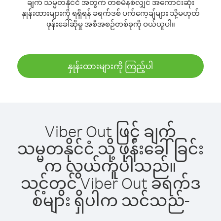
ချက် သမ္မတနိုင်ငံ အတွက် တစ်မိနစ်လျှင် အကောင်းဆုံး
နှုန်းထားများကို ရရှိရန် ခရက်ဒစ် ပက်ကေ့ချ်များ သို့မဟုတ်
ဖုန်းခေါ်ဆိုမှု အစီအစဉ်တစ်ခုကို ဝယ်ယူပါ။
နှုန်းထားများကို ကြည့်ပါ
Viber Out ဖြင့် ချက်
သမ္မတနိုင်ငံ သို့ ဖုန်းခေါ်ခြင်း
က လွယ်ကူပါသည်။
သင့်တွင် Viber Out ခရက်ဒ
စ်များ ရှိပါက သင်သည်-