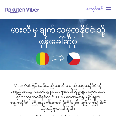
လော့ဂ်အင်
Togg
navig
မားလီ မှ ချက် သမ္မတနိုင်ငံ သို့
ဖုန်းခေါ်ဆိုပုံ
Viber Out ဖြင့် သင်သည် မားလီ မှ ချက် သမ္မတနိုင်ငံ သို့
အရည်အသွေး ကောင်းမွန်သော ဖုန်းခေါ်ဆိုမှုများ လုပ်ဆောင်
နိုင်သည်။
တစ်မိနစ်လျှင် 3.0 ¢ ပမာဏမှစ၍ ဖြင့် ချက်
သမ္မတနိုင်ငံ - ကြိုးဖုန်း သို့မဟုတ် မိုဘိုင်းဖုန်း မည်သည့်နံပါတ်
သို့မဆို ဖုန်းခေါ်ဆိုပါ။