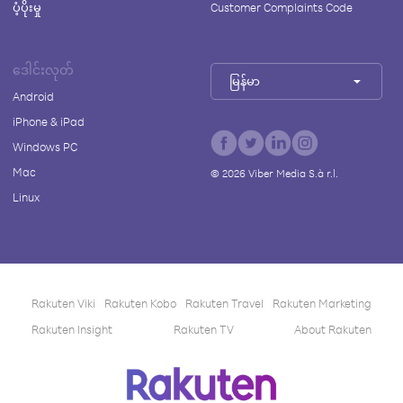
ပံ့ပိုးမှု
Customer Complaints Code
ဒေါင်းလုတ်
မြန်မာ
Android
iPhone & iPad
Windows PC
Mac
©
2026
Viber Media S.à r.l.
Linux
Rakuten Viki
Rakuten Kobo
Rakuten Travel
Rakuten Marketing
Rakuten Insight
Rakuten TV
About Rakuten