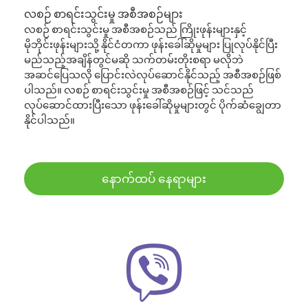
လစဉ် စာရင်းသွင်းမှု အစီအစဉ်များ
လစဉ် စာရင်းသွင်းမှု အစီအစဉ်သည် ကြိုးဖုန်းများနှင့်
မိုဘိုင်းဖုန်းများသို့ နိုင်ငံတကာ ဖုန်းခေါ်ဆိုမှုများ ပြုလုပ်နိုင်ပြီး
မည်သည့်အချိန်တွင်မဆို သက်တမ်းတိုးစရာ မလိုဘဲ
အဆင်ပြေသလို ပြောင်းလဲလုပ်ဆောင်နိုင်သည့် အစီအစဉ်ဖြစ်
ပါသည်။ လစဉ် စာရင်းသွင်းမှု အစီအစဉ်ဖြင့် သင်သည်
လုပ်ဆောင်ထားပြီးသော ဖုန်းခေါ်ဆိုမှုများတွင် ပိုက်ဆံချွေတာ
နိုင်ပါသည်။
နောက်ထပ် နေရာများ