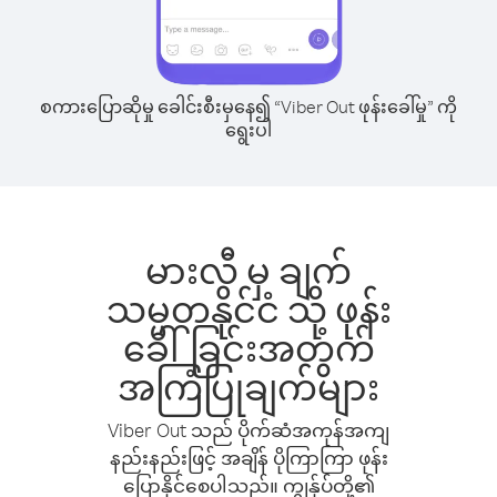
စကားပြောဆိုမှု ခေါင်းစီးမှနေ၍ “Viber Out ဖုန်းခေါ်မှု” ကို
ရွေးပါ
မားလီ မှ ချက်
သမ္မတနိုင်ငံ သို့ ဖုန်း
ခေါ်ခြင်းအတွက်
အကြံပြုချက်များ
Viber Out သည် ပိုက်ဆံအကုန်အကျ
နည်းနည်းဖြင့် အချိန် ပိုကြာကြာ ဖုန်း
ပြောနိုင်စေပါသည်။ ကျွန်ုပ်တို့၏