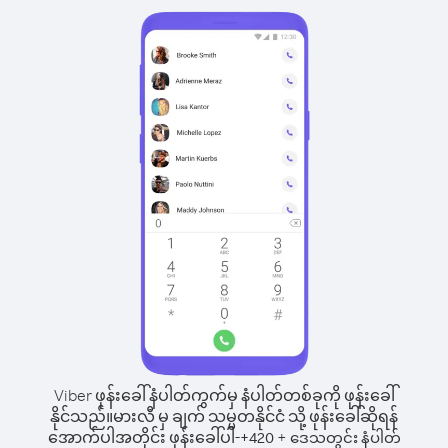
Viber ဖုန်းခေါ်နံပါတ်ကွက်မှ နံပါတ်တစ်ခုကို ဖုန်းခေါ်
နိုင်သည်။
မားလီ မှ ချက် သမ္မတနိုင်ငံ သို့ ဖုန်းခေါ်ဆိုရန်
အောက်ပါအတိုင်း ဖုန်းခေါ်ပါ-
+
+
420
ဒေသတွင်း နံပါတ်