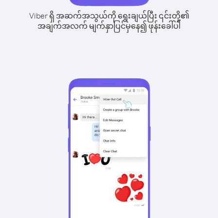
Viber ရှိ အဆက်အသွယ်ကို ရွေးချယ်ပြီး ၎င်းတို့၏
အချက်အလက် မျက်နှာပြင်မှနေ၍ ဖုန်းခေါ်ပါ