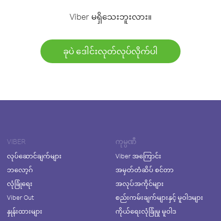
Viber မရှိသေးဘူးလား။
ခုပဲ ဒေါင်းလုတ်လုပ်လိုက်ပါ
VIBER
ကုမ္ပဏီ
လုပ်ဆောင်ချက်များ
Viber အကြောင်း
ဘလော့ဂ်
အမှတ်တံဆိပ် စင်တာ
လုံခြုံရေး
အလုပ်အကိုင်များ
Viber Out
စည်းကမ်းချက်များနှင့် မူဝါဒများ
နှုန်းထားများ
ကိုယ်ရေးလုံခြုံမှု မူဝါဒ