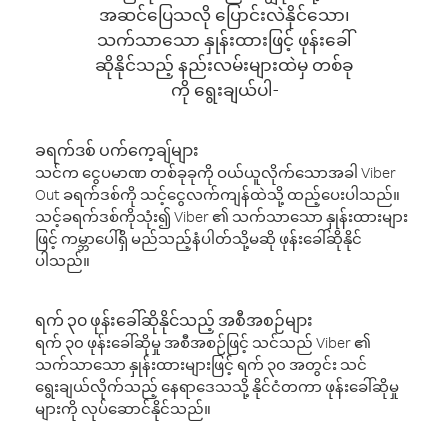
အဆင်ပြေသလို ပြောင်းလဲနိုင်သော၊
သက်သာသော နှုန်းထားဖြင့် ဖုန်းခေါ်
ဆိုနိုင်သည့် နည်းလမ်းများထဲမှ တစ်ခု
ကို ရွေးချယ်ပါ-
ခရက်ဒစ် ပက်ကေ့ချ်များ
သင်က ငွေပမာဏ တစ်ခုခုကို ဝယ်ယူလိုက်သောအခါ Viber
Out ခရက်ဒစ်ကို သင့်ငွေလက်ကျန်ထဲသို့ ထည့်ပေးပါသည်။
သင့်ခရက်ဒစ်ကိုသုံး၍ Viber ၏ သက်သာသော နှုန်းထားများ
ဖြင့် ကမ္ဘာပေါ်ရှိ မည်သည့်နံပါတ်သို့မဆို ဖုန်းခေါ်ဆိုနိုင်
ပါသည်။
ရက် ၃၀ ဖုန်းခေါ်ဆိုနိုင်သည့် အစီအစဉ်များ
ရက် ၃၀ ဖုန်းခေါ်ဆိုမှု အစီအစဉ်ဖြင့် သင်သည် Viber ၏
သက်သာသော နှုန်းထားများဖြင့် ရက် ၃၀ အတွင်း သင်
ရွေးချယ်လိုက်သည့် နေရာဒေသသို့ နိုင်ငံတကာ ဖုန်းခေါ်ဆိုမှု
များကို လုပ်ဆောင်နိုင်သည်။