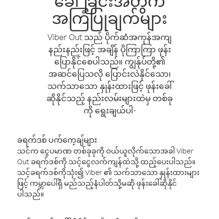
ခေါ်ခြင်းအတွက်
အကြံပြုချက်များ
Viber Out သည် ပိုက်ဆံအကုန်အကျ
နည်းနည်းဖြင့် အချိန် ပိုကြာကြာ ဖုန်း
ပြောနိုင်စေပါသည်။ ကျွန်ုပ်တို့၏
အဆင်ပြေသလို ပြောင်းလဲနိုင်သော၊
သက်သာသော နှုန်းထားဖြင့် ဖုန်းခေါ်
ဆိုနိုင်သည့် နည်းလမ်းများထဲမှ တစ်ခု
ကို ရွေးချယ်ပါ-
ခရက်ဒစ် ပက်ကေ့ချ်များ
သင်က ငွေပမာဏ တစ်ခုခုကို ဝယ်ယူလိုက်သောအခါ Viber
Out ခရက်ဒစ်ကို သင့်ငွေလက်ကျန်ထဲသို့ ထည့်ပေးပါသည်။
သင့်ခရက်ဒစ်ကိုသုံး၍ Viber ၏ သက်သာသော နှုန်းထားများ
ဖြင့် ကမ္ဘာပေါ်ရှိ မည်သည့်နံပါတ်သို့မဆို ဖုန်းခေါ်ဆိုနိုင်
ပါသည်။