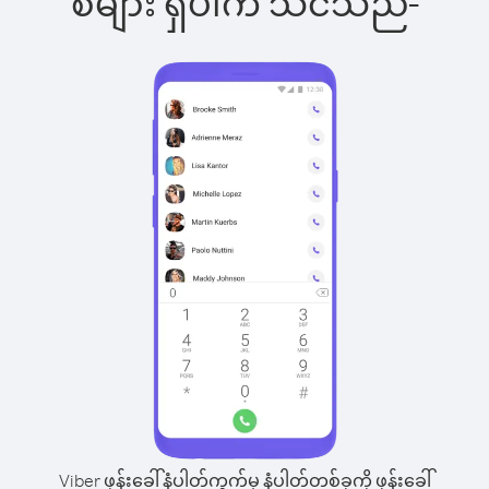
စ်များ ရှိပါက သင်သည်-
Viber ဖုန်းခေါ်နံပါတ်ကွက်မှ နံပါတ်တစ်ခုကို ဖုန်းခေါ်