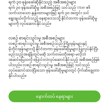
ရက် ၃၀ ဖုန်းခေါ်ဆိုနိုင်သည့် အစီအစဉ်များ
ရက် ၃၀ ဖုန်းခေါ်ဆိုမှု အစီအစဉ်ဖြင့် သင်သည် Viber ၏
သက်သာသော နှုန်းထားများဖြင့် ရက် ၃၀ အတွင်း သင်
ရွေးချယ်လိုက်သည့် နေရာဒေသသို့ နိုင်ငံတကာ ဖုန်းခေါ်ဆိုမှု
များကို လုပ်ဆောင်နိုင်သည်။
လစဉ် စာရင်းသွင်းမှု အစီအစဉ်များ
လစဉ် စာရင်းသွင်းမှု အစီအစဉ်သည် ကြိုးဖုန်းများနှင့်
မိုဘိုင်းဖုန်းများသို့ နိုင်ငံတကာ ဖုန်းခေါ်ဆိုမှုများ ပြုလုပ်နိုင်ပြီး
မည်သည့်အချိန်တွင်မဆို သက်တမ်းတိုးစရာ မလိုဘဲ
အဆင်ပြေသလို ပြောင်းလဲလုပ်ဆောင်နိုင်သည့် အစီအစဉ်ဖြစ်
ပါသည်။ လစဉ် စာရင်းသွင်းမှု အစီအစဉ်ဖြင့် သင်သည်
လုပ်ဆောင်ထားပြီးသော ဖုန်းခေါ်ဆိုမှုများတွင် ပိုက်ဆံချွေတာ
နိုင်ပါသည်။
နောက်ထပ် နေရာများ