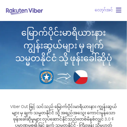
လော့ဂ်အင်
Togg
navig
မြောက်ပိုင်းမာရိယားနား
ကျွန်းဆွယ်များ မှ ချက်
သမ္မတနိုင်ငံ သို့ ဖုန်းခေါ်ဆိုပုံ
Viber Out ဖြင့် သင်သည် မြောက်ပိုင်းမာရိယားနား ကျွန်းဆွယ်
များ မှ ချက် သမ္မတနိုင်ငံ သို့ အရည်အသွေး ကောင်းမွန်သော
ဖုန်းခေါ်ဆိုမှုများ လုပ်ဆောင်နိုင်သည်။
တစ်မိနစ်လျှင် 3.0 ¢
ပမာဏမှစ၍ ဖြင့် ချက် သမ္မတနိုင်ငံ - ကြိုးဖုန်း သို့မဟုတ်