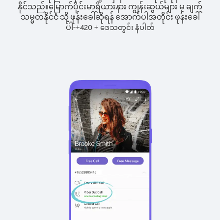
နိုင်သည်။
မြောက်ပိုင်းမာရိယားနား ကျွန်းဆွယ်များ မှ ချက်
သမ္မတနိုင်ငံ သို့ ဖုန်းခေါ်ဆိုရန် အောက်ပါအတိုင်း ဖုန်းခေါ်
ပါ-
+
+
420
ဒေသတွင်း နံပါတ်