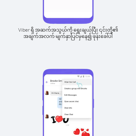
Viber ရှိ အဆက်အသွယ်ကို ရွေးချယ်ပြီး ၎င်းတို့၏
အချက်အလက် မျက်နှာပြင်မှနေ၍ ဖုန်းခေါ်ပါ