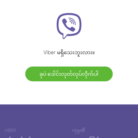
Viber မရှိသေးဘူးလား။
ခုပဲ ဒေါင်းလုတ်လုပ်လိုက်ပါ
VIBER
ကုမ္ပဏီ