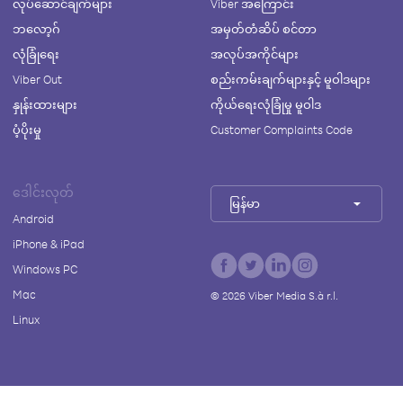
လုပ်ဆောင်ချက်များ
Viber အကြောင်း
ဘလော့ဂ်
အမှတ်တံဆိပ် စင်တာ
လုံခြုံရေး
အလုပ်အကိုင်များ
Viber Out
စည်းကမ်းချက်များနှင့် မူဝါဒများ
နှုန်းထားများ
ကိုယ်ရေးလုံခြုံမှု မူဝါဒ
ပံ့ပိုးမှု
Customer Complaints Code
ဒေါင်းလုတ်
မြန်မာ
Android
iPhone & iPad
Windows PC
Mac
©
2026
Viber Media S.à r.l.
Linux