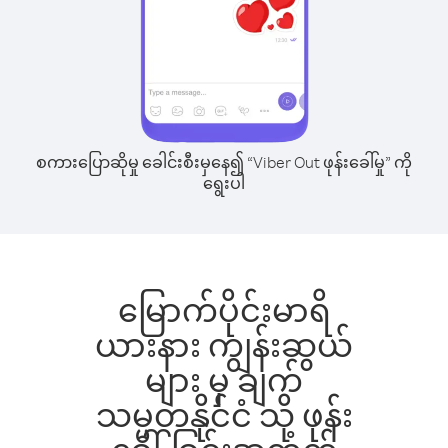
စကားပြောဆိုမှု ခေါင်းစီးမှနေ၍ “Viber Out ဖုန်းခေါ်မှု” ကို
ရွေးပါ
မြောက်ပိုင်းမာရိ
ယားနား ကျွန်းဆွယ်
များ မှ ချက်
သမ္မတနိုင်ငံ သို့ ဖုန်း