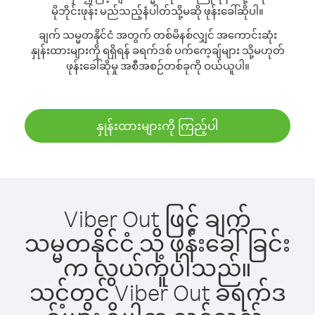
မိုဘိုင်းဖုန်း မည်သည့်နံပါတ်သို့မဆို ဖုန်းခေါ်ဆိုပါ။
ချက် သမ္မတနိုင်ငံ အတွက် တစ်မိနစ်လျှင် အကောင်းဆုံး
နှုန်းထားများကို ရရှိရန် ခရက်ဒစ် ပက်ကေ့ချ်များ သို့မဟုတ်
ဖုန်းခေါ်ဆိုမှု အစီအစဉ်တစ်ခုကို ဝယ်ယူပါ။
နှုန်းထားများကို ကြည့်ပါ
Viber Out ဖြင့် ချက်
သမ္မတနိုင်ငံ သို့ ဖုန်းခေါ်ခြင်း
က လွယ်ကူပါသည်။
သင့်တွင် Viber Out ခရက်ဒ