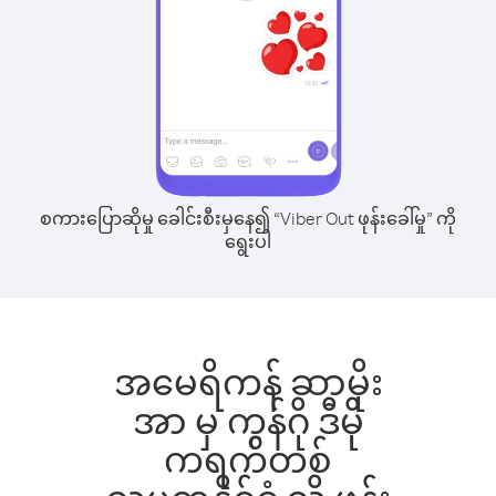
စကားပြောဆိုမှု ခေါင်းစီးမှနေ၍ “Viber Out ဖုန်းခေါ်မှု” ကို
ရွေးပါ
အမေရိကန် ဆာမိုး
အာ မှ ကွန်ဂို ဒီမို
ကရက်တစ်