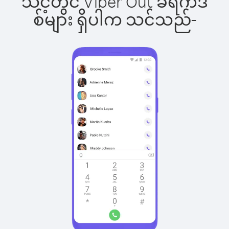
သင့်တွင် Viber Out ခရက်ဒ
စ်များ ရှိပါက သင်သည်-