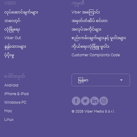
VIBER
ကုမ္ပဏီ
လုပ်ဆောင်ချက်များ
Viber အကြောင်း
ဘလော့ဂ်
အမှတ်တံဆိပ် စင်တာ
လုံခြုံရေး
အလုပ်အကိုင်များ
Viber Out
စည်းကမ်းချက်များနှင့် မူဝါဒများ
နှုန်းထားများ
ကိုယ်ရေးလုံခြုံမှု မူဝါဒ
ပံ့ပိုးမှု
Customer Complaints Code
ဒေါင်းလုတ်
မြန်မာ
Android
iPhone & iPad
Windows PC
Mac
©
2026
Viber Media S.à r.l.
Linux