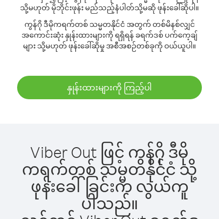
သို့မဟုတ် မိုဘိုင်းဖုန်း မည်သည့်နံပါတ်သို့မဆို ဖုန်းခေါ်ဆိုပါ။
ကွန်ဂို ဒီမိုကရက်တစ် သမ္မတနိုင်ငံ အတွက် တစ်မိနစ်လျှင်
အကောင်းဆုံး နှုန်းထားများကို ရရှိရန် ခရက်ဒစ် ပက်ကေ့ချ်
များ သို့မဟုတ် ဖုန်းခေါ်ဆိုမှု အစီအစဉ်တစ်ခုကို ဝယ်ယူပါ။
နှုန်းထားများကို ကြည့်ပါ
Viber Out ဖြင့် ကွန်ဂို ဒီမို
ကရက်တစ် သမ္မတနိုင်ငံ သို့
ဖုန်းခေါ်ခြင်းက လွယ်ကူ
ပါသည်။