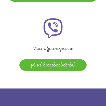
Viber မရှိသေးဘူးလား။
ခုပဲ ဒေါင်းလုတ်လုပ်လိုက်ပါ