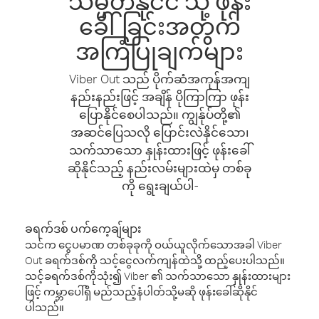
သမ္မတနိုင်ငံ သို့ ဖုန်း
ခေါ်ခြင်းအတွက်
အကြံပြုချက်များ
Viber Out သည် ပိုက်ဆံအကုန်အကျ
နည်းနည်းဖြင့် အချိန် ပိုကြာကြာ ဖုန်း
ပြောနိုင်စေပါသည်။ ကျွန်ုပ်တို့၏
အဆင်ပြေသလို ပြောင်းလဲနိုင်သော၊
သက်သာသော နှုန်းထားဖြင့် ဖုန်းခေါ်
ဆိုနိုင်သည့် နည်းလမ်းများထဲမှ တစ်ခု
ကို ရွေးချယ်ပါ-
ခရက်ဒစ် ပက်ကေ့ချ်များ
သင်က ငွေပမာဏ တစ်ခုခုကို ဝယ်ယူလိုက်သောအခါ Viber
Out ခရက်ဒစ်ကို သင့်ငွေလက်ကျန်ထဲသို့ ထည့်ပေးပါသည်။
သင့်ခရက်ဒစ်ကိုသုံး၍ Viber ၏ သက်သာသော နှုန်းထားများ
ဖြင့် ကမ္ဘာပေါ်ရှိ မည်သည့်နံပါတ်သို့မဆို ဖုန်းခေါ်ဆိုနိုင်
ပါသည်။