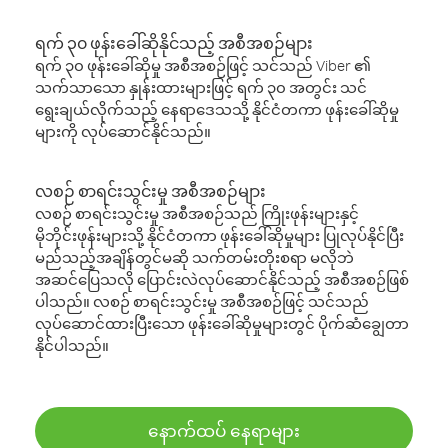
ရက် ၃၀ ဖုန်းခေါ်ဆိုနိုင်သည့် အစီအစဉ်များ
ရက် ၃၀ ဖုန်းခေါ်ဆိုမှု အစီအစဉ်ဖြင့် သင်သည် Viber ၏
သက်သာသော နှုန်းထားများဖြင့် ရက် ၃၀ အတွင်း သင်
ရွေးချယ်လိုက်သည့် နေရာဒေသသို့ နိုင်ငံတကာ ဖုန်းခေါ်ဆိုမှု
များကို လုပ်ဆောင်နိုင်သည်။
လစဉ် စာရင်းသွင်းမှု အစီအစဉ်များ
လစဉ် စာရင်းသွင်းမှု အစီအစဉ်သည် ကြိုးဖုန်းများနှင့်
မိုဘိုင်းဖုန်းများသို့ နိုင်ငံတကာ ဖုန်းခေါ်ဆိုမှုများ ပြုလုပ်နိုင်ပြီး
မည်သည့်အချိန်တွင်မဆို သက်တမ်းတိုးစရာ မလိုဘဲ
အဆင်ပြေသလို ပြောင်းလဲလုပ်ဆောင်နိုင်သည့် အစီအစဉ်ဖြစ်
ပါသည်။ လစဉ် စာရင်းသွင်းမှု အစီအစဉ်ဖြင့် သင်သည်
လုပ်ဆောင်ထားပြီးသော ဖုန်းခေါ်ဆိုမှုများတွင် ပိုက်ဆံချွေတာ
နိုင်ပါသည်။
နောက်ထပ် နေရာများ