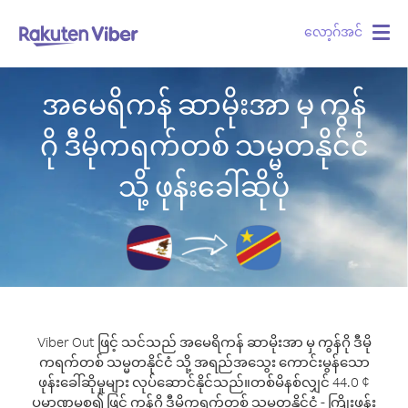
လော့ဂ်အင်
Togg
navig
အမေရိကန် ဆာမိုးအာ မှ ကွန်
ဂို ဒီမိုကရက်တစ် သမ္မတနိုင်ငံ
သို့ ဖုန်းခေါ်ဆိုပုံ
Viber Out ဖြင့် သင်သည် အမေရိကန် ဆာမိုးအာ မှ ကွန်ဂို ဒီမို
ကရက်တစ် သမ္မတနိုင်ငံ သို့ အရည်အသွေး ကောင်းမွန်သော
ဖုန်းခေါ်ဆိုမှုများ လုပ်ဆောင်နိုင်သည်။
တစ်မိနစ်လျှင် 44.0 ¢
ပမာဏမှစ၍ ဖြင့် ကွန်ဂို ဒီမိုကရက်တစ် သမ္မတနိုင်ငံ - ကြိုးဖုန်း