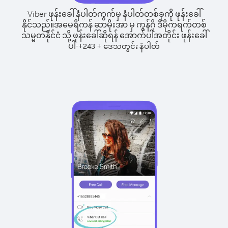
Viber ဖုန်းခေါ်နံပါတ်ကွက်မှ နံပါတ်တစ်ခုကို ဖုန်းခေါ်
နိုင်သည်။
အမေရိကန် ဆာမိုးအာ မှ ကွန်ဂို ဒီမိုကရက်တစ်
သမ္မတနိုင်ငံ သို့ ဖုန်းခေါ်ဆိုရန် အောက်ပါအတိုင်း ဖုန်းခေါ်
ပါ-
+
+
243
ဒေသတွင်း နံပါတ်