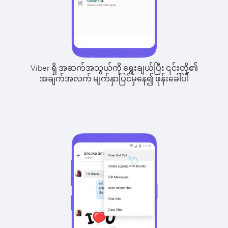
Viber ရှိ အဆက်အသွယ်ကို ရွေးချယ်ပြီး ၎င်းတို့၏
အချက်အလက် မျက်နှာပြင်မှနေ၍ ဖုန်းခေါ်ပါ