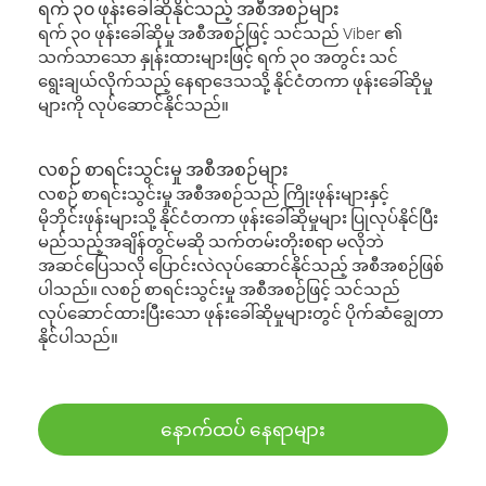
ရက် ၃၀ ဖုန်းခေါ်ဆိုနိုင်သည့် အစီအစဉ်များ
ရက် ၃၀ ဖုန်းခေါ်ဆိုမှု အစီအစဉ်ဖြင့် သင်သည် Viber ၏
သက်သာသော နှုန်းထားများဖြင့် ရက် ၃၀ အတွင်း သင်
ရွေးချယ်လိုက်သည့် နေရာဒေသသို့ နိုင်ငံတကာ ဖုန်းခေါ်ဆိုမှု
များကို လုပ်ဆောင်နိုင်သည်။
လစဉ် စာရင်းသွင်းမှု အစီအစဉ်များ
လစဉ် စာရင်းသွင်းမှု အစီအစဉ်သည် ကြိုးဖုန်းများနှင့်
မိုဘိုင်းဖုန်းများသို့ နိုင်ငံတကာ ဖုန်းခေါ်ဆိုမှုများ ပြုလုပ်နိုင်ပြီး
မည်သည့်အချိန်တွင်မဆို သက်တမ်းတိုးစရာ မလိုဘဲ
အဆင်ပြေသလို ပြောင်းလဲလုပ်ဆောင်နိုင်သည့် အစီအစဉ်ဖြစ်
ပါသည်။ လစဉ် စာရင်းသွင်းမှု အစီအစဉ်ဖြင့် သင်သည်
လုပ်ဆောင်ထားပြီးသော ဖုန်းခေါ်ဆိုမှုများတွင် ပိုက်ဆံချွေတာ
နိုင်ပါသည်။
နောက်ထပ် နေရာများ