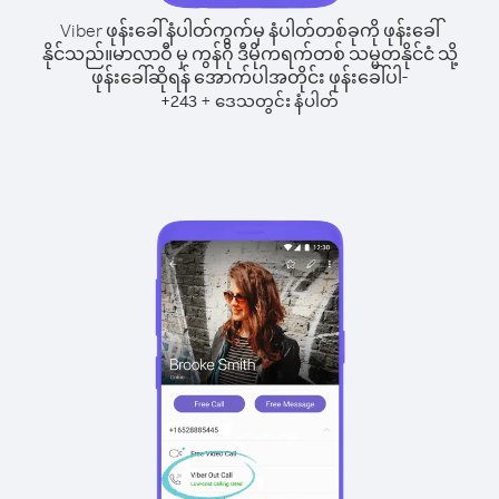
Viber ဖုန်းခေါ်နံပါတ်ကွက်မှ နံပါတ်တစ်ခုကို ဖုန်းခေါ်
နိုင်သည်။
မာလာဝီ မှ ကွန်ဂို ဒီမိုကရက်တစ် သမ္မတနိုင်ငံ သို့
ဖုန်းခေါ်ဆိုရန် အောက်ပါအတိုင်း ဖုန်းခေါ်ပါ-
+
+
243
ဒေသတွင်း နံပါတ်