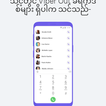
သင့်တွင် Viber Out ခရက်ဒ
စ်များ ရှိပါက သင်သည်-