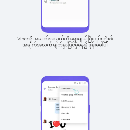
Viber ရှိ အဆက်အသွယ်ကို ရွေးချယ်ပြီး ၎င်းတို့၏
အချက်အလက် မျက်နှာပြင်မှနေ၍ ဖုန်းခေါ်ပါ