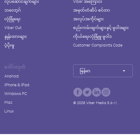
လုပ်ဆောင်ချက်များ
Viber အကြောင်း
ဘလော့ဂ်
အမှတ်တံဆိပ် စင်တာ
လုံခြုံရေး
အလုပ်အကိုင်များ
Viber Out
စည်းကမ်းချက်များနှင့် မူဝါဒများ
နှုန်းထားများ
ကိုယ်ရေးလုံခြုံမှု မူဝါဒ
ပံ့ပိုးမှု
Customer Complaints Code
ဒေါင်းလုတ်
မြန်မာ
Android
iPhone & iPad
Windows PC
Mac
©
2026
Viber Media S.à r.l.
Linux