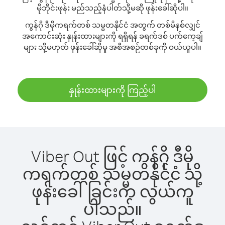
မိုဘိုင်းဖုန်း မည်သည့်နံပါတ်သို့မဆို ဖုန်းခေါ်ဆိုပါ။
ကွန်ဂို ဒီမိုကရက်တစ် သမ္မတနိုင်ငံ အတွက် တစ်မိနစ်လျှင်
အကောင်းဆုံး နှုန်းထားများကို ရရှိရန် ခရက်ဒစ် ပက်ကေ့ချ်
များ သို့မဟုတ် ဖုန်းခေါ်ဆိုမှု အစီအစဉ်တစ်ခုကို ဝယ်ယူပါ။
နှုန်းထားများကို ကြည့်ပါ
Viber Out ဖြင့် ကွန်ဂို ဒီမို
ကရက်တစ် သမ္မတနိုင်ငံ သို့
ဖုန်းခေါ်ခြင်းက လွယ်ကူ
ပါသည်။