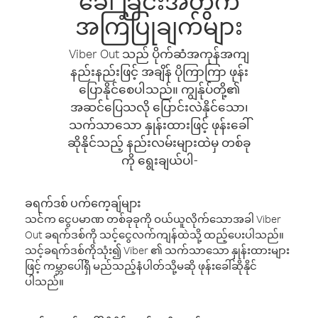
ခေါ်ခြင်းအတွက်
အကြံပြုချက်များ
Viber Out သည် ပိုက်ဆံအကုန်အကျ
နည်းနည်းဖြင့် အချိန် ပိုကြာကြာ ဖုန်း
ပြောနိုင်စေပါသည်။ ကျွန်ုပ်တို့၏
အဆင်ပြေသလို ပြောင်းလဲနိုင်သော၊
သက်သာသော နှုန်းထားဖြင့် ဖုန်းခေါ်
ဆိုနိုင်သည့် နည်းလမ်းများထဲမှ တစ်ခု
ကို ရွေးချယ်ပါ-
ခရက်ဒစ် ပက်ကေ့ချ်များ
သင်က ငွေပမာဏ တစ်ခုခုကို ဝယ်ယူလိုက်သောအခါ Viber
Out ခရက်ဒစ်ကို သင့်ငွေလက်ကျန်ထဲသို့ ထည့်ပေးပါသည်။
သင့်ခရက်ဒစ်ကိုသုံး၍ Viber ၏ သက်သာသော နှုန်းထားများ
ဖြင့် ကမ္ဘာပေါ်ရှိ မည်သည့်နံပါတ်သို့မဆို ဖုန်းခေါ်ဆိုနိုင်
ပါသည်။