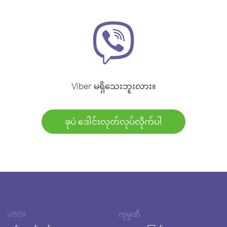
Viber မရှိသေးဘူးလား။
ခုပဲ ဒေါင်းလုတ်လုပ်လိုက်ပါ
VIBER
ကုမ္ပဏီ