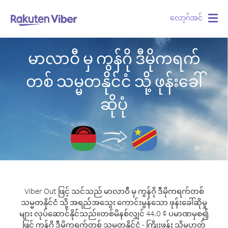
လော့ဂ်အင်
Togg
navig
မာလာဝီ မှ ကွန်ဂို ဒီမိုကရက်
တစ် သမ္မတနိုင်ငံ သို့ ဖုန်းခေါ်
ဆိုပုံ
Viber Out ဖြင့် သင်သည် မာလာဝီ မှ ကွန်ဂို ဒီမိုကရက်တစ်
သမ္မတနိုင်ငံ သို့ အရည်အသွေး ကောင်းမွန်သော ဖုန်းခေါ်ဆိုမှု
များ လုပ်ဆောင်နိုင်သည်။
တစ်မိနစ်လျှင် 44.0 ¢ ပမာဏမှစ၍
ဖြင့် ကွန်ဂို ဒီမိုကရက်တစ် သမ္မတနိုင်ငံ - ကြိုးဖုန်း သို့မဟုတ်