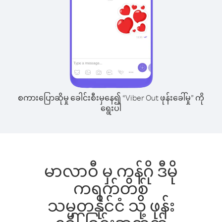
စကားပြောဆိုမှု ခေါင်းစီးမှနေ၍ “Viber Out ဖုန်းခေါ်မှု” ကို
ရွေးပါ
မာလာဝီ မှ ကွန်ဂို ဒီမို
ကရက်တစ်
သမ္မတနိုင်ငံ သို့ ဖုန်း