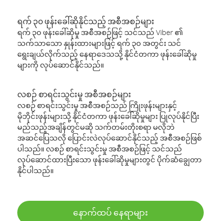
ရက် ၃၀ ဖုန်းခေါ်ဆိုနိုင်သည့် အစီအစဉ်များ
ရက် ၃၀ ဖုန်းခေါ်ဆိုမှု အစီအစဉ်ဖြင့် သင်သည် Viber ၏
သက်သာသော နှုန်းထားများဖြင့် ရက် ၃၀ အတွင်း သင်
ရွေးချယ်လိုက်သည့် နေရာဒေသသို့ နိုင်ငံတကာ ဖုန်းခေါ်ဆိုမှု
များကို လုပ်ဆောင်နိုင်သည်။
လစဉ် စာရင်းသွင်းမှု အစီအစဉ်များ
လစဉ် စာရင်းသွင်းမှု အစီအစဉ်သည် ကြိုးဖုန်းများနှင့်
မိုဘိုင်းဖုန်းများသို့ နိုင်ငံတကာ ဖုန်းခေါ်ဆိုမှုများ ပြုလုပ်နိုင်ပြီး
မည်သည့်အချိန်တွင်မဆို သက်တမ်းတိုးစရာ မလိုဘဲ
အဆင်ပြေသလို ပြောင်းလဲလုပ်ဆောင်နိုင်သည့် အစီအစဉ်ဖြစ်
ပါသည်။ လစဉ် စာရင်းသွင်းမှု အစီအစဉ်ဖြင့် သင်သည်
လုပ်ဆောင်ထားပြီးသော ဖုန်းခေါ်ဆိုမှုများတွင် ပိုက်ဆံချွေတာ
နိုင်ပါသည်။
နောက်ထပ် နေရာများ