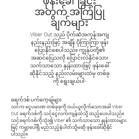
ဖုန်းခေါ်ခြင်း
အတွက် အကြံပြု
ချက်များ
Viber Out သည် ပိုက်ဆံအကုန်အကျ
နည်းနည်းဖြင့် အချိန် ပိုကြာကြာ ဖုန်း
ပြောနိုင်စေပါသည်။ ကျွန်ုပ်တို့၏
အဆင်ပြေသလို ပြောင်းလဲနိုင်သော၊
သက်သာသော နှုန်းထားဖြင့် ဖုန်းခေါ်
ဆိုနိုင်သည့် နည်းလမ်းများထဲမှ တစ်ခု
ကို ရွေးချယ်ပါ-
ခရက်ဒစ် ပက်ကေ့ချ်များ
သင်က ငွေပမာဏ တစ်ခုခုကို ဝယ်ယူလိုက်သောအခါ Viber
Out ခရက်ဒစ်ကို သင့်ငွေလက်ကျန်ထဲသို့ ထည့်ပေးပါသည်။
သင့်ခရက်ဒစ်ကိုသုံး၍ Viber ၏ သက်သာသော နှုန်းထားများ
ဖြင့် ကမ္ဘာပေါ်ရှိ မည်သည့်နံပါတ်သို့မဆို ဖုန်းခေါ်ဆိုနိုင်
ပါသည်။