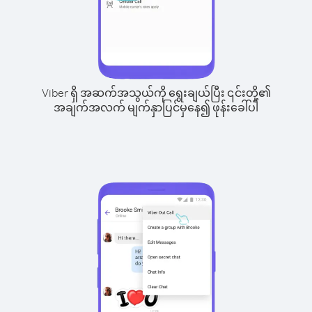
Viber ရှိ အဆက်အသွယ်ကို ရွေးချယ်ပြီး ၎င်းတို့၏
အချက်အလက် မျက်နှာပြင်မှနေ၍ ဖုန်းခေါ်ပါ