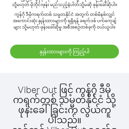
သို့မဟုတ် မိုဘိုင်းဖုန်း မည်သည့်နံပါတ်သို့မဆို ဖုန်းခေါ်ဆိုပါ။
ကွန်ဂို ဒီမိုကရက်တစ် သမ္မတနိုင်ငံ အတွက် တစ်မိနစ်လျှင်
အကောင်းဆုံး နှုန်းထားများကို ရရှိရန် ခရက်ဒစ် ပက်ကေ့ချ်
များ သို့မဟုတ် ဖုန်းခေါ်ဆိုမှု အစီအစဉ်တစ်ခုကို ဝယ်ယူပါ။
နှုန်းထားများကို ကြည့်ပါ
Viber Out ဖြင့် ကွန်ဂို ဒီမို
ကရက်တစ် သမ္မတနိုင်ငံ သို့
ဖုန်းခေါ်ခြင်းက လွယ်ကူ
ပါသည်။