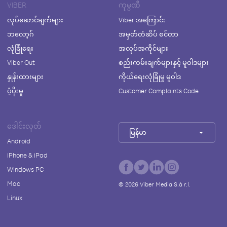
VIBER
ကုမ္ပဏီ
လုပ်ဆောင်ချက်များ
Viber အကြောင်း
ဘလော့ဂ်
အမှတ်တံဆိပ် စင်တာ
လုံခြုံရေး
အလုပ်အကိုင်များ
Viber Out
စည်းကမ်းချက်များနှင့် မူဝါဒများ
နှုန်းထားများ
ကိုယ်ရေးလုံခြုံမှု မူဝါဒ
ပံ့ပိုးမှု
Customer Complaints Code
ဒေါင်းလုတ်
မြန်မာ
Android
iPhone & iPad
Windows PC
Mac
©
2026
Viber Media S.à r.l.
Linux