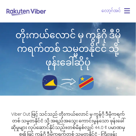
လော့ဂ်အင်
Togg
navig
တိုးကယ်လောင် မှ ကွန်ဂို ဒီမို
ကရက်တစ် သမ္မတနိုင်ငံ သို့
ဖုန်းခေါ်ဆိုပုံ
Viber Out ဖြင့် သင်သည် တိုးကယ်လောင် မှ ကွန်ဂို ဒီမိုကရက်
တစ် သမ္မတနိုင်ငံ သို့ အရည်အသွေး ကောင်းမွန်သော ဖုန်းခေါ်
ဆိုမှုများ လုပ်ဆောင်နိုင်သည်။
တစ်မိနစ်လျှင် 44.0 ¢ ပမာဏမှ
စ၍ ဖြင့် ကွန်ဂို ဒီမိုကရက်တစ် သမ္မတနိုင်ငံ - ကြိုးဖုန်း