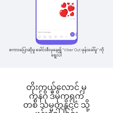
စကားပြောဆိုမှု ခေါင်းစီးမှနေ၍ “Viber Out ဖုန်းခေါ်မှု” ကို
ရွေးပါ
တိုးကယ်လောင် မှ
ကွန်ဂို ဒီမိုကရက်
တစ် သမ္မတနိုင်ငံ သို့