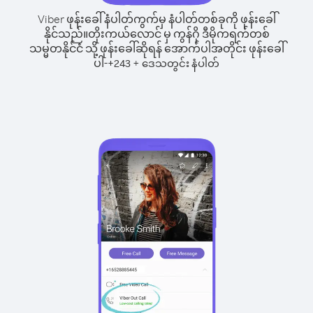
Viber ဖုန်းခေါ်နံပါတ်ကွက်မှ နံပါတ်တစ်ခုကို ဖုန်းခေါ်
နိုင်သည်။
တိုးကယ်လောင် မှ ကွန်ဂို ဒီမိုကရက်တစ်
သမ္မတနိုင်ငံ သို့ ဖုန်းခေါ်ဆိုရန် အောက်ပါအတိုင်း ဖုန်းခေါ်
ပါ-
+
+
243
ဒေသတွင်း နံပါတ်