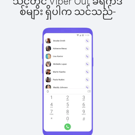
သင့်တွင် Viber Out ခရက်ဒ
စ်များ ရှိပါက သင်သည်-