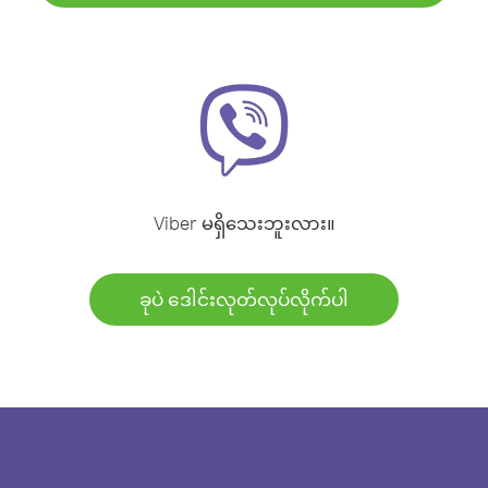
Viber မရှိသေးဘူးလား။
ခုပဲ ဒေါင်းလုတ်လုပ်လိုက်ပါ