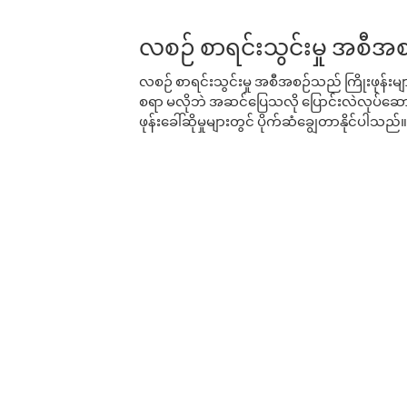
လစဉ် စာရင်းသွင်းမှု အစီအစ
လစဉ် စာရင်းသွင်းမှု အစီအစဉ်သည် ကြိုးဖုန်းများနှင
စရာ မလိုဘဲ အဆင်ပြေသလို ပြောင်းလဲလုပ်ဆောင
ဖုန်းခေါ်ဆိုမှုများတွင် ပိုက်ဆံချွေတာနိုင်ပါသည်။