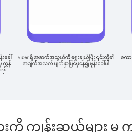
န်းခေါ်
Viber ရှိ အဆက်အသွယ်ကို ရွေးချယ်ပြီး ၎င်းတို့၏
စကားပ
ှ ကွန်
အချက်အလက် မျက်နှာပြင်မှနေ၍ ဖုန်းခေါ်ပါ
ုရန်
းကို ကျွန်းဆွယ်များ မှ ကွ