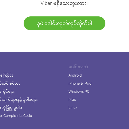
Viber မရှိသေးဘူးလား။
ခုပဲ ဒေါင်းလုတ်လုပ်လိုက်ပါ
ဒေါင်းလုတ်
ကြောင်း
Android
ံဆိပ် စင်တာ
iPhone & iPad
ိုင်များ
Windows PC
ချက်များနှင့် မူဝါဒများ
Mac
ုံခြုံမှု မူဝါဒ
Linux
r Complaints Code