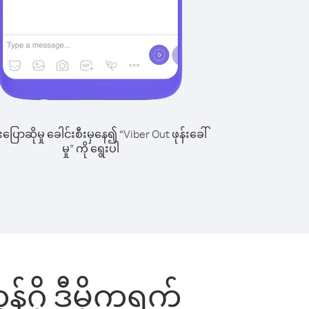
ြောဆိုမှု ခေါင်းစီးမှနေ၍ “Viber Out ဖုန်းခေါ်
မှု” ကို ရွေးပါ
န်ဂို ဒီမိုကရက်