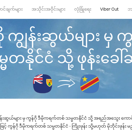
ာင်ချက်များ
အသိုင်းအဝိုင်းများ
လုံခြုံရေး
Viber Out
ဘ
ု ကျွန်းဆွယ်များ မှ ကွ
မတနိုင်ငံ သို့ ဖုန်းခေါ်ဆိ
န်းဆွယ်များ မှ ကွန်ဂို ဒီမိုကရက်တစ် သမ္မတနိုင်ငံ သို့ အရည်အသွေး ကောင်း
 ကွန်ဂို ဒီမိုကရက်တစ် သမ္မတနိုင်ငံ - ကြိုးဖုန်း သို့မဟုတ် မိုဘိုင်းဖုန်း မ