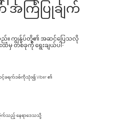
ွက် အကြံပြုချက်
ါသည်။ ကျွန်ုပ်တို့၏ အဆင်ပြေသလို
းထဲမှ တစ်ခုကို ရွေးချယ်ပါ-
့်ခရက်ဒစ်ကိုသုံး၍ Viber ၏
လိုက်သည့် နေရာဒေသသို့