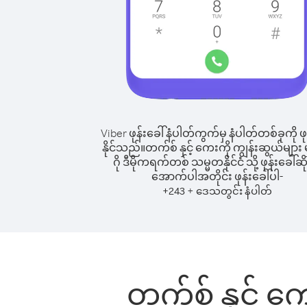
Viber ဖုန်းခေါ်နံပါတ်ကွက်မှ နံပါတ်တစ်ခုကို ဖု
နိုင်သည်။
တက်စ် နှင့် ကေးကို ကျွန်းဆွယ်များ မ
ဂို ဒီမိုကရက်တစ် သမ္မတနိုင်ငံ သို့ ဖုန်းခေါ်ဆိ
အောက်ပါအတိုင်း ဖုန်းခေါ်ပါ-
+
+
243
ဒေသတွင်း နံပါတ်
တက်စ် နှင့် ကေ