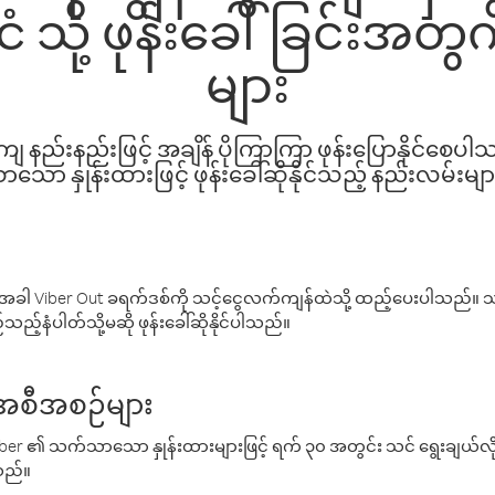
ငံ သို့ ဖုန်းခေါ်ခြင်းအတ
များ
နည်းနည်းဖြင့် အချိန် ပိုကြာကြာ ဖုန်းပြောနိုင်စေပ
ော နှုန်းထားဖြင့် ဖုန်းခေါ်ဆိုနိုင်သည့် နည်းလမ်းမျာ
ါ Viber Out ခရက်ဒစ်ကို သင့်ငွေလက်ကျန်ထဲသို့ ထည့်ပေးပါသည်။ သင
ည့်နံပါတ်သို့မဆို ဖုန်းခေါ်ဆိုနိုင်ပါသည်။
် အစီအစဉ်များ
် Viber ၏ သက်သာသော နှုန်းထားများဖြင့် ရက် ၃၀ အတွင်း သင် ရွေးချယ်
်သည်။