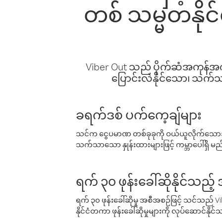
တစ် သမ္မတနိုင်
Viber Out သည် ပိုက်ဆံအကုန်အကျ 
ပြောင်းလဲနိုင်သော၊ သက်သာသ
ခရက်ဒစ် ပက်ကေ့ချ်များ
သင်က ငွေပမာဏ တစ်ခုခုကို ဝယ်ယူလိုက်သောအခ
သက်သာသော နှုန်းထားများဖြင့် ကမ္ဘာပေါ်ရှိ မည်သ
ရက် ၃၀ ဖုန်းခေါ်ဆိုနိုင်သည့
ရက် ၃၀ ဖုန်းခေါ်ဆိုမှု အစီအစဉ်ဖြင့် သင်သည
နိုင်ငံတကာ ဖုန်းခေါ်ဆိုမှုများကို လုပ်ဆောင်နိုင