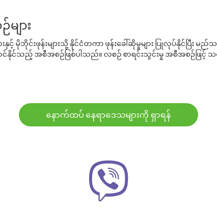
ဉ်များ
့် မိုဘိုင်းဖုန်းများသို့ နိုင်ငံတကာ ဖုန်းခေါ်ဆိုမှုများ ပြုလုပ်နိုင်ပြီး
်နိုင်သည့် အစီအစဉ်ဖြစ်ပါသည်။ လစဉ် စာရင်းသွင်းမှု အစီအစဉ်ဖြင့်
နောက်ထပ် နေရာဒေသများကို ရှာရန်