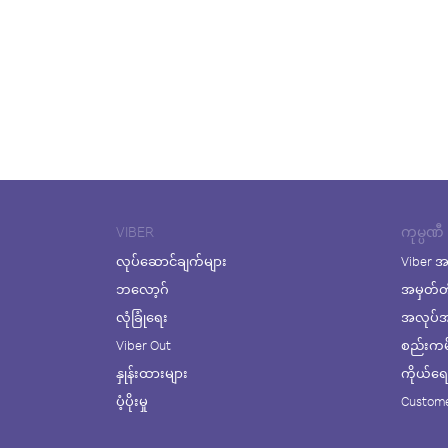
VIBER
ကုမ္ပဏီ
လုပ်ဆောင်ချက်များ
Viber အ
ဘလော့ဂ်
အမှတ်တ
လုံခြုံရေး
အလုပ်အက
Viber Out
စည်းကမ်း
နှုန်းထားများ
ကိုယ်ရေးလ
ပံ့ပိုးမှု
Custome