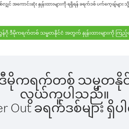
်လျှင် အကောင်းဆုံး နှုန်းထားများကို ရရှိရန် ခရက်ဒစ် ပက်ကေ့ချ်များ သိ
ွန်ဂို ဒီမိုကရက်တစ် သမ္မတနိုင်ငံ အတွက် နှုန်းထားများကို ကြည့်
ု ဒီမိုကရက်တစ် သမ္မတနိုင်
လွယ်ကူပါသည်။
ber Out ခရက်ဒစ်များ ရှ