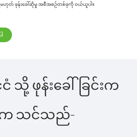
ု့မဟုတ် ဖုန်းခေါ်ဆိုမှု အစီအစဉ်တစ်ခုကို ဝယ်ယူပါ။
ပါ
ငံ သို့ ဖုန်းခေါ်ခြင်းက
ိပါက သင်သည်-