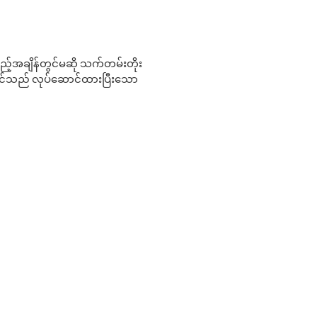
 မည်သည့်အချိန်တွင်မဆို သက်တမ်းတိုး
 သင်သည် လုပ်ဆောင်ထားပြီးသော