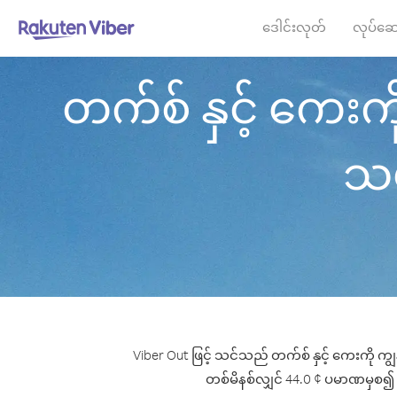
ဒေါင်းလုတ်
လုပ်ဆေ
တက်စ် နှင့် ကေးကိ
သမ္
Viber Out ဖြင့် သင်သည် တက်စ် နှင့် ကေးကို ကျွ
တစ်မိနစ်လျှင် 44.0 ¢ ပမာဏမှစ၍ ဖြင့်