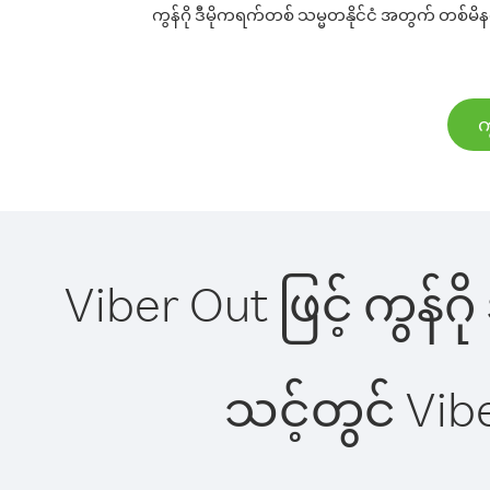
ကွန်ဂို ဒီမိုကရက်တစ် သမ္မတနိုင်ငံ အတွက် တစ်မိနစ
က
Viber Out ဖြင့် ကွန်ဂိ
သင့်တွင် Vi