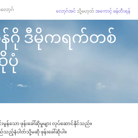
လော့ဂ်
လော့ဂ်အင်
သို့မဟုတ်
အကောင့် ဖန်တီးရန်
န်ဂို ဒီမိုကရက်တစ်
ုပုံ
မွန်သော ဖုန်းခေါ်ဆိုမှုများ လုပ်ဆောင်နိုင်သည်။
ည်သည့်နံပါတ်သို့မဆို ဖုန်းခေါ်ဆိုပါ။