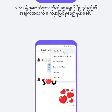
Viber ရှိ အဆက်အသွယ်ကို ရွေးချယ်ပြီး ၎င်းတို့၏
အချက်အလက် မျက်နှာပြင်မှနေ၍ ဖုန်းခေါ်ပါ