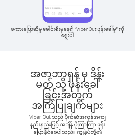
စကားပြောဆိုမှု ခေါင်းစီးမှနေ၍ “Viber Out ဖုန်းခေါ်မှု” ကို
ရွေးပါ
အဇာဘာရှန် မှ ဒိန်း
မတ် သို့ ဖုန်းခေါ်
ခြင်းအတွက်
အကြံပြုချက်များ
Viber Out သည် ပိုက်ဆံအကုန်အကျ
နည်းနည်းဖြင့် အချိန် ပိုကြာကြာ ဖုန်း
ပြောနိုင်စေပါသည်။ ကျွန်ုပ်တို့၏