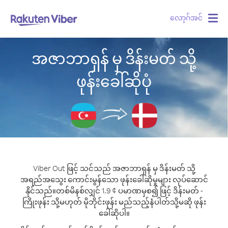
လော့ဂ်အင်
Togg
navig
အဇာဘာရှန် မှ ဒိန်းမတ် သို့
ဖုန်းခေါ်ဆိုပုံ
Viber Out ဖြင့် သင်သည် အဇာဘာရှန် မှ ဒိန်းမတ် သို့
အရည်အသွေး ကောင်းမွန်သော ဖုန်းခေါ်ဆိုမှုများ လုပ်ဆောင်
နိုင်သည်။
တစ်မိနစ်လျှင် 1.9 ¢ ပမာဏမှစ၍ ဖြင့် ဒိန်းမတ် -
ကြိုးဖုန်း သို့မဟုတ် မိုဘိုင်းဖုန်း မည်သည့်နံပါတ်သို့မဆို ဖုန်း
ခေါ်ဆိုပါ။