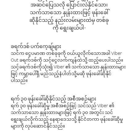
အဆင်ပြေသလို ပြောင်းလဲနိုင်သော၊
သက်သာသော နှုန်းထားဖြင့် ဖုန်းခေါ်
ဆိုနိုင်သည့် နည်းလမ်းများထဲမှ တစ်ခု
ကို ရွေးချယ်ပါ-
ခရက်ဒစ် ပက်ကေ့ချ်များ
သင်က ငွေပမာဏ တစ်ခုခုကို ဝယ်ယူလိုက်သောအခါ Viber
Out ခရက်ဒစ်ကို သင့်ငွေလက်ကျန်ထဲသို့ ထည့်ပေးပါသည်။
သင့်ခရက်ဒစ်ကိုသုံး၍ Viber ၏ သက်သာသော နှုန်းထားများ
ဖြင့် ကမ္ဘာပေါ်ရှိ မည်သည့်နံပါတ်သို့မဆို ဖုန်းခေါ်ဆိုနိုင်
ပါသည်။
ရက် ၃၀ ဖုန်းခေါ်ဆိုနိုင်သည့် အစီအစဉ်များ
ရက် ၃၀ ဖုန်းခေါ်ဆိုမှု အစီအစဉ်ဖြင့် သင်သည် Viber ၏
သက်သာသော နှုန်းထားများဖြင့် ရက် ၃၀ အတွင်း သင်
ရွေးချယ်လိုက်သည့် နေရာဒေသသို့ နိုင်ငံတကာ ဖုန်းခေါ်ဆိုမှု
များကို လုပ်ဆောင်နိုင်သည်။