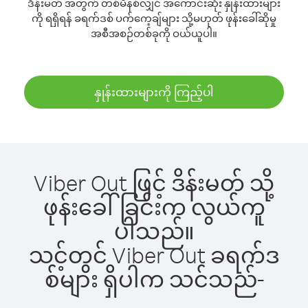
ဒိန်းမတ် အတွက် တစ်မိနစ်လျှင် အကောင်းဆုံး နှုန်းထားများ
ကို ရရှိရန် ခရက်ဒစ် ပက်ကေ့ချ်များ သို့မဟုတ် ဖုန်းခေါ်ဆိုမှု
အစီအစဉ်တစ်ခုကို ဝယ်ယူပါ။
နှုန်းထားများကို ကြည့်ပါ
Viber Out ဖြင့် ဒိန်းမတ် သို့
ဖုန်းခေါ်ခြင်းက လွယ်ကူ
ပါသည်။
သင့်တွင် Viber Out ခရက်ဒ
စ်များ ရှိပါက သင်သည်-