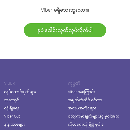
Viber မရှိသေးဘူးလား။
ခုပဲ ဒေါင်းလုတ်လုပ်လိုက်ပါ
VIBER
ကုမ္ပဏီ
လုပ်ဆောင်ချက်များ
Viber အကြောင်း
ဘလော့ဂ်
အမှတ်တံဆိပ် စင်တာ
လုံခြုံရေး
အလုပ်အကိုင်များ
Viber Out
စည်းကမ်းချက်များနှင့် မူဝါဒများ
နှုန်းထားများ
ကိုယ်ရေးလုံခြုံမှု မူဝါဒ