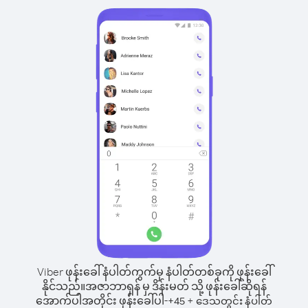
Viber ဖုန်းခေါ်နံပါတ်ကွက်မှ နံပါတ်တစ်ခုကို ဖုန်းခေါ်
နိုင်သည်။
အဇာဘာရှန် မှ ဒိန်းမတ် သို့ ဖုန်းခေါ်ဆိုရန်
အောက်ပါအတိုင်း ဖုန်းခေါ်ပါ-
+
+
45
ဒေသတွင်း နံပါတ်