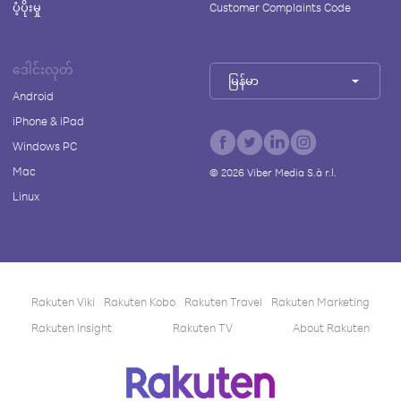
ပံ့ပိုးမှု
Customer Complaints Code
ဒေါင်းလုတ်
မြန်မာ
Android
iPhone & iPad
Windows PC
Mac
©
2026
Viber Media S.à r.l.
Linux
Rakuten Viki
Rakuten Kobo
Rakuten Travel
Rakuten Marketing
Rakuten Insight
Rakuten TV
About Rakuten