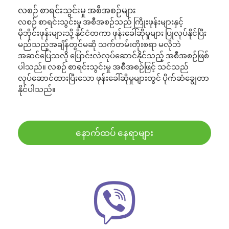
လစဉ် စာရင်းသွင်းမှု အစီအစဉ်များ
လစဉ် စာရင်းသွင်းမှု အစီအစဉ်သည် ကြိုးဖုန်းများနှင့်
မိုဘိုင်းဖုန်းများသို့ နိုင်ငံတကာ ဖုန်းခေါ်ဆိုမှုများ ပြုလုပ်နိုင်ပြီး
မည်သည့်အချိန်တွင်မဆို သက်တမ်းတိုးစရာ မလိုဘဲ
အဆင်ပြေသလို ပြောင်းလဲလုပ်ဆောင်နိုင်သည့် အစီအစဉ်ဖြစ်
ပါသည်။ လစဉ် စာရင်းသွင်းမှု အစီအစဉ်ဖြင့် သင်သည်
လုပ်ဆောင်ထားပြီးသော ဖုန်းခေါ်ဆိုမှုများတွင် ပိုက်ဆံချွေတာ
နိုင်ပါသည်။
နောက်ထပ် နေရာများ