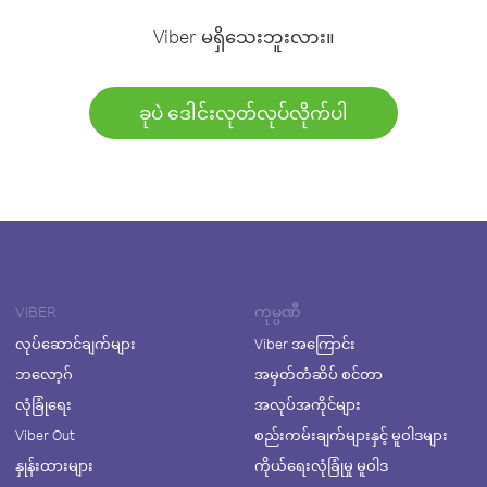
Viber မရှိသေးဘူးလား။
ခုပဲ ဒေါင်းလုတ်လုပ်လိုက်ပါ
VIBER
ကုမ္ပဏီ
လုပ်ဆောင်ချက်များ
Viber အကြောင်း
ဘလော့ဂ်
အမှတ်တံဆိပ် စင်တာ
လုံခြုံရေး
အလုပ်အကိုင်များ
Viber Out
စည်းကမ်းချက်များနှင့် မူဝါဒများ
နှုန်းထားများ
ကိုယ်ရေးလုံခြုံမှု မူဝါဒ