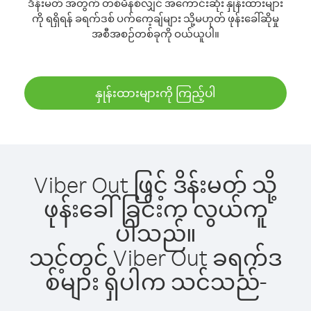
ဒိန်းမတ် အတွက် တစ်မိနစ်လျှင် အကောင်းဆုံး နှုန်းထားများ
ကို ရရှိရန် ခရက်ဒစ် ပက်ကေ့ချ်များ သို့မဟုတ် ဖုန်းခေါ်ဆိုမှု
အစီအစဉ်တစ်ခုကို ဝယ်ယူပါ။
နှုန်းထားများကို ကြည့်ပါ
Viber Out ဖြင့် ဒိန်းမတ် သို့
ဖုန်းခေါ်ခြင်းက လွယ်ကူ
ပါသည်။
သင့်တွင် Viber Out ခရက်ဒ
စ်များ ရှိပါက သင်သည်-