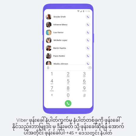
Viber ဖုန်းခေါ်နံပါတ်ကွက်မှ နံပါတ်တစ်ခုကို ဖုန်းခေါ်
နိုင်သည်။
ဘာမြူဒါး မှ ဒိန်းမတ် သို့ ဖုန်းခေါ်ဆိုရန် အောက်
ပါအတိုင်း ဖုန်းခေါ်ပါ-
+
+
45
ဒေသတွင်း နံပါတ်