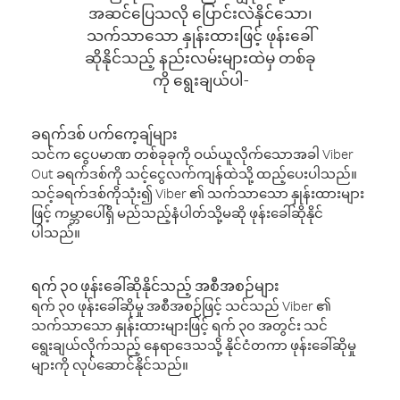
အဆင်ပြေသလို ပြောင်းလဲနိုင်သော၊
သက်သာသော နှုန်းထားဖြင့် ဖုန်းခေါ်
ဆိုနိုင်သည့် နည်းလမ်းများထဲမှ တစ်ခု
ကို ရွေးချယ်ပါ-
ခရက်ဒစ် ပက်ကေ့ချ်များ
သင်က ငွေပမာဏ တစ်ခုခုကို ဝယ်ယူလိုက်သောအခါ Viber
Out ခရက်ဒစ်ကို သင့်ငွေလက်ကျန်ထဲသို့ ထည့်ပေးပါသည်။
သင့်ခရက်ဒစ်ကိုသုံး၍ Viber ၏ သက်သာသော နှုန်းထားများ
ဖြင့် ကမ္ဘာပေါ်ရှိ မည်သည့်နံပါတ်သို့မဆို ဖုန်းခေါ်ဆိုနိုင်
ပါသည်။
ရက် ၃၀ ဖုန်းခေါ်ဆိုနိုင်သည့် အစီအစဉ်များ
ရက် ၃၀ ဖုန်းခေါ်ဆိုမှု အစီအစဉ်ဖြင့် သင်သည် Viber ၏
သက်သာသော နှုန်းထားများဖြင့် ရက် ၃၀ အတွင်း သင်
ရွေးချယ်လိုက်သည့် နေရာဒေသသို့ နိုင်ငံတကာ ဖုန်းခေါ်ဆိုမှု
များကို လုပ်ဆောင်နိုင်သည်။