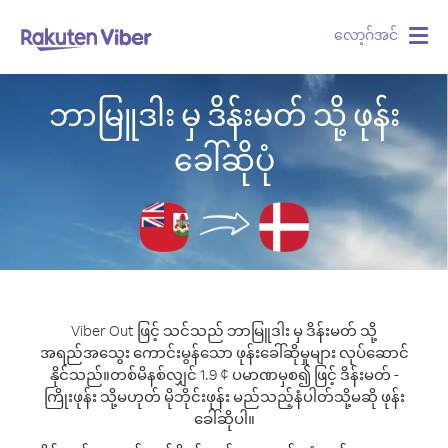
လော့ဂ်အင်
Togg
navig
ဘာမြူဒါး မှ ဒိန်းမတ် သို့ ဖုန်း
ခေါ်ဆိုပုံ
Viber Out ဖြင့် သင်သည် ဘာမြူဒါး မှ ဒိန်းမတ် သို့
အရည်အသွေး ကောင်းမွန်သော ဖုန်းခေါ်ဆိုမှုများ လုပ်ဆောင်
နိုင်သည်။
တစ်မိနစ်လျှင် 1.9 ¢ ပမာဏမှစ၍ ဖြင့် ဒိန်းမတ် -
ကြိုးဖုန်း သို့မဟုတ် မိုဘိုင်းဖုန်း မည်သည့်နံပါတ်သို့မဆို ဖုန်း
ခေါ်ဆိုပါ။