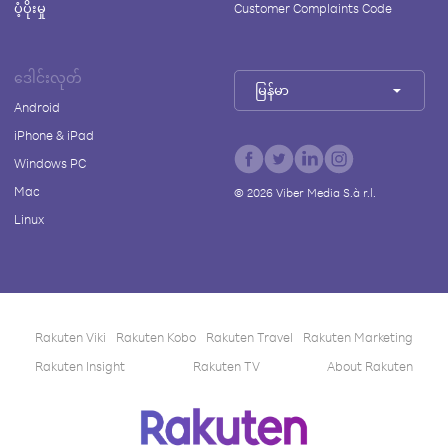
ပံ့ပိုးမှု
Customer Complaints Code
ဒေါင်းလုတ်
မြန်မာ
Android
iPhone & iPad
Windows PC
Mac
©
2026
Viber Media S.à r.l.
Linux
Rakuten Viki
Rakuten Kobo
Rakuten Travel
Rakuten Marketing
Rakuten Insight
Rakuten TV
About Rakuten