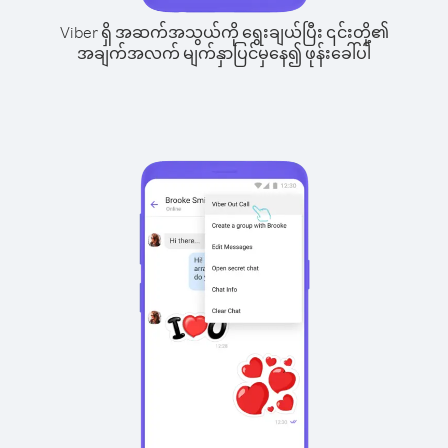
Viber ရှိ အဆက်အသွယ်ကို ရွေးချယ်ပြီး ၎င်းတို့၏
အချက်အလက် မျက်နှာပြင်မှနေ၍ ဖုန်းခေါ်ပါ