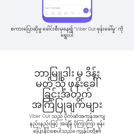
စကားပြောဆိုမှု ခေါင်းစီးမှနေ၍ “Viber Out ဖုန်းခေါ်မှု” ကို
ရွေးပါ
ဘာမြူဒါး မှ ဒိန်း
မတ် သို့ ဖုန်းခေါ်
ခြင်းအတွက်
အကြံပြုချက်များ
Viber Out သည် ပိုက်ဆံအကုန်အကျ
နည်းနည်းဖြင့် အချိန် ပိုကြာကြာ ဖုန်း
ပြောနိုင်စေပါသည်။ ကျွန်ုပ်တို့၏