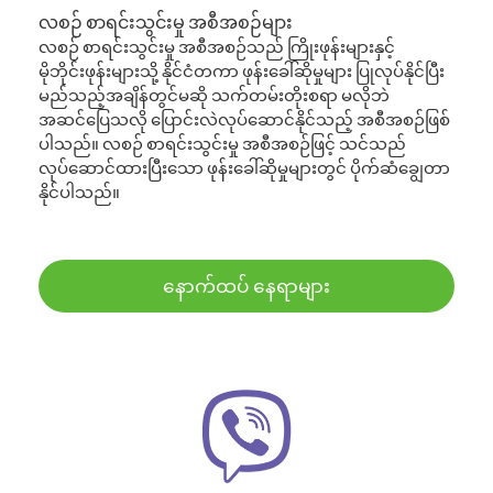
လစဉ် စာရင်းသွင်းမှု အစီအစဉ်များ
လစဉ် စာရင်းသွင်းမှု အစီအစဉ်သည် ကြိုးဖုန်းများနှင့်
မိုဘိုင်းဖုန်းများသို့ နိုင်ငံတကာ ဖုန်းခေါ်ဆိုမှုများ ပြုလုပ်နိုင်ပြီး
မည်သည့်အချိန်တွင်မဆို သက်တမ်းတိုးစရာ မလိုဘဲ
အဆင်ပြေသလို ပြောင်းလဲလုပ်ဆောင်နိုင်သည့် အစီအစဉ်ဖြစ်
ပါသည်။ လစဉ် စာရင်းသွင်းမှု အစီအစဉ်ဖြင့် သင်သည်
လုပ်ဆောင်ထားပြီးသော ဖုန်းခေါ်ဆိုမှုများတွင် ပိုက်ဆံချွေတာ
နိုင်ပါသည်။
နောက်ထပ် နေရာများ