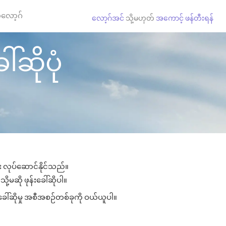
လော့ဂ်
လော့ဂ်အင်
သို့မဟုတ်
အကောင့် ဖန်တီးရန်
်ဆိုပုံ
ား လုပ်ဆောင်နိုင်သည်။
ို့မဆို ဖုန်းခေါ်ဆိုပါ။
းခေါ်ဆိုမှု အစီအစဉ်တစ်ခုကို ဝယ်ယူပါ။