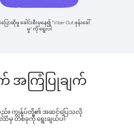
ြောဆိုမှု ခေါင်းစီးမှနေ၍ “Viber Out ဖုန်းခေါ်
မှု” ကို ရွေးပါ
တွက် အကြံပြုချက်
ါသည်။ ကျွန်ုပ်တို့၏ အဆင်ပြေသလို
းထဲမှ တစ်ခုကို ရွေးချယ်ပါ-