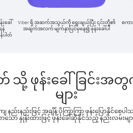
န်းခေါ်
Viber ရှိ အဆက်အသွယ်ကို ရွေးချယ်ပြီး ၎င်းတို့၏
စကားပ
ရန်
အချက်အလက် မျက်နှာပြင်မှနေ၍ ဖုန်းခေါ်ပါ
နံပါတ်
တ် သို့ ဖုန်းခေါ်ခြင်းအ
များ
နည်းနည်းဖြင့် အချိန် ပိုကြာကြာ ဖုန်းပြောနိုင်စေပ
ော နှုန်းထားဖြင့် ဖုန်းခေါ်ဆိုနိုင်သည့် နည်းလမ်းမျာ