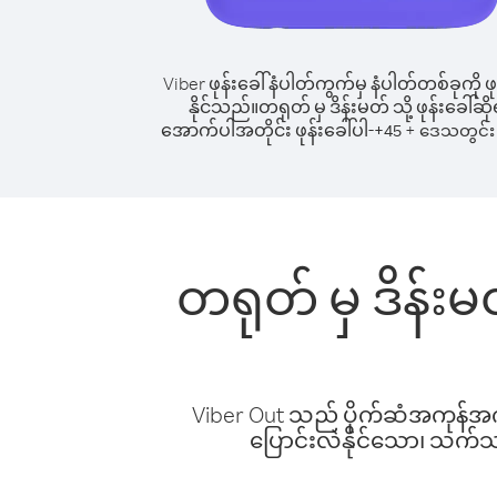
Viber ဖုန်းခေါ်နံပါတ်ကွက်မှ နံပါတ်တစ်ခုကို ဖု
နိုင်သည်။
တရုတ် မှ ဒိန်းမတ် သို့ ဖုန်းခေါ်ဆို
အောက်ပါအတိုင်း ဖုန်းခေါ်ပါ-
+
+
45
ဒေသတွင်း 
တရုတ် မှ ဒိန်းမ
Viber Out သည် ပိုက်ဆံအကုန်အကျ 
ပြောင်းလဲနိုင်သော၊ သက်သာသ