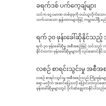
ခရက်ဒစ် ပက်ကေ့ချ်များ
သင်က ငွေပမာဏ တစ်ခုခုကို ဝယ်ယူလိုက်သောအခ
သက်သာသော နှုန်းထားများဖြင့် ကမ္ဘာပေါ်ရှိ မည်သ
ရက် ၃၀ ဖုန်းခေါ်ဆိုနိုင်သည့
ရက် ၃၀ ဖုန်းခေါ်ဆိုမှု အစီအစဉ်ဖြင့် သင်သည
နိုင်ငံတကာ ဖုန်းခေါ်ဆိုမှုများကို လုပ်ဆောင်နိုင
လစဉ် စာရင်းသွင်းမှု အစီအစ
လစဉ် စာရင်းသွင်းမှု အစီအစဉ်သည် ကြိုးဖုန်းများနှင
စရာ မလိုဘဲ အဆင်ပြေသလို ပြောင်းလဲလုပ်ဆောင
ဖုန်းခေါ်ဆိုမှုများတွင် ပိုက်ဆံချွေတာနိုင်ပါသည်။