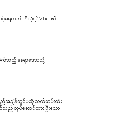
့်ခရက်ဒစ်ကိုသုံး၍ Viber ၏
လိုက်သည့် နေရာဒေသသို့
 မည်သည့်အချိန်တွင်မဆို သက်တမ်းတိုး
 သင်သည် လုပ်ဆောင်ထားပြီးသော