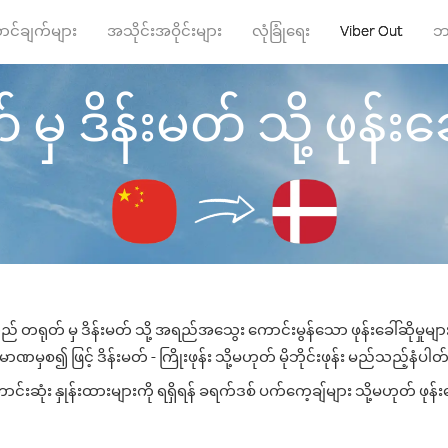
ာင်ချက်များ
အသိုင်းအဝိုင်းများ
လုံခြုံရေး
Viber Out
ဘ
မှ ဒိန်းမတ် သို့ ဖုန်းခေါ
ည် တရုတ် မှ ဒိန်းမတ် သို့ အရည်အသွေး ကောင်းမွန်သော ဖုန်းခေါ်ဆိုမှုမျ
ာဏမှစ၍ ဖြင့် ဒိန်းမတ် - ကြိုးဖုန်း သို့မဟုတ် မိုဘိုင်းဖုန်း မည်သည့်နံပါတ်သ
းဆုံး နှုန်းထားများကို ရရှိရန် ခရက်ဒစ် ပက်ကေ့ချ်များ သို့မဟုတ် ဖုန်