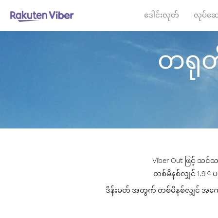
ဒေါင်းလုတ်
လုပ်ဆေ
တရုတ် 
Viber Out ဖြင့် သင်သ
တစ်မိနစ်လျှင် 1.9 ¢ ပမ
ဒိန်းမတ် အတွက် တစ်မိနစ်လျှင် အကောင်