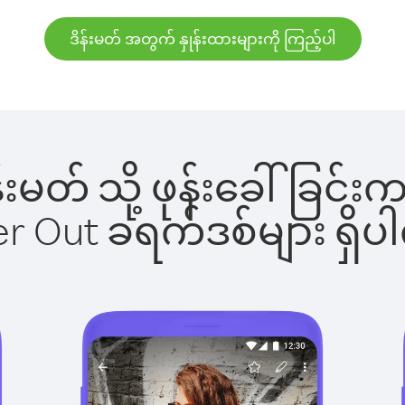
ဒိန်းမတ် အတွက် နှုန်းထားများကို ကြည့်ပါ
ိန်းမတ် သို့ ဖုန်းခေါ်ခ
ber Out ခရက်ဒစ်များ ရှ