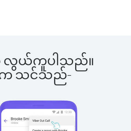
ြင်းက လွယ်ကူပါသည်။
ိပါက သင်သည်-