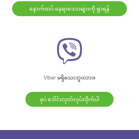
နောက်ထပ် နေရာဒေသများကို ရှာရန်
Viber မရှိသေးဘူးလား။
ခုပဲ ဒေါင်းလုတ်လုပ်လိုက်ပါ