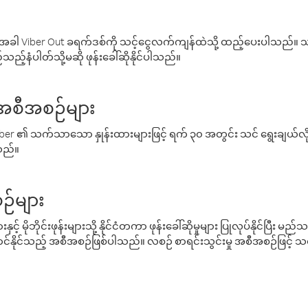
ါ Viber Out ခရက်ဒစ်ကို သင့်ငွေလက်ကျန်ထဲသို့ ထည့်ပေးပါသည်။ သင
ည့်နံပါတ်သို့မဆို ဖုန်းခေါ်ဆိုနိုင်ပါသည်။
် အစီအစဉ်များ
် Viber ၏ သက်သာသော နှုန်းထားများဖြင့် ရက် ၃၀ အတွင်း သင် ရွေးချယ်
်သည်။
ဉ်များ
့် မိုဘိုင်းဖုန်းများသို့ နိုင်ငံတကာ ဖုန်းခေါ်ဆိုမှုများ ပြုလုပ်နိုင်ပြီး
်နိုင်သည့် အစီအစဉ်ဖြစ်ပါသည်။ လစဉ် စာရင်းသွင်းမှု အစီအစဉ်ဖြင့်