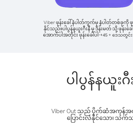
Viber ဖုန်းခေါ်နံပါတ်ကွက်မှ နံပါတ်တစ်ခုကို ဖု
နိုင်သည်။
ပါပွန်နယူးဂီးနီ မှ ဒိန်းမတ် သို့ ဖုန်းခေါ
အောက်ပါအတိုင်း ဖုန်းခေါ်ပါ-
+
+
45
ဒေသတွင်း 
ပါပွန်နယူးဂီး
Viber Out သည် ပိုက်ဆံအကုန်အကျ 
ပြောင်းလဲနိုင်သော၊ သက်သာသ