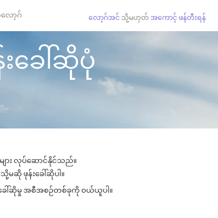
လော့ဂ်
လော့ဂ်အင်
သို့မဟုတ်
အကောင့် ဖန်တီးရန်
်းခေါ်ဆိုပုံ
ှုများ လုပ်ဆောင်နိုင်သည်။
ို့မဆို ဖုန်းခေါ်ဆိုပါ။
းခေါ်ဆိုမှု အစီအစဉ်တစ်ခုကို ဝယ်ယူပါ။