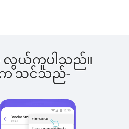
ြင်းက လွယ်ကူပါသည်။
ိပါက သင်သည်-