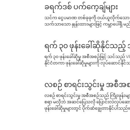
ခရက်ဒစ် ပက်ကေ့ချ်များ
သင်က ငွေပမာဏ တစ်ခုခုကို ဝယ်ယူလိုက်သောအခ
သက်သာသော နှုန်းထားများဖြင့် ကမ္ဘာပေါ်ရှိ မည်သ
ရက် ၃၀ ဖုန်းခေါ်ဆိုနိုင်သည့
ရက် ၃၀ ဖုန်းခေါ်ဆိုမှု အစီအစဉ်ဖြင့် သင်သည
နိုင်ငံတကာ ဖုန်းခေါ်ဆိုမှုများကို လုပ်ဆောင်နိုင
လစဉ် စာရင်းသွင်းမှု အစီအစ
လစဉ် စာရင်းသွင်းမှု အစီအစဉ်သည် ကြိုးဖုန်းများနှင
စရာ မလိုဘဲ အဆင်ပြေသလို ပြောင်းလဲလုပ်ဆောင
ဖုန်းခေါ်ဆိုမှုများတွင် ပိုက်ဆံချွေတာနိုင်ပါသည်။