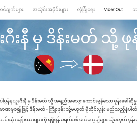
ာင်ချက်များ
အသိုင်းအဝိုင်းများ
လုံခြုံရေး
Viber Out
ဘ
ီးနီ မှ ဒိန်းမတ် သို့ ဖုန
ါပွန်နယူးဂီးနီ မှ ဒိန်းမတ် သို့ အရည်အသွေး ကောင်းမွန်သော ဖုန်းခေါ်ဆိုမ
ာဏမှစ၍ ဖြင့် ဒိန်းမတ် - ကြိုးဖုန်း သို့မဟုတ် မိုဘိုင်းဖုန်း မည်သည့်နံပါတ်သ
းဆုံး နှုန်းထားများကို ရရှိရန် ခရက်ဒစ် ပက်ကေ့ချ်များ သို့မဟုတ် ဖုန်