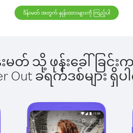
ဒိန်းမတ် အတွက် နှုန်းထားများကို ကြည့်ပါ
ိန်းမတ် သို့ ဖုန်းခေါ်ခ
ber Out ခရက်ဒစ်များ ရှ