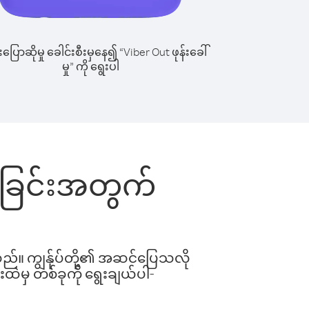
ြောဆိုမှု ခေါင်းစီးမှနေ၍ “Viber Out ဖုန်းခေါ်
မှု” ကို ရွေးပါ
ခေါ်ခြင်းအတွက်
ါသည်။ ကျွန်ုပ်တို့၏ အဆင်ပြေသလို
းထဲမှ တစ်ခုကို ရွေးချယ်ပါ-