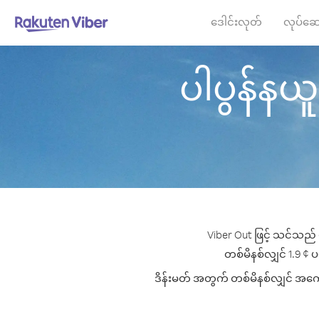
ဒေါင်းလုတ်
လုပ်ဆေ
ပါပွန်နယူးဂ
Viber Out ဖြင့် သင်သည် ပ
တစ်မိနစ်လျှင် 1.9 ¢ ပမ
ဒိန်းမတ် အတွက် တစ်မိနစ်လျှင် အကောင်