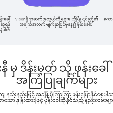
န်းခေါ်
Viber ရှိ အဆက်အသွယ်ကို ရွေးချယ်ပြီး ၎င်းတို့၏
စကားပ
်ဆိုရန်
အချက်အလက် မျက်နှာပြင်မှနေ၍ ဖုန်းခေါ်ပါ
နံပါတ်
နီ မှ ဒိန်းမတ် သို့ ဖုန်း
အကြံပြုချက်များ
နည်းနည်းဖြင့် အချိန် ပိုကြာကြာ ဖုန်းပြောနိုင်စေပ
ော နှုန်းထားဖြင့် ဖုန်းခေါ်ဆိုနိုင်သည့် နည်းလမ်းမျာ