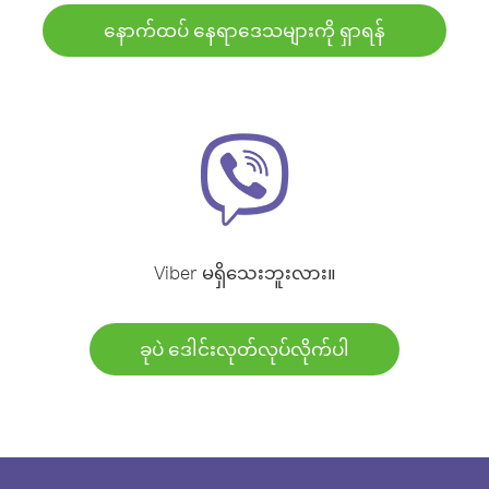
နောက်ထပ် နေရာဒေသများကို ရှာရန်
Viber မရှိသေးဘူးလား။
ခုပဲ ဒေါင်းလုတ်လုပ်လိုက်ပါ