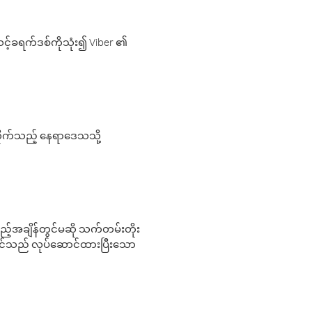
့်ခရက်ဒစ်ကိုသုံး၍ Viber ၏
လိုက်သည့် နေရာဒေသသို့
 မည်သည့်အချိန်တွင်မဆို သက်တမ်းတိုး
 သင်သည် လုပ်ဆောင်ထားပြီးသော