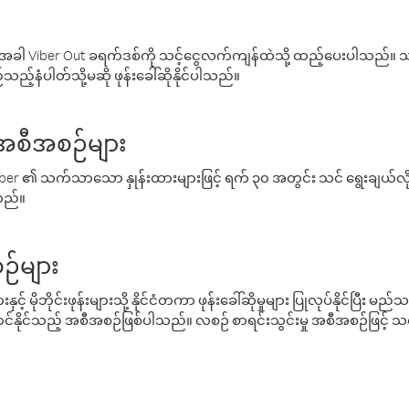
ါ Viber Out ခရက်ဒစ်ကို သင့်ငွေလက်ကျန်ထဲသို့ ထည့်ပေးပါသည်။ သင
ည့်နံပါတ်သို့မဆို ဖုန်းခေါ်ဆိုနိုင်ပါသည်။
် အစီအစဉ်များ
် Viber ၏ သက်သာသော နှုန်းထားများဖြင့် ရက် ၃၀ အတွင်း သင် ရွေးချယ်
်သည်။
ဉ်များ
့် မိုဘိုင်းဖုန်းများသို့ နိုင်ငံတကာ ဖုန်းခေါ်ဆိုမှုများ ပြုလုပ်နိုင်ပြီး
်နိုင်သည့် အစီအစဉ်ဖြစ်ပါသည်။ လစဉ် စာရင်းသွင်းမှု အစီအစဉ်ဖြင့်