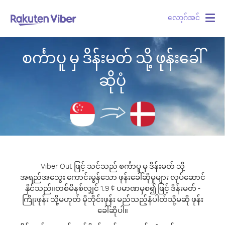
လော့ဂ်အင်
Togg
navig
စင်္ကာပူ မှ ဒိန်းမတ် သို့ ဖုန်းခေါ်
ဆိုပုံ
Viber Out ဖြင့် သင်သည် စင်္ကာပူ မှ ဒိန်းမတ် သို့
အရည်အသွေး ကောင်းမွန်သော ဖုန်းခေါ်ဆိုမှုများ လုပ်ဆောင်
နိုင်သည်။
တစ်မိနစ်လျှင် 1.9 ¢ ပမာဏမှစ၍ ဖြင့် ဒိန်းမတ် -
ကြိုးဖုန်း သို့မဟုတ် မိုဘိုင်းဖုန်း မည်သည့်နံပါတ်သို့မဆို ဖုန်း
ခေါ်ဆိုပါ။