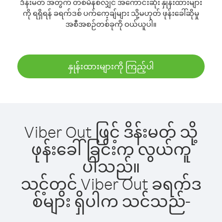
ဒိန်းမတ် အတွက် တစ်မိနစ်လျှင် အကောင်းဆုံး နှုန်းထားများ
ကို ရရှိရန် ခရက်ဒစ် ပက်ကေ့ချ်များ သို့မဟုတ် ဖုန်းခေါ်ဆိုမှု
အစီအစဉ်တစ်ခုကို ဝယ်ယူပါ။
နှုန်းထားများကို ကြည့်ပါ
Viber Out ဖြင့် ဒိန်းမတ် သို့
ဖုန်းခေါ်ခြင်းက လွယ်ကူ
ပါသည်။
သင့်တွင် Viber Out ခရက်ဒ
စ်များ ရှိပါက သင်သည်-