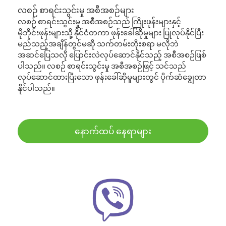
လစဉ် စာရင်းသွင်းမှု အစီအစဉ်များ
လစဉ် စာရင်းသွင်းမှု အစီအစဉ်သည် ကြိုးဖုန်းများနှင့်
မိုဘိုင်းဖုန်းများသို့ နိုင်ငံတကာ ဖုန်းခေါ်ဆိုမှုများ ပြုလုပ်နိုင်ပြီး
မည်သည့်အချိန်တွင်မဆို သက်တမ်းတိုးစရာ မလိုဘဲ
အဆင်ပြေသလို ပြောင်းလဲလုပ်ဆောင်နိုင်သည့် အစီအစဉ်ဖြစ်
ပါသည်။ လစဉ် စာရင်းသွင်းမှု အစီအစဉ်ဖြင့် သင်သည်
လုပ်ဆောင်ထားပြီးသော ဖုန်းခေါ်ဆိုမှုများတွင် ပိုက်ဆံချွေတာ
နိုင်ပါသည်။
နောက်ထပ် နေရာများ