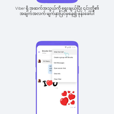
Viber ရှိ အဆက်အသွယ်ကို ရွေးချယ်ပြီး ၎င်းတို့၏
အချက်အလက် မျက်နှာပြင်မှနေ၍ ဖုန်းခေါ်ပါ