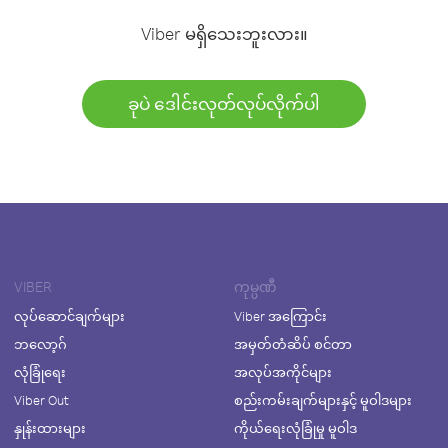
Viber မရှိသေးဘူးလား။
ခုပဲ ဒေါင်းလုတ်လုပ်လိုက်ပါ
VIBER
ကုမ္ပဏီ
လုပ်ဆောင်ချက်များ
Viber အကြောင်း
ဘလော့ဂ်
အမှတ်တံဆိပ် စင်တာ
လုံခြုံရေး
အလုပ်အကိုင်များ
Viber Out
စည်းကမ်းချက်များနှင့် မူဝါဒများ
နှုန်းထားများ
ကိုယ်ရေးလုံခြုံမှု မူဝါဒ