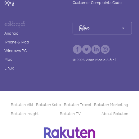
ပံ့ပိုးမှု
Customer Complaints Code
ဒေါင်းလုတ်
မြန်မာ
Android
iPhone & iPad
Windows PC
Mac
©
2026
Viber Media S.à r.l.
Linux
Rakuten Viki
Rakuten Kobo
Rakuten Travel
Rakuten Marketing
Rakuten Insight
Rakuten TV
About Rakuten