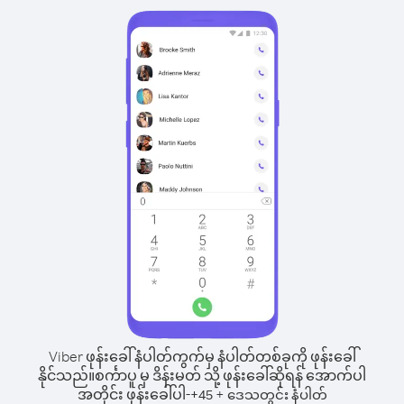
Viber ဖုန်းခေါ်နံပါတ်ကွက်မှ နံပါတ်တစ်ခုကို ဖုန်းခေါ်
နိုင်သည်။
စင်္ကာပူ မှ ဒိန်းမတ် သို့ ဖုန်းခေါ်ဆိုရန် အောက်ပါ
အတိုင်း ဖုန်းခေါ်ပါ-
+
+
45
ဒေသတွင်း နံပါတ်