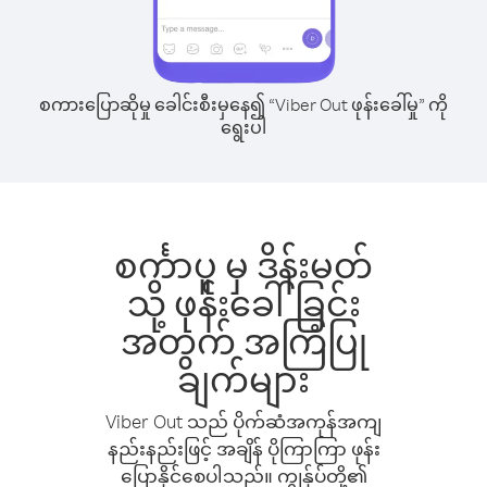
စကားပြောဆိုမှု ခေါင်းစီးမှနေ၍ “Viber Out ဖုန်းခေါ်မှု” ကို
ရွေးပါ
စင်္ကာပူ မှ ဒိန်းမတ်
သို့ ဖုန်းခေါ်ခြင်း
အတွက် အကြံပြု
ချက်များ
Viber Out သည် ပိုက်ဆံအကုန်အကျ
နည်းနည်းဖြင့် အချိန် ပိုကြာကြာ ဖုန်း
ပြောနိုင်စေပါသည်။ ကျွန်ုပ်တို့၏