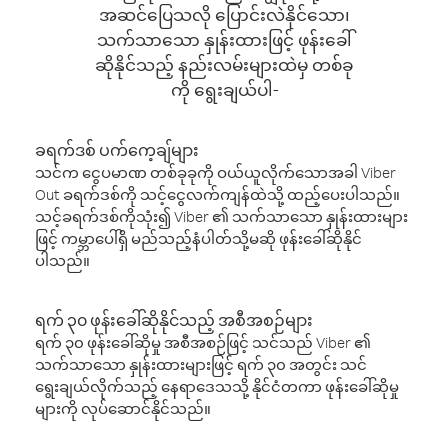
အဆင်ပြေသလို ပြောင်းလဲနိုင်သော၊
သက်သာသော နှုန်းထားဖြင့် ဖုန်းခေါ်
ဆိုနိုင်သည့် နည်းလမ်းများထဲမှ တစ်ခု
ကို ရွေးချယ်ပါ-
ခရက်ဒစ် ပက်ကေ့ချ်များ
သင်က ငွေပမာဏ တစ်ခုခုကို ဝယ်ယူလိုက်သောအခါ Viber
Out ခရက်ဒစ်ကို သင့်ငွေလက်ကျန်ထဲသို့ ထည့်ပေးပါသည်။
သင့်ခရက်ဒစ်ကိုသုံး၍ Viber ၏ သက်သာသော နှုန်းထားများ
ဖြင့် ကမ္ဘာပေါ်ရှိ မည်သည့်နံပါတ်သို့မဆို ဖုန်းခေါ်ဆိုနိုင်
ပါသည်။
ရက် ၃၀ ဖုန်းခေါ်ဆိုနိုင်သည့် အစီအစဉ်များ
ရက် ၃၀ ဖုန်းခေါ်ဆိုမှု အစီအစဉ်ဖြင့် သင်သည် Viber ၏
သက်သာသော နှုန်းထားများဖြင့် ရက် ၃၀ အတွင်း သင်
ရွေးချယ်လိုက်သည့် နေရာဒေသသို့ နိုင်ငံတကာ ဖုန်းခေါ်ဆိုမှု
များကို လုပ်ဆောင်နိုင်သည်။