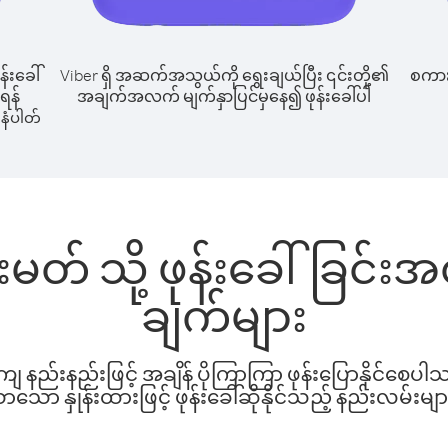
န်းခေါ်
Viber ရှိ အဆက်အသွယ်ကို ရွေးချယ်ပြီး ၎င်းတို့၏
စကားပ
ုရန်
အချက်အလက် မျက်နှာပြင်မှနေ၍ ဖုန်းခေါ်ပါ
နံပါတ်
ိန်းမတ် သို့ ဖုန်းခေါ်ခြင
ချက်များ
နည်းနည်းဖြင့် အချိန် ပိုကြာကြာ ဖုန်းပြောနိုင်စေပ
ော နှုန်းထားဖြင့် ဖုန်းခေါ်ဆိုနိုင်သည့် နည်းလမ်းမျာ