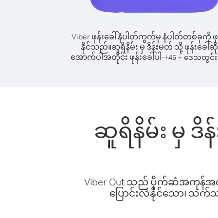
Viber ဖုန်းခေါ်နံပါတ်ကွက်မှ နံပါတ်တစ်ခုကို ဖု
နိုင်သည်။
ဆူရိနိမ်း မှ ဒိန်းမတ် သို့ ဖုန်းခေါ်ဆိ
အောက်ပါအတိုင်း ဖုန်းခေါ်ပါ-
+
+
45
ဒေသတွင်း 
ဆူရိနိမ်း မှ ဒ
Viber Out သည် ပိုက်ဆံအကုန်အကျ 
ပြောင်းလဲနိုင်သော၊ သက်သာသ