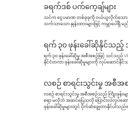
ခရက်ဒစ် ပက်ကေ့ချ်များ
သင်က ငွေပမာဏ တစ်ခုခုကို ဝယ်ယူလိုက်သောအခ
သက်သာသော နှုန်းထားများဖြင့် ကမ္ဘာပေါ်ရှိ မည်သ
ရက် ၃၀ ဖုန်းခေါ်ဆိုနိုင်သည့
ရက် ၃၀ ဖုန်းခေါ်ဆိုမှု အစီအစဉ်ဖြင့် သင်သည
နိုင်ငံတကာ ဖုန်းခေါ်ဆိုမှုများကို လုပ်ဆောင်နိုင
လစဉ် စာရင်းသွင်းမှု အစီအစ
လစဉ် စာရင်းသွင်းမှု အစီအစဉ်သည် ကြိုးဖုန်းများနှင
စရာ မလိုဘဲ အဆင်ပြေသလို ပြောင်းလဲလုပ်ဆောင
ဖုန်းခေါ်ဆိုမှုများတွင် ပိုက်ဆံချွေတာနိုင်ပါသည်။