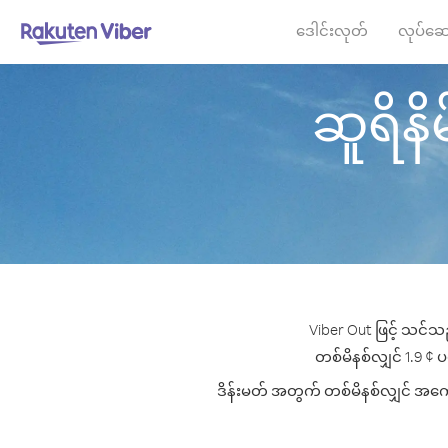
ဒေါင်းလုတ်
လုပ်ဆေ
ဆူရိနိမ
Viber Out ဖြင့် သင်သည
တစ်မိနစ်လျှင် 1.9 ¢ ပမ
ဒိန်းမတ် အတွက် တစ်မိနစ်လျှင် အကောင်