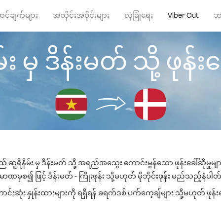
ာင်ချက်များ
အသိုင်းအဝိုင်းများ
လုံခြုံရေး
Viber Out
ဘ
်း မှ ဒိန်းမတ် သို့ ဖုန်းခေ
် ဆူရိနိမ်း မှ ဒိန်းမတ် သို့ အရည်အသွေး ကောင်းမွန်သော ဖုန်းခေါ်ဆိုမှုမ
ာဏမှစ၍ ဖြင့် ဒိန်းမတ် - ကြိုးဖုန်း သို့မဟုတ် မိုဘိုင်းဖုန်း မည်သည့်နံပါတ်သ
းဆုံး နှုန်းထားများကို ရရှိရန် ခရက်ဒစ် ပက်ကေ့ချ်များ သို့မဟုတ် ဖုန်