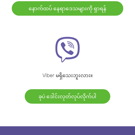
နောက်ထပ် နေရာဒေသများကို ရှာရန်
Viber မရှိသေးဘူးလား။
ခုပဲ ဒေါင်းလုတ်လုပ်လိုက်ပါ