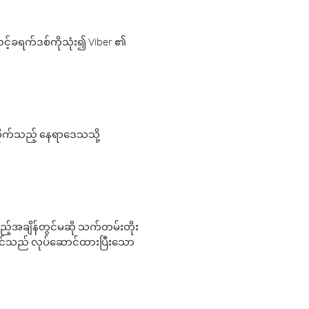
့်ခရက်ဒစ်ကိုသုံး၍ Viber ၏
လိုက်သည့် နေရာဒေသသို့
 မည်သည့်အချိန်တွင်မဆို သက်တမ်းတိုး
 သင်သည် လုပ်ဆောင်ထားပြီးသော