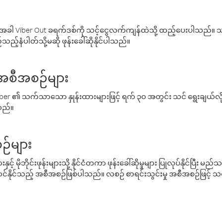
ါ Viber Out ခရက်ဒစ်ကို သင့်ငွေလက်ကျန်ထဲသို့ ထည့်ပေးပါသည်။ သင
ည့်နံပါတ်သို့မဆို ဖုန်းခေါ်ဆိုနိုင်ပါသည်။
် အစီအစဉ်များ
် Viber ၏ သက်သာသော နှုန်းထားများဖြင့် ရက် ၃၀ အတွင်း သင် ရွေးချယ်
်သည်။
ဉ်များ
့် မိုဘိုင်းဖုန်းများသို့ နိုင်ငံတကာ ဖုန်းခေါ်ဆိုမှုများ ပြုလုပ်နိုင်ပြီး
်နိုင်သည့် အစီအစဉ်ဖြစ်ပါသည်။ လစဉ် စာရင်းသွင်းမှု အစီအစဉ်ဖြင့်