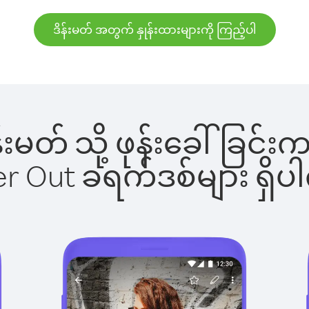
ဒိန်းမတ် အတွက် နှုန်းထားများကို ကြည့်ပါ
ိန်းမတ် သို့ ဖုန်းခေါ်ခ
ber Out ခရက်ဒစ်များ ရှ