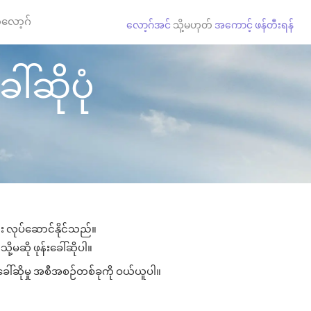
လော့ဂ်
လော့ဂ်အင်
သို့မဟုတ်
အကောင့် ဖန်တီးရန်
ါ်ဆိုပုံ
ျား လုပ်ဆောင်နိုင်သည်။
ို့မဆို ဖုန်းခေါ်ဆိုပါ။
းခေါ်ဆိုမှု အစီအစဉ်တစ်ခုကို ဝယ်ယူပါ။