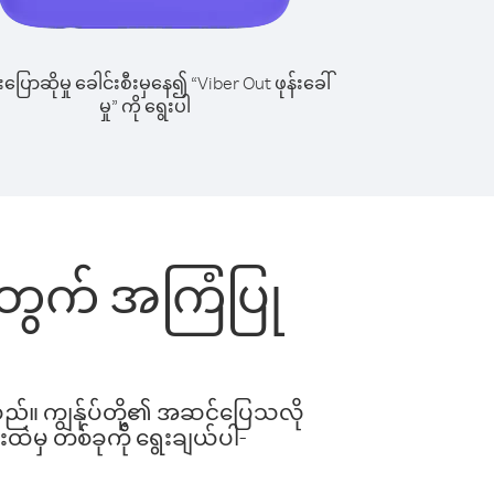
ြောဆိုမှု ခေါင်းစီးမှနေ၍ “Viber Out ဖုန်းခေါ်
မှု” ကို ရွေးပါ
်းအတွက် အကြံပြု
ါသည်။ ကျွန်ုပ်တို့၏ အဆင်ပြေသလို
းထဲမှ တစ်ခုကို ရွေးချယ်ပါ-