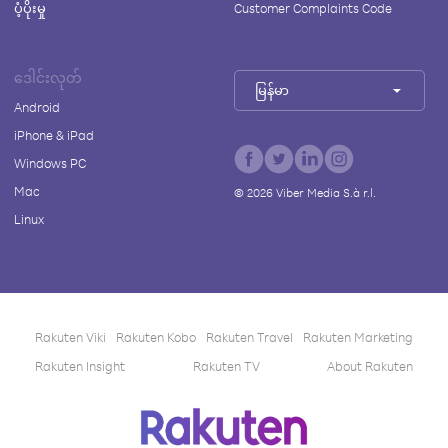
ပံ့ပိုးမှု
Customer Complaints Code
ဒေါင်းလုတ်
မြန်မာ
Android
iPhone & iPad
Windows PC
Mac
©
2026
Viber Media S.à r.l.
Linux
Rakuten Viki
Rakuten Kobo
Rakuten Travel
Rakuten Marketing
Rakuten Insight
Rakuten TV
About Rakuten