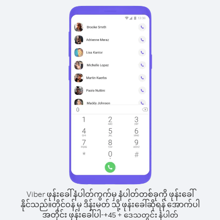
Viber ဖုန်းခေါ်နံပါတ်ကွက်မှ နံပါတ်တစ်ခုကို ဖုန်းခေါ်
နိုင်သည်။
တိုင်ဝန် မှ ဒိန်းမတ် သို့ ဖုန်းခေါ်ဆိုရန် အောက်ပါ
အတိုင်း ဖုန်းခေါ်ပါ-
+
+
45
ဒေသတွင်း နံပါတ်