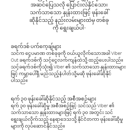
အဆင်ပြေသလို ပြောင်းလဲနိုင်သော၊
သက်သာသော နှုန်းထားဖြင့် ဖုန်းခေါ်
ဆိုနိုင်သည့် နည်းလမ်းများထဲမှ တစ်ခု
ကို ရွေးချယ်ပါ-
ခရက်ဒစ် ပက်ကေ့ချ်များ
သင်က ငွေပမာဏ တစ်ခုခုကို ဝယ်ယူလိုက်သောအခါ Viber
Out ခရက်ဒစ်ကို သင့်ငွေလက်ကျန်ထဲသို့ ထည့်ပေးပါသည်။
သင့်ခရက်ဒစ်ကိုသုံး၍ Viber ၏ သက်သာသော နှုန်းထားများ
ဖြင့် ကမ္ဘာပေါ်ရှိ မည်သည့်နံပါတ်သို့မဆို ဖုန်းခေါ်ဆိုနိုင်
ပါသည်။
ရက် ၃၀ ဖုန်းခေါ်ဆိုနိုင်သည့် အစီအစဉ်များ
ရက် ၃၀ ဖုန်းခေါ်ဆိုမှု အစီအစဉ်ဖြင့် သင်သည် Viber ၏
သက်သာသော နှုန်းထားများဖြင့် ရက် ၃၀ အတွင်း သင်
ရွေးချယ်လိုက်သည့် နေရာဒေသသို့ နိုင်ငံတကာ ဖုန်းခေါ်ဆိုမှု
များကို လုပ်ဆောင်နိုင်သည်။