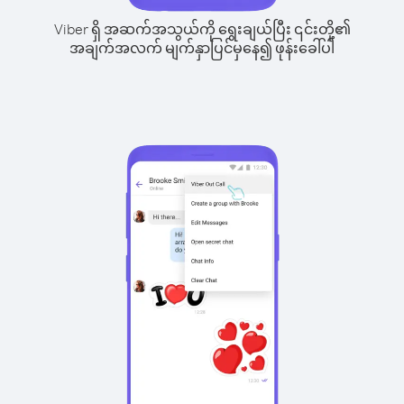
Viber ရှိ အဆက်အသွယ်ကို ရွေးချယ်ပြီး ၎င်းတို့၏
အချက်အလက် မျက်နှာပြင်မှနေ၍ ဖုန်းခေါ်ပါ