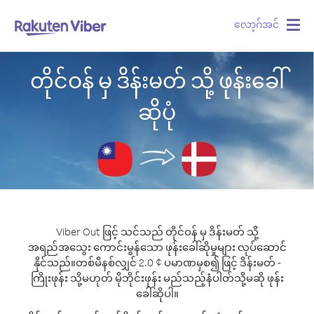
လော့ဂ်အင်
Togg
navig
တိုင်ဝန် မှ ဒိန်းမတ် သို့ ဖုန်းခေါ်
ဆိုပုံ
Viber Out ဖြင့် သင်သည် တိုင်ဝန် မှ ဒိန်းမတ် သို့
အရည်အသွေး ကောင်းမွန်သော ဖုန်းခေါ်ဆိုမှုများ လုပ်ဆောင်
နိုင်သည်။
တစ်မိနစ်လျှင် 2.0 ¢ ပမာဏမှစ၍ ဖြင့် ဒိန်းမတ် -
ကြိုးဖုန်း သို့မဟုတ် မိုဘိုင်းဖုန်း မည်သည့်နံပါတ်သို့မဆို ဖုန်း
ခေါ်ဆိုပါ။