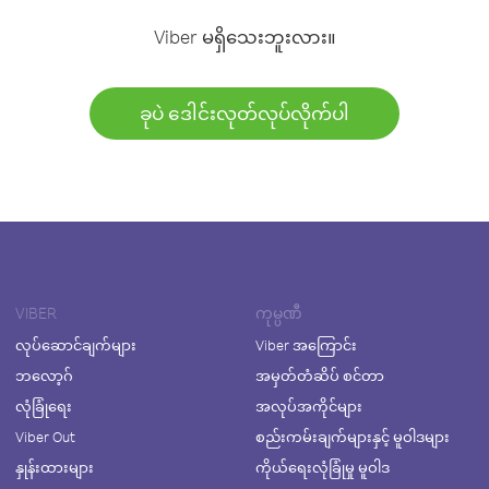
Viber မရှိသေးဘူးလား။
ခုပဲ ဒေါင်းလုတ်လုပ်လိုက်ပါ
VIBER
ကုမ္ပဏီ
လုပ်ဆောင်ချက်များ
Viber အကြောင်း
ဘလော့ဂ်
အမှတ်တံဆိပ် စင်တာ
လုံခြုံရေး
အလုပ်အကိုင်များ
Viber Out
စည်းကမ်းချက်များနှင့် မူဝါဒများ
နှုန်းထားများ
ကိုယ်ရေးလုံခြုံမှု မူဝါဒ