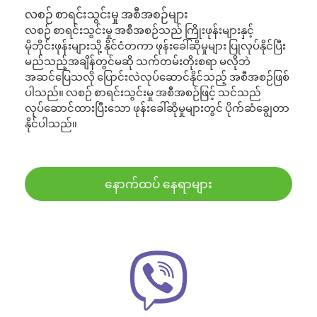
လစဉ် စာရင်းသွင်းမှု အစီအစဉ်များ
လစဉ် စာရင်းသွင်းမှု အစီအစဉ်သည် ကြိုးဖုန်းများနှင့်
မိုဘိုင်းဖုန်းများသို့ နိုင်ငံတကာ ဖုန်းခေါ်ဆိုမှုများ ပြုလုပ်နိုင်ပြီး
မည်သည့်အချိန်တွင်မဆို သက်တမ်းတိုးစရာ မလိုဘဲ
အဆင်ပြေသလို ပြောင်းလဲလုပ်ဆောင်နိုင်သည့် အစီအစဉ်ဖြစ်
ပါသည်။ လစဉ် စာရင်းသွင်းမှု အစီအစဉ်ဖြင့် သင်သည်
လုပ်ဆောင်ထားပြီးသော ဖုန်းခေါ်ဆိုမှုများတွင် ပိုက်ဆံချွေတာ
နိုင်ပါသည်။
နောက်ထပ် နေရာများ