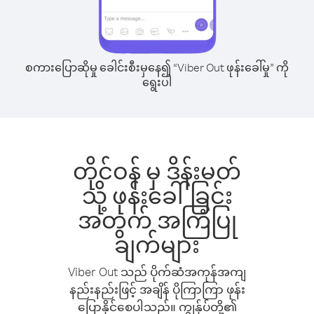
စကားပြောဆိုမှု ခေါင်းစီးမှနေ၍ “Viber Out ဖုန်းခေါ်မှု” ကို
ရွေးပါ
တိုင်ဝန် မှ ဒိန်းမတ်
သို့ ဖုန်းခေါ်ခြင်း
အတွက် အကြံပြု
ချက်များ
Viber Out သည် ပိုက်ဆံအကုန်အကျ
နည်းနည်းဖြင့် အချိန် ပိုကြာကြာ ဖုန်း
ပြောနိုင်စေပါသည်။ ကျွန်ုပ်တို့၏