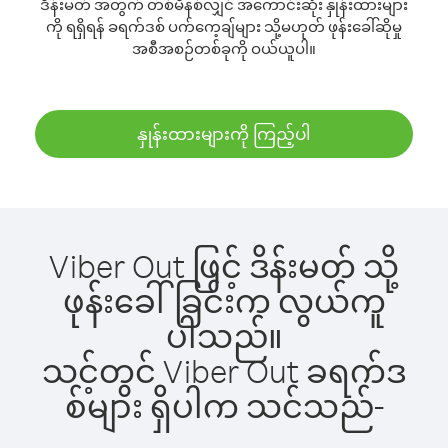
ဒိန်းမတ် အတွက် တစ်မိနစ်လျှင် အကောင်းဆုံး နှုန်းထားများ
ကို ရရှိရန် ခရက်ဒစ် ပက်ကေ့ချ်များ သို့မဟုတ် ဖုန်းခေါ်ဆိုမှု
အစီအစဉ်တစ်ခုကို ဝယ်ယူပါ။
နှုန်းထားများကို ကြည့်ပါ
Viber Out ဖြင့် ဒိန်းမတ် သို့
ဖုန်းခေါ်ခြင်းက လွယ်ကူ
ပါသည်။
သင့်တွင် Viber Out ခရက်ဒ
စ်များ ရှိပါက သင်သည်-