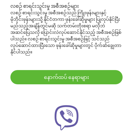
လစဉ် စာရင်းသွင်းမှု အစီအစဉ်များ
လစဉ် စာရင်းသွင်းမှု အစီအစဉ်သည် ကြိုးဖုန်းများနှင့်
မိုဘိုင်းဖုန်းများသို့ နိုင်ငံတကာ ဖုန်းခေါ်ဆိုမှုများ ပြုလုပ်နိုင်ပြီး
မည်သည့်အချိန်တွင်မဆို သက်တမ်းတိုးစရာ မလိုဘဲ
အဆင်ပြေသလို ပြောင်းလဲလုပ်ဆောင်နိုင်သည့် အစီအစဉ်ဖြစ်
ပါသည်။ လစဉ် စာရင်းသွင်းမှု အစီအစဉ်ဖြင့် သင်သည်
လုပ်ဆောင်ထားပြီးသော ဖုန်းခေါ်ဆိုမှုများတွင် ပိုက်ဆံချွေတာ
နိုင်ပါသည်။
နောက်ထပ် နေရာများ