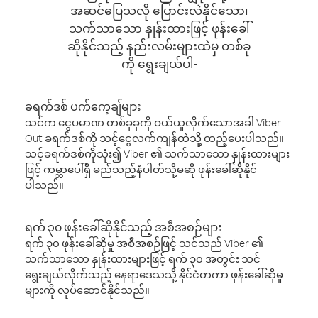
အဆင်ပြေသလို ပြောင်းလဲနိုင်သော၊
သက်သာသော နှုန်းထားဖြင့် ဖုန်းခေါ်
ဆိုနိုင်သည့် နည်းလမ်းများထဲမှ တစ်ခု
ကို ရွေးချယ်ပါ-
ခရက်ဒစ် ပက်ကေ့ချ်များ
သင်က ငွေပမာဏ တစ်ခုခုကို ဝယ်ယူလိုက်သောအခါ Viber
Out ခရက်ဒစ်ကို သင့်ငွေလက်ကျန်ထဲသို့ ထည့်ပေးပါသည်။
သင့်ခရက်ဒစ်ကိုသုံး၍ Viber ၏ သက်သာသော နှုန်းထားများ
ဖြင့် ကမ္ဘာပေါ်ရှိ မည်သည့်နံပါတ်သို့မဆို ဖုန်းခေါ်ဆိုနိုင်
ပါသည်။
ရက် ၃၀ ဖုန်းခေါ်ဆိုနိုင်သည့် အစီအစဉ်များ
ရက် ၃၀ ဖုန်းခေါ်ဆိုမှု အစီအစဉ်ဖြင့် သင်သည် Viber ၏
သက်သာသော နှုန်းထားများဖြင့် ရက် ၃၀ အတွင်း သင်
ရွေးချယ်လိုက်သည့် နေရာဒေသသို့ နိုင်ငံတကာ ဖုန်းခေါ်ဆိုမှု
များကို လုပ်ဆောင်နိုင်သည်။