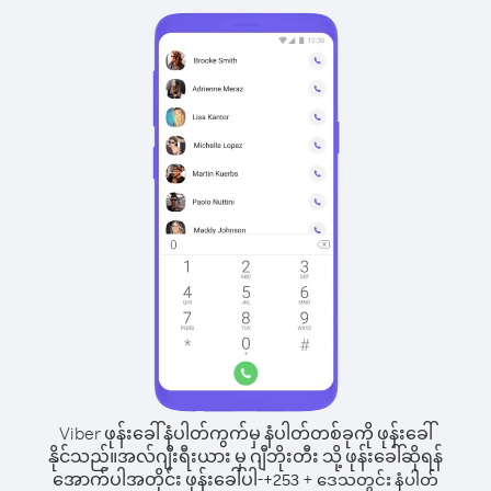
Viber ဖုန်းခေါ်နံပါတ်ကွက်မှ နံပါတ်တစ်ခုကို ဖုန်းခေါ်
နိုင်သည်။
အလ်ဂျီးရီးယား မှ ဂျီဘိုးတီး သို့ ဖုန်းခေါ်ဆိုရန်
အောက်ပါအတိုင်း ဖုန်းခေါ်ပါ-
+
+
253
ဒေသတွင်း နံပါတ်