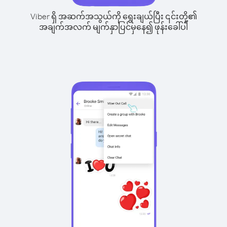
Viber ရှိ အဆက်အသွယ်ကို ရွေးချယ်ပြီး ၎င်းတို့၏
အချက်အလက် မျက်နှာပြင်မှနေ၍ ဖုန်းခေါ်ပါ