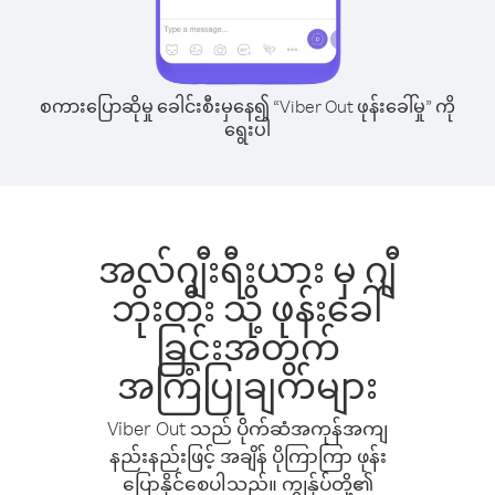
စကားပြောဆိုမှု ခေါင်းစီးမှနေ၍ “Viber Out ဖုန်းခေါ်မှု” ကို
ရွေးပါ
အလ်ဂျီးရီးယား မှ ဂျီ
ဘိုးတီး သို့ ဖုန်းခေါ်
ခြင်းအတွက်
အကြံပြုချက်များ
Viber Out သည် ပိုက်ဆံအကုန်အကျ
နည်းနည်းဖြင့် အချိန် ပိုကြာကြာ ဖုန်း
ပြောနိုင်စေပါသည်။ ကျွန်ုပ်တို့၏