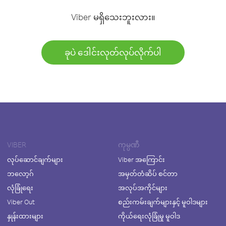
Viber မရှိသေးဘူးလား။
ခုပဲ ဒေါင်းလုတ်လုပ်လိုက်ပါ
VIBER
ကုမ္ပဏီ
လုပ်ဆောင်ချက်များ
Viber အကြောင်း
ဘလော့ဂ်
အမှတ်တံဆိပ် စင်တာ
လုံခြုံရေး
အလုပ်အကိုင်များ
Viber Out
စည်းကမ်းချက်များနှင့် မူဝါဒများ
နှုန်းထားများ
ကိုယ်ရေးလုံခြုံမှု မူဝါဒ