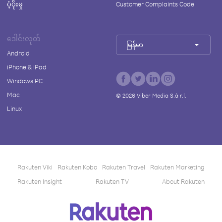
ပံ့ပိုးမှု
Customer Complaints Code
ဒေါင်းလုတ်
မြန်မာ
Android
iPhone & iPad
Windows PC
Mac
©
2026
Viber Media S.à r.l.
Linux
Rakuten Viki
Rakuten Kobo
Rakuten Travel
Rakuten Marketing
Rakuten Insight
Rakuten TV
About Rakuten