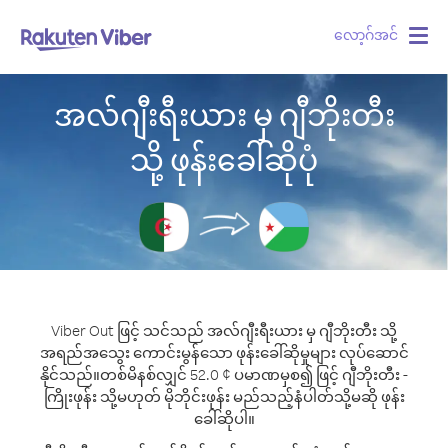
လော့ဂ်အင်
Togg
navig
အလ်ဂျီးရီးယား မှ ဂျီဘိုးတီး
သို့ ဖုန်းခေါ်ဆိုပုံ
Viber Out ဖြင့် သင်သည် အလ်ဂျီးရီးယား မှ ဂျီဘိုးတီး သို့
အရည်အသွေး ကောင်းမွန်သော ဖုန်းခေါ်ဆိုမှုများ လုပ်ဆောင်
နိုင်သည်။
တစ်မိနစ်လျှင် 52.0 ¢ ပမာဏမှစ၍ ဖြင့် ဂျီဘိုးတီး -
ကြိုးဖုန်း သို့မဟုတ် မိုဘိုင်းဖုန်း မည်သည့်နံပါတ်သို့မဆို ဖုန်း
ခေါ်ဆိုပါ။