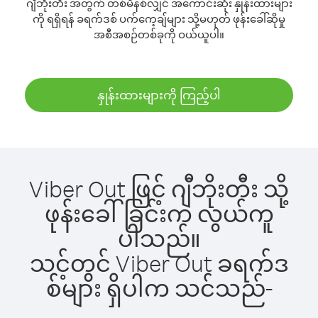
ဂျီဘိုးတီး အတွက် တစ်မိနစ်လျှင် အကောင်းဆုံး နှုန်းထားများ
ကို ရရှိရန် ခရက်ဒစ် ပက်ကေ့ချ်များ သို့မဟုတ် ဖုန်းခေါ်ဆိုမှု
အစီအစဉ်တစ်ခုကို ဝယ်ယူပါ။
နှုန်းထားများကို ကြည့်ပါ
Viber Out ဖြင့် ဂျီဘိုးတီး သို့
ဖုန်းခေါ်ခြင်းက လွယ်ကူ
ပါသည်။
သင့်တွင် Viber Out ခရက်ဒ
စ်များ ရှိပါက သင်သည်-