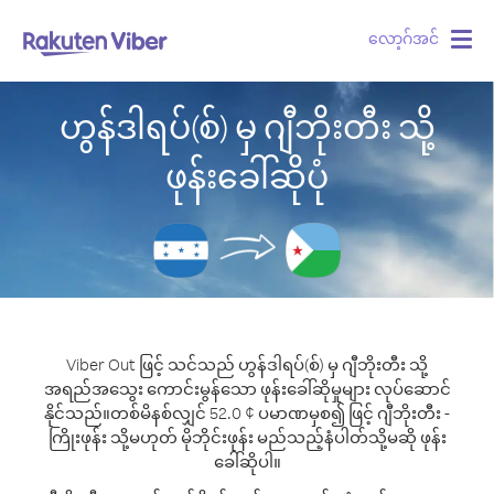
လော့ဂ်အင်
Togg
navig
ဟွန်ဒါရပ်(စ်) မှ ဂျီဘိုးတီး သို့
ဖုန်းခေါ်ဆိုပုံ
Viber Out ဖြင့် သင်သည် ဟွန်ဒါရပ်(စ်) မှ ဂျီဘိုးတီး သို့
အရည်အသွေး ကောင်းမွန်သော ဖုန်းခေါ်ဆိုမှုများ လုပ်ဆောင်
နိုင်သည်။
တစ်မိနစ်လျှင် 52.0 ¢ ပမာဏမှစ၍ ဖြင့် ဂျီဘိုးတီး -
ကြိုးဖုန်း သို့မဟုတ် မိုဘိုင်းဖုန်း မည်သည့်နံပါတ်သို့မဆို ဖုန်း
ခေါ်ဆိုပါ။