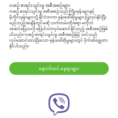
လစဉ် စာရင်းသွင်းမှု အစီအစဉ်များ
လစဉ် စာရင်းသွင်းမှု အစီအစဉ်သည် ကြိုးဖုန်းများနှင့်
မိုဘိုင်းဖုန်းများသို့ နိုင်ငံတကာ ဖုန်းခေါ်ဆိုမှုများ ပြုလုပ်နိုင်ပြီး
မည်သည့်အချိန်တွင်မဆို သက်တမ်းတိုးစရာ မလိုဘဲ
အဆင်ပြေသလို ပြောင်းလဲလုပ်ဆောင်နိုင်သည့် အစီအစဉ်ဖြစ်
ပါသည်။ လစဉ် စာရင်းသွင်းမှု အစီအစဉ်ဖြင့် သင်သည်
လုပ်ဆောင်ထားပြီးသော ဖုန်းခေါ်ဆိုမှုများတွင် ပိုက်ဆံချွေတာ
နိုင်ပါသည်။
နောက်ထပ် နေရာများ