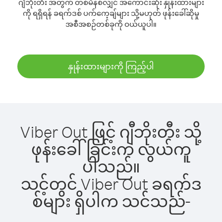
ဂျီဘိုးတီး အတွက် တစ်မိနစ်လျှင် အကောင်းဆုံး နှုန်းထားများ
ကို ရရှိရန် ခရက်ဒစ် ပက်ကေ့ချ်များ သို့မဟုတ် ဖုန်းခေါ်ဆိုမှု
အစီအစဉ်တစ်ခုကို ဝယ်ယူပါ။
နှုန်းထားများကို ကြည့်ပါ
Viber Out ဖြင့် ဂျီဘိုးတီး သို့
ဖုန်းခေါ်ခြင်းက လွယ်ကူ
ပါသည်။
သင့်တွင် Viber Out ခရက်ဒ
စ်များ ရှိပါက သင်သည်-