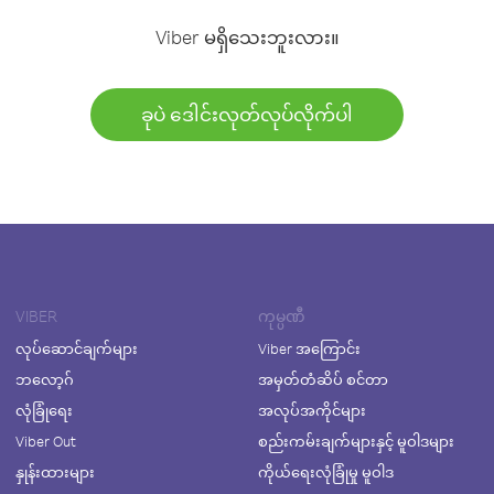
Viber မရှိသေးဘူးလား။
ခုပဲ ဒေါင်းလုတ်လုပ်လိုက်ပါ
VIBER
ကုမ္ပဏီ
လုပ်ဆောင်ချက်များ
Viber အကြောင်း
ဘလော့ဂ်
အမှတ်တံဆိပ် စင်တာ
လုံခြုံရေး
အလုပ်အကိုင်များ
Viber Out
စည်းကမ်းချက်များနှင့် မူဝါဒများ
နှုန်းထားများ
ကိုယ်ရေးလုံခြုံမှု မူဝါဒ