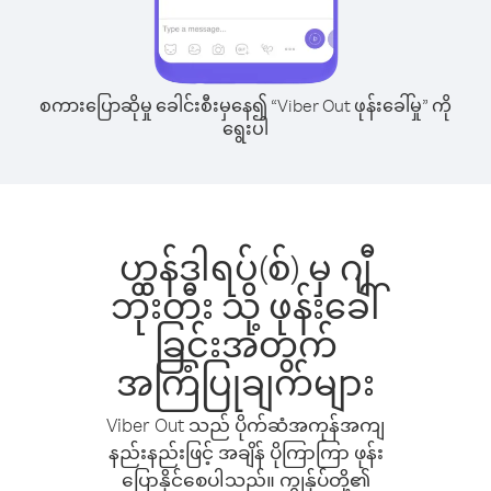
စကားပြောဆိုမှု ခေါင်းစီးမှနေ၍ “Viber Out ဖုန်းခေါ်မှု” ကို
ရွေးပါ
ဟွန်ဒါရပ်(စ်) မှ ဂျီ
ဘိုးတီး သို့ ဖုန်းခေါ်
ခြင်းအတွက်
အကြံပြုချက်များ
Viber Out သည် ပိုက်ဆံအကုန်အကျ
နည်းနည်းဖြင့် အချိန် ပိုကြာကြာ ဖုန်း
ပြောနိုင်စေပါသည်။ ကျွန်ုပ်တို့၏