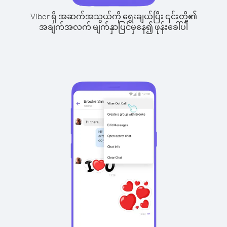
Viber ရှိ အဆက်အသွယ်ကို ရွေးချယ်ပြီး ၎င်းတို့၏
အချက်အလက် မျက်နှာပြင်မှနေ၍ ဖုန်းခေါ်ပါ