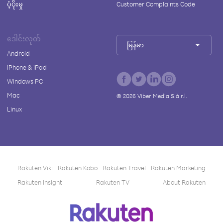
ပံ့ပိုးမှု
Customer Complaints Code
ဒေါင်းလုတ်
မြန်မာ
Android
iPhone & iPad
Windows PC
Mac
©
2026
Viber Media S.à r.l.
Linux
Rakuten Viki
Rakuten Kobo
Rakuten Travel
Rakuten Marketing
Rakuten Insight
Rakuten TV
About Rakuten