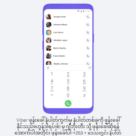
Viber ဖုန်းခေါ်နံပါတ်ကွက်မှ နံပါတ်တစ်ခုကို ဖုန်းခေါ်
နိုင်သည်။
ဟွန်ဒါရပ်(စ်) မှ ဂျီဘိုးတီး သို့ ဖုန်းခေါ်ဆိုရန်
အောက်ပါအတိုင်း ဖုန်းခေါ်ပါ-
+
+
253
ဒေသတွင်း နံပါတ်