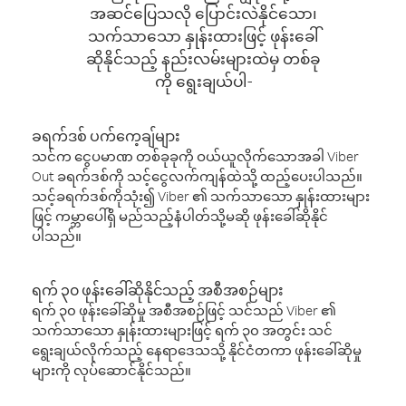
အဆင်ပြေသလို ပြောင်းလဲနိုင်သော၊
သက်သာသော နှုန်းထားဖြင့် ဖုန်းခေါ်
ဆိုနိုင်သည့် နည်းလမ်းများထဲမှ တစ်ခု
ကို ရွေးချယ်ပါ-
ခရက်ဒစ် ပက်ကေ့ချ်များ
သင်က ငွေပမာဏ တစ်ခုခုကို ဝယ်ယူလိုက်သောအခါ Viber
Out ခရက်ဒစ်ကို သင့်ငွေလက်ကျန်ထဲသို့ ထည့်ပေးပါသည်။
သင့်ခရက်ဒစ်ကိုသုံး၍ Viber ၏ သက်သာသော နှုန်းထားများ
ဖြင့် ကမ္ဘာပေါ်ရှိ မည်သည့်နံပါတ်သို့မဆို ဖုန်းခေါ်ဆိုနိုင်
ပါသည်။
ရက် ၃၀ ဖုန်းခေါ်ဆိုနိုင်သည့် အစီအစဉ်များ
ရက် ၃၀ ဖုန်းခေါ်ဆိုမှု အစီအစဉ်ဖြင့် သင်သည် Viber ၏
သက်သာသော နှုန်းထားများဖြင့် ရက် ၃၀ အတွင်း သင်
ရွေးချယ်လိုက်သည့် နေရာဒေသသို့ နိုင်ငံတကာ ဖုန်းခေါ်ဆိုမှု
များကို လုပ်ဆောင်နိုင်သည်။