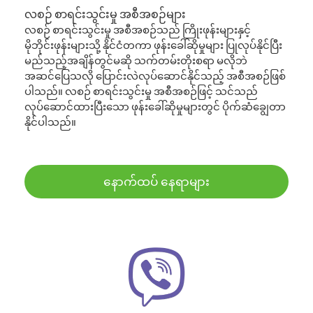
လစဉ် စာရင်းသွင်းမှု အစီအစဉ်များ
လစဉ် စာရင်းသွင်းမှု အစီအစဉ်သည် ကြိုးဖုန်းများနှင့်
မိုဘိုင်းဖုန်းများသို့ နိုင်ငံတကာ ဖုန်းခေါ်ဆိုမှုများ ပြုလုပ်နိုင်ပြီး
မည်သည့်အချိန်တွင်မဆို သက်တမ်းတိုးစရာ မလိုဘဲ
အဆင်ပြေသလို ပြောင်းလဲလုပ်ဆောင်နိုင်သည့် အစီအစဉ်ဖြစ်
ပါသည်။ လစဉ် စာရင်းသွင်းမှု အစီအစဉ်ဖြင့် သင်သည်
လုပ်ဆောင်ထားပြီးသော ဖုန်းခေါ်ဆိုမှုများတွင် ပိုက်ဆံချွေတာ
နိုင်ပါသည်။
နောက်ထပ် နေရာများ