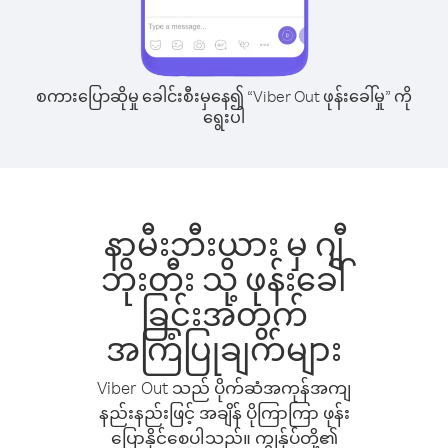
စကားပြောဆိုမှု ခေါင်းစီးမှနေ၍ “Viber Out ဖုန်းခေါ်မှု” ကို
ရွေးပါ
နာမီးဘီးယား မှ ဂျီ
ဘိုးတီး သို့ ဖုန်းခေါ်
ခြင်းအတွက်
အကြံပြုချက်များ
Viber Out သည် ပိုက်ဆံအကုန်အကျ
နည်းနည်းဖြင့် အချိန် ပိုကြာကြာ ဖုန်း
ပြောနိုင်စေပါသည်။ ကျွန်ုပ်တို့၏