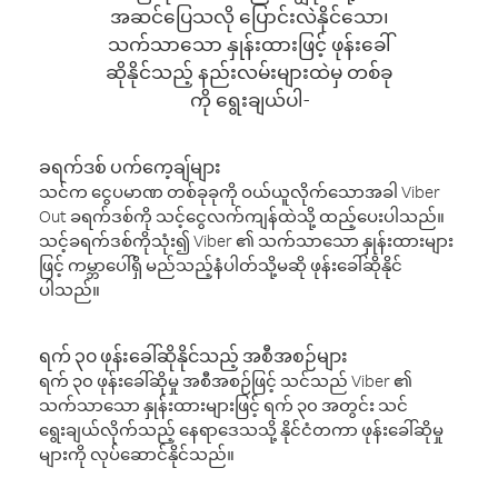
အဆင်ပြေသလို ပြောင်းလဲနိုင်သော၊
သက်သာသော နှုန်းထားဖြင့် ဖုန်းခေါ်
ဆိုနိုင်သည့် နည်းလမ်းများထဲမှ တစ်ခု
ကို ရွေးချယ်ပါ-
ခရက်ဒစ် ပက်ကေ့ချ်များ
သင်က ငွေပမာဏ တစ်ခုခုကို ဝယ်ယူလိုက်သောအခါ Viber
Out ခရက်ဒစ်ကို သင့်ငွေလက်ကျန်ထဲသို့ ထည့်ပေးပါသည်။
သင့်ခရက်ဒစ်ကိုသုံး၍ Viber ၏ သက်သာသော နှုန်းထားများ
ဖြင့် ကမ္ဘာပေါ်ရှိ မည်သည့်နံပါတ်သို့မဆို ဖုန်းခေါ်ဆိုနိုင်
ပါသည်။
ရက် ၃၀ ဖုန်းခေါ်ဆိုနိုင်သည့် အစီအစဉ်များ
ရက် ၃၀ ဖုန်းခေါ်ဆိုမှု အစီအစဉ်ဖြင့် သင်သည် Viber ၏
သက်သာသော နှုန်းထားများဖြင့် ရက် ၃၀ အတွင်း သင်
ရွေးချယ်လိုက်သည့် နေရာဒေသသို့ နိုင်ငံတကာ ဖုန်းခေါ်ဆိုမှု
များကို လုပ်ဆောင်နိုင်သည်။