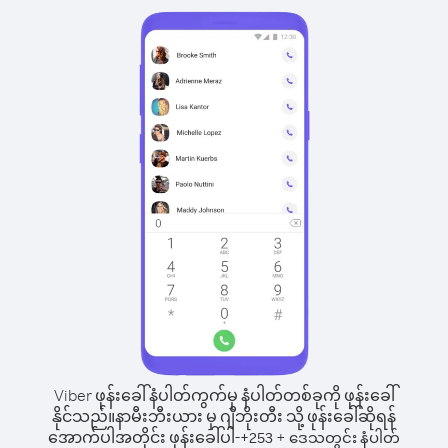
Viber ဖုန်းခေါ်နံပါတ်ကွက်မှ နံပါတ်တစ်ခုကို ဖုန်းခေါ်
နိုင်သည်။
နာမီးဘီးယား မှ ဂျီဘိုးတီး သို့ ဖုန်းခေါ်ဆိုရန်
အောက်ပါအတိုင်း ဖုန်းခေါ်ပါ-
+
+
253
ဒေသတွင်း နံပါတ်