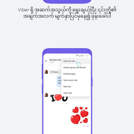
Viber ရှိ အဆက်အသွယ်ကို ရွေးချယ်ပြီး ၎င်းတို့၏
အချက်အလက် မျက်နှာပြင်မှနေ၍ ဖုန်းခေါ်ပါ