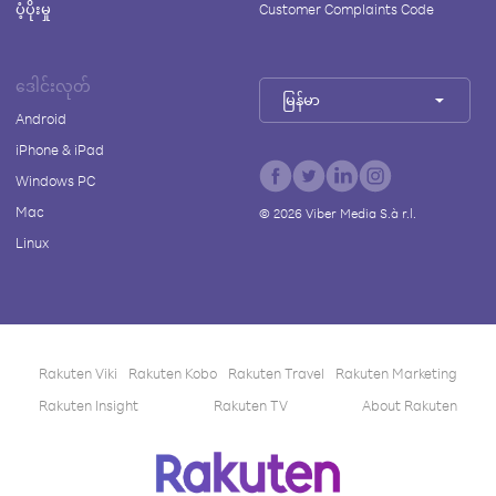
ပံ့ပိုးမှု
Customer Complaints Code
ဒေါင်းလုတ်
မြန်မာ
Android
iPhone & iPad
Windows PC
Mac
©
2026
Viber Media S.à r.l.
Linux
Rakuten Viki
Rakuten Kobo
Rakuten Travel
Rakuten Marketing
Rakuten Insight
Rakuten TV
About Rakuten