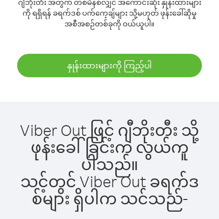
ဂျီဘိုးတီး အတွက် တစ်မိနစ်လျှင် အကောင်းဆုံး နှုန်းထားများ
ကို ရရှိရန် ခရက်ဒစ် ပက်ကေ့ချ်များ သို့မဟုတ် ဖုန်းခေါ်ဆိုမှု
အစီအစဉ်တစ်ခုကို ဝယ်ယူပါ။
နှုန်းထားများကို ကြည့်ပါ
Viber Out ဖြင့် ဂျီဘိုးတီး သို့
ဖုန်းခေါ်ခြင်းက လွယ်ကူ
ပါသည်။
သင့်တွင် Viber Out ခရက်ဒ
စ်များ ရှိပါက သင်သည်-