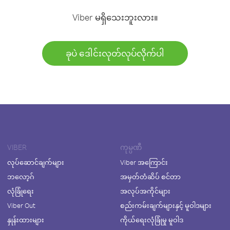
Viber မရှိသေးဘူးလား။
ခုပဲ ဒေါင်းလုတ်လုပ်လိုက်ပါ
VIBER
ကုမ္ပဏီ
လုပ်ဆောင်ချက်များ
Viber အကြောင်း
ဘလော့ဂ်
အမှတ်တံဆိပ် စင်တာ
လုံခြုံရေး
အလုပ်အကိုင်များ
Viber Out
စည်းကမ်းချက်များနှင့် မူဝါဒများ
နှုန်းထားများ
ကိုယ်ရေးလုံခြုံမှု မူဝါဒ