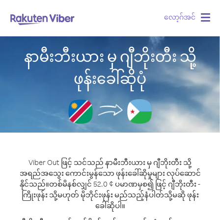
လော့ဂ်အင်
Togg
navig
နာမီးဘီးယား မှ ဂျီဘိုးတီး သို့
ဖုန်းခေါ်ဆိုပုံ
Viber Out ဖြင့် သင်သည် နာမီးဘီးယား မှ ဂျီဘိုးတီး သို့
အရည်အသွေး ကောင်းမွန်သော ဖုန်းခေါ်ဆိုမှုများ လုပ်ဆောင်
နိုင်သည်။
တစ်မိနစ်လျှင် 52.0 ¢ ပမာဏမှစ၍ ဖြင့် ဂျီဘိုးတီး -
ကြိုးဖုန်း သို့မဟုတ် မိုဘိုင်းဖုန်း မည်သည့်နံပါတ်သို့မဆို ဖုန်း
ခေါ်ဆိုပါ။