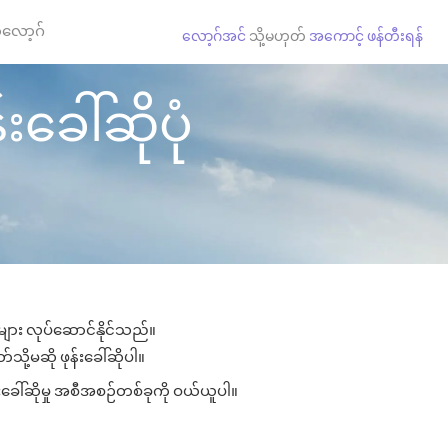
လော့ဂ်
လော့ဂ်အင်
သို့မဟုတ်
အကောင့် ဖန်တီးရန်
းခေါ်ဆိုပုံ
ုများ လုပ်ဆောင်နိုင်သည်။
်သို့မဆို ဖုန်းခေါ်ဆိုပါ။
်းခေါ်ဆိုမှု အစီအစဉ်တစ်ခုကို ဝယ်ယူပါ။