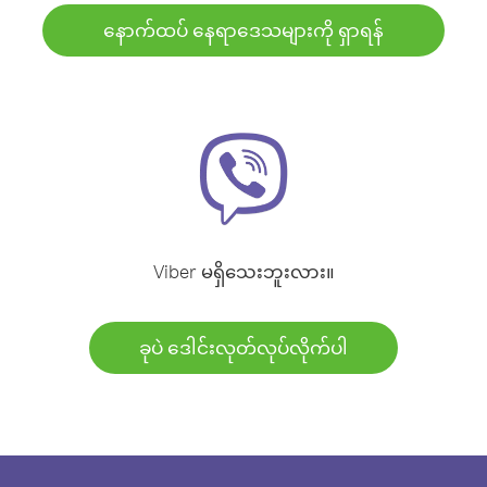
နောက်ထပ် နေရာဒေသများကို ရှာရန်
Viber မရှိသေးဘူးလား။
ခုပဲ ဒေါင်းလုတ်လုပ်လိုက်ပါ