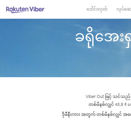
ဒေါင်းလုတ်
လုပ်ဆေ
ခရိုအေးရှာ
Viber Out ဖြင့် သင်သည် 
တစ်မိနစ်လျှင် 43.8 ¢ ပမာ
ဒိုမီနီးကား အတွက် တစ်မိနစ်လျှင် အကော