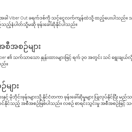
ါ Viber Out ခရက်ဒစ်ကို သင့်ငွေလက်ကျန်ထဲသို့ ထည့်ပေးပါသည်။ သင
ည့်နံပါတ်သို့မဆို ဖုန်းခေါ်ဆိုနိုင်ပါသည်။
် အစီအစဉ်များ
် Viber ၏ သက်သာသော နှုန်းထားများဖြင့် ရက် ၃၀ အတွင်း သင် ရွေးချယ်
်သည်။
ဉ်များ
့် မိုဘိုင်းဖုန်းများသို့ နိုင်ငံတကာ ဖုန်းခေါ်ဆိုမှုများ ပြုလုပ်နိုင်ပြီး
်နိုင်သည့် အစီအစဉ်ဖြစ်ပါသည်။ လစဉ် စာရင်းသွင်းမှု အစီအစဉ်ဖြင့်