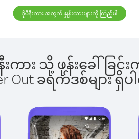
ဒိုမီနီးကား အတွက် နှုန်းထားများကို ကြည့်ပါ
ုမီနီးကား သို့ ဖုန်းခေါ်
ber Out ခရက်ဒစ်များ ရှ