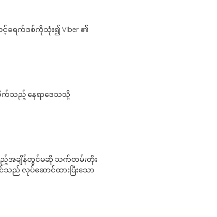
့်ခရက်ဒစ်ကိုသုံး၍ Viber ၏
လိုက်သည့် နေရာဒေသသို့
 မည်သည့်အချိန်တွင်မဆို သက်တမ်းတိုး
 သင်သည် လုပ်ဆောင်ထားပြီးသော