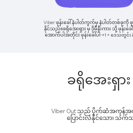
Viber ဖုန်းခေါ်နံပါတ်ကွက်မှ နံပါတ်တစ်ခုကို ဖု
နိုင်သည်။
ခရိုအေးရှား မှ ဒိုမီနီးကား သို့ ဖုန်းခေါ
အောက်ပါအတိုင်း ဖုန်းခေါ်ပါ-
+
+
1
ဒေသတွင်း န
ခရိုအေးရှား 
Viber Out သည် ပိုက်ဆံအကုန်အကျ 
ပြောင်းလဲနိုင်သော၊ သက်သာသ