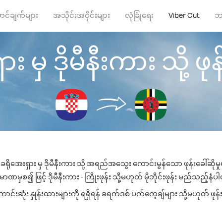
ာင်ချက်များ
အသိုင်းအဝိုင်းများ
လုံခြုံရေး
Viber Out
ဘ
း မှ ဒိုမီနီးကား သို့ ဖုန်
ခရိုအေးရှား မှ ဒိုမီနီးကား သို့ အရည်အသွေး ကောင်းမွန်သော ဖုန်းခေါ်ဆိုမှ
ဏမှစ၍ ဖြင့် ဒိုမီနီးကား - ကြိုးဖုန်း သို့မဟုတ် မိုဘိုင်းဖုန်း မည်သည့်နံပါတ
င်းဆုံး နှုန်းထားများကို ရရှိရန် ခရက်ဒစ် ပက်ကေ့ချ်များ သို့မဟုတ် ဖုန