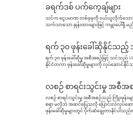
ခရက်ဒစ် ပက်ကေ့ချ်များ
သင်က ငွေပမာဏ တစ်ခုခုကို ဝယ်ယူလိုက်သောအခ
သက်သာသော နှုန်းထားများဖြင့် ကမ္ဘာပေါ်ရှိ မည်သ
ရက် ၃၀ ဖုန်းခေါ်ဆိုနိုင်သည့
ရက် ၃၀ ဖုန်းခေါ်ဆိုမှု အစီအစဉ်ဖြင့် သင်သည
နိုင်ငံတကာ ဖုန်းခေါ်ဆိုမှုများကို လုပ်ဆောင်နိုင
လစဉ် စာရင်းသွင်းမှု အစီအစ
လစဉ် စာရင်းသွင်းမှု အစီအစဉ်သည် ကြိုးဖုန်းများနှင
စရာ မလိုဘဲ အဆင်ပြေသလို ပြောင်းလဲလုပ်ဆောင
ဖုန်းခေါ်ဆိုမှုများတွင် ပိုက်ဆံချွေတာနိုင်ပါသည်။