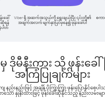
န်းခေါ်
Viber ရှိ အဆက်အသွယ်ကို ရွေးချယ်ပြီး ၎င်းတို့၏
စကားပ
်ဆိုရန်
အချက်အလက် မျက်နှာပြင်မှနေ၍ ဖုန်းခေါ်ပါ
ံပါတ်
မှ ဒိုမီနီးကား သို့ ဖုန်းခ
အကြံပြုချက်များ
နည်းနည်းဖြင့် အချိန် ပိုကြာကြာ ဖုန်းပြောနိုင်စေပ
ော နှုန်းထားဖြင့် ဖုန်းခေါ်ဆိုနိုင်သည့် နည်းလမ်းမျာ