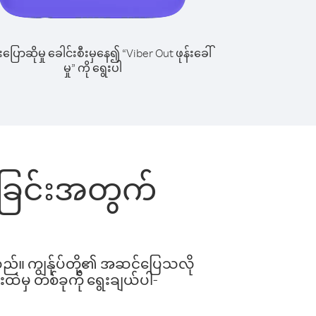
ြောဆိုမှု ခေါင်းစီးမှနေ၍ “Viber Out ဖုန်းခေါ်
မှု” ကို ရွေးပါ
ေါ်ခြင်းအတွက်
ါသည်။ ကျွန်ုပ်တို့၏ အဆင်ပြေသလို
းထဲမှ တစ်ခုကို ရွေးချယ်ပါ-