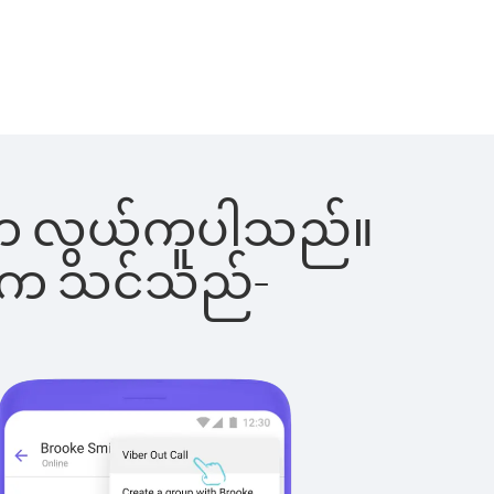
ခြင်းက လွယ်ကူပါသည်။
ိပါက သင်သည်-