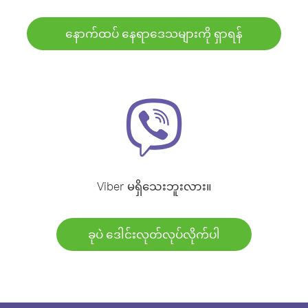
နောက်ထပ် နေရာဒေသများကို ရှာရန်
Viber မရှိသေးဘူးလား။
ခုပဲ ဒေါင်းလုတ်လုပ်လိုက်ပါ