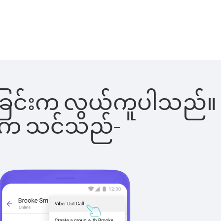
်းခေါ်ခြင်းက လွယ်ကူပါသည်။
ိပါက သင်သည်-