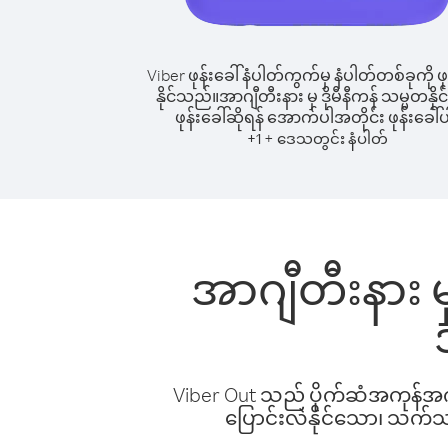
Viber ဖုန်းခေါ်နံပါတ်ကွက်မှ နံပါတ်တစ်ခုကို ဖု
နိုင်သည်။
အာဂျီတီးနား မှ ဒိုမီနီကန် သမ္မတနိုင်င
ဖုန်းခေါ်ဆိုရန် အောက်ပါအတိုင်း ဖုန်းခေါ်ပ
+
+
1
ဒေသတွင်း နံပါတ်
အာဂျီတီးနား မှ 
Viber Out သည် ပိုက်ဆံအကုန်အကျ 
ပြောင်းလဲနိုင်သော၊ သက်သာသ