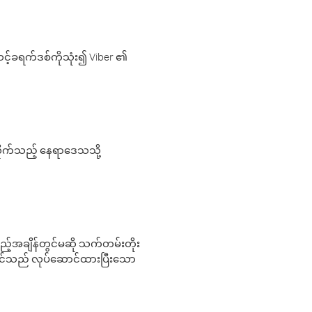
့်ခရက်ဒစ်ကိုသုံး၍ Viber ၏
လိုက်သည့် နေရာဒေသသို့
 မည်သည့်အချိန်တွင်မဆို သက်တမ်းတိုး
 သင်သည် လုပ်ဆောင်ထားပြီးသော