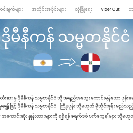
ာင်ချက်များ
အသိုင်းအဝိုင်းများ
လုံခြုံရေး
Viber Out
ဘ
ုမီနီကန် သမ္မတနိုင်ငံ သိ
ီးနား မှ ဒိုမီနီကန် သမ္မတနိုင်ငံ သို့ အရည်အသွေး ကောင်းမွန်သော ဖုန်းခေါ
ဖြင့် ဒိုမီနီကန် သမ္မတနိုင်ငံ - ကြိုးဖုန်း သို့မဟုတ် မိုဘိုင်းဖုန်း မည်သည့်
င် အကောင်းဆုံး နှုန်းထားများကို ရရှိရန် ခရက်ဒစ် ပက်ကေ့ချ်များ သို့မဟုတ