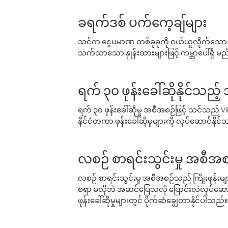
ခရက်ဒစ် ပက်ကေ့ချ်များ
သင်က ငွေပမာဏ တစ်ခုခုကို ဝယ်ယူလိုက်သောအခ
သက်သာသော နှုန်းထားများဖြင့် ကမ္ဘာပေါ်ရှိ မည်သ
ရက် ၃၀ ဖုန်းခေါ်ဆိုနိုင်သည့
ရက် ၃၀ ဖုန်းခေါ်ဆိုမှု အစီအစဉ်ဖြင့် သင်သည
နိုင်ငံတကာ ဖုန်းခေါ်ဆိုမှုများကို လုပ်ဆောင်နိုင
လစဉ် စာရင်းသွင်းမှု အစီအစ
လစဉ် စာရင်းသွင်းမှု အစီအစဉ်သည် ကြိုးဖုန်းများနှင
စရာ မလိုဘဲ အဆင်ပြေသလို ပြောင်းလဲလုပ်ဆောင
ဖုန်းခေါ်ဆိုမှုများတွင် ပိုက်ဆံချွေတာနိုင်ပါသည်။