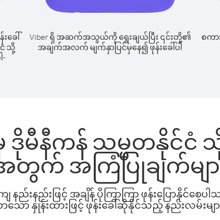
န်းခေါ်
Viber ရှိ အဆက်အသွယ်ကို ရွေးချယ်ပြီး ၎င်းတို့၏
စကားပ
ံ သို့
အချက်အလက် မျက်နှာပြင်မှနေ၍ ဖုန်းခေါ်ပါ
ါ-
ဒိုမီနီကန် သမ္မတနိုင်ငံ သို
အတွက် အကြံပြုချက်မျာ
နည်းနည်းဖြင့် အချိန် ပိုကြာကြာ ဖုန်းပြောနိုင်စေပ
ော နှုန်းထားဖြင့် ဖုန်းခေါ်ဆိုနိုင်သည့် နည်းလမ်းမျာ