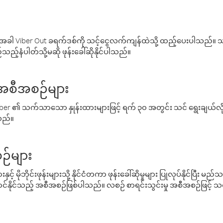
ါ Viber Out ခရက်ဒစ်ကို သင့်ငွေလက်ကျန်ထဲသို့ ထည့်ပေးပါသည်။ သင
ည့်နံပါတ်သို့မဆို ဖုန်းခေါ်ဆိုနိုင်ပါသည်။
် အစီအစဉ်များ
် Viber ၏ သက်သာသော နှုန်းထားများဖြင့် ရက် ၃၀ အတွင်း သင် ရွေးချယ်
်သည်။
ဉ်များ
့် မိုဘိုင်းဖုန်းများသို့ နိုင်ငံတကာ ဖုန်းခေါ်ဆိုမှုများ ပြုလုပ်နိုင်ပြီး
်နိုင်သည့် အစီအစဉ်ဖြစ်ပါသည်။ လစဉ် စာရင်းသွင်းမှု အစီအစဉ်ဖြင့်