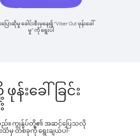
ြောဆိုမှု ခေါင်းစီးမှနေ၍ “Viber Out ဖုန်းခေါ်
မှု” ကို ရွေးပါ
့ ဖုန်းခေါ်ခြင်း
း
ါသည်။ ကျွန်ုပ်တို့၏ အဆင်ပြေသလို
းထဲမှ တစ်ခုကို ရွေးချယ်ပါ-