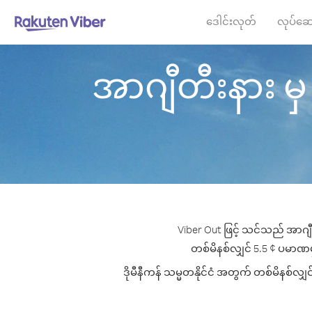
ဒေါင်းလုတ်
လုပ်ဆေ
အာဂျီတီးနား မှ ဒိ
Viber Out ဖြင့် သင်သည် အာဂျီတ
တစ်မိနစ်လျှင် 5.5 ¢ ပမာဏမှစ၍ 
ဒိုမီနီကန် သမ္မတနိုင်ငံ အတွက် တစ်မိနစ်လျှ