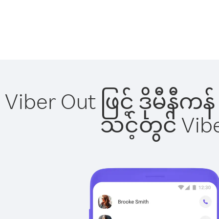
Viber Out ဖြင့် ဒိုမီနီက
သင့်တွင် Vi