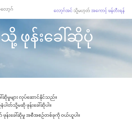
လော့ဂ်
လော့ဂ်အင်
သို့မဟုတ်
အကောင့် ဖန်တီးရန်
ု့ ဖုန်းခေါ်ဆိုပုံ
်ဆိုမှုများ လုပ်ဆောင်နိုင်သည်။
နံပါတ်သို့မဆို ဖုန်းခေါ်ဆိုပါ။
် ဖုန်းခေါ်ဆိုမှု အစီအစဉ်တစ်ခုကို ဝယ်ယူပါ။