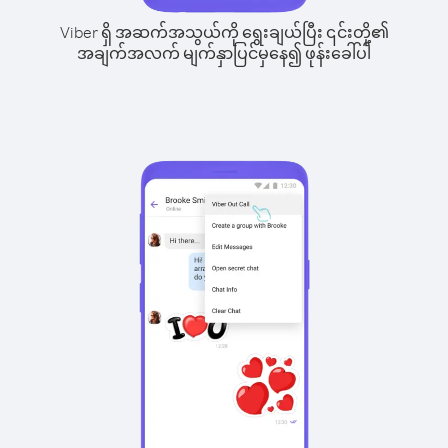
Viber ရှိ အဆက်အသွယ်ကို ရွေးချယ်ပြီး ၎င်းတို့၏
အချက်အလက် မျက်နှာပြင်မှနေ၍ ဖုန်းခေါ်ပါ