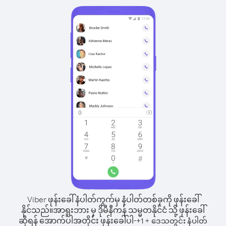
Viber ဖုန်းခေါ်နံပါတ်ကွက်မှ နံပါတ်တစ်ခုကို ဖုန်းခေါ်
နိုင်သည်။
အာရူးဘား မှ ဒိုမီနီကန် သမ္မတနိုင်ငံ သို့ ဖုန်းခေါ်
ဆိုရန် အောက်ပါအတိုင်း ဖုန်းခေါ်ပါ-
+
+
1
ဒေသတွင်း နံပါတ်