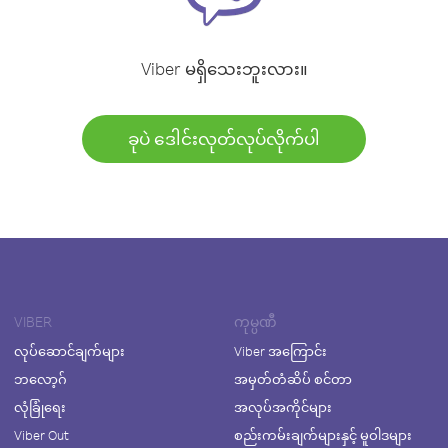
Viber မရှိသေးဘူးလား။
ခုပဲ ဒေါင်းလုတ်လုပ်လိုက်ပါ
VIBER
ကုမ္ပဏီ
လုပ်ဆောင်ချက်များ
Viber အကြောင်း
ဘလော့ဂ်
အမှတ်တံဆိပ် စင်တာ
လုံခြုံရေး
အလုပ်အကိုင်များ
Viber Out
စည်းကမ်းချက်များနှင့် မူဝါဒများ