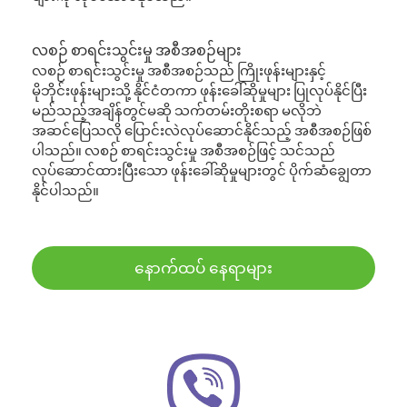
လစဉ် စာရင်းသွင်းမှု အစီအစဉ်များ
လစဉ် စာရင်းသွင်းမှု အစီအစဉ်သည် ကြိုးဖုန်းများနှင့်
မိုဘိုင်းဖုန်းများသို့ နိုင်ငံတကာ ဖုန်းခေါ်ဆိုမှုများ ပြုလုပ်နိုင်ပြီး
မည်သည့်အချိန်တွင်မဆို သက်တမ်းတိုးစရာ မလိုဘဲ
အဆင်ပြေသလို ပြောင်းလဲလုပ်ဆောင်နိုင်သည့် အစီအစဉ်ဖြစ်
ပါသည်။ လစဉ် စာရင်းသွင်းမှု အစီအစဉ်ဖြင့် သင်သည်
လုပ်ဆောင်ထားပြီးသော ဖုန်းခေါ်ဆိုမှုများတွင် ပိုက်ဆံချွေတာ
နိုင်ပါသည်။
နောက်ထပ် နေရာများ