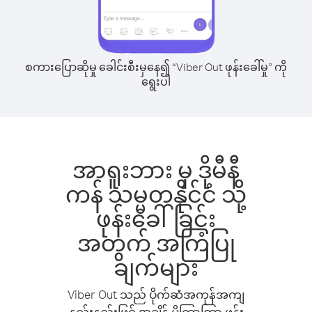
စကားပြောဆိုမှု ခေါင်းစီးမှနေ၍ “Viber Out ဖုန်းခေါ်မှု” ကို
ရွေးပါ
အာရူးဘား မှ ဒိုမီနီ
ကန် သမ္မတနိုင်ငံ သို့
ဖုန်းခေါ်ခြင်း
အတွက် အကြံပြု
ချက်များ
Viber Out သည် ပိုက်ဆံအကုန်အကျ
နည်းနည်းဖြင့် အချိန် ပိုကြာကြာ ဖုန်း