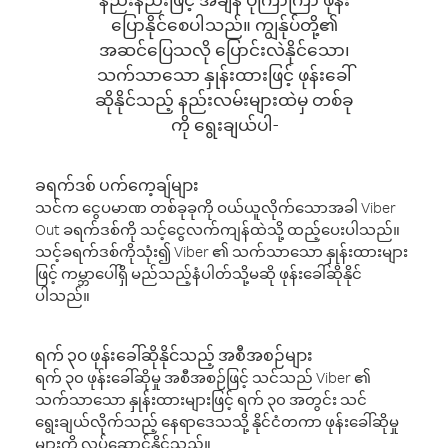
ပြောနိုင်စေပါသည်။ ကျွန်ုပ်တို့၏
အဆင်ပြေသလို ပြောင်းလဲနိုင်သော၊
သက်သာသော နှုန်းထားဖြင့် ဖုန်းခေါ်
ဆိုနိုင်သည့် နည်းလမ်းများထဲမှ တစ်ခု
ကို ရွေးချယ်ပါ-
ခရက်ဒစ် ပက်ကေ့ချ်များ
သင်က ငွေပမာဏ တစ်ခုခုကို ဝယ်ယူလိုက်သောအခါ Viber
Out ခရက်ဒစ်ကို သင့်ငွေလက်ကျန်ထဲသို့ ထည့်ပေးပါသည်။
သင့်ခရက်ဒစ်ကိုသုံး၍ Viber ၏ သက်သာသော နှုန်းထားများ
ဖြင့် ကမ္ဘာပေါ်ရှိ မည်သည့်နံပါတ်သို့မဆို ဖုန်းခေါ်ဆိုနိုင်
ပါသည်။
ရက် ၃၀ ဖုန်းခေါ်ဆိုနိုင်သည့် အစီအစဉ်များ
ရက် ၃၀ ဖုန်းခေါ်ဆိုမှု အစီအစဉ်ဖြင့် သင်သည် Viber ၏
သက်သာသော နှုန်းထားများဖြင့် ရက် ၃၀ အတွင်း သင်
ရွေးချယ်လိုက်သည့် နေရာဒေသသို့ နိုင်ငံတကာ ဖုန်းခေါ်ဆိုမှု
များကို လုပ်ဆောင်နိုင်သည်။