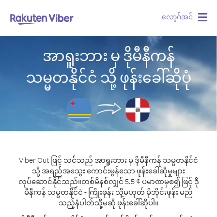
လော့ဂ်အင်
Togg
navig
အာရူးဘား မှ ဒိုမီနီကန်
သမ္မတနိုင်ငံ သို့ ဖုန်းခေါ်ဆိုပုံ
Viber Out ဖြင့် သင်သည် အာရူးဘား မှ ဒိုမီနီကန် သမ္မတနိုင်ငံ
သို့ အရည်အသွေး ကောင်းမွန်သော ဖုန်းခေါ်ဆိုမှုများ
လုပ်ဆောင်နိုင်သည်။
တစ်မိနစ်လျှင် 5.5 ¢ ပမာဏမှစ၍ ဖြင့် ဒို
မီနီကန် သမ္မတနိုင်ငံ - ကြိုးဖုန်း သို့မဟုတ် မိုဘိုင်းဖုန်း မည်
သည့်နံပါတ်သို့မဆို ဖုန်းခေါ်ဆိုပါ။