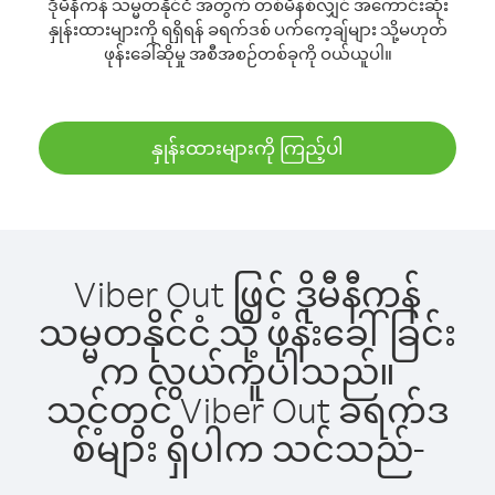
ဒိုမီနီကန် သမ္မတနိုင်ငံ အတွက် တစ်မိနစ်လျှင် အကောင်းဆုံး
နှုန်းထားများကို ရရှိရန် ခရက်ဒစ် ပက်ကေ့ချ်များ သို့မဟုတ်
ဖုန်းခေါ်ဆိုမှု အစီအစဉ်တစ်ခုကို ဝယ်ယူပါ။
နှုန်းထားများကို ကြည့်ပါ
Viber Out ဖြင့် ဒိုမီနီကန်
သမ္မတနိုင်ငံ သို့ ဖုန်းခေါ်ခြင်း
က လွယ်ကူပါသည်။
သင့်တွင် Viber Out ခရက်ဒ
စ်များ ရှိပါက သင်သည်-