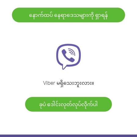
နောက်ထပ် နေရာဒေသများကို ရှာရန်
Viber မရှိသေးဘူးလား။
ခုပဲ ဒေါင်းလုတ်လုပ်လိုက်ပါ