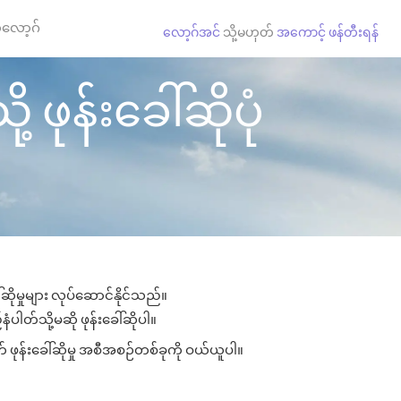
လော့ဂ်
လော့ဂ်အင်
သို့မဟုတ်
အကောင့် ဖန်တီးရန်
့ ဖုန်းခေါ်ဆိုပုံ
ဆိုမှုများ လုပ်ဆောင်နိုင်သည်။
နံပါတ်သို့မဆို ဖုန်းခေါ်ဆိုပါ။
် ဖုန်းခေါ်ဆိုမှု အစီအစဉ်တစ်ခုကို ဝယ်ယူပါ။