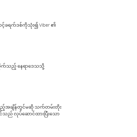
့်ခရက်ဒစ်ကိုသုံး၍ Viber ၏
လိုက်သည့် နေရာဒေသသို့
 မည်သည့်အချိန်တွင်မဆို သက်တမ်းတိုး
 သင်သည် လုပ်ဆောင်ထားပြီးသော