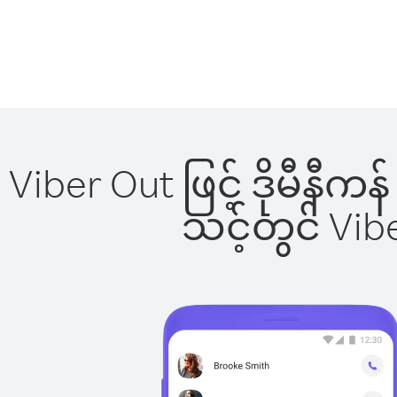
Viber Out ဖြင့် ဒိုမီနီက
သင့်တွင် Vi