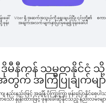
န်းခေါ်
Viber ရှိ အဆက်အသွယ်ကို ရွေးချယ်ပြီး ၎င်းတို့၏
စကားပ
့ ဖုန်း
အချက်အလက် မျက်နှာပြင်မှနေ၍ ဖုန်းခေါ်ပါ
ိုမီနီကန် သမ္မတနိုင်ငံ သို့
အတွက် အကြံပြုချက်မျာ
နည်းနည်းဖြင့် အချိန် ပိုကြာကြာ ဖုန်းပြောနိုင်စေပ
ော နှုန်းထားဖြင့် ဖုန်းခေါ်ဆိုနိုင်သည့် နည်းလမ်းမျာ