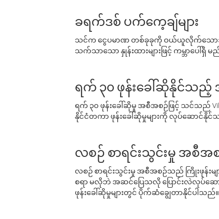
ခရက်ဒစ် ပက်ကေ့ချ်များ
သင်က ငွေပမာဏ တစ်ခုခုကို ဝယ်ယူလိုက်သောအခ
သက်သာသော နှုန်းထားများဖြင့် ကမ္ဘာပေါ်ရှိ မည်သ
ရက် ၃၀ ဖုန်းခေါ်ဆိုနိုင်သည့
ရက် ၃၀ ဖုန်းခေါ်ဆိုမှု အစီအစဉ်ဖြင့် သင်သည
နိုင်ငံတကာ ဖုန်းခေါ်ဆိုမှုများကို လုပ်ဆောင်နိုင
လစဉ် စာရင်းသွင်းမှု အစီအစ
လစဉ် စာရင်းသွင်းမှု အစီအစဉ်သည် ကြိုးဖုန်းများနှင
စရာ မလိုဘဲ အဆင်ပြေသလို ပြောင်းလဲလုပ်ဆောင
ဖုန်းခေါ်ဆိုမှုများတွင် ပိုက်ဆံချွေတာနိုင်ပါသည်။