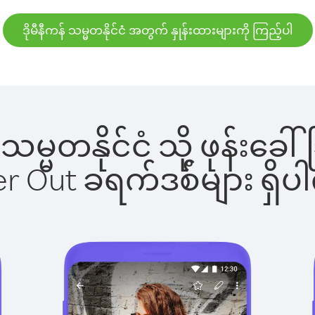
ဒိုမီနီကန် သမ္မတနိုင်ငံ အတွက် နှုန်းထားများကို ကြည့်ပါ
န် သမ္မတနိုင်ငံ သို့ ဖုန
ber Out ခရက်ဒစ်များ ရှ