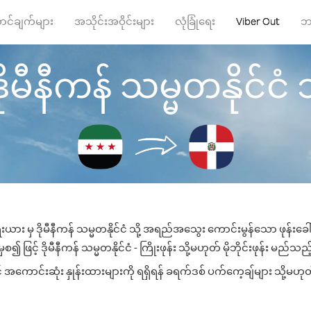
ာင်ချက်များ
အသိုင်းအဝိုင်းများ
လုံခြုံရေး
Viber Out
ဘ
မီနီကန် သမ္မတနိုင်ငံ သို
းယား မှ ဒိုမီနီကန် သမ္မတနိုင်ငံ သို့ အရည်အသွေး ကောင်းမွန်သော ဖုန်းခေါ်
ဖြင့် ဒိုမီနီကန် သမ္မတနိုင်ငံ - ကြိုးဖုန်း သို့မဟုတ် မိုဘိုင်းဖုန်း မည်သည့်
င် အကောင်းဆုံး နှုန်းထားများကို ရရှိရန် ခရက်ဒစ် ပက်ကေ့ချ်များ သို့မဟုတ