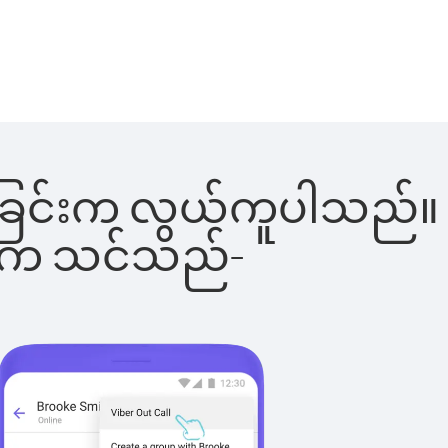
်းခေါ်ခြင်းက လွယ်ကူပါသည်။
ိပါက သင်သည်-