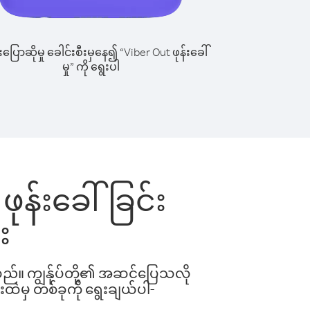
ြောဆိုမှု ခေါင်းစီးမှနေ၍ “Viber Out ဖုန်းခေါ်
မှု” ကို ရွေးပါ
 ဖုန်းခေါ်ခြင်း
း
ါသည်။ ကျွန်ုပ်တို့၏ အဆင်ပြေသလို
းထဲမှ တစ်ခုကို ရွေးချယ်ပါ-