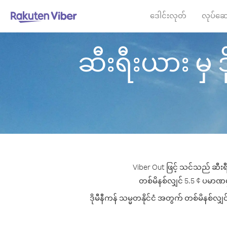
ဒေါင်းလုတ်
လုပ်ဆေ
ဆီးရီးယား မှ ဒို
Viber Out ဖြင့် သင်သည် ဆီးရီ
တစ်မိနစ်လျှင် 5.5 ¢ ပမာဏမှစ၍ 
ဒိုမီနီကန် သမ္မတနိုင်ငံ အတွက် တစ်မိနစ်လျှ