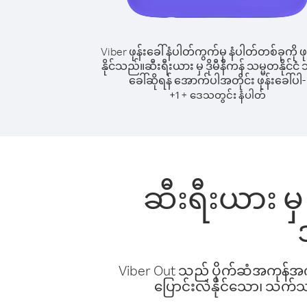
Viber ဖုန်းခေါ်နံပါတ်ကွက်မှ နံပါတ်တစ်ခုကို ဖု
နိုင်သည်။
ဆီးရီးယား မှ ဒိုမီနီကန် သမ္မတနိုင်ငံ သို
ခေါ်ဆိုရန် အောက်ပါအတိုင်း ဖုန်းခေါ်ပါ-
+
+
1
ဒေသတွင်း နံပါတ်
ဆီးရီးယား မှ ဒ
Viber Out သည် ပိုက်ဆံအကုန်အကျ 
ပြောင်းလဲနိုင်သော၊ သက်သာသ