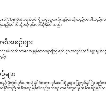
ါ Viber Out ခရက်ဒစ်ကို သင့်ငွေလက်ကျန်ထဲသို့ ထည့်ပေးပါသည်။ သင
ည့်နံပါတ်သို့မဆို ဖုန်းခေါ်ဆိုနိုင်ပါသည်။
် အစီအစဉ်များ
် Viber ၏ သက်သာသော နှုန်းထားများဖြင့် ရက် ၃၀ အတွင်း သင် ရွေးချယ်
်သည်။
ဉ်များ
့် မိုဘိုင်းဖုန်းများသို့ နိုင်ငံတကာ ဖုန်းခေါ်ဆိုမှုများ ပြုလုပ်နိုင်ပြီး
်နိုင်သည့် အစီအစဉ်ဖြစ်ပါသည်။ လစဉ် စာရင်းသွင်းမှု အစီအစဉ်ဖြင့်