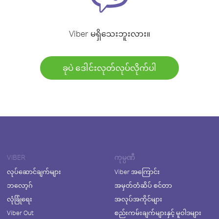
Viber မရှိသေးဘူးလား။
ခုပဲ ဒေါင်းလုတ်လုပ်လိုက်ပါ
VIBER
ကုမ္ပဏီ
လုပ်ဆောင်ချက်များ
Viber အကြောင်း
ဘလော့ဂ်
အမှတ်တံဆိပ် စင်တာ
လုံခြုံရေး
အလုပ်အကိုင်များ
Viber Out
စည်းကမ်းချက်များနှင့် မူဝါဒများ