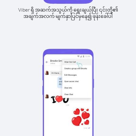
Viber ရှိ အဆက်အသွယ်ကို ရွေးချယ်ပြီး ၎င်းတို့၏
အချက်အလက် မျက်နှာပြင်မှနေ၍ ဖုန်းခေါ်ပါ