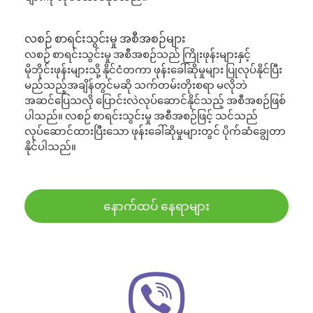
လစဉ် စာရင်းသွင်းမှု အစီအစဉ်များ
လစဉ် စာရင်းသွင်းမှု အစီအစဉ်သည် ကြိုးဖုန်းများနှင့်
မိုဘိုင်းဖုန်းများသို့ နိုင်ငံတကာ ဖုန်းခေါ်ဆိုမှုများ ပြုလုပ်နိုင်ပြီး
မည်သည့်အချိန်တွင်မဆို သက်တမ်းတိုးစရာ မလိုဘဲ
အဆင်ပြေသလို ပြောင်းလဲလုပ်ဆောင်နိုင်သည့် အစီအစဉ်ဖြစ်
ပါသည်။ လစဉ် စာရင်းသွင်းမှု အစီအစဉ်ဖြင့် သင်သည်
လုပ်ဆောင်ထားပြီးသော ဖုန်းခေါ်ဆိုမှုများတွင် ပိုက်ဆံချွေတာ
နိုင်ပါသည်။
နောက်ထပ် နေရာများ