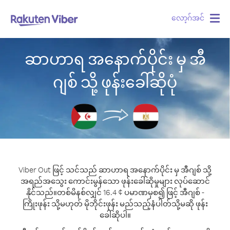
လော့ဂ်အင်
Togg
navig
ဆာဟာရ အနောက်ပိုင်း မှ အီ
ဂျစ် သို့ ဖုန်းခေါ်ဆိုပုံ
Viber Out ဖြင့် သင်သည် ဆာဟာရ အနောက်ပိုင်း မှ အီဂျစ် သို့
အရည်အသွေး ကောင်းမွန်သော ဖုန်းခေါ်ဆိုမှုများ လုပ်ဆောင်
နိုင်သည်။
တစ်မိနစ်လျှင် 16.4 ¢ ပမာဏမှစ၍ ဖြင့် အီဂျစ် -
ကြိုးဖုန်း သို့မဟုတ် မိုဘိုင်းဖုန်း မည်သည့်နံပါတ်သို့မဆို ဖုန်း
ခေါ်ဆိုပါ။