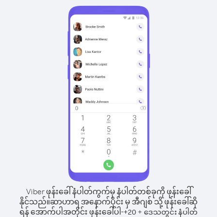
Viber ဖုန်းခေါ်နံပါတ်ကွက်မှ နံပါတ်တစ်ခုကို ဖုန်းခေါ်
နိုင်သည်။
ဆာဟာရ အနောက်ပိုင်း မှ အီဂျစ် သို့ ဖုန်းခေါ်ဆို
ရန် အောက်ပါအတိုင်း ဖုန်းခေါ်ပါ-
+
+
20
ဒေသတွင်း နံပါတ်