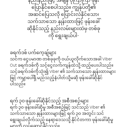
ပြောနိုင်စေပါသည်။ ကျွန်ုပ်တို့၏
အဆင်ပြေသလို ပြောင်းလဲနိုင်သော၊
သက်သာသော နှုန်းထားဖြင့် ဖုန်းခေါ်
ဆိုနိုင်သည့် နည်းလမ်းများထဲမှ တစ်ခု
ကို ရွေးချယ်ပါ-
ခရက်ဒစ် ပက်ကေ့ချ်များ
သင်က ငွေပမာဏ တစ်ခုခုကို ဝယ်ယူလိုက်သောအခါ Viber
Out ခရက်ဒစ်ကို သင့်ငွေလက်ကျန်ထဲသို့ ထည့်ပေးပါသည်။
သင့်ခရက်ဒစ်ကိုသုံး၍ Viber ၏ သက်သာသော နှုန်းထားများ
ဖြင့် ကမ္ဘာပေါ်ရှိ မည်သည့်နံပါတ်သို့မဆို ဖုန်းခေါ်ဆိုနိုင်
ပါသည်။
ရက် ၃၀ ဖုန်းခေါ်ဆိုနိုင်သည့် အစီအစဉ်များ
ရက် ၃၀ ဖုန်းခေါ်ဆိုမှု အစီအစဉ်ဖြင့် သင်သည် Viber ၏
သက်သာသော နှုန်းထားများဖြင့် ရက် ၃၀ အတွင်း သင်
ရွေးချယ်လိုက်သည့် နေရာဒေသသို့ နိုင်ငံတကာ ဖုန်းခေါ်ဆိုမှု
များကို လုပ်ဆောင်နိုင်သည်။