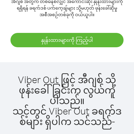
အီဂျစ် အတွက် တစ်မိနစ်လျှင် အကောင်းဆုံး နှုန်းထားများကို
ရရှိရန် ခရက်ဒစ် ပက်ကေ့ချ်များ သို့မဟုတ် ဖုန်းခေါ်ဆိုမှု
အစီအစဉ်တစ်ခုကို ဝယ်ယူပါ။
နှုန်းထားများကို ကြည့်ပါ
Viber Out ဖြင့် အီဂျစ် သို့
ဖုန်းခေါ်ခြင်းက လွယ်ကူ
ပါသည်။
သင့်တွင် Viber Out ခရက်ဒ
စ်များ ရှိပါက သင်သည်-