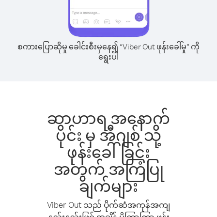
စကားပြောဆိုမှု ခေါင်းစီးမှနေ၍ “Viber Out ဖုန်းခေါ်မှု” ကို
ရွေးပါ
ဆာဟာရ အနောက်
ပိုင်း မှ အီဂျစ် သို့
ဖုန်းခေါ်ခြင်း
အတွက် အကြံပြု
ချက်များ
Viber Out သည် ပိုက်ဆံအကုန်အကျ
နည်းနည်းဖြင့် အချိန် ပိုကြာကြာ ဖုန်း