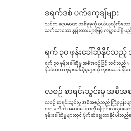
ခရက်ဒစ် ပက်ကေ့ချ်များ
သင်က ငွေပမာဏ တစ်ခုခုကို ဝယ်ယူလိုက်သောအခ
သက်သာသော နှုန်းထားများဖြင့် ကမ္ဘာပေါ်ရှိ မည်သ
ရက် ၃၀ ဖုန်းခေါ်ဆိုနိုင်သည့
ရက် ၃၀ ဖုန်းခေါ်ဆိုမှု အစီအစဉ်ဖြင့် သင်သည
နိုင်ငံတကာ ဖုန်းခေါ်ဆိုမှုများကို လုပ်ဆောင်နိုင
လစဉ် စာရင်းသွင်းမှု အစီအစ
လစဉ် စာရင်းသွင်းမှု အစီအစဉ်သည် ကြိုးဖုန်းများနှင
စရာ မလိုဘဲ အဆင်ပြေသလို ပြောင်းလဲလုပ်ဆောင
ဖုန်းခေါ်ဆိုမှုများတွင် ပိုက်ဆံချွေတာနိုင်ပါသည်။