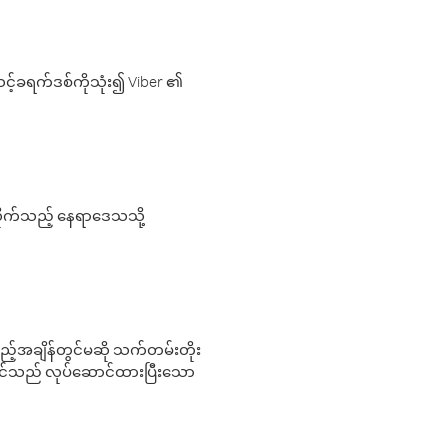
့်ခရက်ဒစ်ကိုသုံး၍ Viber ၏
လိုက်သည့် နေရာဒေသသို့
 မည်သည့်အချိန်တွင်မဆို သက်တမ်းတိုး
 သင်သည် လုပ်ဆောင်ထားပြီးသော