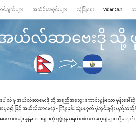
ာင်ချက်များ
အသိုင်းအဝိုင်းများ
လုံခြုံရေး
Viber Out
ဘ
အယ်လ်ဆာဗေးဒို သို့ ဖုန
ီပေါလ် မှ အယ်လ်ဆာဗေးဒို သို့ အရည်အသွေး ကောင်းမွန်သော ဖုန်းခေါ်ဆိုမ
ှစ၍ ဖြင့် အယ်လ်ဆာဗေးဒို - ကြိုးဖုန်း သို့မဟုတ် မိုဘိုင်းဖုန်း မည်သည့်နံပ
င်းဆုံး နှုန်းထားများကို ရရှိရန် ခရက်ဒစ် ပက်ကေ့ချ်များ သို့မဟုတ် ဖ