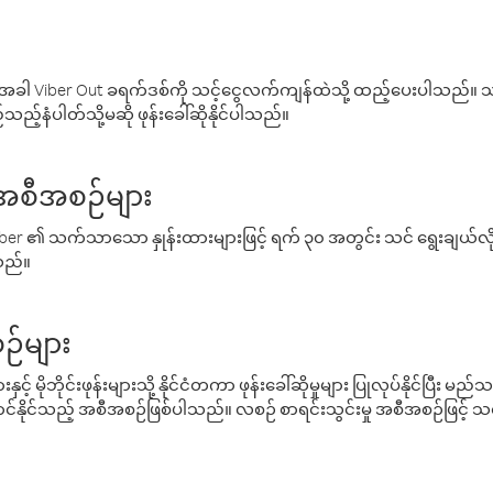
ါ Viber Out ခရက်ဒစ်ကို သင့်ငွေလက်ကျန်ထဲသို့ ထည့်ပေးပါသည်။ သင
ည့်နံပါတ်သို့မဆို ဖုန်းခေါ်ဆိုနိုင်ပါသည်။
် အစီအစဉ်များ
် Viber ၏ သက်သာသော နှုန်းထားများဖြင့် ရက် ၃၀ အတွင်း သင် ရွေးချယ်
်သည်။
ဉ်များ
့် မိုဘိုင်းဖုန်းများသို့ နိုင်ငံတကာ ဖုန်းခေါ်ဆိုမှုများ ပြုလုပ်နိုင်ပြီး
်နိုင်သည့် အစီအစဉ်ဖြစ်ပါသည်။ လစဉ် စာရင်းသွင်းမှု အစီအစဉ်ဖြင့်