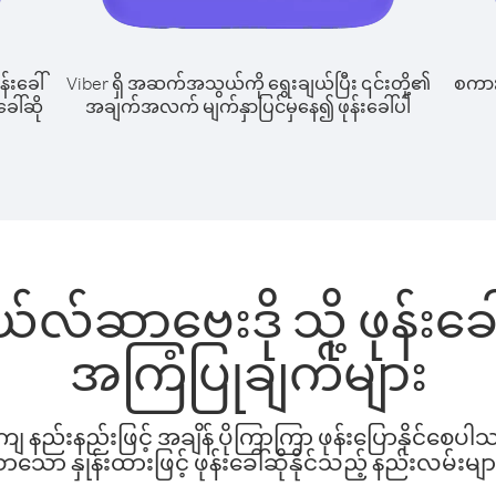
န်းခေါ်
Viber ရှိ အဆက်အသွယ်ကို ရွေးချယ်ပြီး ၎င်းတို့၏
စကားပ
ေါ်ဆို
အချက်အလက် မျက်နှာပြင်မှနေ၍ ဖုန်းခေါ်ပါ
်လ်ဆာဗေးဒို သို့ ဖုန်း
အကြံပြုချက်များ
နည်းနည်းဖြင့် အချိန် ပိုကြာကြာ ဖုန်းပြောနိုင်စေပ
ော နှုန်းထားဖြင့် ဖုန်းခေါ်ဆိုနိုင်သည့် နည်းလမ်းမျာ