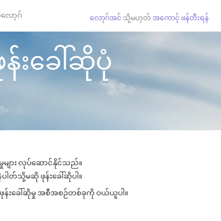
လော့ဂ်
လော့ဂ်အင်
သို့မဟုတ်
အကောင့် ဖန်တီးရန်
်းခေါ်ဆိုပုံ
ှုများ လုပ်ဆောင်နိုင်သည်။
ါတ်သို့မဆို ဖုန်းခေါ်ဆိုပါ။
ုန်းခေါ်ဆိုမှု အစီအစဉ်တစ်ခုကို ဝယ်ယူပါ။