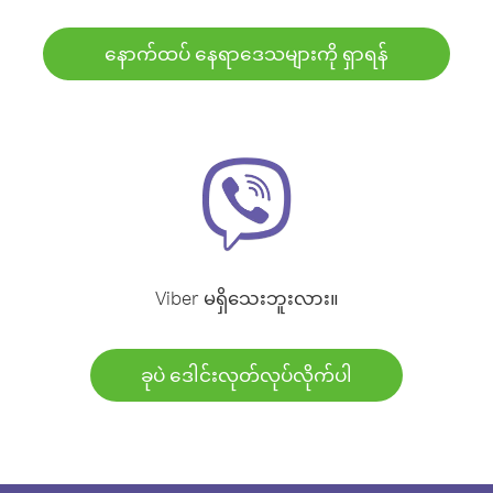
နောက်ထပ် နေရာဒေသများကို ရှာရန်
Viber မရှိသေးဘူးလား။
ခုပဲ ဒေါင်းလုတ်လုပ်လိုက်ပါ