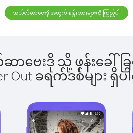
အယ်လ်ဆာဗေးဒို အတွက် နှုန်းထားများကို ကြည့်ပါ
်ဆာဗေးဒို သို့ ဖုန်းခေ
ber Out ခရက်ဒစ်များ ရှ