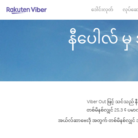
ဒေါင်းလုတ်
လုပ်ဆေ
နီပေါလ် မှ 
Viber Out ဖြင့် သင်သည် န
တစ်မိနစ်လျှင် 25.3 ¢ ပမာဏမ
အယ်လ်ဆာဗေးဒို အတွက် တစ်မိနစ်လျှင် အကော