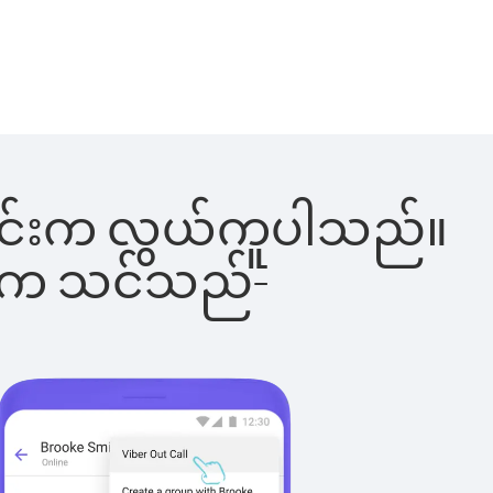
ါ်ခြင်းက လွယ်ကူပါသည်။
ိပါက သင်သည်-