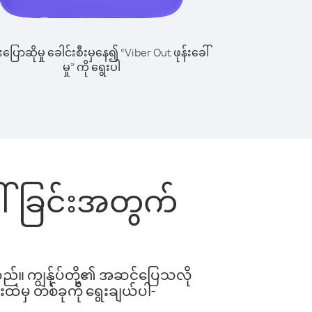
ြောဆိုမှု ခေါင်းစီးမှနေ၍ “Viber Out ဖုန်းခေါ်
မှု” ကို ရွေးပါ
ခေါ်ခြင်းအတွက်
ါသည်။ ကျွန်ုပ်တို့၏ အဆင်ပြေသလို
းထဲမှ တစ်ခုကို ရွေးချယ်ပါ-