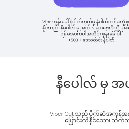
Viber ဖုန်းခေါ်နံပါတ်ကွက်မှ နံပါတ်တစ်ခုကို ဖု
နိုင်သည်။
နီပေါလ် မှ အယ်လ်ဆာဗေးဒို သို့ ဖုန်းခ
ရန် အောက်ပါအတိုင်း ဖုန်းခေါ်ပါ-
+
+
503
ဒေသတွင်း နံပါတ်
နီပေါလ် မှ အယ
Viber Out သည် ပိုက်ဆံအကုန်အကျ 
ပြောင်းလဲနိုင်သော၊ သက်သာသ