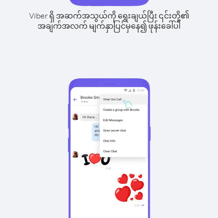
Viber ရှိ အဆက်အသွယ်ကို ရွေးချယ်ပြီး ၎င်းတို့၏
အချက်အလက် မျက်နှာပြင်မှနေ၍ ဖုန်းခေါ်ပါ