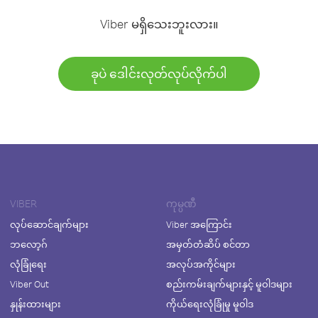
Viber မရှိသေးဘူးလား။
ခုပဲ ဒေါင်းလုတ်လုပ်လိုက်ပါ
VIBER
ကုမ္ပဏီ
လုပ်ဆောင်ချက်များ
Viber အကြောင်း
ဘလော့ဂ်
အမှတ်တံဆိပ် စင်တာ
လုံခြုံရေး
အလုပ်အကိုင်များ
Viber Out
စည်းကမ်းချက်များနှင့် မူဝါဒများ
နှုန်းထားများ
ကိုယ်ရေးလုံခြုံမှု မူဝါဒ