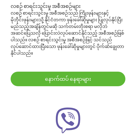
လစဉ် စာရင်းသွင်းမှု အစီအစဉ်များ
လစဉ် စာရင်းသွင်းမှု အစီအစဉ်သည် ကြိုးဖုန်းများနှင့်
မိုဘိုင်းဖုန်းများသို့ နိုင်ငံတကာ ဖုန်းခေါ်ဆိုမှုများ ပြုလုပ်နိုင်ပြီး
မည်သည့်အချိန်တွင်မဆို သက်တမ်းတိုးစရာ မလိုဘဲ
အဆင်ပြေသလို ပြောင်းလဲလုပ်ဆောင်နိုင်သည့် အစီအစဉ်ဖြစ်
ပါသည်။ လစဉ် စာရင်းသွင်းမှု အစီအစဉ်ဖြင့် သင်သည်
လုပ်ဆောင်ထားပြီးသော ဖုန်းခေါ်ဆိုမှုများတွင် ပိုက်ဆံချွေတာ
နိုင်ပါသည်။
နောက်ထပ် နေရာများ