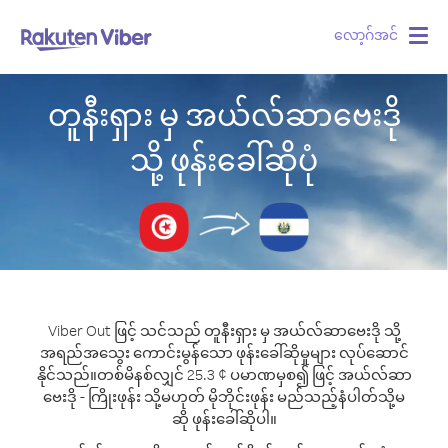
လော့ဂ်အင်
Togg
navig
တူနီးရှား မှ အယ်လ်ဆာဗေးဒို
သို့ ဖုန်းခေါ်ဆိုပုံ
Viber Out ဖြင့် သင်သည် တူနီးရှား မှ အယ်လ်ဆာဗေးဒို သို့
အရည်အသွေး ကောင်းမွန်သော ဖုန်းခေါ်ဆိုမှုများ လုပ်ဆောင်
နိုင်သည်။
တစ်မိနစ်လျှင် 25.3 ¢ ပမာဏမှစ၍ ဖြင့် အယ်လ်ဆာ
ဗေးဒို - ကြိုးဖုန်း သို့မဟုတ် မိုဘိုင်းဖုန်း မည်သည့်နံပါတ်သို့မ
ဆို ဖုန်းခေါ်ဆိုပါ။