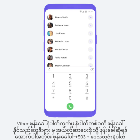
Viber ဖုန်းခေါ်နံပါတ်ကွက်မှ နံပါတ်တစ်ခုကို ဖုန်းခေါ်
နိုင်သည်။
တူနီးရှား မှ အယ်လ်ဆာဗေးဒို သို့ ဖုန်းခေါ်ဆိုရန်
အောက်ပါအတိုင်း ဖုန်းခေါ်ပါ-
+
+
503
ဒေသတွင်း နံပါတ်