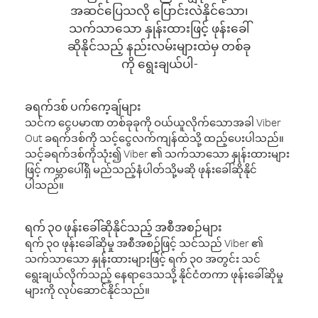
အဆင်ပြေသလို ပြောင်းလဲနိုင်သော၊
သက်သာသော နှုန်းထားဖြင့် ဖုန်းခေါ်
ဆိုနိုင်သည့် နည်းလမ်းများထဲမှ တစ်ခု
ကို ရွေးချယ်ပါ-
ခရက်ဒစ် ပက်ကေ့ချ်များ
သင်က ငွေပမာဏ တစ်ခုခုကို ဝယ်ယူလိုက်သောအခါ Viber
Out ခရက်ဒစ်ကို သင့်ငွေလက်ကျန်ထဲသို့ ထည့်ပေးပါသည်။
သင့်ခရက်ဒစ်ကိုသုံး၍ Viber ၏ သက်သာသော နှုန်းထားများ
ဖြင့် ကမ္ဘာပေါ်ရှိ မည်သည့်နံပါတ်သို့မဆို ဖုန်းခေါ်ဆိုနိုင်
ပါသည်။
ရက် ၃၀ ဖုန်းခေါ်ဆိုနိုင်သည့် အစီအစဉ်များ
ရက် ၃၀ ဖုန်းခေါ်ဆိုမှု အစီအစဉ်ဖြင့် သင်သည် Viber ၏
သက်သာသော နှုန်းထားများဖြင့် ရက် ၃၀ အတွင်း သင်
ရွေးချယ်လိုက်သည့် နေရာဒေသသို့ နိုင်ငံတကာ ဖုန်းခေါ်ဆိုမှု
များကို လုပ်ဆောင်နိုင်သည်။