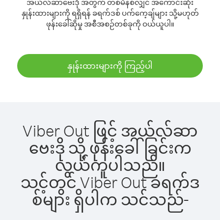
အယ်လ်ဆာဗေးဒို အတွက် တစ်မိနစ်လျှင် အကောင်းဆုံး
နှုန်းထားများကို ရရှိရန် ခရက်ဒစ် ပက်ကေ့ချ်များ သို့မဟုတ်
ဖုန်းခေါ်ဆိုမှု အစီအစဉ်တစ်ခုကို ဝယ်ယူပါ။
နှုန်းထားများကို ကြည့်ပါ
Viber Out ဖြင့် အယ်လ်ဆာ
ဗေးဒို သို့ ဖုန်းခေါ်ခြင်းက
လွယ်ကူပါသည်။
သင့်တွင် Viber Out ခရက်ဒ
စ်များ ရှိပါက သင်သည်-