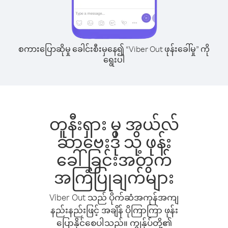
စကားပြောဆိုမှု ခေါင်းစီးမှနေ၍ “Viber Out ဖုန်းခေါ်မှု” ကို
ရွေးပါ
တူနီးရှား မှ အယ်လ်
ဆာဗေးဒို သို့ ဖုန်း
ခေါ်ခြင်းအတွက်
အကြံပြုချက်များ
Viber Out သည် ပိုက်ဆံအကုန်အကျ
နည်းနည်းဖြင့် အချိန် ပိုကြာကြာ ဖုန်း
ပြောနိုင်စေပါသည်။ ကျွန်ုပ်တို့၏