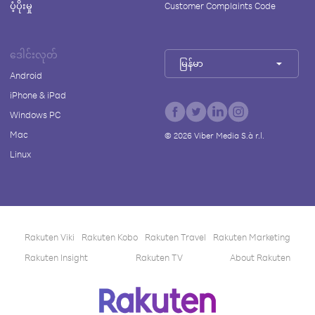
ပံ့ပိုးမှု
Customer Complaints Code
ဒေါင်းလုတ်
မြန်မာ
Android
iPhone & iPad
Windows PC
Mac
©
2026
Viber Media S.à r.l.
Linux
Rakuten Viki
Rakuten Kobo
Rakuten Travel
Rakuten Marketing
Rakuten Insight
Rakuten TV
About Rakuten