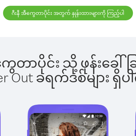
ဂီးနီ အီကွေတာပိုင်း အတွက် နှုန်းထားများကို ကြည့်ပါ
အီကွေတာပိုင်း သို့ ဖုန်း
ber Out ခရက်ဒစ်များ ရှ