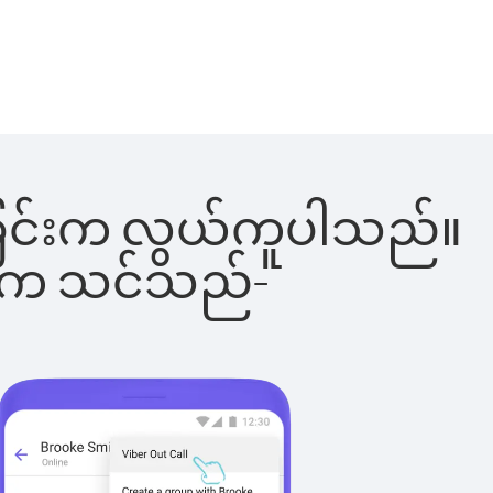
ခေါ်ခြင်းက လွယ်ကူပါသည်။
ိပါက သင်သည်-