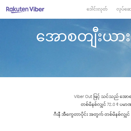
ဒေါင်းလုတ်
လုပ်ဆေ
အောစတျီးယား မှ ဂ
Viber Out ဖြင့် သင်သည် အောစတျ
တစ်မိနစ်လျှင် 72.0 ¢ ပမာဏမှစ
ဂီးနီ အီကွေတာပိုင်း အတွက် တစ်မိနစ်လျှင် 