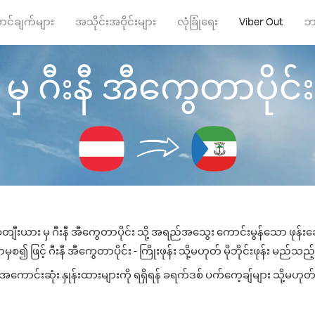
ာင်ချက်များ
အသိုင်းအဝိုင်းများ
လုံခြုံရေး
Viber Out
ဘ
ီးနီ အီကွေတာပိုင်း သို
ီးယား မှ ဂီးနီ အီကွေတာပိုင်း သို့ အရည်အသွေး ကောင်းမွန်သော ဖုန်းခေါ
၍ ဖြင့် ဂီးနီ အီကွေတာပိုင်း - ကြိုးဖုန်း သို့မဟုတ် မိုဘိုင်းဖုန်း မည်သည့်န
အကောင်းဆုံး နှုန်းထားများကို ရရှိရန် ခရက်ဒစ် ပက်ကေ့ချ်များ သို့မဟုတ်