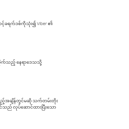
့်ခရက်ဒစ်ကိုသုံး၍ Viber ၏
လိုက်သည့် နေရာဒေသသို့
 မည်သည့်အချိန်တွင်မဆို သက်တမ်းတိုး
 သင်သည် လုပ်ဆောင်ထားပြီးသော