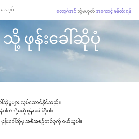
လော့ဂ်
လော့ဂ်အင်
သို့မဟုတ်
အကောင့် ဖန်တီးရန်
့ ဖုန်းခေါ်ဆိုပုံ
်ဆိုမှုများ လုပ်ဆောင်နိုင်သည်။
ံပါတ်သို့မဆို ဖုန်းခေါ်ဆိုပါ။
 ဖုန်းခေါ်ဆိုမှု အစီအစဉ်တစ်ခုကို ဝယ်ယူပါ။