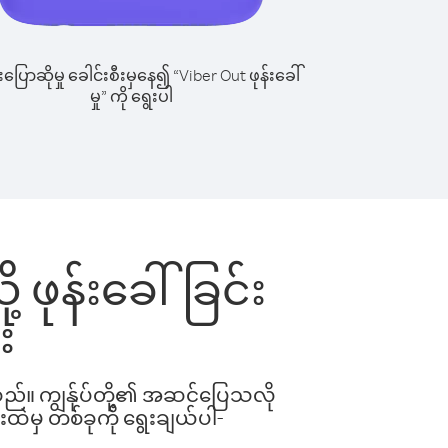
ြောဆိုမှု ခေါင်းစီးမှနေ၍ “Viber Out ဖုန်းခေါ်
မှု” ကို ရွေးပါ
 ဖုန်းခေါ်ခြင်း
း
ါသည်။ ကျွန်ုပ်တို့၏ အဆင်ပြေသလို
းထဲမှ တစ်ခုကို ရွေးချယ်ပါ-