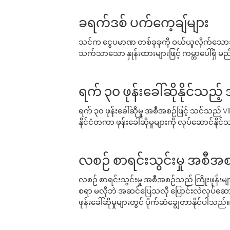
ခရက်ဒစ် ပက်ကေ့ချ်များ
သင်က ငွေပမာဏ တစ်ခုခုကို ဝယ်ယူလိုက်သောအခ
သက်သာသော နှုန်းထားများဖြင့် ကမ္ဘာပေါ်ရှိ မည်သ
ရက် ၃၀ ဖုန်းခေါ်ဆိုနိုင်သည့
ရက် ၃၀ ဖုန်းခေါ်ဆိုမှု အစီအစဉ်ဖြင့် သင်သည
နိုင်ငံတကာ ဖုန်းခေါ်ဆိုမှုများကို လုပ်ဆောင်နိုင
လစဉ် စာရင်းသွင်းမှု အစီအစ
လစဉ် စာရင်းသွင်းမှု အစီအစဉ်သည် ကြိုးဖုန်းများနှင
စရာ မလိုဘဲ အဆင်ပြေသလို ပြောင်းလဲလုပ်ဆောင
ဖုန်းခေါ်ဆိုမှုများတွင် ပိုက်ဆံချွေတာနိုင်ပါသည်။