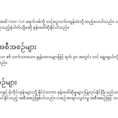
ါ Viber Out ခရက်ဒစ်ကို သင့်ငွေလက်ကျန်ထဲသို့ ထည့်ပေးပါသည်။ သင
ည့်နံပါတ်သို့မဆို ဖုန်းခေါ်ဆိုနိုင်ပါသည်။
် အစီအစဉ်များ
် Viber ၏ သက်သာသော နှုန်းထားများဖြင့် ရက် ၃၀ အတွင်း သင် ရွေးချယ်
်သည်။
ဉ်များ
့် မိုဘိုင်းဖုန်းများသို့ နိုင်ငံတကာ ဖုန်းခေါ်ဆိုမှုများ ပြုလုပ်နိုင်ပြီး
်နိုင်သည့် အစီအစဉ်ဖြစ်ပါသည်။ လစဉ် စာရင်းသွင်းမှု အစီအစဉ်ဖြင့်