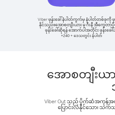
Viber ဖုန်းခေါ်နံပါတ်ကွက်မှ နံပါတ်တစ်ခုကို ဖု
နိုင်သည်။
အောစတျီးယား မှ ဂီးနီ အီကွေတာပိုင်
ဖုန်းခေါ်ဆိုရန် အောက်ပါအတိုင်း ဖုန်းခေါ်ပ
+
+
240
ဒေသတွင်း နံပါတ်
အောစတျီးယား မှ
Viber Out သည် ပိုက်ဆံအကုန်အကျ 
ပြောင်းလဲနိုင်သော၊ သက်သာသ