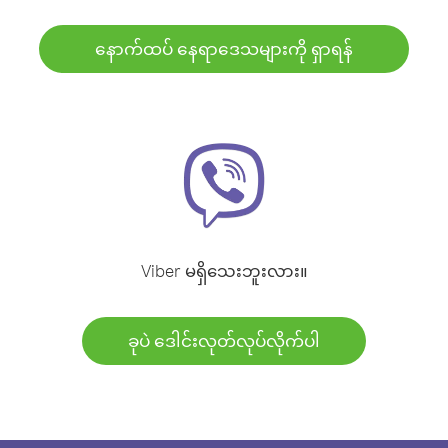
နောက်ထပ် နေရာဒေသများကို ရှာရန်
Viber မရှိသေးဘူးလား။
ခုပဲ ဒေါင်းလုတ်လုပ်လိုက်ပါ