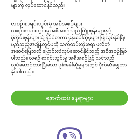
များကို လုပ်ဆောင်နိုင်သည်။
လစဉ် စာရင်းသွင်းမှု အစီအစဉ်များ
လစဉ် စာရင်းသွင်းမှု အစီအစဉ်သည် ကြိုးဖုန်းများနှင့်
မိုဘိုင်းဖုန်းများသို့ နိုင်ငံတကာ ဖုန်းခေါ်ဆိုမှုများ ပြုလုပ်နိုင်ပြီး
မည်သည့်အချိန်တွင်မဆို သက်တမ်းတိုးစရာ မလိုဘဲ
အဆင်ပြေသလို ပြောင်းလဲလုပ်ဆောင်နိုင်သည့် အစီအစဉ်ဖြစ်
ပါသည်။ လစဉ် စာရင်းသွင်းမှု အစီအစဉ်ဖြင့် သင်သည်
လုပ်ဆောင်ထားပြီးသော ဖုန်းခေါ်ဆိုမှုများတွင် ပိုက်ဆံချွေတာ
နိုင်ပါသည်။
နောက်ထပ် နေရာများ