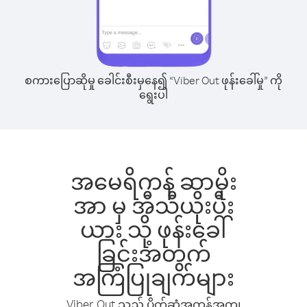
စကားပြောဆိုမှု ခေါင်းစီးမှနေ၍ “Viber Out ဖုန်းခေါ်မှု” ကို
ရွေးပါ
အမေရိကန် ဆာမိုး
အာ မှ အီသီယိုးပီး
ယား သို့ ဖုန်းခေါ်
ခြင်းအတွက်
အကြံပြုချက်များ
Viber Out သည် ပိုက်ဆံအကုန်အကျ