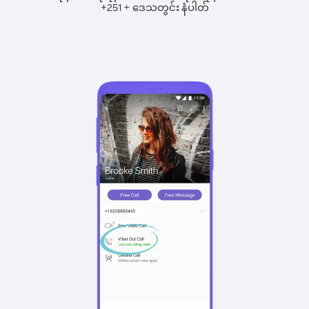
+
+
251
ဒေသတွင်း နံပါတ်