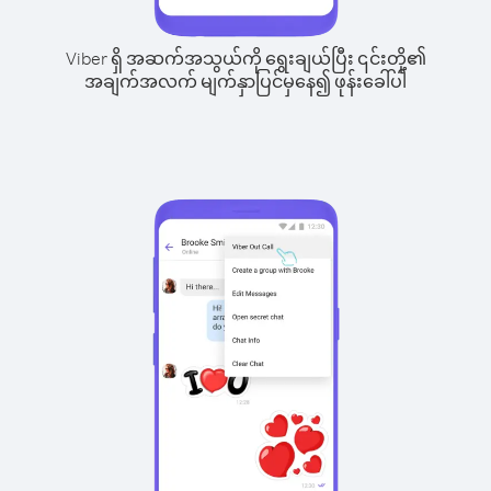
Viber ရှိ အဆက်အသွယ်ကို ရွေးချယ်ပြီး ၎င်းတို့၏
အချက်အလက် မျက်နှာပြင်မှနေ၍ ဖုန်းခေါ်ပါ