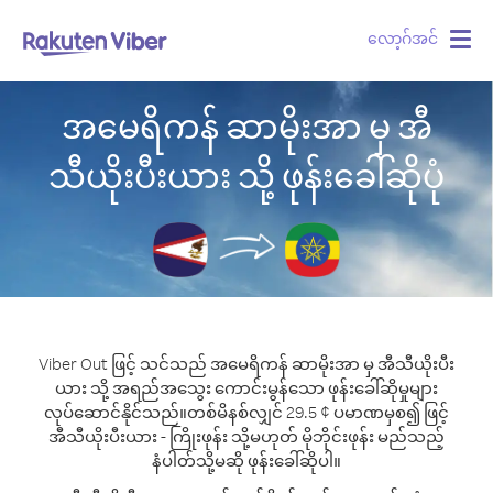
လော့ဂ်အင်
Togg
navig
အမေရိကန် ဆာမိုးအာ မှ အီ
သီယိုးပီးယား သို့ ဖုန်းခေါ်ဆိုပုံ
Viber Out ဖြင့် သင်သည် အမေရိကန် ဆာမိုးအာ မှ အီသီယိုးပီး
ယား သို့ အရည်အသွေး ကောင်းမွန်သော ဖုန်းခေါ်ဆိုမှုများ
လုပ်ဆောင်နိုင်သည်။
တစ်မိနစ်လျှင် 29.5 ¢ ပမာဏမှစ၍ ဖြင့်
အီသီယိုးပီးယား - ကြိုးဖုန်း သို့မဟုတ် မိုဘိုင်းဖုန်း မည်သည့်
နံပါတ်သို့မဆို ဖုန်းခေါ်ဆိုပါ။