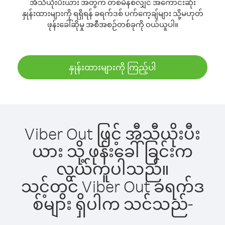
အီသီယိုးပီးယား အတွက် တစ်မိနစ်လျှင် အကောင်းဆုံး
နှုန်းထားများကို ရရှိရန် ခရက်ဒစ် ပက်ကေ့ချ်များ သို့မဟုတ်
ဖုန်းခေါ်ဆိုမှု အစီအစဉ်တစ်ခုကို ဝယ်ယူပါ။
နှုန်းထားများကို ကြည့်ပါ
Viber Out ဖြင့် အီသီယိုးပီး
ယား သို့ ဖုန်းခေါ်ခြင်းက
လွယ်ကူပါသည်။
သင့်တွင် Viber Out ခရက်ဒ
စ်များ ရှိပါက သင်သည်-