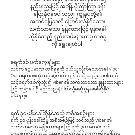
နည်းနည်းဖြင့် အချိန် ပိုကြာကြာ ဖုန်း
ပြောနိုင်စေပါသည်။ ကျွန်ုပ်တို့၏
အဆင်ပြေသလို ပြောင်းလဲနိုင်သော၊
သက်သာသော နှုန်းထားဖြင့် ဖုန်းခေါ်
ဆိုနိုင်သည့် နည်းလမ်းများထဲမှ တစ်ခု
ကို ရွေးချယ်ပါ-
ခရက်ဒစ် ပက်ကေ့ချ်များ
သင်က ငွေပမာဏ တစ်ခုခုကို ဝယ်ယူလိုက်သောအခါ Viber
Out ခရက်ဒစ်ကို သင့်ငွေလက်ကျန်ထဲသို့ ထည့်ပေးပါသည်။
သင့်ခရက်ဒစ်ကိုသုံး၍ Viber ၏ သက်သာသော နှုန်းထားများ
ဖြင့် ကမ္ဘာပေါ်ရှိ မည်သည့်နံပါတ်သို့မဆို ဖုန်းခေါ်ဆိုနိုင်
ပါသည်။
ရက် ၃၀ ဖုန်းခေါ်ဆိုနိုင်သည့် အစီအစဉ်များ
ရက် ၃၀ ဖုန်းခေါ်ဆိုမှု အစီအစဉ်ဖြင့် သင်သည် Viber ၏
သက်သာသော နှုန်းထားများဖြင့် ရက် ၃၀ အတွင်း သင်
ရွေးချယ်လိုက်သည့် နေရာဒေသသို့ နိုင်ငံတကာ ဖုန်းခေါ်ဆိုမှု