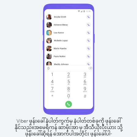
Viber ဖုန်းခေါ်နံပါတ်ကွက်မှ နံပါတ်တစ်ခုကို ဖုန်းခေါ်
နိုင်သည်။
အမေရိကန် ဆာမိုးအာ မှ အီသီယိုးပီးယား သို့
ဖုန်းခေါ်ဆိုရန် အောက်ပါအတိုင်း ဖုန်းခေါ်ပါ-