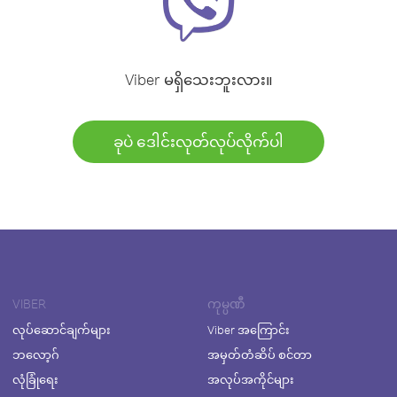
Viber မရှိသေးဘူးလား။
ခုပဲ ဒေါင်းလုတ်လုပ်လိုက်ပါ
VIBER
ကုမ္ပဏီ
လုပ်ဆောင်ချက်များ
Viber အကြောင်း
ဘလော့ဂ်
အမှတ်တံဆိပ် စင်တာ
လုံခြုံရေး
အလုပ်အကိုင်များ