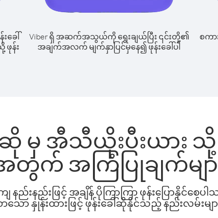
န်းခေါ်
Viber ရှိ အဆက်အသွယ်ကို ရွေးချယ်ပြီး ၎င်းတို့၏
စကားပ
 ဖုန်း
အချက်အလက် မျက်နှာပြင်မှနေ၍ ဖုန်းခေါ်ပါ
 မှ အီသီယိုးပီးယား သို့ 
အတွက် အကြံပြုချက်မျာ
နည်းနည်းဖြင့် အချိန် ပိုကြာကြာ ဖုန်းပြောနိုင်စေပ
ော နှုန်းထားဖြင့် ဖုန်းခေါ်ဆိုနိုင်သည့် နည်းလမ်းမျာ