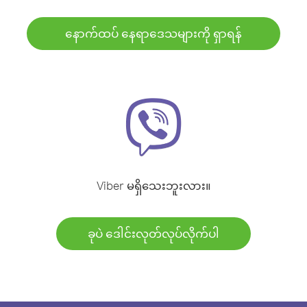
နောက်ထပ် နေရာဒေသများကို ရှာရန်
Viber မရှိသေးဘူးလား။
ခုပဲ ဒေါင်းလုတ်လုပ်လိုက်ပါ