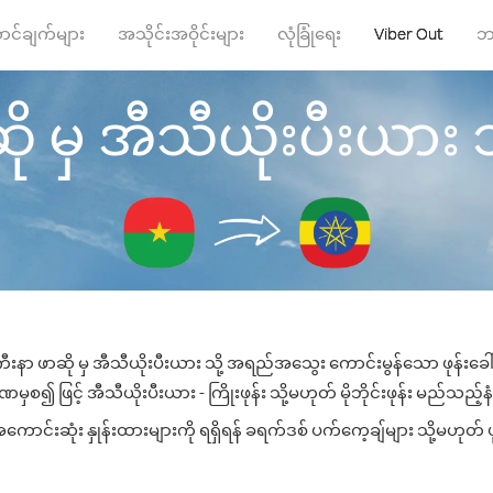
ာင်ချက်များ
အသိုင်းအဝိုင်းများ
လုံခြုံရေး
Viber Out
ဘ
မှ အီသီယိုးပီးယား သို့ 
းနာ ဖာဆို မှ အီသီယိုးပီးယား သို့ အရည်အသွေး ကောင်းမွန်သော ဖုန်းခေါ်ဆ
ှစ၍ ဖြင့် အီသီယိုးပီးယား - ကြိုးဖုန်း သို့မဟုတ် မိုဘိုင်းဖုန်း မည်သည့်နံပ
ာင်းဆုံး နှုန်းထားများကို ရရှိရန် ခရက်ဒစ် ပက်ကေ့ချ်များ သို့မဟုတ် ဖ