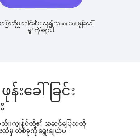
ြောဆိုမှု ခေါင်းစီးမှနေ၍ “Viber Out ဖုန်းခေါ်
မှု” ကို ရွေးပါ
ဖုန်းခေါ်ခြင်း
း
ါသည်။ ကျွန်ုပ်တို့၏ အဆင်ပြေသလို
းထဲမှ တစ်ခုကို ရွေးချယ်ပါ-