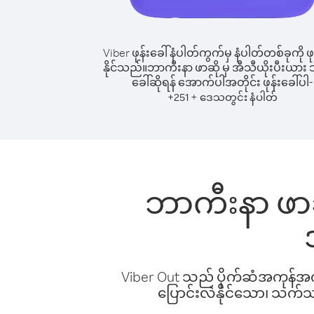
Viber ဖုန်းခေါ်နံပါတ်ကွက်မှ နံပါတ်တစ်ခုကို ဖု
နိုင်သည်။
ဘာကီးနာ ဖာဆို မှ အီသီယိုးပီးယား သို့
ခေါ်ဆိုရန် အောက်ပါအတိုင်း ဖုန်းခေါ်ပါ-
+
+
251
ဒေသတွင်း နံပါတ်
ဘာကီးနာ ဖာဆို
Viber Out သည် ပိုက်ဆံအကုန်အကျ 
ပြောင်းလဲနိုင်သော၊ သက်သာသ