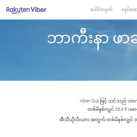
ဒေါင်းလုတ်
လုပ်ဆေ
ဘာကီးနာ ဖာဆို 
Viber Out ဖြင့် သင်သည် ဘာကီ
တစ်မိနစ်လျှင် 29.5 ¢ ပမာဏမ
အီသီယိုးပီးယား အတွက် တစ်မိနစ်လျှင် အကေ