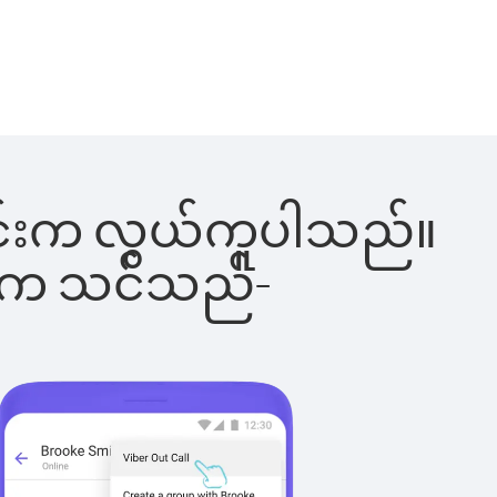
ါ်ခြင်းက လွယ်ကူပါသည်။
ိပါက သင်သည်-