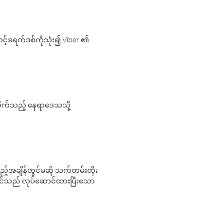
့်ခရက်ဒစ်ကိုသုံး၍ Viber ၏
လိုက်သည့် နေရာဒေသသို့
 မည်သည့်အချိန်တွင်မဆို သက်တမ်းတိုး
 သင်သည် လုပ်ဆောင်ထားပြီးသော