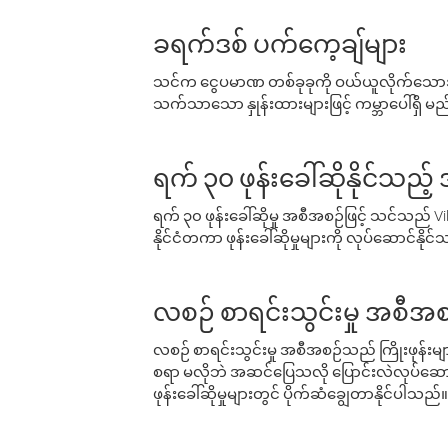
ခရက်ဒစ် ပက်ကေ့ချ်များ
သင်က ငွေပမာဏ တစ်ခုခုကို ဝယ်ယူလိုက်သောအခ
သက်သာသော နှုန်းထားများဖြင့် ကမ္ဘာပေါ်ရှိ မည်သ
ရက် ၃၀ ဖုန်းခေါ်ဆိုနိုင်သည့
ရက် ၃၀ ဖုန်းခေါ်ဆိုမှု အစီအစဉ်ဖြင့် သင်သည
နိုင်ငံတကာ ဖုန်းခေါ်ဆိုမှုများကို လုပ်ဆောင်နိုင
လစဉ် စာရင်းသွင်းမှု အစီအစ
လစဉ် စာရင်းသွင်းမှု အစီအစဉ်သည် ကြိုးဖုန်းများနှင
စရာ မလိုဘဲ အဆင်ပြေသလို ပြောင်းလဲလုပ်ဆောင
ဖုန်းခေါ်ဆိုမှုများတွင် ပိုက်ဆံချွေတာနိုင်ပါသည်။