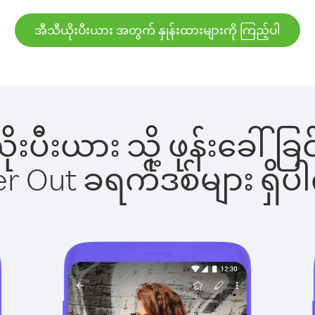
အီသီယိုးပီးယား အတွက် နှုန်းထားများကို ကြည့်ပါ
ယိုးပီးယား သို့ ဖုန်းခေ
ber Out ခရက်ဒစ်များ ရှ