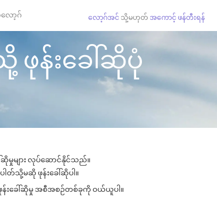
လော့ဂ်
လော့ဂ်အင်
သို့မဟုတ်
အကောင့် ဖန်တီးရန်
ဖုန်းခေါ်ဆိုပုံ
ိုမှုများ လုပ်ဆောင်နိုင်သည်။
ါတ်သို့မဆို ဖုန်းခေါ်ဆိုပါ။
ုန်းခေါ်ဆိုမှု အစီအစဉ်တစ်ခုကို ဝယ်ယူပါ။