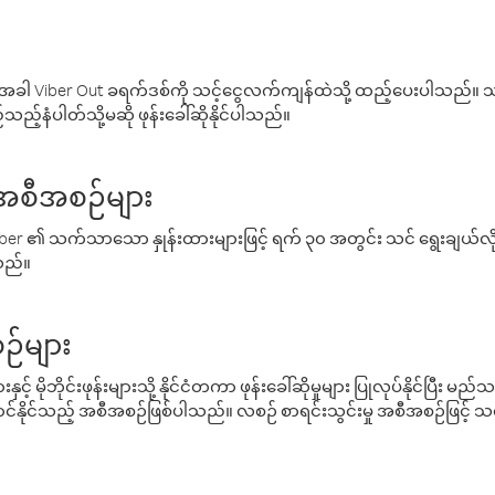
ါ Viber Out ခရက်ဒစ်ကို သင့်ငွေလက်ကျန်ထဲသို့ ထည့်ပေးပါသည်။ သင
ည့်နံပါတ်သို့မဆို ဖုန်းခေါ်ဆိုနိုင်ပါသည်။
် အစီအစဉ်များ
် Viber ၏ သက်သာသော နှုန်းထားများဖြင့် ရက် ၃၀ အတွင်း သင် ရွေးချယ်
်သည်။
ဉ်များ
့် မိုဘိုင်းဖုန်းများသို့ နိုင်ငံတကာ ဖုန်းခေါ်ဆိုမှုများ ပြုလုပ်နိုင်ပြီး
်နိုင်သည့် အစီအစဉ်ဖြစ်ပါသည်။ လစဉ် စာရင်းသွင်းမှု အစီအစဉ်ဖြင့်