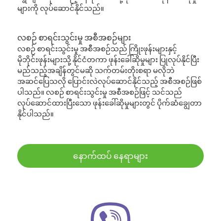
များကို လုပ်ဆောင်နိုင်သည်။
လစဉ် စာရင်းသွင်းမှု အစီအစဉ်များ
လစဉ် စာရင်းသွင်းမှု အစီအစဉ်သည် ကြိုးဖုန်းများနှင့်
မိုဘိုင်းဖုန်းများသို့ နိုင်ငံတကာ ဖုန်းခေါ်ဆိုမှုများ ပြုလုပ်နိုင်ပြီး
မည်သည့်အချိန်တွင်မဆို သက်တမ်းတိုးစရာ မလိုဘဲ
အဆင်ပြေသလို ပြောင်းလဲလုပ်ဆောင်နိုင်သည့် အစီအစဉ်ဖြစ်
ပါသည်။ လစဉ် စာရင်းသွင်းမှု အစီအစဉ်ဖြင့် သင်သည်
လုပ်ဆောင်ထားပြီးသော ဖုန်းခေါ်ဆိုမှုများတွင် ပိုက်ဆံချွေတာ
နိုင်ပါသည်။
နောက်ထပ် နေရာများ