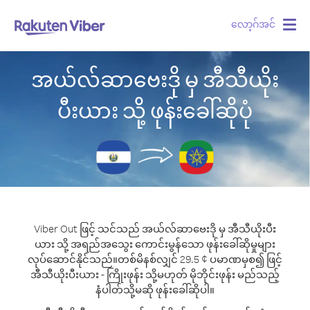
လော့ဂ်အင်
Togg
navig
အယ်လ်ဆာဗေးဒို မှ အီသီယိုး
ပီးယား သို့ ဖုန်းခေါ်ဆိုပုံ
Viber Out ဖြင့် သင်သည် အယ်လ်ဆာဗေးဒို မှ အီသီယိုးပီး
ယား သို့ အရည်အသွေး ကောင်းမွန်သော ဖုန်းခေါ်ဆိုမှုများ
လုပ်ဆောင်နိုင်သည်။
တစ်မိနစ်လျှင် 29.5 ¢ ပမာဏမှစ၍ ဖြင့်
အီသီယိုးပီးယား - ကြိုးဖုန်း သို့မဟုတ် မိုဘိုင်းဖုန်း မည်သည့်
နံပါတ်သို့မဆို ဖုန်းခေါ်ဆိုပါ။