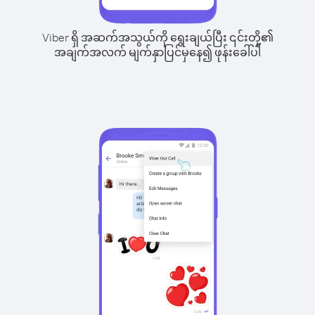
Viber ရှိ အဆက်အသွယ်ကို ရွေးချယ်ပြီး ၎င်းတို့၏
အချက်အလက် မျက်နှာပြင်မှနေ၍ ဖုန်းခေါ်ပါ