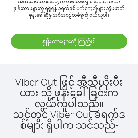
အီသီယိုးပီးယား အတွက် တစ်မိနစ်လျှင် အကောင်းဆုံး
နှုန်းထားများကို ရရှိရန် ခရက်ဒစ် ပက်ကေ့ချ်များ သို့မဟုတ်
ဖုန်းခေါ်ဆိုမှု အစီအစဉ်တစ်ခုကို ဝယ်ယူပါ။
နှုန်းထားများကို ကြည့်ပါ
Viber Out ဖြင့် အီသီယိုးပီး
ယား သို့ ဖုန်းခေါ်ခြင်းက
လွယ်ကူပါသည်။
သင့်တွင် Viber Out ခရက်ဒ
စ်များ ရှိပါက သင်သည်-