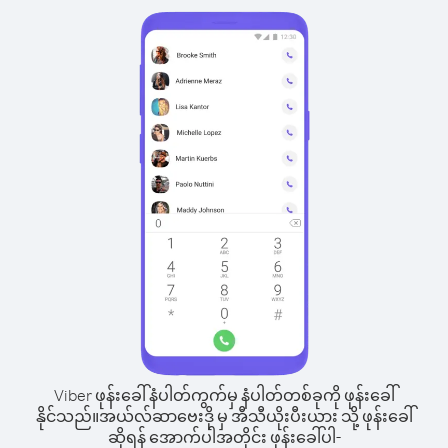
Viber ဖုန်းခေါ်နံပါတ်ကွက်မှ နံပါတ်တစ်ခုကို ဖုန်းခေါ်
နိုင်သည်။
အယ်လ်ဆာဗေးဒို မှ အီသီယိုးပီးယား သို့ ဖုန်းခေါ်
ဆိုရန် အောက်ပါအတိုင်း ဖုန်းခေါ်ပါ-