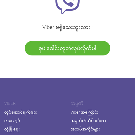
Viber မရှိသေးဘူးလား။
ခုပဲ ဒေါင်းလုတ်လုပ်လိုက်ပါ
VIBER
ကုမ္ပဏီ
လုပ်ဆောင်ချက်များ
Viber အကြောင်း
ဘလော့ဂ်
အမှတ်တံဆိပ် စင်တာ
လုံခြုံရေး
အလုပ်အကိုင်များ