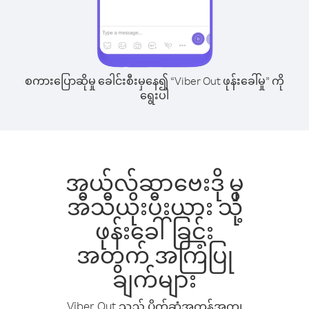
စကားပြောဆိုမှု ခေါင်းစီးမှနေ၍ “Viber Out ဖုန်းခေါ်မှု” ကို
ရွေးပါ
အယ်လ်ဆာဗေးဒို မှ
အီသီယိုးပီးယား သို့
ဖုန်းခေါ်ခြင်း
အတွက် အကြံပြု
ချက်များ
Viber Out သည် ပိုက်ဆံအကုန်အကျ