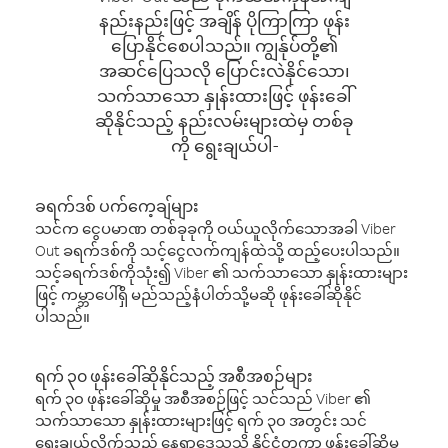
နည်းနည်းဖြင့် အချိန် ပိုကြာကြာ ဖုန်း
ပြောနိုင်စေပါသည်။ ကျွန်ုပ်တို့၏
အဆင်ပြေသလို ပြောင်းလဲနိုင်သော၊
သက်သာသော နှုန်းထားဖြင့် ဖုန်းခေါ်
ဆိုနိုင်သည့် နည်းလမ်းများထဲမှ တစ်ခု
ကို ရွေးချယ်ပါ-
ခရက်ဒစ် ပက်ကေ့ချ်များ
သင်က ငွေပမာဏ တစ်ခုခုကို ဝယ်ယူလိုက်သောအခါ Viber
Out ခရက်ဒစ်ကို သင့်ငွေလက်ကျန်ထဲသို့ ထည့်ပေးပါသည်။
သင့်ခရက်ဒစ်ကိုသုံး၍ Viber ၏ သက်သာသော နှုန်းထားများ
ဖြင့် ကမ္ဘာပေါ်ရှိ မည်သည့်နံပါတ်သို့မဆို ဖုန်းခေါ်ဆိုနိုင်
ပါသည်။
ရက် ၃၀ ဖုန်းခေါ်ဆိုနိုင်သည့် အစီအစဉ်များ
ရက် ၃၀ ဖုန်းခေါ်ဆိုမှု အစီအစဉ်ဖြင့် သင်သည် Viber ၏
သက်သာသော နှုန်းထားများဖြင့် ရက် ၃၀ အတွင်း သင်
ရွေးချယ်လိုက်သည့် နေရာဒေသသို့ နိုင်ငံတကာ ဖုန်းခေါ်ဆိုမှု