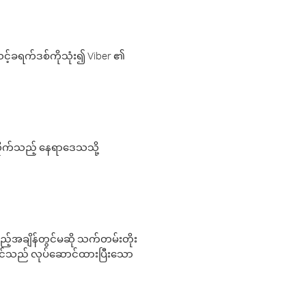
့်ခရက်ဒစ်ကိုသုံး၍ Viber ၏
လိုက်သည့် နေရာဒေသသို့
 မည်သည့်အချိန်တွင်မဆို သက်တမ်းတိုး
 သင်သည် လုပ်ဆောင်ထားပြီးသော