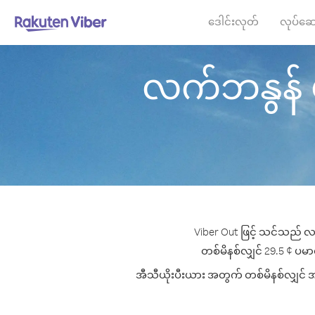
ဒေါင်းလုတ်
လုပ်ဆေ
လက်ဘနွန် မှ 
Viber Out ဖြင့် သင်သည် လက
တစ်မိနစ်လျှင် 29.5 ¢ ပမာဏမ
အီသီယိုးပီးယား အတွက် တစ်မိနစ်လျှင် အကေ