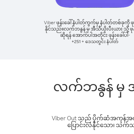
Viber ဖုန်းခေါ်နံပါတ်ကွက်မှ နံပါတ်တစ်ခုကို ဖု
နိုင်သည်။
လက်ဘနွန် မှ အီသီယိုးပီးယား သို့ ဖုန
ဆိုရန် အောက်ပါအတိုင်း ဖုန်းခေါ်ပါ-
+
+
251
ဒေသတွင်း နံပါတ်
လက်ဘနွန် မှ အ
Viber Out သည် ပိုက်ဆံအကုန်အကျ 
ပြောင်းလဲနိုင်သော၊ သက်သာသ