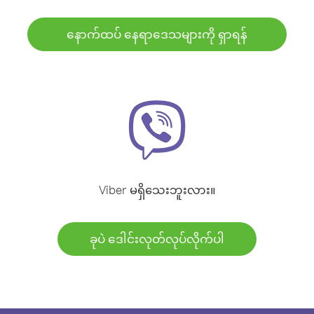
နောက်ထပ် နေရာဒေသများကို ရှာရန်
Viber မရှိသေးဘူးလား။
ခုပဲ ဒေါင်းလုတ်လုပ်လိုက်ပါ