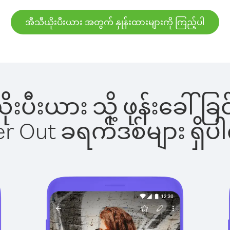
အီသီယိုးပီးယား အတွက် နှုန်းထားများကို ကြည့်ပါ
ယိုးပီးယား သို့ ဖုန်းခေ
ber Out ခရက်ဒစ်များ ရှ