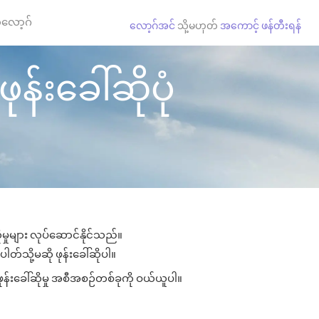
လော့ဂ်
လော့ဂ်အင်
သို့မဟုတ်
အကောင့် ဖန်တီးရန်
န်းခေါ်ဆိုပုံ
မှုများ လုပ်ဆောင်နိုင်သည်။
ါတ်သို့မဆို ဖုန်းခေါ်ဆိုပါ။
ုန်းခေါ်ဆိုမှု အစီအစဉ်တစ်ခုကို ဝယ်ယူပါ။