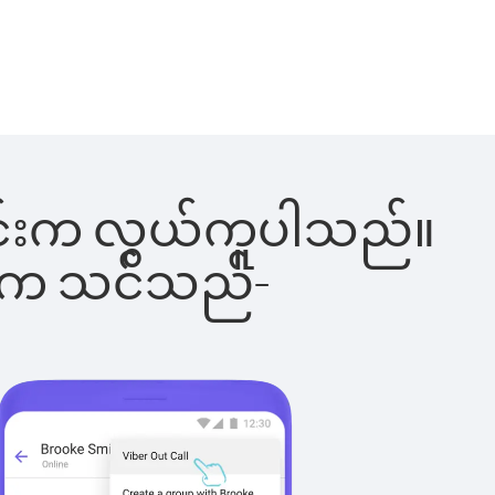
ါ်ခြင်းက လွယ်ကူပါသည်။
ိပါက သင်သည်-