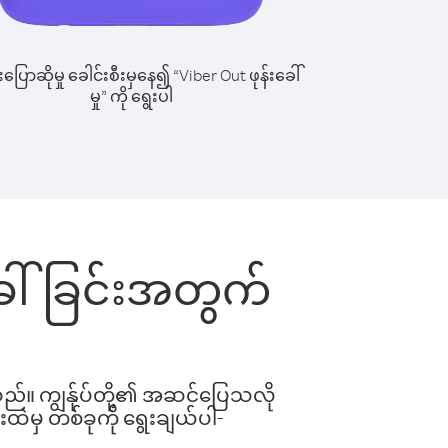
ြောဆိုမှု ခေါင်းစီးမှနေ၍ “Viber Out ဖုန်းခေါ်
မှု” ကို ရွေးပါ
ခေါ်ခြင်းအတွက်
ါသည်။ ကျွန်ုပ်တို့၏ အဆင်ပြေသလို
းထဲမှ တစ်ခုကို ရွေးချယ်ပါ-