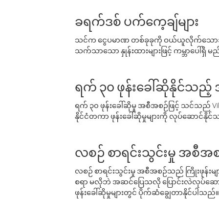
ခရက်ဒစ် ပက်ကေ့ချ်များ
သင်က ငွေပမာဏ တစ်ခုခုကို ဝယ်ယူလိုက်သောအခ
သက်သာသော နှုန်းထားများဖြင့် ကမ္ဘာပေါ်ရှိ မည်သ
ရက် ၃၀ ဖုန်းခေါ်ဆိုနိုင်သည့
ရက် ၃၀ ဖုန်းခေါ်ဆိုမှု အစီအစဉ်ဖြင့် သင်သည
နိုင်ငံတကာ ဖုန်းခေါ်ဆိုမှုများကို လုပ်ဆောင်နိုင
လစဉ် စာရင်းသွင်းမှု အစီအစ
လစဉ် စာရင်းသွင်းမှု အစီအစဉ်သည် ကြိုးဖုန်းများနှင
စရာ မလိုဘဲ အဆင်ပြေသလို ပြောင်းလဲလုပ်ဆောင
ဖုန်းခေါ်ဆိုမှုများတွင် ပိုက်ဆံချွေတာနိုင်ပါသည်။