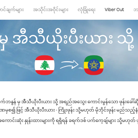
ာင်ချက်များ
အသိုင်းအဝိုင်းများ
လုံခြုံရေး
Viber Out
ဘ
အီသီယိုးပီးယား သို့ ဖု
်ဘနွန် မှ အီသီယိုးပီးယား သို့ အရည်အသွေး ကောင်းမွန်သော ဖုန်းခေါ်ဆို
ှစ၍ ဖြင့် အီသီယိုးပီးယား - ကြိုးဖုန်း သို့မဟုတ် မိုဘိုင်းဖုန်း မည်သည့်နံပ
ာင်းဆုံး နှုန်းထားများကို ရရှိရန် ခရက်ဒစ် ပက်ကေ့ချ်များ သို့မဟုတ် ဖ