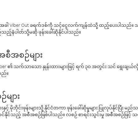
ါ Viber Out ခရက်ဒစ်ကို သင့်ငွေလက်ကျန်ထဲသို့ ထည့်ပေးပါသည်။ သင
ည့်နံပါတ်သို့မဆို ဖုန်းခေါ်ဆိုနိုင်ပါသည်။
် အစီအစဉ်များ
် Viber ၏ သက်သာသော နှုန်းထားများဖြင့် ရက် ၃၀ အတွင်း သင် ရွေးချယ်
်သည်။
ဉ်များ
့် မိုဘိုင်းဖုန်းများသို့ နိုင်ငံတကာ ဖုန်းခေါ်ဆိုမှုများ ပြုလုပ်နိုင်ပြီး
်နိုင်သည့် အစီအစဉ်ဖြစ်ပါသည်။ လစဉ် စာရင်းသွင်းမှု အစီအစဉ်ဖြင့်