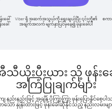
န်းခေါ်
Viber ရှိ အဆက်အသွယ်ကို ရွေးချယ်ပြီး ၎င်းတို့၏
စကားပ
်းခေါ်
အချက်အလက် မျက်နှာပြင်မှနေ၍ ဖုန်းခေါ်ပါ
ီသီယိုးပီးယား သို့ ဖုန်း
အကြံပြုချက်များ
နည်းနည်းဖြင့် အချိန် ပိုကြာကြာ ဖုန်းပြောနိုင်စေပ
ော နှုန်းထားဖြင့် ဖုန်းခေါ်ဆိုနိုင်သည့် နည်းလမ်းမျာ