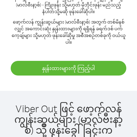
(မာလ်ဗီးနာ့စ်) - ကြိုးဖုန်း သို့မဟုတ် မိုဘိုင်းဖုန်း မည်သည့်
နံပါတ်သို့မဆို ဖုန်းခေါ်ဆိုပါ။
ဖော့က်လန် ကျွန်းဆွယ်များ (မာလ်ဗီးနာ့စ်) အတွက် တစ်မိနစ်
လျှင် အကောင်းဆုံး နှုန်းထားများကို ရရှိရန် ခရက်ဒစ် ပက်
ကေ့ချ်များ သို့မဟုတ် ဖုန်းခေါ်ဆိုမှု အစီအစဉ်တစ်ခုကို ဝယ်ယူ
ပါ။
နှုန်းထားများကို ကြည့်ပါ
Viber Out ဖြင့် ဖော့က်လန်
ကျွန်းဆွယ်များ (မာလ်ဗီးနာ့
စ်) သို့ ဖုန်းခေါ်ခြင်းက