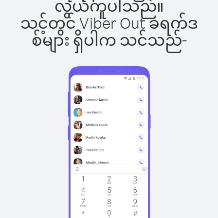
လွယ်ကူပါသည်။
သင့်တွင် Viber Out ခရက်ဒ
စ်များ ရှိပါက သင်သည်-