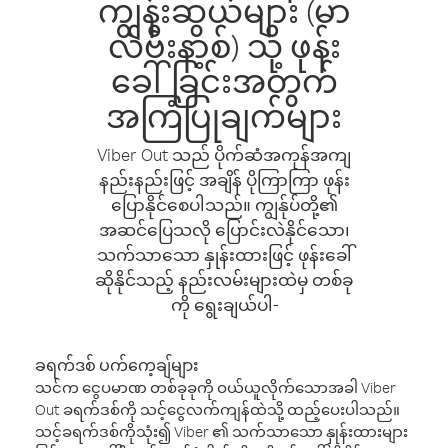
ကျွန်းဆွယ်များ (မာ
လ်ဗီးနာ့စ်) သို့ ဖုန်း
ခေါ်ခြင်းအတွက်
အကြံပြုချက်များ
Viber Out သည် ပိုက်ဆံအကုန်အကျ
နည်းနည်းဖြင့် အချိန် ပိုကြာကြာ ဖုန်း
ပြောနိုင်စေပါသည်။ ကျွန်ုပ်တို့၏
အဆင်ပြေသလို ပြောင်းလဲနိုင်သော၊
သက်သာသော နှုန်းထားဖြင့် ဖုန်းခေါ်
ဆိုနိုင်သည့် နည်းလမ်းများထဲမှ တစ်ခု
ကို ရွေးချယ်ပါ-
ခရက်ဒစ် ပက်ကေ့ချ်များ
သင်က ငွေပမာဏ တစ်ခုခုကို ဝယ်ယူလိုက်သောအခါ Viber
Out ခရက်ဒစ်ကို သင့်ငွေလက်ကျန်ထဲသို့ ထည့်ပေးပါသည်။
သင့်ခရက်ဒစ်ကိုသုံး၍ Viber ၏ သက်သာသော နှုန်းထားများ