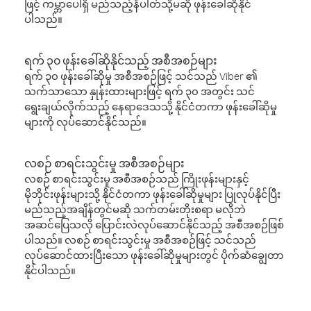
ဖြင့် ကမ္ဘာပေါ်ရှိ မည်သည့်နံပါတ်သို့မဆို ဖုန်းခေါ်ဆိုနိုင်
ပါသည်။
ရက် ၃၀ ဖုန်းခေါ်ဆိုနိုင်သည့် အစီအစဉ်များ
ရက် ၃၀ ဖုန်းခေါ်ဆိုမှု အစီအစဉ်ဖြင့် သင်သည် Viber ၏
သက်သာသော နှုန်းထားများဖြင့် ရက် ၃၀ အတွင်း သင်
ရွေးချယ်လိုက်သည့် နေရာဒေသသို့ နိုင်ငံတကာ ဖုန်းခေါ်ဆိုမှု
များကို လုပ်ဆောင်နိုင်သည်။
လစဉ် စာရင်းသွင်းမှု အစီအစဉ်များ
လစဉ် စာရင်းသွင်းမှု အစီအစဉ်သည် ကြိုးဖုန်းများနှင့်
မိုဘိုင်းဖုန်းများသို့ နိုင်ငံတကာ ဖုန်းခေါ်ဆိုမှုများ ပြုလုပ်နိုင်ပြီး
မည်သည့်အချိန်တွင်မဆို သက်တမ်းတိုးစရာ မလိုဘဲ
အဆင်ပြေသလို ပြောင်းလဲလုပ်ဆောင်နိုင်သည့် အစီအစဉ်ဖြစ်
ပါသည်။ လစဉ် စာရင်းသွင်းမှု အစီအစဉ်ဖြင့် သင်သည်
လုပ်ဆောင်ထားပြီးသော ဖုန်းခေါ်ဆိုမှုများတွင် ပိုက်ဆံချွေတာ
နိုင်ပါသည်။