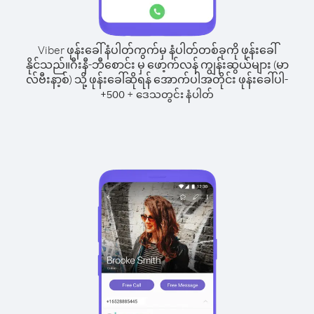
Viber ဖုန်းခေါ်နံပါတ်ကွက်မှ နံပါတ်တစ်ခုကို ဖုန်းခေါ်
နိုင်သည်။
ဂီးနီ-ဘီစောင်း မှ ဖော့က်လန် ကျွန်းဆွယ်များ (မာ
လ်ဗီးနာ့စ်) သို့ ဖုန်းခေါ်ဆိုရန် အောက်ပါအတိုင်း ဖုန်းခေါ်ပါ-
+
+
500
ဒေသတွင်း နံပါတ်