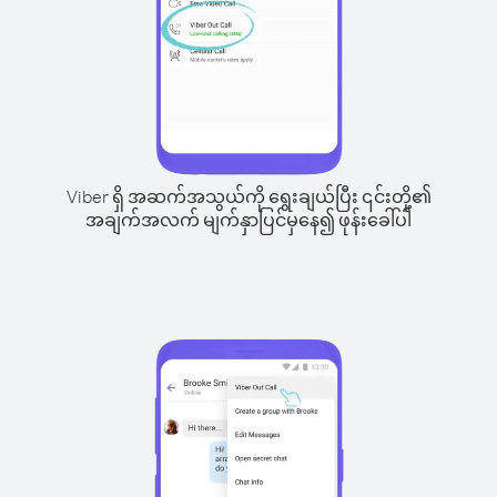
Viber ရှိ အဆက်အသွယ်ကို ရွေးချယ်ပြီး ၎င်းတို့၏
အချက်အလက် မျက်နှာပြင်မှနေ၍ ဖုန်းခေါ်ပါ