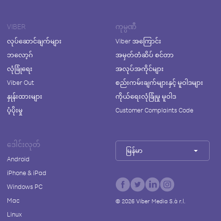
VIBER
ကုမ္ပဏီ
လုပ်ဆောင်ချက်များ
Viber အကြောင်း
ဘလော့ဂ်
အမှတ်တံဆိပ် စင်တာ
လုံခြုံရေး
အလုပ်အကိုင်များ
Viber Out
စည်းကမ်းချက်များနှင့် မူဝါဒများ
နှုန်းထားများ
ကိုယ်ရေးလုံခြုံမှု မူဝါဒ
ပံ့ပိုးမှု
Customer Complaints Code
ဒေါင်းလုတ်
မြန်မာ
Android
iPhone & iPad
Windows PC
Mac
©
2026
Viber Media S.à r.l.
Linux