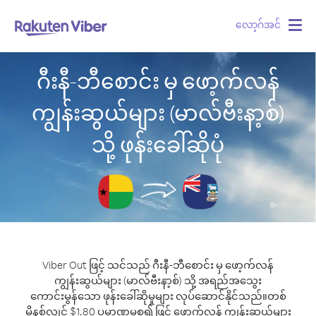
လော့ဂ်အင်
Togg
navig
ဂီးနီ-ဘီစောင်း မှ ဖော့က်လန်
ကျွန်းဆွယ်များ (မာလ်ဗီးနာ့စ်)
သို့ ဖုန်းခေါ်ဆိုပုံ
Viber Out ဖြင့် သင်သည် ဂီးနီ-ဘီစောင်း မှ ဖော့က်လန်
ကျွန်းဆွယ်များ (မာလ်ဗီးနာ့စ်) သို့ အရည်အသွေး
ကောင်းမွန်သော ဖုန်းခေါ်ဆိုမှုများ လုပ်ဆောင်နိုင်သည်။
တစ်
မိနစ်လျှင် $1.80 ပမာဏမှစ၍ ဖြင့် ဖော့က်လန် ကျွန်းဆွယ်များ