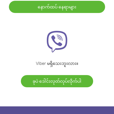
နောက်ထပ် နေရာများ
Viber မရှိသေးဘူးလား။
ခုပဲ ဒေါင်းလုတ်လုပ်လိုက်ပါ