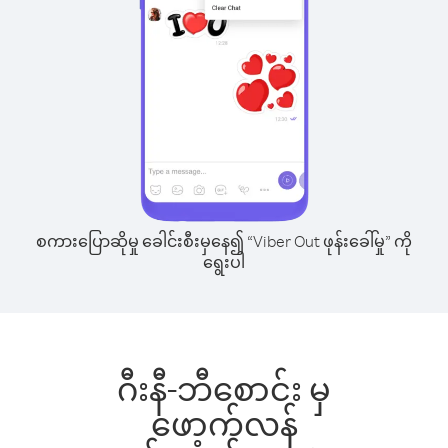
စကားပြောဆိုမှု ခေါင်းစီးမှနေ၍ “Viber Out ဖုန်းခေါ်မှု” ကို
ရွေးပါ
ဂီးနီ-ဘီစောင်း မှ
ဖော့က်လန်