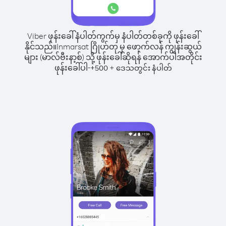
Viber ဖုန်းခေါ်နံပါတ်ကွက်မှ နံပါတ်တစ်ခုကို ဖုန်းခေါ်
နိုင်သည်။
Inmarsat ဂြိုဟ်တု မှ ဖော့က်လန် ကျွန်းဆွယ်
များ (မာလ်ဗီးနာ့စ်) သို့ ဖုန်းခေါ်ဆိုရန် အောက်ပါအတိုင်း
ဖုန်းခေါ်ပါ-
+
+
500
ဒေသတွင်း နံပါတ်