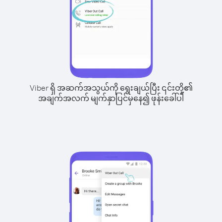
Viber ရှိ အဆက်အသွယ်ကို ရွေးချယ်ပြီး ၎င်းတို့၏
အချက်အလက် မျက်နှာပြင်မှနေ၍ ဖုန်းခေါ်ပါ