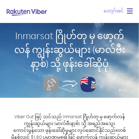
လော့ဂ်အင်
Togg
navig
Inmarsat ဂြိုဟ်တု မှ ဖော့က်
လန် ကျွန်းဆွယ်များ (မာလ်ဗီး
နာ့စ်) သို့ ဖုန်းခေါ်ဆိုပုံ
Viber Out ဖြင့် သင်သည် Inmarsat ဂြိုဟ်တု မှ ဖော့က်လန်
ကျွန်းဆွယ်များ (မာလ်ဗီးနာ့စ်) သို့ အရည်အသွေး
ကောင်းမွန်သော ဖုန်းခေါ်ဆိုမှုများ လုပ်ဆောင်နိုင်သည်။
တစ်
မိနစ်လျှင် $1.80 ပမာဏမှစ၍ ဖြင့် ဖော့က်လန် ကျွန်းဆွယ်များ