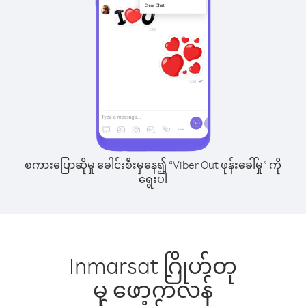
စကားပြောဆိုမှု ခေါင်းစီးမှနေ၍ “Viber Out ဖုန်းခေါ်မှု” ကို
ရွေးပါ
Inmarsat ဂြိုဟ်တု
မှ ဖော့က်လန်