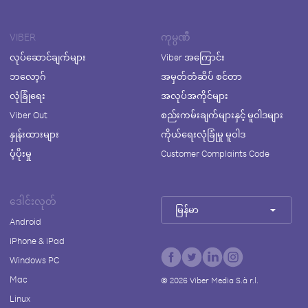
VIBER
ကုမ္ပဏီ
လုပ်ဆောင်ချက်များ
Viber အကြောင်း
ဘလော့ဂ်
အမှတ်တံဆိပ် စင်တာ
လုံခြုံရေး
အလုပ်အကိုင်များ
Viber Out
စည်းကမ်းချက်များနှင့် မူဝါဒများ
နှုန်းထားများ
ကိုယ်ရေးလုံခြုံမှု မူဝါဒ
ပံ့ပိုးမှု
Customer Complaints Code
ဒေါင်းလုတ်
မြန်မာ
Android
iPhone & iPad
Windows PC
Mac
©
2026
Viber Media S.à r.l.
Linux