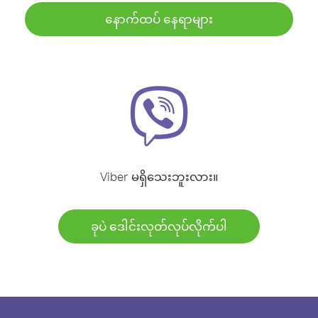
နောက်ထပ် နေရာများ
Viber မရှိသေးဘူးလား။
ခုပဲ ဒေါင်းလုတ်လုပ်လိုက်ပါ