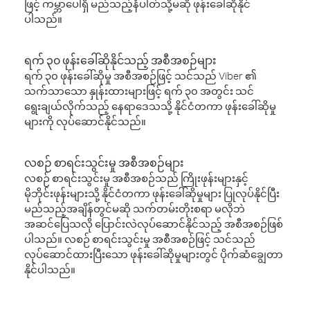
ဖြင့် ကမ္ဘာပေါ်ရှိ မည်သည့်နံပါတ်သို့မဆို ဖုန်းခေါ်ဆိုနိုင်
ပါသည်။
ရက် ၃၀ ဖုန်းခေါ်ဆိုနိုင်သည့် အစီအစဉ်များ
ရက် ၃၀ ဖုန်းခေါ်ဆိုမှု အစီအစဉ်ဖြင့် သင်သည် Viber ၏
သက်သာသော နှုန်းထားများဖြင့် ရက် ၃၀ အတွင်း သင်
ရွေးချယ်လိုက်သည့် နေရာဒေသသို့ နိုင်ငံတကာ ဖုန်းခေါ်ဆိုမှု
များကို လုပ်ဆောင်နိုင်သည်။
လစဉ် စာရင်းသွင်းမှု အစီအစဉ်များ
လစဉ် စာရင်းသွင်းမှု အစီအစဉ်သည် ကြိုးဖုန်းများနှင့်
မိုဘိုင်းဖုန်းများသို့ နိုင်ငံတကာ ဖုန်းခေါ်ဆိုမှုများ ပြုလုပ်နိုင်ပြီး
မည်သည့်အချိန်တွင်မဆို သက်တမ်းတိုးစရာ မလိုဘဲ
အဆင်ပြေသလို ပြောင်းလဲလုပ်ဆောင်နိုင်သည့် အစီအစဉ်ဖြစ်
ပါသည်။ လစဉ် စာရင်းသွင်းမှု အစီအစဉ်ဖြင့် သင်သည်
လုပ်ဆောင်ထားပြီးသော ဖုန်းခေါ်ဆိုမှုများတွင် ပိုက်ဆံချွေတာ
နိုင်ပါသည်။