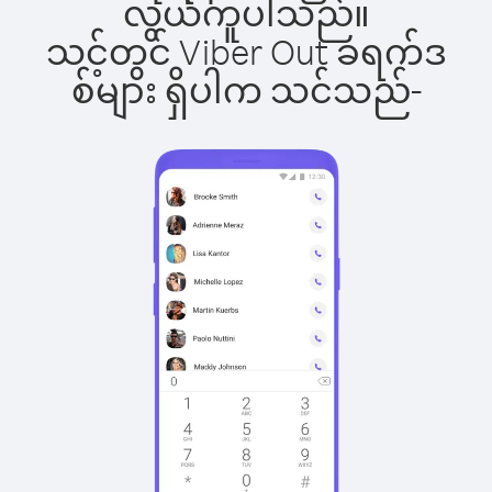
လွယ်ကူပါသည်။
သင့်တွင် Viber Out ခရက်ဒ
စ်များ ရှိပါက သင်သည်-