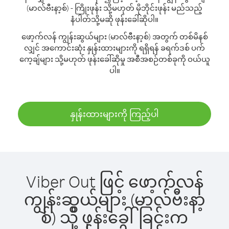
(မာလ်ဗီးနာ့စ်) - ကြိုးဖုန်း သို့မဟုတ် မိုဘိုင်းဖုန်း မည်သည့်
နံပါတ်သို့မဆို ဖုန်းခေါ်ဆိုပါ။
ဖော့က်လန် ကျွန်းဆွယ်များ (မာလ်ဗီးနာ့စ်) အတွက် တစ်မိနစ်
လျှင် အကောင်းဆုံး နှုန်းထားများကို ရရှိရန် ခရက်ဒစ် ပက်
ကေ့ချ်များ သို့မဟုတ် ဖုန်းခေါ်ဆိုမှု အစီအစဉ်တစ်ခုကို ဝယ်ယူ
ပါ။
နှုန်းထားများကို ကြည့်ပါ
Viber Out ဖြင့် ဖော့က်လန်
ကျွန်းဆွယ်များ (မာလ်ဗီးနာ့
စ်) သို့ ဖုန်းခေါ်ခြင်းက