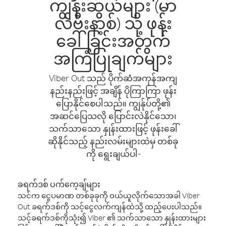
ကျွန်းဆွယ်များ (မာ
လ်ဗီးနာ့စ်) သို့ ဖုန်း
ခေါ်ခြင်းအတွက်
အကြံပြုချက်များ
Viber Out သည် ပိုက်ဆံအကုန်အကျ
နည်းနည်းဖြင့် အချိန် ပိုကြာကြာ ဖုန်း
ပြောနိုင်စေပါသည်။ ကျွန်ုပ်တို့၏
အဆင်ပြေသလို ပြောင်းလဲနိုင်သော၊
သက်သာသော နှုန်းထားဖြင့် ဖုန်းခေါ်
ဆိုနိုင်သည့် နည်းလမ်းများထဲမှ တစ်ခု
ကို ရွေးချယ်ပါ-
ခရက်ဒစ် ပက်ကေ့ချ်များ
သင်က ငွေပမာဏ တစ်ခုခုကို ဝယ်ယူလိုက်သောအခါ Viber
Out ခရက်ဒစ်ကို သင့်ငွေလက်ကျန်ထဲသို့ ထည့်ပေးပါသည်။
သင့်ခရက်ဒစ်ကိုသုံး၍ Viber ၏ သက်သာသော နှုန်းထားများ