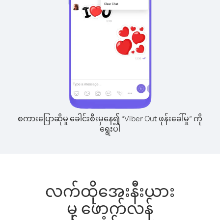
စကားပြောဆိုမှု ခေါင်းစီးမှနေ၍ “Viber Out ဖုန်းခေါ်မှု” ကို
ရွေးပါ
လက်ထိုအေးနီးယား
မှ ဖော့က်လန်