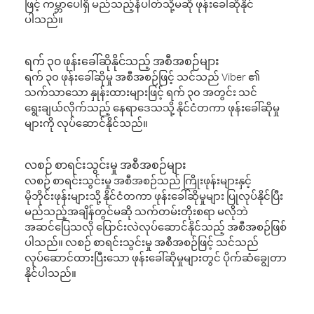
ဖြင့် ကမ္ဘာပေါ်ရှိ မည်သည့်နံပါတ်သို့မဆို ဖုန်းခေါ်ဆိုနိုင်
ပါသည်။
ရက် ၃၀ ဖုန်းခေါ်ဆိုနိုင်သည့် အစီအစဉ်များ
ရက် ၃၀ ဖုန်းခေါ်ဆိုမှု အစီအစဉ်ဖြင့် သင်သည် Viber ၏
သက်သာသော နှုန်းထားများဖြင့် ရက် ၃၀ အတွင်း သင်
ရွေးချယ်လိုက်သည့် နေရာဒေသသို့ နိုင်ငံတကာ ဖုန်းခေါ်ဆိုမှု
များကို လုပ်ဆောင်နိုင်သည်။
လစဉ် စာရင်းသွင်းမှု အစီအစဉ်များ
လစဉ် စာရင်းသွင်းမှု အစီအစဉ်သည် ကြိုးဖုန်းများနှင့်
မိုဘိုင်းဖုန်းများသို့ နိုင်ငံတကာ ဖုန်းခေါ်ဆိုမှုများ ပြုလုပ်နိုင်ပြီး
မည်သည့်အချိန်တွင်မဆို သက်တမ်းတိုးစရာ မလိုဘဲ
အဆင်ပြေသလို ပြောင်းလဲလုပ်ဆောင်နိုင်သည့် အစီအစဉ်ဖြစ်
ပါသည်။ လစဉ် စာရင်းသွင်းမှု အစီအစဉ်ဖြင့် သင်သည်
လုပ်ဆောင်ထားပြီးသော ဖုန်းခေါ်ဆိုမှုများတွင် ပိုက်ဆံချွေတာ
နိုင်ပါသည်။