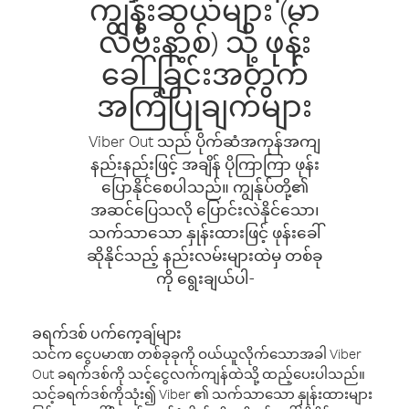
ကျွန်းဆွယ်များ (မာ
လ်ဗီးနာ့စ်) သို့ ဖုန်း
ခေါ်ခြင်းအတွက်
အကြံပြုချက်များ
Viber Out သည် ပိုက်ဆံအကုန်အကျ
နည်းနည်းဖြင့် အချိန် ပိုကြာကြာ ဖုန်း
ပြောနိုင်စေပါသည်။ ကျွန်ုပ်တို့၏
အဆင်ပြေသလို ပြောင်းလဲနိုင်သော၊
သက်သာသော နှုန်းထားဖြင့် ဖုန်းခေါ်
ဆိုနိုင်သည့် နည်းလမ်းများထဲမှ တစ်ခု
ကို ရွေးချယ်ပါ-
ခရက်ဒစ် ပက်ကေ့ချ်များ
သင်က ငွေပမာဏ တစ်ခုခုကို ဝယ်ယူလိုက်သောအခါ Viber
Out ခရက်ဒစ်ကို သင့်ငွေလက်ကျန်ထဲသို့ ထည့်ပေးပါသည်။
သင့်ခရက်ဒစ်ကိုသုံး၍ Viber ၏ သက်သာသော နှုန်းထားများ