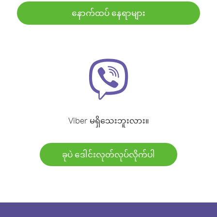
နောက်ထပ် နေရာများ
Viber မရှိသေးဘူးလား။
ခုပဲ ဒေါင်းလုတ်လုပ်လိုက်ပါ