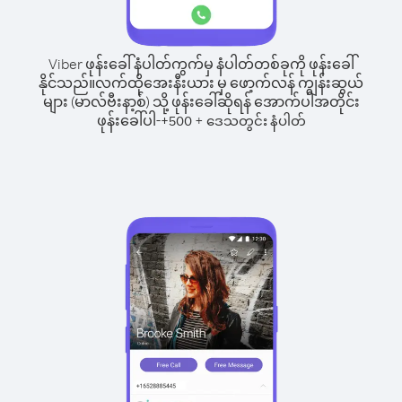
Viber ဖုန်းခေါ်နံပါတ်ကွက်မှ နံပါတ်တစ်ခုကို ဖုန်းခေါ်
နိုင်သည်။
လက်ထိုအေးနီးယား မှ ဖော့က်လန် ကျွန်းဆွယ်
များ (မာလ်ဗီးနာ့စ်) သို့ ဖုန်းခေါ်ဆိုရန် အောက်ပါအတိုင်း
ဖုန်းခေါ်ပါ-
+
+
500
ဒေသတွင်း နံပါတ်