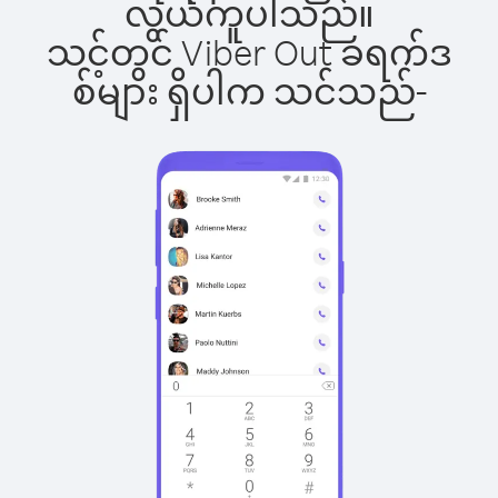
လွယ်ကူပါသည်။
သင့်တွင် Viber Out ခရက်ဒ
စ်များ ရှိပါက သင်သည်-