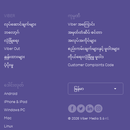
VIBER
ကုမ္ပဏီ
လုပ်ဆောင်ချက်များ
Viber အကြောင်း
ဘလော့ဂ်
အမှတ်တံဆိပ် စင်တာ
လုံခြုံရေး
အလုပ်အကိုင်များ
Viber Out
စည်းကမ်းချက်များနှင့် မူဝါဒများ
နှုန်းထားများ
ကိုယ်ရေးလုံခြုံမှု မူဝါဒ
ပံ့ပိုးမှု
Customer Complaints Code
ဒေါင်းလုတ်
မြန်မာ
Android
iPhone & iPad
Windows PC
Mac
©
2026
Viber Media S.à r.l.
Linux