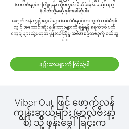
(မာလ်ဗီးနာ့စ်) - ကြိုးဖုန်း သို့မဟုတ် မိုဘိုင်းဖုန်း မည်သည့်
နံပါတ်သို့မဆို ဖုန်းခေါ်ဆိုပါ။
ဖော့က်လန် ကျွန်းဆွယ်များ (မာလ်ဗီးနာ့စ်) အတွက် တစ်မိနစ်
လျှင် အကောင်းဆုံး နှုန်းထားများကို ရရှိရန် ခရက်ဒစ် ပက်
ကေ့ချ်များ သို့မဟုတ် ဖုန်းခေါ်ဆိုမှု အစီအစဉ်တစ်ခုကို ဝယ်ယူ
ပါ။
နှုန်းထားများကို ကြည့်ပါ
Viber Out ဖြင့် ဖော့က်လန်
ကျွန်းဆွယ်များ (မာလ်ဗီးနာ့
စ်) သို့ ဖုန်းခေါ်ခြင်းက