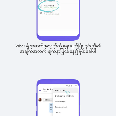
Viber ရှိ အဆက်အသွယ်ကို ရွေးချယ်ပြီး ၎င်းတို့၏
အချက်အလက် မျက်နှာပြင်မှနေ၍ ဖုန်းခေါ်ပါ