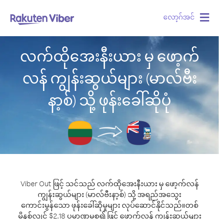
လော့ဂ်အင်
Togg
navig
လက်ထိုအေးနီးယား မှ ဖော့က်
လန် ကျွန်းဆွယ်များ (မာလ်ဗီး
နာ့စ်) သို့ ဖုန်းခေါ်ဆိုပုံ
Viber Out ဖြင့် သင်သည် လက်ထိုအေးနီးယား မှ ဖော့က်လန်
ကျွန်းဆွယ်များ (မာလ်ဗီးနာ့စ်) သို့ အရည်အသွေး
ကောင်းမွန်သော ဖုန်းခေါ်ဆိုမှုများ လုပ်ဆောင်နိုင်သည်။
တစ်
မိနစ်လျှင် $2.18 ပမာဏမှစ၍ ဖြင့် ဖော့က်လန် ကျွန်းဆွယ်များ