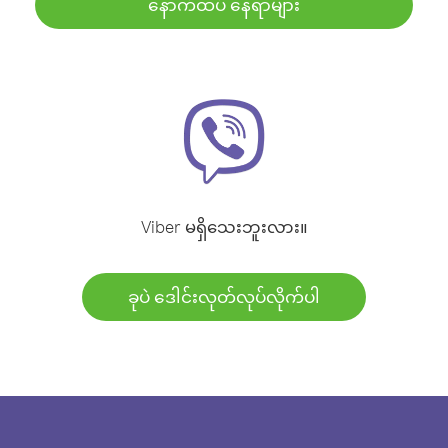
နောက်ထပ် နေရာများ
Viber မရှိသေးဘူးလား။
ခုပဲ ဒေါင်းလုတ်လုပ်လိုက်ပါ