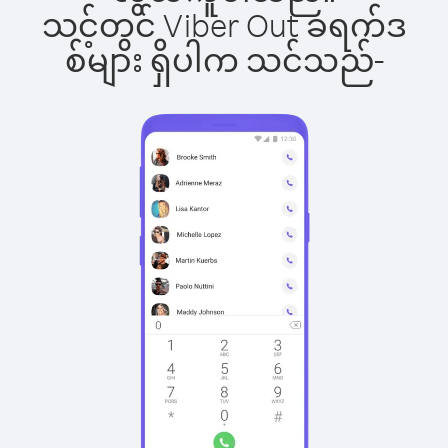
သင့်တွင် Viber Out ခရက်ဒ
စ်များ ရှိပါက သင်သည်-