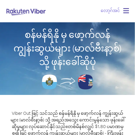
လော့ဂ်အင်
Togg
navig
စန်မန်ရိနို မှ ဖော့က်လန်
ကျွန်းဆွယ်များ (မာလ်ဗီးနာ့စ်)
သို့ ဖုန်းခေါ်ဆိုပုံ
Viber Out ဖြင့် သင်သည် စန်မန်ရိနို မှ ဖော့က်လန် ကျွန်းဆွယ်
များ (မာလ်ဗီးနာ့စ်) သို့ အရည်အသွေး ကောင်းမွန်သော ဖုန်းခေါ်
ဆိုမှုများ လုပ်ဆောင်နိုင်သည်။
တစ်မိနစ်လျှင် $1.80 ပမာဏမှ
စ၍ ဖြင့် ဖော့က်လန် ကျွန်းဆွယ်များ (မာလ်ဗီးနာ့စ်) - ကြိုးဖုန်း