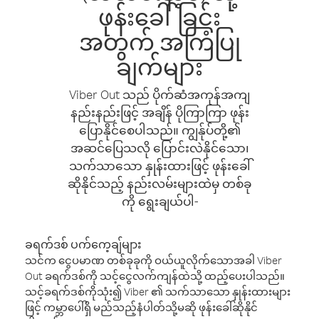
ဖုန်းခေါ်ခြင်း
အတွက် အကြံပြု
ချက်များ
Viber Out သည် ပိုက်ဆံအကုန်အကျ
နည်းနည်းဖြင့် အချိန် ပိုကြာကြာ ဖုန်း
ပြောနိုင်စေပါသည်။ ကျွန်ုပ်တို့၏
အဆင်ပြေသလို ပြောင်းလဲနိုင်သော၊
သက်သာသော နှုန်းထားဖြင့် ဖုန်းခေါ်
ဆိုနိုင်သည့် နည်းလမ်းများထဲမှ တစ်ခု
ကို ရွေးချယ်ပါ-
ခရက်ဒစ် ပက်ကေ့ချ်များ
သင်က ငွေပမာဏ တစ်ခုခုကို ဝယ်ယူလိုက်သောအခါ Viber
Out ခရက်ဒစ်ကို သင့်ငွေလက်ကျန်ထဲသို့ ထည့်ပေးပါသည်။
သင့်ခရက်ဒစ်ကိုသုံး၍ Viber ၏ သက်သာသော နှုန်းထားများ
ဖြင့် ကမ္ဘာပေါ်ရှိ မည်သည့်နံပါတ်သို့မဆို ဖုန်းခေါ်ဆိုနိုင်