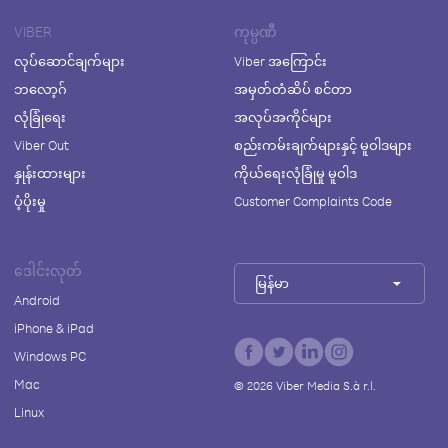
VIBER
ကုမ္ပဏီ
လုပ်ဆောင်ချက်များ
Viber အကြောင်း
ဘလော့ဂ်
အမှတ်တံဆိပ် စင်တာ
လုံခြုံရေး
အလုပ်အကိုင်များ
Viber Out
စည်းကမ်းချက်များနှင့် မူဝါဒများ
နှုန်းထားများ
ကိုယ်ရေးလုံခြုံမှု မူဝါဒ
ပံ့ပိုးမှု
Customer Complaints Code
ဒေါင်းလုတ်
မြန်မာ
Android
iPhone & iPad
Windows PC
Mac
©
2026
Viber Media S.à r.l.
Linux