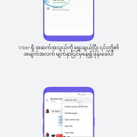
Viber ရှိ အဆက်အသွယ်ကို ရွေးချယ်ပြီး ၎င်းတို့၏
အချက်အလက် မျက်နှာပြင်မှနေ၍ ဖုန်းခေါ်ပါ