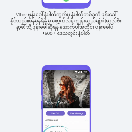
Viber ဖုန်းခေါ်နံပါတ်ကွက်မှ နံပါတ်တစ်ခုကို ဖုန်းခေါ်
နိုင်သည်။
စန်မန်ရိနို မှ ဖော့က်လန် ကျွန်းဆွယ်များ (မာလ်ဗီး
နာ့စ်) သို့ ဖုန်းခေါ်ဆိုရန် အောက်ပါအတိုင်း ဖုန်းခေါ်ပါ-
+
+
500
ဒေသတွင်း နံပါတ်