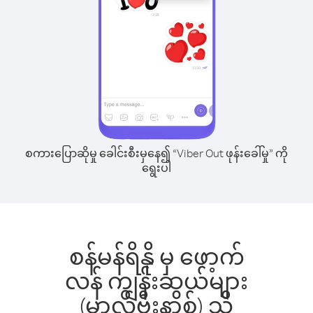
စကားပြောဆိုမှု ခေါင်းစီးမှနေ၍ “Viber Out ဖုန်းခေါ်မှု” ကို
ရွေးပါ
စန်မန်ရိနို မှ ဖော့က်
လန် ကျွန်းဆွယ်များ
(မာလ်ဗီးနာ့စ်) သို့