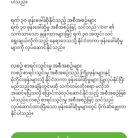
ပါသည်။
ရက် ၃၀ ဖုန်းခေါ်ဆိုနိုင်သည့် အစီအစဉ်များ
ရက် ၃၀ ဖုန်းခေါ်ဆိုမှု အစီအစဉ်ဖြင့် သင်သည် Viber ၏
သက်သာသော နှုန်းထားများဖြင့် ရက် ၃၀ အတွင်း သင်
ရွေးချယ်လိုက်သည့် နေရာဒေသသို့ နိုင်ငံတကာ ဖုန်းခေါ်ဆိုမှု
များကို လုပ်ဆောင်နိုင်သည်။
လစဉ် စာရင်းသွင်းမှု အစီအစဉ်များ
လစဉ် စာရင်းသွင်းမှု အစီအစဉ်သည် ကြိုးဖုန်းများနှင့်
မိုဘိုင်းဖုန်းများသို့ နိုင်ငံတကာ ဖုန်းခေါ်ဆိုမှုများ ပြုလုပ်နိုင်ပြီး
မည်သည့်အချိန်တွင်မဆို သက်တမ်းတိုးစရာ မလိုဘဲ
အဆင်ပြေသလို ပြောင်းလဲလုပ်ဆောင်နိုင်သည့် အစီအစဉ်ဖြစ်
ပါသည်။ လစဉ် စာရင်းသွင်းမှု အစီအစဉ်ဖြင့် သင်သည်
လုပ်ဆောင်ထားပြီးသော ဖုန်းခေါ်ဆိုမှုများတွင် ပိုက်ဆံချွေတာ
နိုင်ပါသည်။