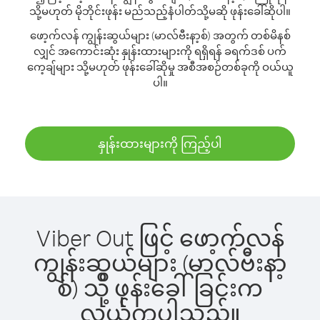
သို့မဟုတ် မိုဘိုင်းဖုန်း မည်သည့်နံပါတ်သို့မဆို ဖုန်းခေါ်ဆိုပါ။
ဖော့က်လန် ကျွန်းဆွယ်များ (မာလ်ဗီးနာ့စ်) အတွက် တစ်မိနစ်
လျှင် အကောင်းဆုံး နှုန်းထားများကို ရရှိရန် ခရက်ဒစ် ပက်
ကေ့ချ်များ သို့မဟုတ် ဖုန်းခေါ်ဆိုမှု အစီအစဉ်တစ်ခုကို ဝယ်ယူ
ပါ။
နှုန်းထားများကို ကြည့်ပါ
Viber Out ဖြင့် ဖော့က်လန်
ကျွန်းဆွယ်များ (မာလ်ဗီးနာ့
စ်) သို့ ဖုန်းခေါ်ခြင်းက
လွယ်ကူပါသည်။