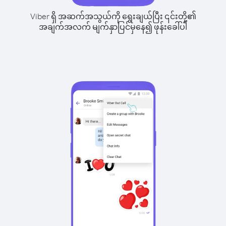
Viber ရှိ အဆက်အသွယ်ကို ရွေးချယ်ပြီး ၎င်းတို့၏
အချက်အလက် မျက်နှာပြင်မှနေ၍ ဖုန်းခေါ်ပါ