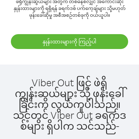
ဖဲရိုကျွန်းဆွယ်များ အတွက် တစ်မိနစ်လျှင် အကောင်းဆုံး
နှုန်းထားများကို ရရှိရန် ခရက်ဒစ် ပက်ကေ့ချ်များ သို့မဟုတ်
ဖုန်းခေါ်ဆိုမှု အစီအစဉ်တစ်ခုကို ဝယ်ယူပါ။
နှုန်းထားများကို ကြည့်ပါ
Viber Out ဖြင့် ဖဲရို
ကျွန်းဆွယ်များ သို့ ဖုန်းခေါ်
ခြင်းက လွယ်ကူပါသည်။
သင့်တွင် Viber Out ခရက်ဒ
စ်များ ရှိပါက သင်သည်-