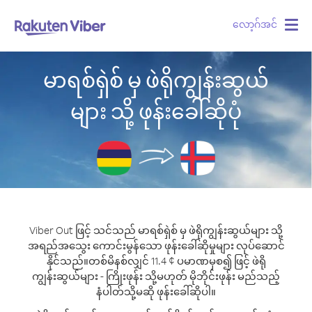
လော့ဂ်အင်
Togg
navig
မာရစ်ရှဲစ် မှ ဖဲရိုကျွန်းဆွယ်
များ သို့ ဖုန်းခေါ်ဆိုပုံ
Viber Out ဖြင့် သင်သည် မာရစ်ရှဲစ် မှ ဖဲရိုကျွန်းဆွယ်များ သို့
အရည်အသွေး ကောင်းမွန်သော ဖုန်းခေါ်ဆိုမှုများ လုပ်ဆောင်
နိုင်သည်။
တစ်မိနစ်လျှင် 11.4 ¢ ပမာဏမှစ၍ ဖြင့် ဖဲရို
ကျွန်းဆွယ်များ - ကြိုးဖုန်း သို့မဟုတ် မိုဘိုင်းဖုန်း မည်သည့်
နံပါတ်သို့မဆို ဖုန်းခေါ်ဆိုပါ။