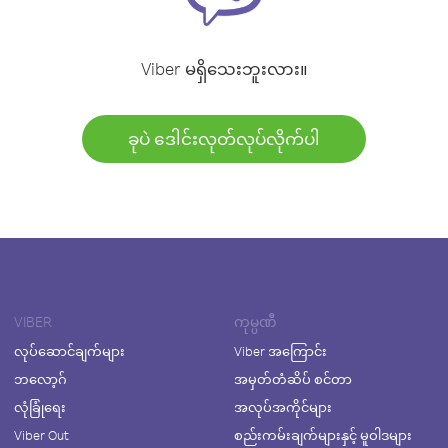
Viber မရှိသေးဘူးလား။
ခုပဲ ဒေါင်းလုတ်လုပ်လိုက်ပါ
VIBER
ကုမ္ပဏီ
လုပ်ဆောင်ချက်များ
Viber အကြောင်း
ဘလော့ဂ်
အမှတ်တံဆိပ် စင်တာ
လုံခြုံရေး
အလုပ်အကိုင်များ
Viber Out
စည်းကမ်းချက်များနှင့် မူဝါဒများ