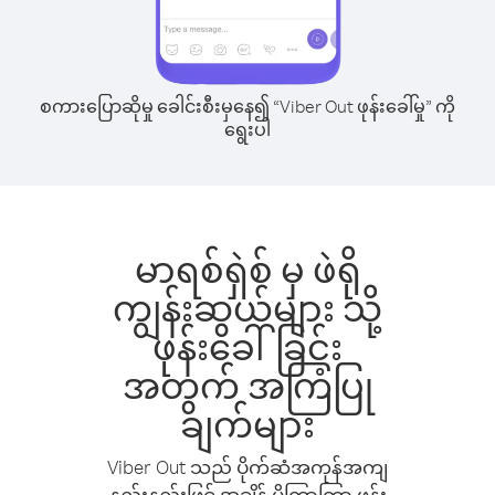
စကားပြောဆိုမှု ခေါင်းစီးမှနေ၍ “Viber Out ဖုန်းခေါ်မှု” ကို
ရွေးပါ
မာရစ်ရှဲစ် မှ ဖဲရို
ကျွန်းဆွယ်များ သို့
ဖုန်းခေါ်ခြင်း
အတွက် အကြံပြု
ချက်များ
Viber Out သည် ပိုက်ဆံအကုန်အကျ
နည်းနည်းဖြင့် အချိန် ပိုကြာကြာ ဖုန်း