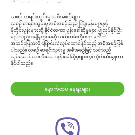
လစဉ် စာရင်းသွင်းမှု အစီအစဉ်များ
လစဉ် စာရင်းသွင်းမှု အစီအစဉ်သည် ကြိုးဖုန်းများနှင့်
မိုဘိုင်းဖုန်းများသို့ နိုင်ငံတကာ ဖုန်းခေါ်ဆိုမှုများ ပြုလုပ်နိုင်ပြီး
မည်သည့်အချိန်တွင်မဆို သက်တမ်းတိုးစရာ မလိုဘဲ
အဆင်ပြေသလို ပြောင်းလဲလုပ်ဆောင်နိုင်သည့် အစီအစဉ်ဖြစ်
ပါသည်။ လစဉ် စာရင်းသွင်းမှု အစီအစဉ်ဖြင့် သင်သည်
လုပ်ဆောင်ထားပြီးသော ဖုန်းခေါ်ဆိုမှုများတွင် ပိုက်ဆံချွေတာ
နိုင်ပါသည်။
နောက်ထပ် နေရာများ