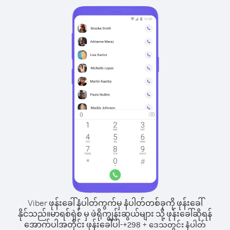
Viber ဖုန်းခေါ်နံပါတ်ကွက်မှ နံပါတ်တစ်ခုကို ဖုန်းခေါ်
နိုင်သည်။
မာရစ်ရှဲစ် မှ ဖဲရိုကျွန်းဆွယ်များ သို့ ဖုန်းခေါ်ဆိုရန်
အောက်ပါအတိုင်း ဖုန်းခေါ်ပါ-
+
+
298
ဒေသတွင်း နံပါတ်