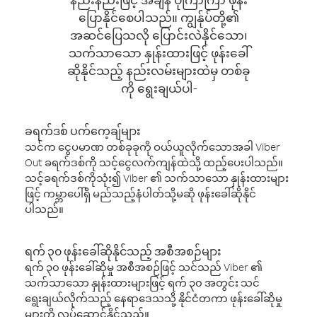
ပြောနိုင်စေပါသည်။ ကျွန်ုပ်တို့၏
အဆင်ပြေသလို ပြောင်းလဲနိုင်သော၊
သက်သာသော နှုန်းထားဖြင့် ဖုန်းခေါ်
ဆိုနိုင်သည့် နည်းလမ်းများထဲမှ တစ်ခု
ကို ရွေးချယ်ပါ-
ခရက်ဒစ် ပက်ကေ့ချ်များ
သင်က ငွေပမာဏ တစ်ခုခုကို ဝယ်ယူလိုက်သောအခါ Viber
Out ခရက်ဒစ်ကို သင့်ငွေလက်ကျန်ထဲသို့ ထည့်ပေးပါသည်။
သင့်ခရက်ဒစ်ကိုသုံး၍ Viber ၏ သက်သာသော နှုန်းထားများ
ဖြင့် ကမ္ဘာပေါ်ရှိ မည်သည့်နံပါတ်သို့မဆို ဖုန်းခေါ်ဆိုနိုင်
ပါသည်။
ရက် ၃၀ ဖုန်းခေါ်ဆိုနိုင်သည့် အစီအစဉ်များ
ရက် ၃၀ ဖုန်းခေါ်ဆိုမှု အစီအစဉ်ဖြင့် သင်သည် Viber ၏
သက်သာသော နှုန်းထားများဖြင့် ရက် ၃၀ အတွင်း သင်
ရွေးချယ်လိုက်သည့် နေရာဒေသသို့ နိုင်ငံတကာ ဖုန်းခေါ်ဆိုမှု
များကို လုပ်ဆောင်နိုင်သည်။