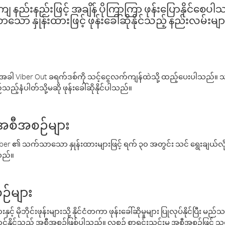
နည်းနည်းဖြင့် အချိန် ပိုကြာကြာ ဖုန်းပြောနိုင်စေပ
ော နှုန်းထားဖြင့် ဖုန်းခေါ်ဆိုနိုင်သည့် နည်းလမ်းမျာ
ါ Viber Out ခရက်ဒစ်ကို သင့်ငွေလက်ကျန်ထဲသို့ ထည့်ပေးပါသည်။ သင
ည့်နံပါတ်သို့မဆို ဖုန်းခေါ်ဆိုနိုင်ပါသည်။
် အစီအစဉ်များ
် Viber ၏ သက်သာသော နှုန်းထားများဖြင့် ရက် ၃၀ အတွင်း သင် ရွေးချယ်
်သည်။
ဉ်များ
့် မိုဘိုင်းဖုန်းများသို့ နိုင်ငံတကာ ဖုန်းခေါ်ဆိုမှုများ ပြုလုပ်နိုင်ပြီး
်နိုင်သည့် အစီအစဉ်ဖြစ်ပါသည်။ လစဉ် စာရင်းသွင်းမှု အစီအစဉ်ဖြင့်