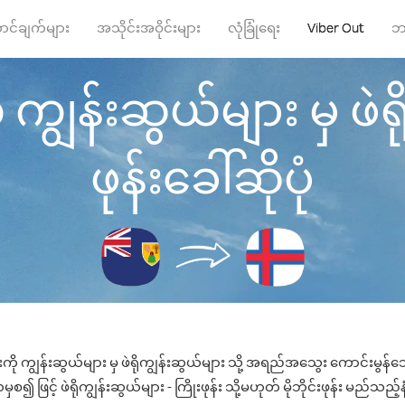
ာင်ချက်များ
အသိုင်းအဝိုင်းများ
လုံခြုံရေး
Viber Out
ဘ
ကျွန်းဆွယ်များ မှ ဖဲရိ
ဖုန်းခေါ်ဆိုပုံ
ကို ကျွန်းဆွယ်များ မှ ဖဲရိုကျွန်းဆွယ်များ သို့ အရည်အသွေး ကောင်းမွန်သော
၍ ဖြင့် ဖဲရိုကျွန်းဆွယ်များ - ကြိုးဖုန်း သို့မဟုတ် မိုဘိုင်းဖုန်း မည်သည့်နံ