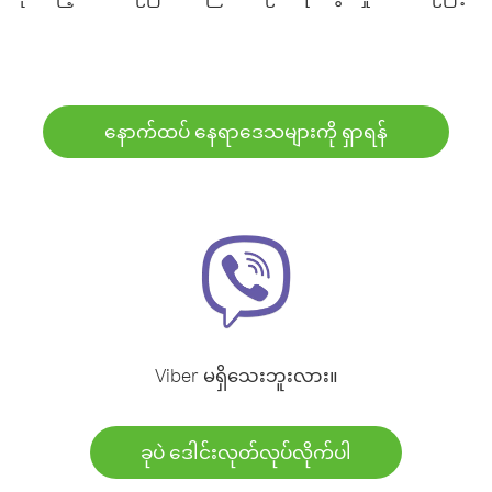
နောက်ထပ် နေရာဒေသများကို ရှာရန်
Viber မရှိသေးဘူးလား။
ခုပဲ ဒေါင်းလုတ်လုပ်လိုက်ပါ