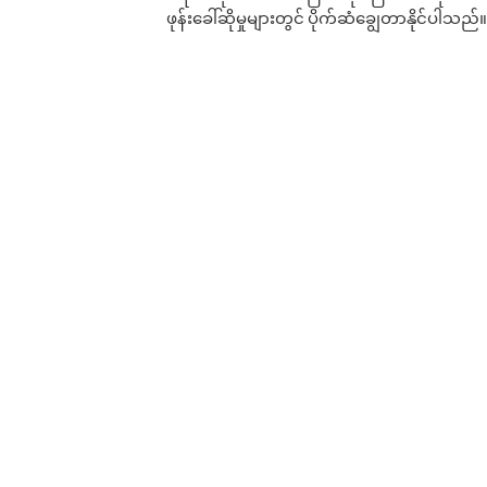
ဖုန်းခေါ်ဆိုမှုများတွင် ပိုက်ဆံချွေတာနိုင်ပါသည်။