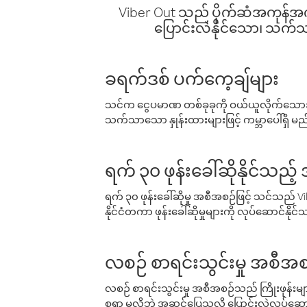
Viber Out သည် ပိုက်ဆံအကုန်အကျ 
ပြောင်းလဲနိုင်သော၊ သက်သာသ
ခရက်ဒစ် ပက်ကေ့ချ်များ
သင်က ငွေပမာဏ တစ်ခုခုကို ဝယ်ယူလိုက်သောအခ
သက်သာသော နှုန်းထားများဖြင့် ကမ္ဘာပေါ်ရှိ မည်သ
ရက် ၃၀ ဖုန်းခေါ်ဆိုနိုင်သည့
ရက် ၃၀ ဖုန်းခေါ်ဆိုမှု အစီအစဉ်ဖြင့် သင်သည
နိုင်ငံတကာ ဖုန်းခေါ်ဆိုမှုများကို လုပ်ဆောင်နိုင
လစဉ် စာရင်းသွင်းမှု အစီအစ
လစဉ် စာရင်းသွင်းမှု အစီအစဉ်သည် ကြိုးဖုန်းများနှင
စရာ မလိုဘဲ အဆင်ပြေသလို ပြောင်းလဲလုပ်ဆောင