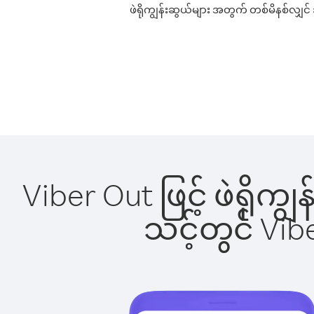
ဖဲရိုကျွန်းဆွယ်များ အတွက် တစ်မိနစ်လျှင် 
Viber Out ဖြင့် ဖဲရိုက
သင့်တွင် Vi