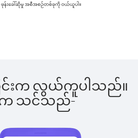
 ဖုန်းခေါ်ဆိုမှု အစီအစဉ်တစ်ခုကို ဝယ်ယူပါ။
ခေါ်ခြင်းက လွယ်ကူပါသည်။
ိပါက သင်သည်-