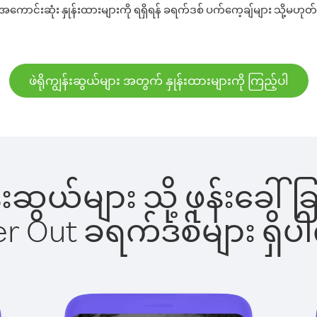
အကောင်းဆုံး နှုန်းထားများကို ရရှိရန် ခရက်ဒစ် ပက်ကေ့ချ်များ သို့မဟုတ်
ဖဲရိုကျွန်းဆွယ်များ အတွက် နှုန်းထားများကို ကြည့်ပါ
ျွန်းဆွယ်များ သို့ ဖုန်း
ber Out ခရက်ဒစ်များ ရှ