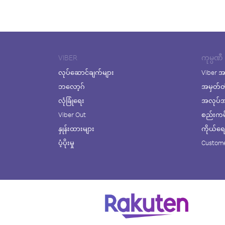
VIBER
ကုမ္ပဏီ
လုပ်ဆောင်ချက်များ
Viber အ
ဘလော့ဂ်
အမှတ်တ
လုံခြုံရေး
အလုပ်အက
Viber Out
စည်းကမ်း
နှုန်းထားများ
ကိုယ်ရေးလ
ပံ့ပိုးမှု
Custome