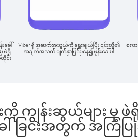
န်းခေါ်
Viber ရှိ အဆက်အသွယ်ကို ရွေးချယ်ပြီး ၎င်းတို့၏
စကားပ
 ဖဲရို
အချက်အလက် မျက်နှာပြင်မှနေ၍ ဖုန်းခေါ်ပါ
တိုင်း
ကို ကျွန်းဆွယ်များ မှ ဖဲရ
်းခေါ်ခြင်းအတွက် အကြံပြ