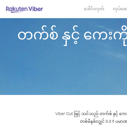
ဒေါင်းလုတ်
လုပ်ဆေ
တက်စ် နှင့် ကေးကို 
Viber Out ဖြင့် သင်သည် တက်စ် နှင့် ကေး
တစ်မိနစ်လျှင် 9.9 ¢ ပမာဏမှစ