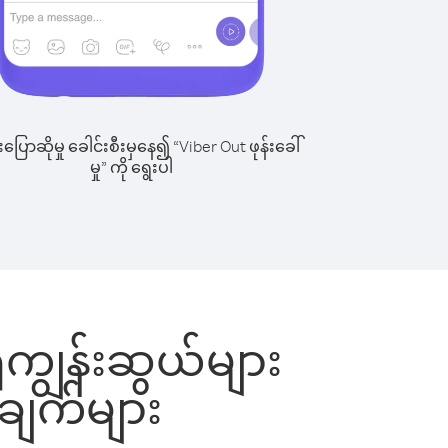
ြောဆိုမှု ခေါင်းစီးမှနေ၍ “Viber Out ဖုန်းခေါ်
မှု” ကို ရွေးပါ
ိုကျွန်းဆွယ်များ
ုချက်များ