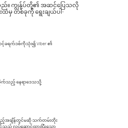
ါသည်။ ကျွန်ုပ်တို့၏ အဆင်ပြေသလို
းထဲမှ တစ်ခုကို ရွေးချယ်ပါ-
့်ခရက်ဒစ်ကိုသုံး၍ Viber ၏
လိုက်သည့် နေရာဒေသသို့
 မည်သည့်အချိန်တွင်မဆို သက်တမ်းတိုး
 သင်သည် လုပ်ဆောင်ထားပြီးသော