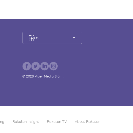
မြန်မာ
©
2026
Viber Media S.à r.l.
ing
Rakuten Insight
Rakuten TV
About Rakuten