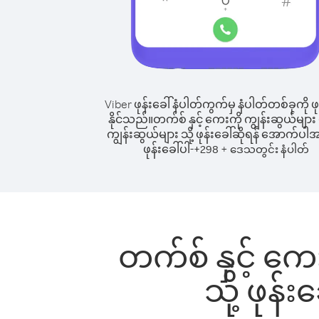
Viber ဖုန်းခေါ်နံပါတ်ကွက်မှ နံပါတ်တစ်ခုကို ဖု
နိုင်သည်။
တက်စ် နှင့် ကေးကို ကျွန်းဆွယ်များ မှ
ကျွန်းဆွယ်များ သို့ ဖုန်းခေါ်ဆိုရန် အောက်ပါအ
ဖုန်းခေါ်ပါ-
+
+
298
ဒေသတွင်း နံပါတ်
တက်စ် နှင့် ကေး
သို့ ဖုန