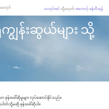
လော့ဂ်
လော့ဂ်အင်
သို့မဟုတ်
အကောင့် ဖန်တီးရန်
ုကျွန်းဆွယ်များ သို့
 ဖုန်းခေါ်ဆိုမှုများ လုပ်ဆောင်နိုင်သည်။
ပါတ်သို့မဆို ဖုန်းခေါ်ဆိုပါ။