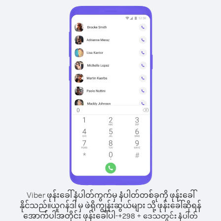
Viber ဖုန်းခေါ်နံပါတ်ကွက်မှ နံပါတ်တစ်ခုကို ဖုန်းခေါ်
နိုင်သည်။
ယူဂန်ဒါ မှ ဖဲရိုကျွန်းဆွယ်များ သို့ ဖုန်းခေါ်ဆိုရန်
အောက်ပါအတိုင်း ဖုန်းခေါ်ပါ-
+
+
298
ဒေသတွင်း နံပါတ်