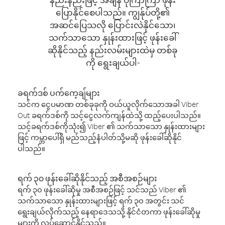
ပြောနိုင်စေပါသည်။ ကျွန်ုပ်တို့၏
အဆင်ပြေသလို ပြောင်းလဲနိုင်သော၊
သက်သာသော နှုန်းထားဖြင့် ဖုန်းခေါ်
ဆိုနိုင်သည့် နည်းလမ်းများထဲမှ တစ်ခု
ကို ရွေးချယ်ပါ-
ခရက်ဒစ် ပက်ကေ့ချ်များ
သင်က ငွေပမာဏ တစ်ခုခုကို ဝယ်ယူလိုက်သောအခါ Viber
Out ခရက်ဒစ်ကို သင့်ငွေလက်ကျန်ထဲသို့ ထည့်ပေးပါသည်။
သင့်ခရက်ဒစ်ကိုသုံး၍ Viber ၏ သက်သာသော နှုန်းထားများ
ဖြင့် ကမ္ဘာပေါ်ရှိ မည်သည့်နံပါတ်သို့မဆို ဖုန်းခေါ်ဆိုနိုင်
ပါသည်။
ရက် ၃၀ ဖုန်းခေါ်ဆိုနိုင်သည့် အစီအစဉ်များ
ရက် ၃၀ ဖုန်းခေါ်ဆိုမှု အစီအစဉ်ဖြင့် သင်သည် Viber ၏
သက်သာသော နှုန်းထားများဖြင့် ရက် ၃၀ အတွင်း သင်
ရွေးချယ်လိုက်သည့် နေရာဒေသသို့ နိုင်ငံတကာ ဖုန်းခေါ်ဆိုမှု
များကို လုပ်ဆောင်နိုင်သည်။