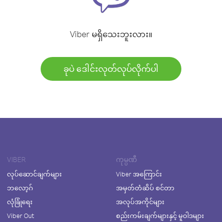
Viber မရှိသေးဘူးလား။
ခုပဲ ဒေါင်းလုတ်လုပ်လိုက်ပါ
VIBER
ကုမ္ပဏီ
လုပ်ဆောင်ချက်များ
Viber အကြောင်း
ဘလော့ဂ်
အမှတ်တံဆိပ် စင်တာ
လုံခြုံရေး
အလုပ်အကိုင်များ
Viber Out
စည်းကမ်းချက်များနှင့် မူဝါဒများ