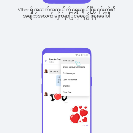
Viber ရှိ အဆက်အသွယ်ကို ရွေးချယ်ပြီး ၎င်းတို့၏
အချက်အလက် မျက်နှာပြင်မှနေ၍ ဖုန်းခေါ်ပါ