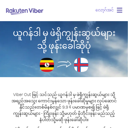
လော့ဂ်အင်
Togg
navig
ယူဂန်ဒါ မှ ဖဲရိုကျွန်းဆွယ်များ
သို့ ဖုန်းခေါ်ဆိုပုံ
Viber Out ဖြင့် သင်သည် ယူဂန်ဒါ မှ ဖဲရိုကျွန်းဆွယ်များ သို့
အရည်အသွေး ကောင်းမွန်သော ဖုန်းခေါ်ဆိုမှုများ လုပ်ဆောင်
နိုင်သည်။
တစ်မိနစ်လျှင် 9.9 ¢ ပမာဏမှစ၍ ဖြင့် ဖဲရို
ကျွန်းဆွယ်များ - ကြိုးဖုန်း သို့မဟုတ် မိုဘိုင်းဖုန်း မည်သည့်
နံပါတ်သို့မဆို ဖုန်းခေါ်ဆိုပါ။