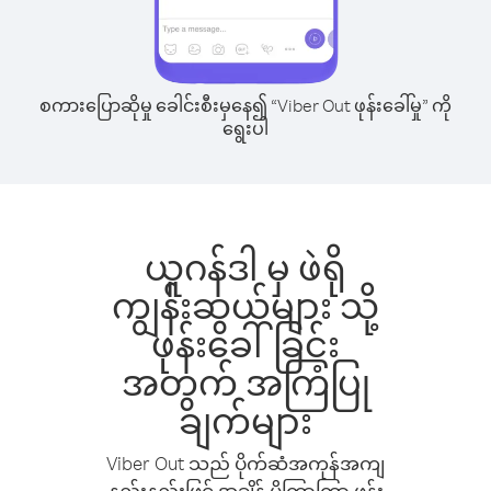
စကားပြောဆိုမှု ခေါင်းစီးမှနေ၍ “Viber Out ဖုန်းခေါ်မှု” ကို
ရွေးပါ
ယူဂန်ဒါ မှ ဖဲရို
ကျွန်းဆွယ်များ သို့
ဖုန်းခေါ်ခြင်း
အတွက် အကြံပြု
ချက်များ
Viber Out သည် ပိုက်ဆံအကုန်အကျ
နည်းနည်းဖြင့် အချိန် ပိုကြာကြာ ဖုန်း