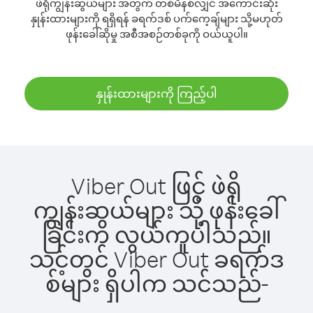
ဖဲရိုကျွန်းဆွယ်များ အတွက် တစ်မိနစ်လျှင် အကောင်းဆုံး
နှုန်းထားများကို ရရှိရန် ခရက်ဒစ် ပက်ကေ့ချ်များ သို့မဟုတ်
ဖုန်းခေါ်ဆိုမှု အစီအစဉ်တစ်ခုကို ဝယ်ယူပါ။
နှုန်းထားများကို ကြည့်ပါ
Viber Out ဖြင့် ဖဲရို
ကျွန်းဆွယ်များ သို့ ဖုန်းခေါ်
ခြင်းက လွယ်ကူပါသည်။
သင့်တွင် Viber Out ခရက်ဒ
စ်များ ရှိပါက သင်သည်-