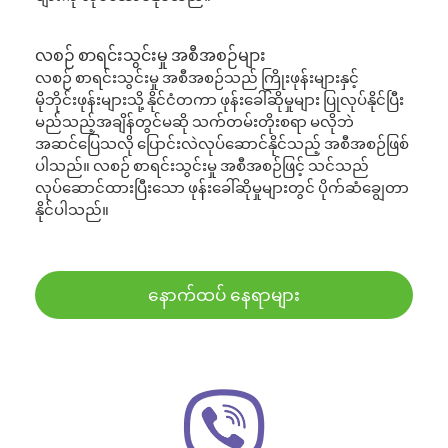
လစဉ် စာရင်းသွင်းမှု အစီအစဉ်များ
လစဉ် စာရင်းသွင်းမှု အစီအစဉ်သည် ကြိုးဖုန်းများနှင့်
မိုဘိုင်းဖုန်းများသို့ နိုင်ငံတကာ ဖုန်းခေါ်ဆိုမှုများ ပြုလုပ်နိုင်ပြီး
မည်သည့်အချိန်တွင်မဆို သက်တမ်းတိုးစရာ မလိုဘဲ
အဆင်ပြေသလို ပြောင်းလဲလုပ်ဆောင်နိုင်သည့် အစီအစဉ်ဖြစ်
ပါသည်။ လစဉ် စာရင်းသွင်းမှု အစီအစဉ်ဖြင့် သင်သည်
လုပ်ဆောင်ထားပြီးသော ဖုန်းခေါ်ဆိုမှုများတွင် ပိုက်ဆံချွေတာ
နိုင်ပါသည်။
နောက်ထပ် နေရာများ