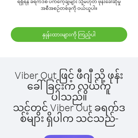
ရရှိရန် ခရက်ဒစ် ပက်ကေ့ချ်များ သို့မဟုတ် ဖုန်းခေါ်ဆိုမှု
အစီအစဉ်တစ်ခုကို ဝယ်ယူပါ။
နှုန်းထားများကို ကြည့်ပါ
Viber Out ဖြင့် ဖီဂျီ သို့ ဖုန်း
ခေါ်ခြင်းက လွယ်ကူ
ပါသည်။
သင့်တွင် Viber Out ခရက်ဒ
စ်များ ရှိပါက သင်သည်-