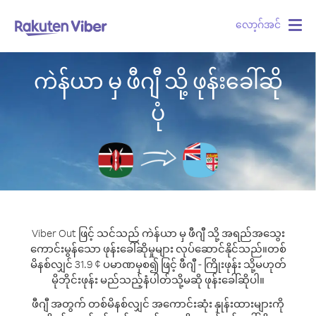
လော့ဂ်အင်
Togg
navig
ကဲန်ယာ မှ ဖီဂျီ သို့ ဖုန်းခေါ်ဆို
ပုံ
Viber Out ဖြင့် သင်သည် ကဲန်ယာ မှ ဖီဂျီ သို့ အရည်အသွေး
ကောင်းမွန်သော ဖုန်းခေါ်ဆိုမှုများ လုပ်ဆောင်နိုင်သည်။
တစ်
မိနစ်လျှင် 31.9 ¢ ပမာဏမှစ၍ ဖြင့် ဖီဂျီ - ကြိုးဖုန်း သို့မဟုတ်
မိုဘိုင်းဖုန်း မည်သည့်နံပါတ်သို့မဆို ဖုန်းခေါ်ဆိုပါ။
ဖီဂျီ အတွက် တစ်မိနစ်လျှင် အကောင်းဆုံး နှုန်းထားများကို