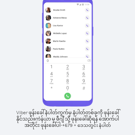
Viber ဖုန်းခေါ်နံပါတ်ကွက်မှ နံပါတ်တစ်ခုကို ဖုန်းခေါ်
နိုင်သည်။
ကဲန်ယာ မှ ဖီဂျီ သို့ ဖုန်းခေါ်ဆိုရန် အောက်ပါ
အတိုင်း ဖုန်းခေါ်ပါ-
+
+
679
ဒေသတွင်း နံပါတ်