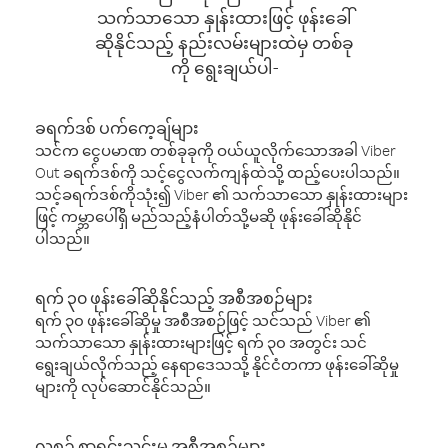
သက်သာသော နှုန်းထားဖြင့် ဖုန်းခေါ်
ဆိုနိုင်သည့် နည်းလမ်းများထဲမှ တစ်ခု
ကို ရွေးချယ်ပါ-
ခရက်ဒစ် ပက်ကေ့ချ်များ
သင်က ငွေပမာဏ တစ်ခုခုကို ဝယ်ယူလိုက်သောအခါ Viber
Out ခရက်ဒစ်ကို သင့်ငွေလက်ကျန်ထဲသို့ ထည့်ပေးပါသည်။
သင့်ခရက်ဒစ်ကိုသုံး၍ Viber ၏ သက်သာသော နှုန်းထားများ
ဖြင့် ကမ္ဘာပေါ်ရှိ မည်သည့်နံပါတ်သို့မဆို ဖုန်းခေါ်ဆိုနိုင်
ပါသည်။
ရက် ၃၀ ဖုန်းခေါ်ဆိုနိုင်သည့် အစီအစဉ်များ
ရက် ၃၀ ဖုန်းခေါ်ဆိုမှု အစီအစဉ်ဖြင့် သင်သည် Viber ၏
သက်သာသော နှုန်းထားများဖြင့် ရက် ၃၀ အတွင်း သင်
ရွေးချယ်လိုက်သည့် နေရာဒေသသို့ နိုင်ငံတကာ ဖုန်းခေါ်ဆိုမှု
များကို လုပ်ဆောင်နိုင်သည်။
လစဉ် စာရင်းသွင်းမှု အစီအစဉ်များ