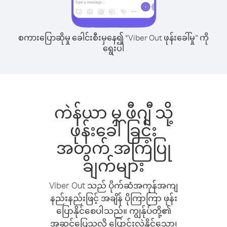
စကားပြောဆိုမှု ခေါင်းစီးမှနေ၍ “Viber Out ဖုန်းခေါ်မှု” ကို
ရွေးပါ
ကဲန်ယာ မှ ဖီဂျီ သို့
ဖုန်းခေါ်ခြင်း
အတွက် အကြံပြု
ချက်များ
Viber Out သည် ပိုက်ဆံအကုန်အကျ
နည်းနည်းဖြင့် အချိန် ပိုကြာကြာ ဖုန်း
ပြောနိုင်စေပါသည်။ ကျွန်ုပ်တို့၏
အဆင်ပြေသလို ပြောင်းလဲနိုင်သော၊