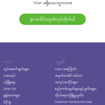
Viber မရှိသေးဘူးလား။
ခုပဲ ဒေါင်းလုတ်လုပ်လိုက်ပါ
VIBER
ကုမ္ပဏီ
လုပ်ဆောင်ချက်များ
Viber အကြောင်း
ဘလော့ဂ်
အမှတ်တံဆိပ် စင်တာ
လုံခြုံရေး
အလုပ်အကိုင်များ
Viber Out
စည်းကမ်းချက်များနှင့် မူဝါဒများ
နှုန်းထားများ
ကိုယ်ရေးလုံခြုံမှု မူဝါဒ
ပံ့ပိုးမှု
Customer Complaints Code