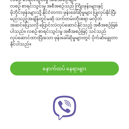
လစဉ် စာရင်းသွင်းမှု အစီအစဉ်သည် ကြိုးဖုန်းများနှင့်
မိုဘိုင်းဖုန်းများသို့ နိုင်ငံတကာ ဖုန်းခေါ်ဆိုမှုများ ပြုလုပ်နိုင်ပြီး
မည်သည့်အချိန်တွင်မဆို သက်တမ်းတိုးစရာ မလိုဘဲ
အဆင်ပြေသလို ပြောင်းလဲလုပ်ဆောင်နိုင်သည့် အစီအစဉ်ဖြစ်
ပါသည်။ လစဉ် စာရင်းသွင်းမှု အစီအစဉ်ဖြင့် သင်သည်
လုပ်ဆောင်ထားပြီးသော ဖုန်းခေါ်ဆိုမှုများတွင် ပိုက်ဆံချွေတာ
နိုင်ပါသည်။
နောက်ထပ် နေရာများ