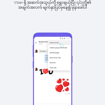
Viber ရှိ အဆက်အသွယ်ကို ရွေးချယ်ပြီး ၎င်းတို့၏
အချက်အလက် မျက်နှာပြင်မှနေ၍ ဖုန်းခေါ်ပါ