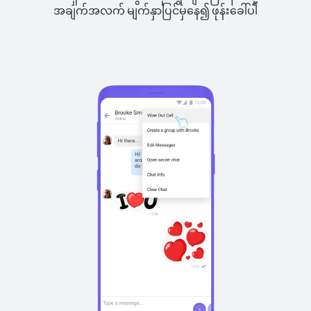
အချက်အလက် မျက်နှာပြင်မှနေ၍ ဖုန်းခေါ်ပါ