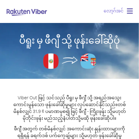
လော့ဂ်အင်
Togg
navig
ပီရူး မှ ဖီဂျီ သို့ ဖုန်းခေါ်ဆိုပုံ
Viber Out ဖြင့် သင်သည် ပီရူး မှ ဖီဂျီ သို့ အရည်အသွေး
ကောင်းမွန်သော ဖုန်းခေါ်ဆိုမှုများ လုပ်ဆောင်နိုင်သည်။
တစ်
မိနစ်လျှင် 31.9 ¢ ပမာဏမှစ၍ ဖြင့် ဖီဂျီ - ကြိုးဖုန်း သို့မဟုတ်
မိုဘိုင်းဖုန်း မည်သည့်နံပါတ်သို့မဆို ဖုန်းခေါ်ဆိုပါ။
ဖီဂျီ အတွက် တစ်မိနစ်လျှင် အကောင်းဆုံး နှုန်းထားများကို
ရရှိရန် ခရက်ဒစ် ပက်ကေ့ချ်များ သို့မဟုတ် ဖုန်းခေါ်ဆိုမှု