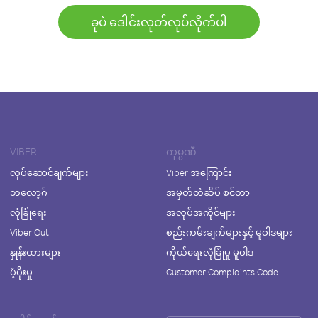
ခုပဲ ဒေါင်းလုတ်လုပ်လိုက်ပါ
VIBER
ကုမ္ပဏီ
လုပ်ဆောင်ချက်များ
Viber အကြောင်း
ဘလော့ဂ်
အမှတ်တံဆိပ် စင်တာ
လုံခြုံရေး
အလုပ်အကိုင်များ
Viber Out
စည်းကမ်းချက်များနှင့် မူဝါဒများ
နှုန်းထားများ
ကိုယ်ရေးလုံခြုံမှု မူဝါဒ
ပံ့ပိုးမှု
Customer Complaints Code