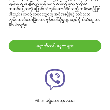
မည်သည့်အချိန်တွင်မဆို သက်တမ်းတိုးစရာ မလိုဘဲ
အဆင်ပြေသလို ပြောင်းလဲလုပ်ဆောင်နိုင်သည့် အစီအစဉ်ဖြစ်
ပါသည်။ လစဉ် စာရင်းသွင်းမှု အစီအစဉ်ဖြင့် သင်သည်
လုပ်ဆောင်ထားပြီးသော ဖုန်းခေါ်ဆိုမှုများတွင် ပိုက်ဆံချွေတာ
နိုင်ပါသည်။
နောက်ထပ် နေရာများ
Viber မရှိသေးဘူးလား။