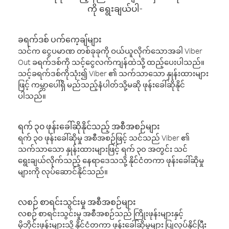
ကို ရွေးချယ်ပါ-
ခရက်ဒစ် ပက်ကေ့ချ်များ
သင်က ငွေပမာဏ တစ်ခုခုကို ဝယ်ယူလိုက်သောအခါ Viber
Out ခရက်ဒစ်ကို သင့်ငွေလက်ကျန်ထဲသို့ ထည့်ပေးပါသည်။
သင့်ခရက်ဒစ်ကိုသုံး၍ Viber ၏ သက်သာသော နှုန်းထားများ
ဖြင့် ကမ္ဘာပေါ်ရှိ မည်သည့်နံပါတ်သို့မဆို ဖုန်းခေါ်ဆိုနိုင်
ပါသည်။
ရက် ၃၀ ဖုန်းခေါ်ဆိုနိုင်သည့် အစီအစဉ်များ
ရက် ၃၀ ဖုန်းခေါ်ဆိုမှု အစီအစဉ်ဖြင့် သင်သည် Viber ၏
သက်သာသော နှုန်းထားများဖြင့် ရက် ၃၀ အတွင်း သင်
ရွေးချယ်လိုက်သည့် နေရာဒေသသို့ နိုင်ငံတကာ ဖုန်းခေါ်ဆိုမှု
များကို လုပ်ဆောင်နိုင်သည်။
လစဉ် စာရင်းသွင်းမှု အစီအစဉ်များ
လစဉ် စာရင်းသွင်းမှု အစီအစဉ်သည် ကြိုးဖုန်းများနှင့်
မိုဘိုင်းဖုန်းများသို့ နိုင်ငံတကာ ဖုန်းခေါ်ဆိုမှုများ ပြုလုပ်နိုင်ပြီး