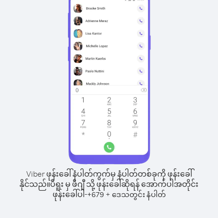
Viber ဖုန်းခေါ်နံပါတ်ကွက်မှ နံပါတ်တစ်ခုကို ဖုန်းခေါ်
နိုင်သည်။
ပီရူး မှ ဖီဂျီ သို့ ဖုန်းခေါ်ဆိုရန် အောက်ပါအတိုင်း
ဖုန်းခေါ်ပါ-
+
+
679
ဒေသတွင်း နံပါတ်