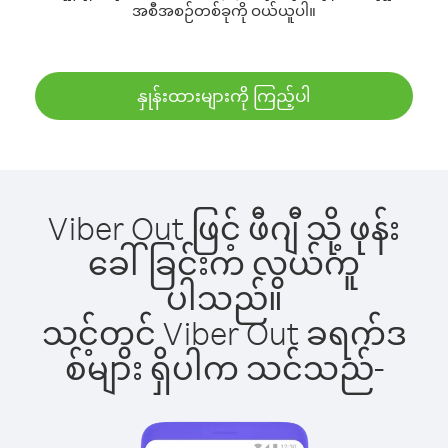
အစီအစဉ်တစ်ခုကို ဝယ်ယူပါ။
နှုန်းထားများကို ကြည့်ပါ
Viber Out ဖြင့် ဖီဂျီ သို့ ဖုန်း
ခေါ်ခြင်းက လွယ်ကူ
ပါသည်။
သင့်တွင် Viber Out ခရက်ဒ
စ်များ ရှိပါက သင်သည်-