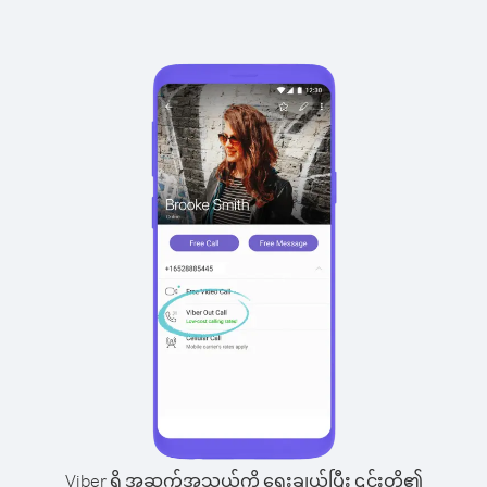
Viber ရှိ အဆက်အသွယ်ကို ရွေးချယ်ပြီး ၎င်းတို့၏