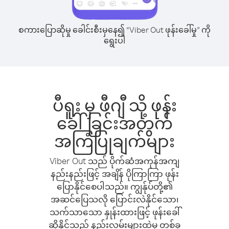
စကားပြောဆိုမှု ခေါင်းစီးမှနေ၍ “Viber Out ဖုန်းခေါ်မှု” ကို
ရွေးပါ
ပီရူး မှ ဖီဂျီ သို့ ဖုန်း
ခေါ်ခြင်းအတွက်
အကြံပြုချက်များ
Viber Out သည် ပိုက်ဆံအကုန်အကျ
နည်းနည်းဖြင့် အချိန် ပိုကြာကြာ ဖုန်း
ပြောနိုင်စေပါသည်။ ကျွန်ုပ်တို့၏
အဆင်ပြေသလို ပြောင်းလဲနိုင်သော၊
သက်သာသော နှုန်းထားဖြင့် ဖုန်းခေါ်
ဆိုနိုင်သည့် နည်းလမ်းများထဲမှ တစ်ခု