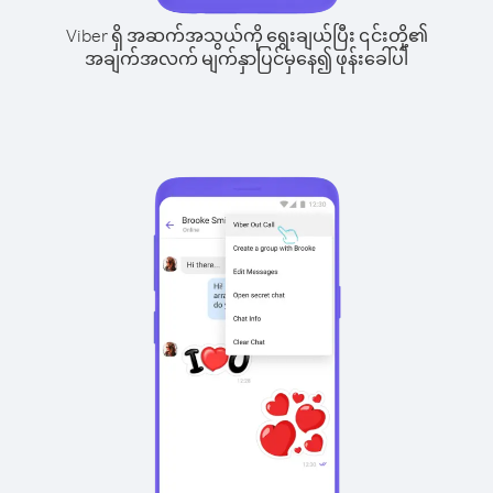
Viber ရှိ အဆက်အသွယ်ကို ရွေးချယ်ပြီး ၎င်းတို့၏
အချက်အလက် မျက်နှာပြင်မှနေ၍ ဖုန်းခေါ်ပါ