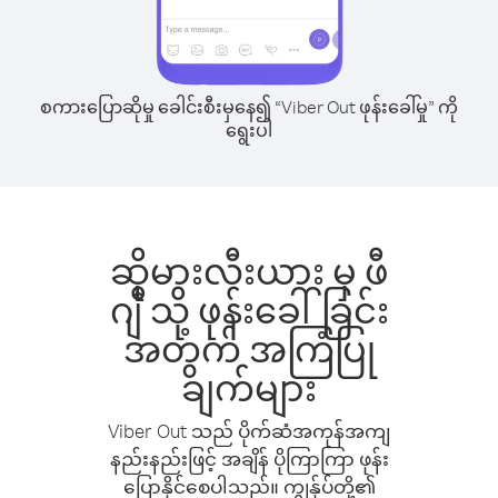
စကားပြောဆိုမှု ခေါင်းစီးမှနေ၍ “Viber Out ဖုန်းခေါ်မှု” ကို
ရွေးပါ
ဆိုမားလီးယား မှ ဖီ
ဂျီ သို့ ဖုန်းခေါ်ခြင်း
အတွက် အကြံပြု
ချက်များ
Viber Out သည် ပိုက်ဆံအကုန်အကျ
နည်းနည်းဖြင့် အချိန် ပိုကြာကြာ ဖုန်း
ပြောနိုင်စေပါသည်။ ကျွန်ုပ်တို့၏