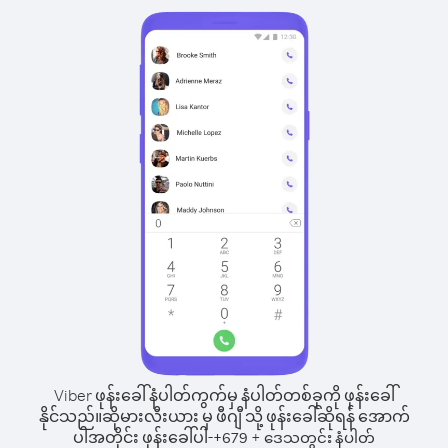
Viber ဖုန်းခေါ်နံပါတ်ကွက်မှ နံပါတ်တစ်ခုကို ဖုန်းခေါ်
နိုင်သည်။
ဆိုမားလီးယား မှ ဖီဂျီ သို့ ဖုန်းခေါ်ဆိုရန် အောက်
ပါအတိုင်း ဖုန်းခေါ်ပါ-
+
+
679
ဒေသတွင်း နံပါတ်