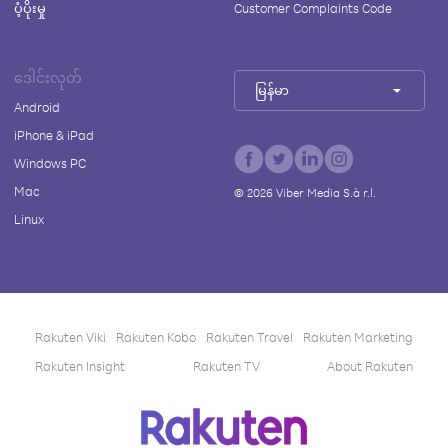
ပံ့ပိုးမှု
Customer Complaints Code
ဒေါင်းလုတ်
မြန်မာ
Android
iPhone & iPad
Windows PC
Mac
©
2026
Viber Media S.à r.l.
Linux
Rakuten Viki
Rakuten Kobo
Rakuten Travel
Rakuten Marketing
Rakuten Insight
Rakuten TV
About Rakuten