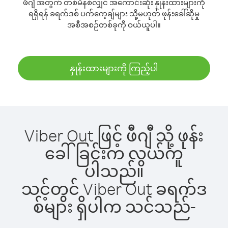
ဖီဂျီ အတွက် တစ်မိနစ်လျှင် အကောင်းဆုံး နှုန်းထားများကို
ရရှိရန် ခရက်ဒစ် ပက်ကေ့ချ်များ သို့မဟုတ် ဖုန်းခေါ်ဆိုမှု
အစီအစဉ်တစ်ခုကို ဝယ်ယူပါ။
နှုန်းထားများကို ကြည့်ပါ
Viber Out ဖြင့် ဖီဂျီ သို့ ဖုန်း
ခေါ်ခြင်းက လွယ်ကူ
ပါသည်။
သင့်တွင် Viber Out ခရက်ဒ
စ်များ ရှိပါက သင်သည်-