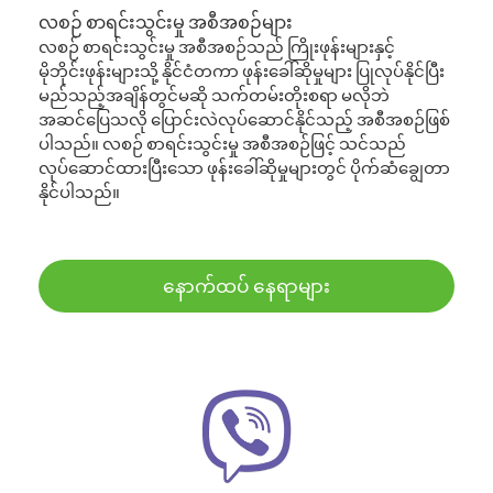
လစဉ် စာရင်းသွင်းမှု အစီအစဉ်များ
လစဉ် စာရင်းသွင်းမှု အစီအစဉ်သည် ကြိုးဖုန်းများနှင့်
မိုဘိုင်းဖုန်းများသို့ နိုင်ငံတကာ ဖုန်းခေါ်ဆိုမှုများ ပြုလုပ်နိုင်ပြီး
မည်သည့်အချိန်တွင်မဆို သက်တမ်းတိုးစရာ မလိုဘဲ
အဆင်ပြေသလို ပြောင်းလဲလုပ်ဆောင်နိုင်သည့် အစီအစဉ်ဖြစ်
ပါသည်။ လစဉ် စာရင်းသွင်းမှု အစီအစဉ်ဖြင့် သင်သည်
လုပ်ဆောင်ထားပြီးသော ဖုန်းခေါ်ဆိုမှုများတွင် ပိုက်ဆံချွေတာ
နိုင်ပါသည်။
နောက်ထပ် နေရာများ