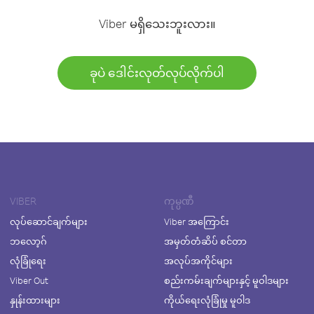
Viber မရှိသေးဘူးလား။
ခုပဲ ဒေါင်းလုတ်လုပ်လိုက်ပါ
VIBER
ကုမ္ပဏီ
လုပ်ဆောင်ချက်များ
Viber အကြောင်း
ဘလော့ဂ်
အမှတ်တံဆိပ် စင်တာ
လုံခြုံရေး
အလုပ်အကိုင်များ
Viber Out
စည်းကမ်းချက်များနှင့် မူဝါဒများ
နှုန်းထားများ
ကိုယ်ရေးလုံခြုံမှု မူဝါဒ