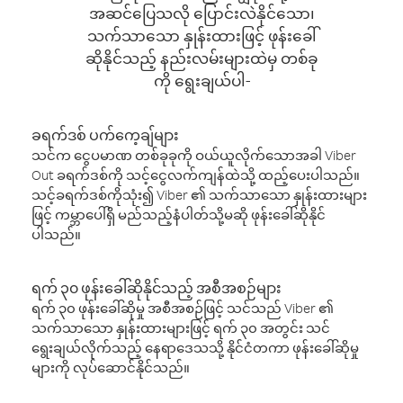
အဆင်ပြေသလို ပြောင်းလဲနိုင်သော၊
သက်သာသော နှုန်းထားဖြင့် ဖုန်းခေါ်
ဆိုနိုင်သည့် နည်းလမ်းများထဲမှ တစ်ခု
ကို ရွေးချယ်ပါ-
ခရက်ဒစ် ပက်ကေ့ချ်များ
သင်က ငွေပမာဏ တစ်ခုခုကို ဝယ်ယူလိုက်သောအခါ Viber
Out ခရက်ဒစ်ကို သင့်ငွေလက်ကျန်ထဲသို့ ထည့်ပေးပါသည်။
သင့်ခရက်ဒစ်ကိုသုံး၍ Viber ၏ သက်သာသော နှုန်းထားများ
ဖြင့် ကမ္ဘာပေါ်ရှိ မည်သည့်နံပါတ်သို့မဆို ဖုန်းခေါ်ဆိုနိုင်
ပါသည်။
ရက် ၃၀ ဖုန်းခေါ်ဆိုနိုင်သည့် အစီအစဉ်များ
ရက် ၃၀ ဖုန်းခေါ်ဆိုမှု အစီအစဉ်ဖြင့် သင်သည် Viber ၏
သက်သာသော နှုန်းထားများဖြင့် ရက် ၃၀ အတွင်း သင်
ရွေးချယ်လိုက်သည့် နေရာဒေသသို့ နိုင်ငံတကာ ဖုန်းခေါ်ဆိုမှု
များကို လုပ်ဆောင်နိုင်သည်။