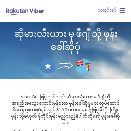
လော့ဂ်အင်
Togg
navig
ဆိုမားလီးယား မှ ဖီဂျီ သို့ ဖုန်း
ခေါ်ဆိုပုံ
Viber Out ဖြင့် သင်သည် ဆိုမားလီးယား မှ ဖီဂျီ သို့
အရည်အသွေး ကောင်းမွန်သော ဖုန်းခေါ်ဆိုမှုများ လုပ်ဆောင်
နိုင်သည်။
တစ်မိနစ်လျှင် 31.9 ¢ ပမာဏမှစ၍ ဖြင့် ဖီဂျီ - ကြိုး
ဖုန်း သို့မဟုတ် မိုဘိုင်းဖုန်း မည်သည့်နံပါတ်သို့မဆို ဖုန်းခေါ်ဆို
ပါ။