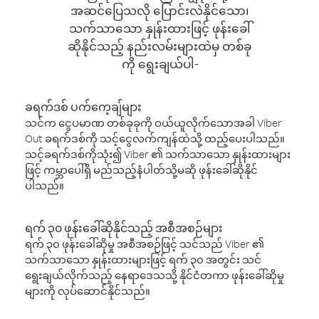
အဆင်ပြေသလို ပြောင်းလဲနိုင်သော၊
သက်သာသော နှုန်းထားဖြင့် ဖုန်းခေါ်
ဆိုနိုင်သည့် နည်းလမ်းများထဲမှ တစ်ခု
ကို ရွေးချယ်ပါ-
ခရက်ဒစ် ပက်ကေ့ချ်များ
သင်က ငွေပမာဏ တစ်ခုခုကို ဝယ်ယူလိုက်သောအခါ Viber
Out ခရက်ဒစ်ကို သင့်ငွေလက်ကျန်ထဲသို့ ထည့်ပေးပါသည်။
သင့်ခရက်ဒစ်ကိုသုံး၍ Viber ၏ သက်သာသော နှုန်းထားများ
ဖြင့် ကမ္ဘာပေါ်ရှိ မည်သည့်နံပါတ်သို့မဆို ဖုန်းခေါ်ဆိုနိုင်
ပါသည်။
ရက် ၃၀ ဖုန်းခေါ်ဆိုနိုင်သည့် အစီအစဉ်များ
ရက် ၃၀ ဖုန်းခေါ်ဆိုမှု အစီအစဉ်ဖြင့် သင်သည် Viber ၏
သက်သာသော နှုန်းထားများဖြင့် ရက် ၃၀ အတွင်း သင်
ရွေးချယ်လိုက်သည့် နေရာဒေသသို့ နိုင်ငံတကာ ဖုန်းခေါ်ဆိုမှု
များကို လုပ်ဆောင်နိုင်သည်။