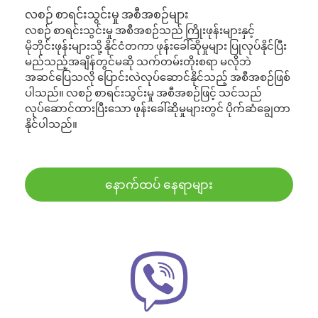
လစဉ် စာရင်းသွင်းမှု အစီအစဉ်များ
လစဉ် စာရင်းသွင်းမှု အစီအစဉ်သည် ကြိုးဖုန်းများနှင့်
မိုဘိုင်းဖုန်းများသို့ နိုင်ငံတကာ ဖုန်းခေါ်ဆိုမှုများ ပြုလုပ်နိုင်ပြီး
မည်သည့်အချိန်တွင်မဆို သက်တမ်းတိုးစရာ မလိုဘဲ
အဆင်ပြေသလို ပြောင်းလဲလုပ်ဆောင်နိုင်သည့် အစီအစဉ်ဖြစ်
ပါသည်။ လစဉ် စာရင်းသွင်းမှု အစီအစဉ်ဖြင့် သင်သည်
လုပ်ဆောင်ထားပြီးသော ဖုန်းခေါ်ဆိုမှုများတွင် ပိုက်ဆံချွေတာ
နိုင်ပါသည်။
နောက်ထပ် နေရာများ