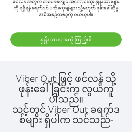
ဖင်လန် အတွက် တစ်မိနစ်လျှင် အကောင်းဆုံး နှုန်းထားများ
ကို ရရှိရန် ခရက်ဒစ် ပက်ကေ့ချ်များ သို့မဟုတ် ဖုန်းခေါ်ဆိုမှု
အစီအစဉ်တစ်ခုကို ဝယ်ယူပါ။
နှုန်းထားများကို ကြည့်ပါ
Viber Out ဖြင့် ဖင်လန် သို့
ဖုန်းခေါ်ခြင်းက လွယ်ကူ
ပါသည်။
သင့်တွင် Viber Out ခရက်ဒ
စ်များ ရှိပါက သင်သည်-