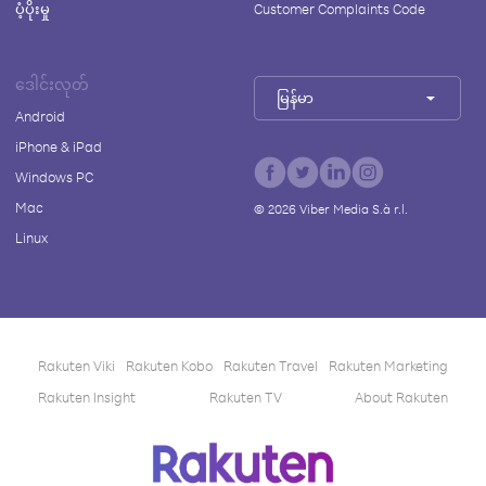
ပံ့ပိုးမှု
Customer Complaints Code
ဒေါင်းလုတ်
မြန်မာ
Android
iPhone & iPad
Windows PC
Mac
©
2026
Viber Media S.à r.l.
Linux
Rakuten Viki
Rakuten Kobo
Rakuten Travel
Rakuten Marketing
Rakuten Insight
Rakuten TV
About Rakuten