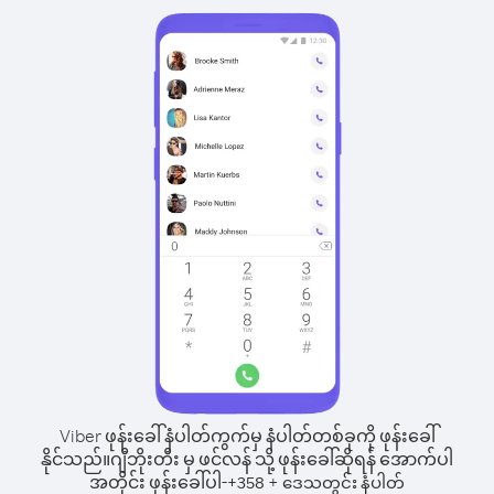
Viber ဖုန်းခေါ်နံပါတ်ကွက်မှ နံပါတ်တစ်ခုကို ဖုန်းခေါ်
နိုင်သည်။
ဂျီဘိုးတီး မှ ဖင်လန် သို့ ဖုန်းခေါ်ဆိုရန် အောက်ပါ
အတိုင်း ဖုန်းခေါ်ပါ-
+
+
358
ဒေသတွင်း နံပါတ်