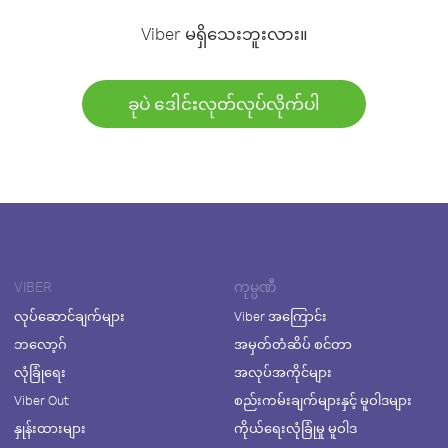
Viber မရှိသေးဘူးလား။
ခုပဲ ဒေါင်းလုတ်လုပ်လိုက်ပါ
VIBER
ကုမ္ပဏီ
လုပ်ဆောင်ချက်များ
Viber အကြောင်း
ဘလော့ဂ်
အမှတ်တံဆိပ် စင်တာ
လုံခြုံရေး
အလုပ်အကိုင်များ
Viber Out
စည်းကမ်းချက်များနှင့် မူဝါဒများ
နှုန်းထားများ
ကိုယ်ရေးလုံခြုံမှု မူဝါဒ