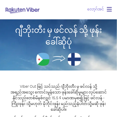
လော့ဂ်အင်
Togg
navig
ဂျီဘိုးတီး မှ ဖင်လန် သို့ ဖုန်း
ခေါ်ဆိုပုံ
Viber Out ဖြင့် သင်သည် ဂျီဘိုးတီး မှ ဖင်လန် သို့
အရည်အသွေး ကောင်းမွန်သော ဖုန်းခေါ်ဆိုမှုများ လုပ်ဆောင်
နိုင်သည်။
တစ်မိနစ်လျှင် 15.5 ¢ ပမာဏမှစ၍ ဖြင့် ဖင်လန် -
ကြိုးဖုန်း သို့မဟုတ် မိုဘိုင်းဖုန်း မည်သည့်နံပါတ်သို့မဆို ဖုန်း
ခေါ်ဆိုပါ။