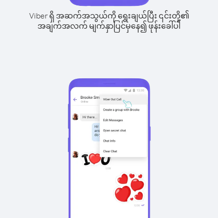
Viber ရှိ အဆက်အသွယ်ကို ရွေးချယ်ပြီး ၎င်းတို့၏
အချက်အလက် မျက်နှာပြင်မှနေ၍ ဖုန်းခေါ်ပါ