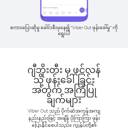
စကားပြောဆိုမှု ခေါင်းစီးမှနေ၍ “Viber Out ဖုန်းခေါ်မှု” ကို
ရွေးပါ
ဂျီဘိုးတီး မှ ဖင်လန်
သို့ ဖုန်းခေါ်ခြင်း
အတွက် အကြံပြု
ချက်များ
Viber Out သည် ပိုက်ဆံအကုန်အကျ
နည်းနည်းဖြင့် အချိန် ပိုကြာကြာ ဖုန်း
ပြောနိုင်စေပါသည်။ ကျွန်ုပ်တို့၏