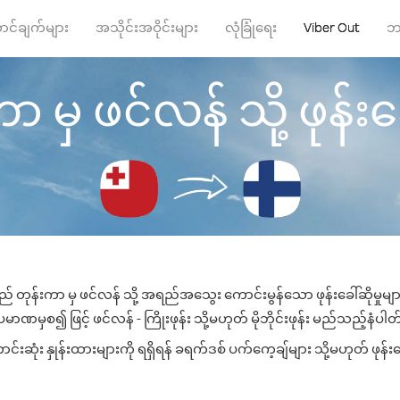
ာင်ချက်များ
အသိုင်းအဝိုင်းများ
လုံခြုံရေး
Viber Out
ဘ
 မှ ဖင်လန် သို့ ဖုန်းခေ
ည် တုန်းကာ မှ ဖင်လန် သို့ အရည်အသွေး ကောင်းမွန်သော ဖုန်းခေါ်ဆိုမှုမျ
မာဏမှစ၍ ဖြင့် ဖင်လန် - ကြိုးဖုန်း သို့မဟုတ် မိုဘိုင်းဖုန်း မည်သည့်နံပါတ်သ
ဆုံး နှုန်းထားများကို ရရှိရန် ခရက်ဒစ် ပက်ကေ့ချ်များ သို့မဟုတ် ဖုန်း