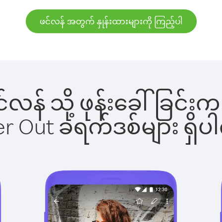
ဖင်လန် အတွက် နှုန်းထားများကို ကြည့်ပါ
ဖင်လန် သို့ ဖုန်းခေါ်ခြ
ber Out ခရက်ဒစ်များ ရှ