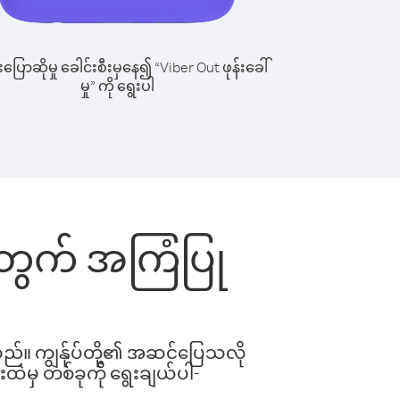
ြောဆိုမှု ခေါင်းစီးမှနေ၍ “Viber Out ဖုန်းခေါ်
မှု” ကို ရွေးပါ
းအတွက် အကြံပြု
ါသည်။ ကျွန်ုပ်တို့၏ အဆင်ပြေသလို
းထဲမှ တစ်ခုကို ရွေးချယ်ပါ-