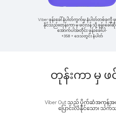
Viber ဖုန်းခေါ်နံပါတ်ကွက်မှ နံပါတ်တစ်ခုကို ဖု
နိုင်သည်။
တုန်းကာ မှ ဖင်လန် သို့ ဖုန်းခေါ်ဆို
အောက်ပါအတိုင်း ဖုန်းခေါ်ပါ-
+
+
358
ဒေသတွင်း နံပါတ်
တုန်းကာ မှ ဖင
Viber Out သည် ပိုက်ဆံအကုန်အကျ 
ပြောင်းလဲနိုင်သော၊ သက်သာသ