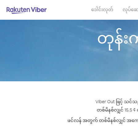
ဒေါင်းလုတ်
လုပ်ဆေ
တုန်းကာ
Viber Out ဖြင့် သင်သ
တစ်မိနစ်လျှင် 15.5 ¢ ပ
ဖင်လန် အတွက် တစ်မိနစ်လျှင် အကောင်း