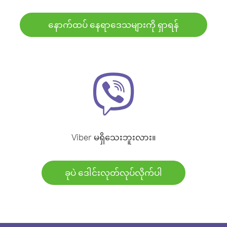
နောက်ထပ် နေရာဒေသများကို ရှာရန်
Viber မရှိသေးဘူးလား။
ခုပဲ ဒေါင်းလုတ်လုပ်လိုက်ပါ