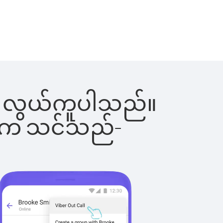
င်းက လွယ်ကူပါသည်။
ိပါက သင်သည်-