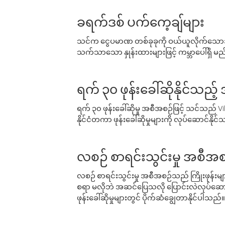
ခရက်ဒစ် ပက်ကေ့ချ်များ
သင်က ငွေပမာဏ တစ်ခုခုကို ဝယ်ယူလိုက်သောအခ
သက်သာသော နှုန်းထားများဖြင့် ကမ္ဘာပေါ်ရှိ မည်သ
ရက် ၃၀ ဖုန်းခေါ်ဆိုနိုင်သည့
ရက် ၃၀ ဖုန်းခေါ်ဆိုမှု အစီအစဉ်ဖြင့် သင်သည
နိုင်ငံတကာ ဖုန်းခေါ်ဆိုမှုများကို လုပ်ဆောင်နိုင
လစဉ် စာရင်းသွင်းမှု အစီအစ
လစဉ် စာရင်းသွင်းမှု အစီအစဉ်သည် ကြိုးဖုန်းများနှင
စရာ မလိုဘဲ အဆင်ပြေသလို ပြောင်းလဲလုပ်ဆောင
ဖုန်းခေါ်ဆိုမှုများတွင် ပိုက်ဆံချွေတာနိုင်ပါသည်။