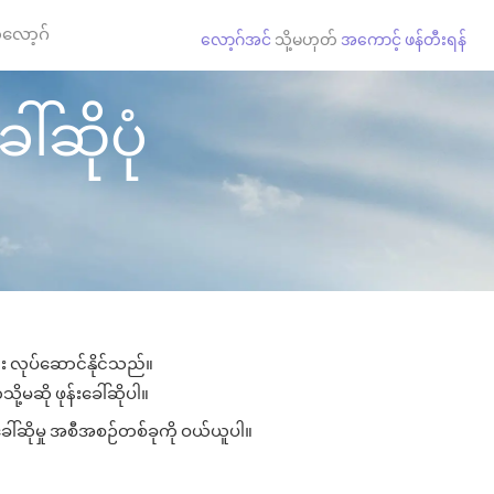
လော့ဂ်
လော့ဂ်အင်
သို့မဟုတ်
အကောင့် ဖန်တီးရန်
ါ်ဆိုပုံ
ား လုပ်ဆောင်နိုင်သည်။
ို့မဆို ဖုန်းခေါ်ဆိုပါ။
ခေါ်ဆိုမှု အစီအစဉ်တစ်ခုကို ဝယ်ယူပါ။