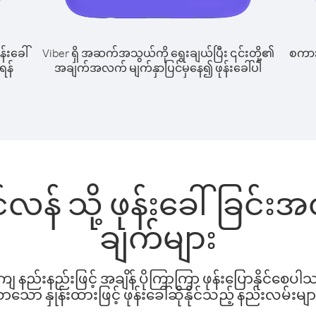
န်းခေါ်
Viber ရှိ အဆက်အသွယ်ကို ရွေးချယ်ပြီး ၎င်းတို့၏
စကားပ
ရန်
အချက်အလက် မျက်နှာပြင်မှနေ၍ ဖုန်းခေါ်ပါ
်လန် သို့ ဖုန်းခေါ်ခြင်
ချက်များ
နည်းနည်းဖြင့် အချိန် ပိုကြာကြာ ဖုန်းပြောနိုင်စေပ
ော နှုန်းထားဖြင့် ဖုန်းခေါ်ဆိုနိုင်သည့် နည်းလမ်းမျာ