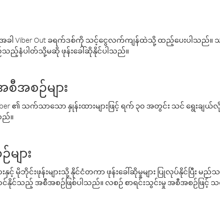
ါ Viber Out ခရက်ဒစ်ကို သင့်ငွေလက်ကျန်ထဲသို့ ထည့်ပေးပါသည်။ သင
ည့်နံပါတ်သို့မဆို ဖုန်းခေါ်ဆိုနိုင်ပါသည်။
် အစီအစဉ်များ
် Viber ၏ သက်သာသော နှုန်းထားများဖြင့် ရက် ၃၀ အတွင်း သင် ရွေးချယ်
်သည်။
ဉ်များ
့် မိုဘိုင်းဖုန်းများသို့ နိုင်ငံတကာ ဖုန်းခေါ်ဆိုမှုများ ပြုလုပ်နိုင်ပြီး
်နိုင်သည့် အစီအစဉ်ဖြစ်ပါသည်။ လစဉ် စာရင်းသွင်းမှု အစီအစဉ်ဖြင့်