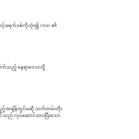
့်ခရက်ဒစ်ကိုသုံး၍ Viber ၏
လိုက်သည့် နေရာဒေသသို့
 မည်သည့်အချိန်တွင်မဆို သက်တမ်းတိုး
 သင်သည် လုပ်ဆောင်ထားပြီးသော