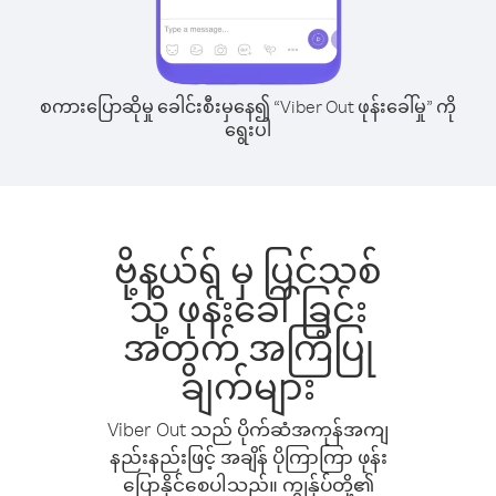
စကားပြောဆိုမှု ခေါင်းစီးမှနေ၍ “Viber Out ဖုန်းခေါ်မှု” ကို
ရွေးပါ
ဗို့နယ်ရ် မှ ပြင်သစ်
သို့ ဖုန်းခေါ်ခြင်း
အတွက် အကြံပြု
ချက်များ
Viber Out သည် ပိုက်ဆံအကုန်အကျ
နည်းနည်းဖြင့် အချိန် ပိုကြာကြာ ဖုန်း
ပြောနိုင်စေပါသည်။ ကျွန်ုပ်တို့၏