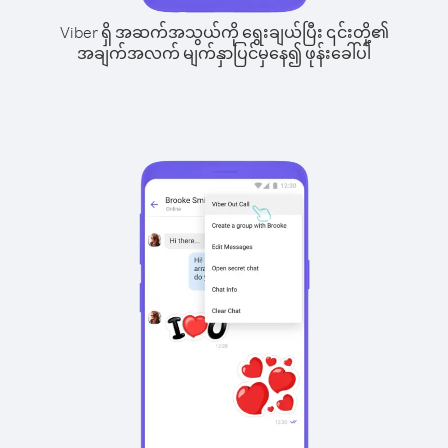
Viber ရှိ အဆက်အသွယ်ကို ရွေးချယ်ပြီး ၎င်းတို့၏
အချက်အလက် မျက်နှာပြင်မှနေ၍ ဖုန်းခေါ်ပါ