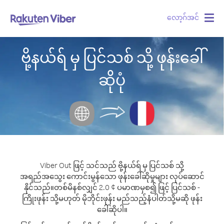
လော့ဂ်အင်
Togg
navig
ဗို့နယ်ရ် မှ ပြင်သစ် သို့ ဖုန်းခေါ်
ဆိုပုံ
Viber Out ဖြင့် သင်သည် ဗို့နယ်ရ် မှ ပြင်သစ် သို့
အရည်အသွေး ကောင်းမွန်သော ဖုန်းခေါ်ဆိုမှုများ လုပ်ဆောင်
နိုင်သည်။
တစ်မိနစ်လျှင် 2.0 ¢ ပမာဏမှစ၍ ဖြင့် ပြင်သစ် -
ကြိုးဖုန်း သို့မဟုတ် မိုဘိုင်းဖုန်း မည်သည့်နံပါတ်သို့မဆို ဖုန်း
ခေါ်ဆိုပါ။