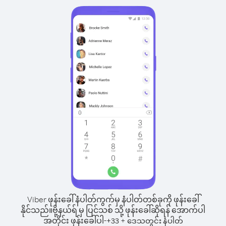
Viber ဖုန်းခေါ်နံပါတ်ကွက်မှ နံပါတ်တစ်ခုကို ဖုန်းခေါ်
နိုင်သည်။
ဗို့နယ်ရ် မှ ပြင်သစ် သို့ ဖုန်းခေါ်ဆိုရန် အောက်ပါ
အတိုင်း ဖုန်းခေါ်ပါ-
+
+
33
ဒေသတွင်း နံပါတ်