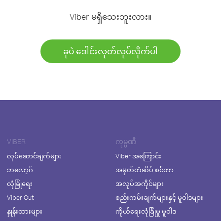
Viber မရှိသေးဘူးလား။
ခုပဲ ဒေါင်းလုတ်လုပ်လိုက်ပါ
VIBER
ကုမ္ပဏီ
လုပ်ဆောင်ချက်များ
Viber အကြောင်း
ဘလော့ဂ်
အမှတ်တံဆိပ် စင်တာ
လုံခြုံရေး
အလုပ်အကိုင်များ
Viber Out
စည်းကမ်းချက်များနှင့် မူဝါဒများ
နှုန်းထားများ
ကိုယ်ရေးလုံခြုံမှု မူဝါဒ