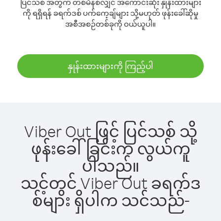
ပြင်သစ် အတွက် တစ်မိနစ်လျှင် အကောင်းဆုံး နှုန်းထားများ
ကို ရရှိရန် ခရက်ဒစ် ပက်ကေ့ချ်များ သို့မဟုတ် ဖုန်းခေါ်ဆိုမှု
အစီအစဉ်တစ်ခုကို ဝယ်ယူပါ။
နှုန်းထားများကို ကြည့်ပါ
Viber Out ဖြင့် ပြင်သစ် သို့
ဖုန်းခေါ်ခြင်းက လွယ်ကူ
ပါသည်။
သင့်တွင် Viber Out ခရက်ဒ
စ်များ ရှိပါက သင်သည်-