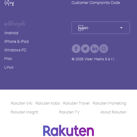
ပံ့ပိုးမှု
Customer Complaints Code
ဒေါင်းလုတ်
မြန်မာ
Android
iPhone & iPad
Windows PC
Mac
©
2026
Viber Media S.à r.l.
Linux
Rakuten Viki
Rakuten Kobo
Rakuten Travel
Rakuten Marketing
Rakuten Insight
Rakuten TV
About Rakuten