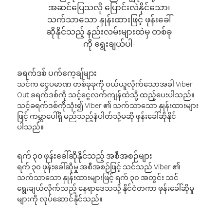
အဆင်ပြေသလို ပြောင်းလဲနိုင်သော၊
သက်သာသော နှုန်းထားဖြင့် ဖုန်းခေါ်
ဆိုနိုင်သည့် နည်းလမ်းများထဲမှ တစ်ခု
ကို ရွေးချယ်ပါ-
ခရက်ဒစ် ပက်ကေ့ချ်များ
သင်က ငွေပမာဏ တစ်ခုခုကို ဝယ်ယူလိုက်သောအခါ Viber
Out ခရက်ဒစ်ကို သင့်ငွေလက်ကျန်ထဲသို့ ထည့်ပေးပါသည်။
သင့်ခရက်ဒစ်ကိုသုံး၍ Viber ၏ သက်သာသော နှုန်းထားများ
ဖြင့် ကမ္ဘာပေါ်ရှိ မည်သည့်နံပါတ်သို့မဆို ဖုန်းခေါ်ဆိုနိုင်
ပါသည်။
ရက် ၃၀ ဖုန်းခေါ်ဆိုနိုင်သည့် အစီအစဉ်များ
ရက် ၃၀ ဖုန်းခေါ်ဆိုမှု အစီအစဉ်ဖြင့် သင်သည် Viber ၏
သက်သာသော နှုန်းထားများဖြင့် ရက် ၃၀ အတွင်း သင်
ရွေးချယ်လိုက်သည့် နေရာဒေသသို့ နိုင်ငံတကာ ဖုန်းခေါ်ဆိုမှု
များကို လုပ်ဆောင်နိုင်သည်။