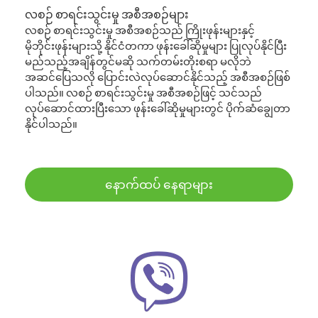
လစဉ် စာရင်းသွင်းမှု အစီအစဉ်များ
လစဉ် စာရင်းသွင်းမှု အစီအစဉ်သည် ကြိုးဖုန်းများနှင့်
မိုဘိုင်းဖုန်းများသို့ နိုင်ငံတကာ ဖုန်းခေါ်ဆိုမှုများ ပြုလုပ်နိုင်ပြီး
မည်သည့်အချိန်တွင်မဆို သက်တမ်းတိုးစရာ မလိုဘဲ
အဆင်ပြေသလို ပြောင်းလဲလုပ်ဆောင်နိုင်သည့် အစီအစဉ်ဖြစ်
ပါသည်။ လစဉ် စာရင်းသွင်းမှု အစီအစဉ်ဖြင့် သင်သည်
လုပ်ဆောင်ထားပြီးသော ဖုန်းခေါ်ဆိုမှုများတွင် ပိုက်ဆံချွေတာ
နိုင်ပါသည်။
နောက်ထပ် နေရာများ