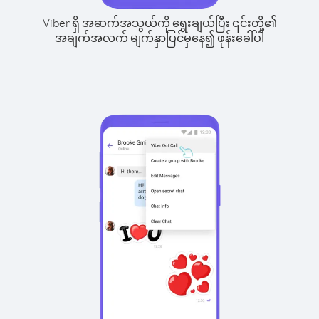
Viber ရှိ အဆက်အသွယ်ကို ရွေးချယ်ပြီး ၎င်းတို့၏
အချက်အလက် မျက်နှာပြင်မှနေ၍ ဖုန်းခေါ်ပါ