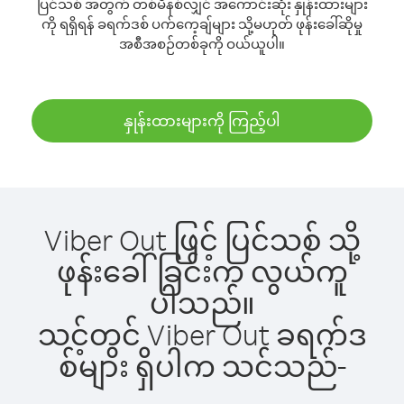
ပြင်သစ် အတွက် တစ်မိနစ်လျှင် အကောင်းဆုံး နှုန်းထားများ
ကို ရရှိရန် ခရက်ဒစ် ပက်ကေ့ချ်များ သို့မဟုတ် ဖုန်းခေါ်ဆိုမှု
အစီအစဉ်တစ်ခုကို ဝယ်ယူပါ။
နှုန်းထားများကို ကြည့်ပါ
Viber Out ဖြင့် ပြင်သစ် သို့
ဖုန်းခေါ်ခြင်းက လွယ်ကူ
ပါသည်။
သင့်တွင် Viber Out ခရက်ဒ
စ်များ ရှိပါက သင်သည်-