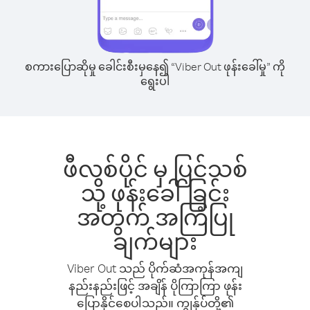
စကားပြောဆိုမှု ခေါင်းစီးမှနေ၍ “Viber Out ဖုန်းခေါ်မှု” ကို
ရွေးပါ
ဖီလစ်ပိုင် မှ ပြင်သစ်
သို့ ဖုန်းခေါ်ခြင်း
အတွက် အကြံပြု
ချက်များ
Viber Out သည် ပိုက်ဆံအကုန်အကျ
နည်းနည်းဖြင့် အချိန် ပိုကြာကြာ ဖုန်း
ပြောနိုင်စေပါသည်။ ကျွန်ုပ်တို့၏