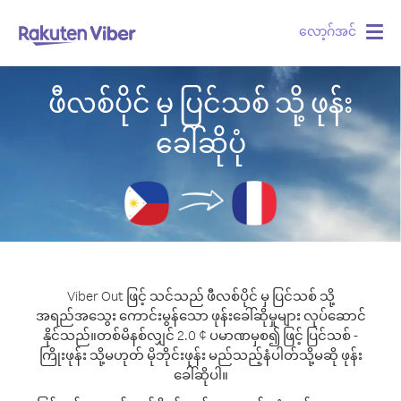
လော့ဂ်အင်
Togg
navig
ဖီလစ်ပိုင် မှ ပြင်သစ် သို့ ဖုန်း
ခေါ်ဆိုပုံ
Viber Out ဖြင့် သင်သည် ဖီလစ်ပိုင် မှ ပြင်သစ် သို့
အရည်အသွေး ကောင်းမွန်သော ဖုန်းခေါ်ဆိုမှုများ လုပ်ဆောင်
နိုင်သည်။
တစ်မိနစ်လျှင် 2.0 ¢ ပမာဏမှစ၍ ဖြင့် ပြင်သစ် -
ကြိုးဖုန်း သို့မဟုတ် မိုဘိုင်းဖုန်း မည်သည့်နံပါတ်သို့မဆို ဖုန်း
ခေါ်ဆိုပါ။