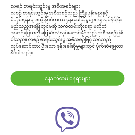
လစဉ် စာရင်းသွင်းမှု အစီအစဉ်များ
လစဉ် စာရင်းသွင်းမှု အစီအစဉ်သည် ကြိုးဖုန်းများနှင့်
မိုဘိုင်းဖုန်းများသို့ နိုင်ငံတကာ ဖုန်းခေါ်ဆိုမှုများ ပြုလုပ်နိုင်ပြီး
မည်သည့်အချိန်တွင်မဆို သက်တမ်းတိုးစရာ မလိုဘဲ
အဆင်ပြေသလို ပြောင်းလဲလုပ်ဆောင်နိုင်သည့် အစီအစဉ်ဖြစ်
ပါသည်။ လစဉ် စာရင်းသွင်းမှု အစီအစဉ်ဖြင့် သင်သည်
လုပ်ဆောင်ထားပြီးသော ဖုန်းခေါ်ဆိုမှုများတွင် ပိုက်ဆံချွေတာ
နိုင်ပါသည်။
နောက်ထပ် နေရာများ