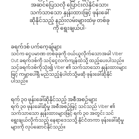
အဆင်ပြေသလို ပြောင်းလဲနိုင်သော၊
သက်သာသော နှုန်းထားဖြင့် ဖုန်းခေါ်
ဆိုနိုင်သည့် နည်းလမ်းများထဲမှ တစ်ခု
ကို ရွေးချယ်ပါ-
ခရက်ဒစ် ပက်ကေ့ချ်များ
သင်က ငွေပမာဏ တစ်ခုခုကို ဝယ်ယူလိုက်သောအခါ Viber
Out ခရက်ဒစ်ကို သင့်ငွေလက်ကျန်ထဲသို့ ထည့်ပေးပါသည်။
သင့်ခရက်ဒစ်ကိုသုံး၍ Viber ၏ သက်သာသော နှုန်းထားများ
ဖြင့် ကမ္ဘာပေါ်ရှိ မည်သည့်နံပါတ်သို့မဆို ဖုန်းခေါ်ဆိုနိုင်
ပါသည်။
ရက် ၃၀ ဖုန်းခေါ်ဆိုနိုင်သည့် အစီအစဉ်များ
ရက် ၃၀ ဖုန်းခေါ်ဆိုမှု အစီအစဉ်ဖြင့် သင်သည် Viber ၏
သက်သာသော နှုန်းထားများဖြင့် ရက် ၃၀ အတွင်း သင်
ရွေးချယ်လိုက်သည့် နေရာဒေသသို့ နိုင်ငံတကာ ဖုန်းခေါ်ဆိုမှု
များကို လုပ်ဆောင်နိုင်သည်။