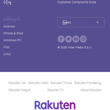
ပံ့ပိုးမှု
Customer Complaints Code
ဒေါင်းလုတ်
မြန်မာ
Android
iPhone & iPad
Windows PC
Mac
©
2026
Viber Media S.à r.l.
Linux
Rakuten Viki
Rakuten Kobo
Rakuten Travel
Rakuten Marketing
Rakuten Insight
Rakuten TV
About Rakuten