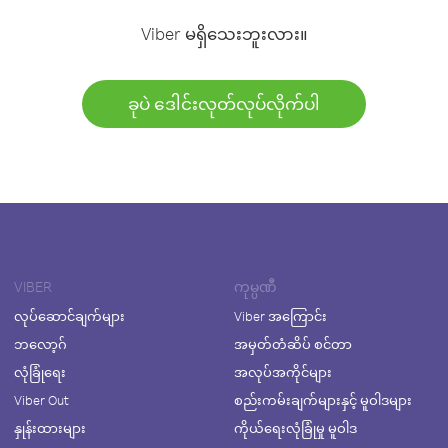
Viber မရှိသေးဘူးလား။
ခုပဲ ဒေါင်းလုတ်လုပ်လိုက်ပါ
VIBER
ကုမ္ပဏီ
လုပ်ဆောင်ချက်များ
Viber အကြောင်း
ဘလော့ဂ်
အမှတ်တံဆိပ် စင်တာ
လုံခြုံရေး
အလုပ်အကိုင်များ
Viber Out
စည်းကမ်းချက်များနှင့် မူဝါဒများ
နှုန်းထားများ
ကိုယ်ရေးလုံခြုံမှု မူဝါဒ