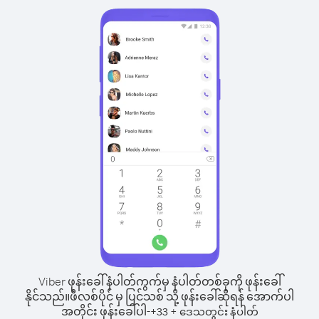
Viber ဖုန်းခေါ်နံပါတ်ကွက်မှ နံပါတ်တစ်ခုကို ဖုန်းခေါ်
နိုင်သည်။
ဖီလစ်ပိုင် မှ ပြင်သစ် သို့ ဖုန်းခေါ်ဆိုရန် အောက်ပါ
အတိုင်း ဖုန်းခေါ်ပါ-
+
+
33
ဒေသတွင်း နံပါတ်