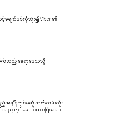
့်ခရက်ဒစ်ကိုသုံး၍ Viber ၏
လိုက်သည့် နေရာဒေသသို့
 မည်သည့်အချိန်တွင်မဆို သက်တမ်းတိုး
 သင်သည် လုပ်ဆောင်ထားပြီးသော