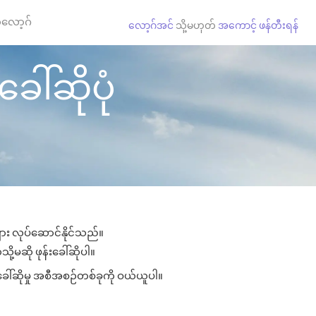
လော့ဂ်
လော့ဂ်အင်
သို့မဟုတ်
အကောင့် ဖန်တီးရန်
ခေါ်ဆိုပုံ
များ လုပ်ဆောင်နိုင်သည်။
ို့မဆို ဖုန်းခေါ်ဆိုပါ။
ခေါ်ဆိုမှု အစီအစဉ်တစ်ခုကို ဝယ်ယူပါ။