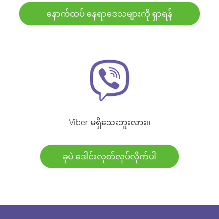
နောက်ထပ် နေရာဒေသများကို ရှာရန်
Viber မရှိသေးဘူးလား။
ခုပဲ ဒေါင်းလုတ်လုပ်လိုက်ပါ