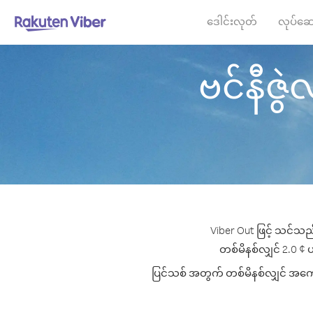
ဒေါင်းလုတ်
လုပ်ဆေ
ဗင်နီဇွဲလ
Viber Out ဖြင့် သင်သည်
တစ်မိနစ်လျှင် 2.0 ¢ ပမ
ပြင်သစ် အတွက် တစ်မိနစ်လျှင် အကောင်