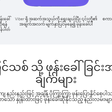
န်းခေါ်
Viber ရှိ အဆက်အသွယ်ကို ရွေးချယ်ပြီး ၎င်းတို့၏
စကားပ
ိုရန်
အချက်အလက် မျက်နှာပြင်မှနေ၍ ဖုန်းခေါ်ပါ
နံပါတ်
ပြင်သစ် သို့ ဖုန်းခေါ်ခြ
ချက်များ
နည်းနည်းဖြင့် အချိန် ပိုကြာကြာ ဖုန်းပြောနိုင်စေပ
ော နှုန်းထားဖြင့် ဖုန်းခေါ်ဆိုနိုင်သည့် နည်းလမ်းမျာ