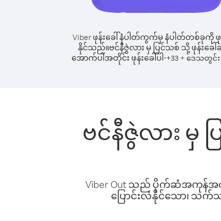
Viber ဖုန်းခေါ်နံပါတ်ကွက်မှ နံပါတ်တစ်ခုကို ဖု
နိုင်သည်။
ဗင်နီဇွဲလား မှ ပြင်သစ် သို့ ဖုန်းခေါ်ဆ
အောက်ပါအတိုင်း ဖုန်းခေါ်ပါ-
+
+
33
ဒေသတွင်း 
ဗင်နီဇွဲလား မှ 
Viber Out သည် ပိုက်ဆံအကုန်အကျ 
ပြောင်းလဲနိုင်သော၊ သက်သာသ