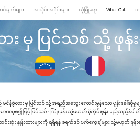
ာင်ချက်များ
အသိုင်းအဝိုင်းများ
လုံခြုံရေး
Viber Out
ဘ
ား မှ ပြင်သစ် သို့ ဖုန်း
 ဗင်နီဇွဲလား မှ ပြင်သစ် သို့ အရည်အသွေး ကောင်းမွန်သော ဖုန်းခေါ်ဆိုမှု
ာဏမှစ၍ ဖြင့် ပြင်သစ် - ကြိုးဖုန်း သို့မဟုတ် မိုဘိုင်းဖုန်း မည်သည့်နံပါတ်သ
းဆုံး နှုန်းထားများကို ရရှိရန် ခရက်ဒစ် ပက်ကေ့ချ်များ သို့မဟုတ် ဖုန်း