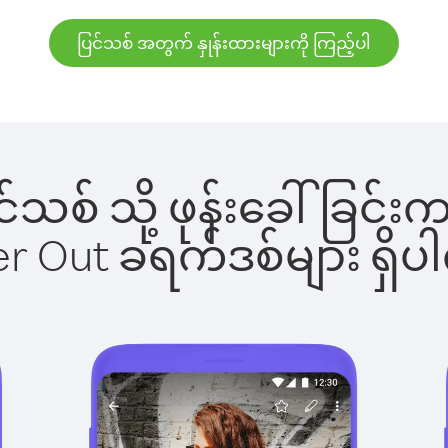
ပြင်သစ် အတွက် နှုန်းထားများကို ကြည့်ပါ
ပြင်သစ် သို့ ဖုန်းခေါ်ခြ
ber Out ခရက်ဒစ်များ ရှ