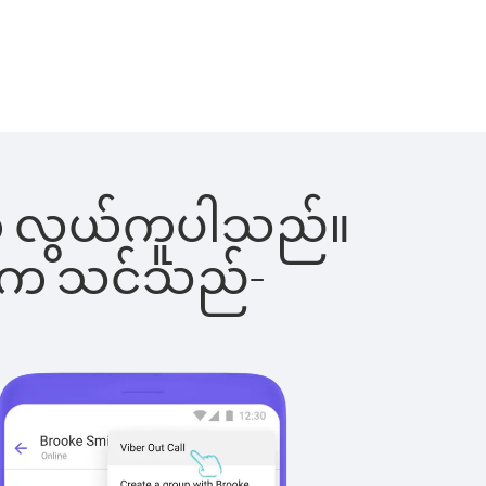
င်းက လွယ်ကူပါသည်။
ိပါက သင်သည်-