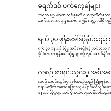
ခရက်ဒစ် ပက်ကေ့ချ်များ
သင်က ငွေပမာဏ တစ်ခုခုကို ဝယ်ယူလိုက်သောအခ
သက်သာသော နှုန်းထားများဖြင့် ကမ္ဘာပေါ်ရှိ မည်သ
ရက် ၃၀ ဖုန်းခေါ်ဆိုနိုင်သည့
ရက် ၃၀ ဖုန်းခေါ်ဆိုမှု အစီအစဉ်ဖြင့် သင်သည
နိုင်ငံတကာ ဖုန်းခေါ်ဆိုမှုများကို လုပ်ဆောင်နိုင
လစဉ် စာရင်းသွင်းမှု အစီအစ
လစဉ် စာရင်းသွင်းမှု အစီအစဉ်သည် ကြိုးဖုန်းများနှင
စရာ မလိုဘဲ အဆင်ပြေသလို ပြောင်းလဲလုပ်ဆောင
ဖုန်းခေါ်ဆိုမှုများတွင် ပိုက်ဆံချွေတာနိုင်ပါသည်။