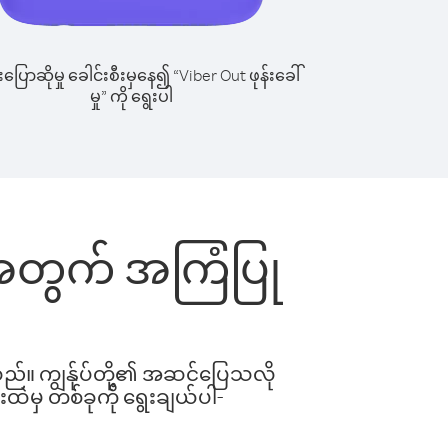
ြောဆိုမှု ခေါင်းစီးမှနေ၍ “Viber Out ဖုန်းခေါ်
မှု” ကို ရွေးပါ
င်းအတွက် အကြံပြု
ါသည်။ ကျွန်ုပ်တို့၏ အဆင်ပြေသလို
းထဲမှ တစ်ခုကို ရွေးချယ်ပါ-