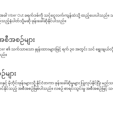
ါ Viber Out ခရက်ဒစ်ကို သင့်ငွေလက်ကျန်ထဲသို့ ထည့်ပေးပါသည်။ သင
ည့်နံပါတ်သို့မဆို ဖုန်းခေါ်ဆိုနိုင်ပါသည်။
် အစီအစဉ်များ
် Viber ၏ သက်သာသော နှုန်းထားများဖြင့် ရက် ၃၀ အတွင်း သင် ရွေးချယ်
်သည်။
ဉ်များ
့် မိုဘိုင်းဖုန်းများသို့ နိုင်ငံတကာ ဖုန်းခေါ်ဆိုမှုများ ပြုလုပ်နိုင်ပြီး
်နိုင်သည့် အစီအစဉ်ဖြစ်ပါသည်။ လစဉ် စာရင်းသွင်းမှု အစီအစဉ်ဖြင့်