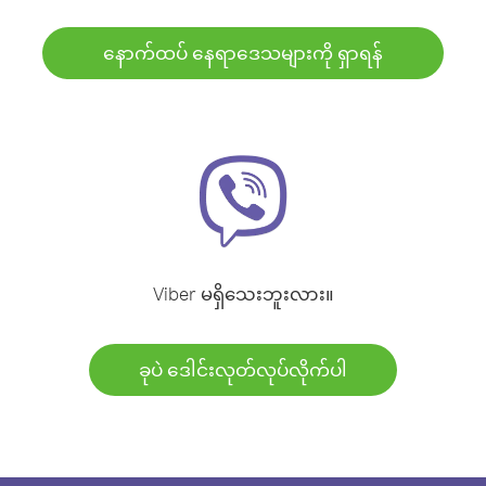
နောက်ထပ် နေရာဒေသများကို ရှာရန်
Viber မရှိသေးဘူးလား။
ခုပဲ ဒေါင်းလုတ်လုပ်လိုက်ပါ