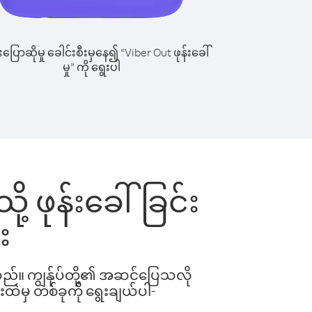
ြောဆိုမှု ခေါင်းစီးမှနေ၍ “Viber Out ဖုန်းခေါ်
မှု” ကို ရွေးပါ
ု့ ဖုန်းခေါ်ခြင်း
း
ါသည်။ ကျွန်ုပ်တို့၏ အဆင်ပြေသလို
းထဲမှ တစ်ခုကို ရွေးချယ်ပါ-