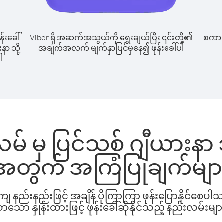
န်းခေါ်
Viber ရှိ အဆက်အသွယ်ကို ရွေးချယ်ပြီး ၎င်းတို့၏
စကားပ
နာ သို့
အချက်အလက် မျက်နှာပြင်မှနေ၍ ဖုန်းခေါ်ပါ
ါ-
မ် မှ ပြင်သစ် ဂျီယားနာ သိ
အတွက် အကြံပြုချက်မျာ
နည်းနည်းဖြင့် အချိန် ပိုကြာကြာ ဖုန်းပြောနိုင်စေပ
ော နှုန်းထားဖြင့် ဖုန်းခေါ်ဆိုနိုင်သည့် နည်းလမ်းမျာ