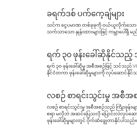
ခရက်ဒစ် ပက်ကေ့ချ်များ
သင်က ငွေပမာဏ တစ်ခုခုကို ဝယ်ယူလိုက်သောအခ
သက်သာသော နှုန်းထားများဖြင့် ကမ္ဘာပေါ်ရှိ မည်သ
ရက် ၃၀ ဖုန်းခေါ်ဆိုနိုင်သည့
ရက် ၃၀ ဖုန်းခေါ်ဆိုမှု အစီအစဉ်ဖြင့် သင်သည
နိုင်ငံတကာ ဖုန်းခေါ်ဆိုမှုများကို လုပ်ဆောင်နိုင
လစဉ် စာရင်းသွင်းမှု အစီအစ
လစဉ် စာရင်းသွင်းမှု အစီအစဉ်သည် ကြိုးဖုန်းများနှင
စရာ မလိုဘဲ အဆင်ပြေသလို ပြောင်းလဲလုပ်ဆောင
ဖုန်းခေါ်ဆိုမှုများတွင် ပိုက်ဆံချွေတာနိုင်ပါသည်။