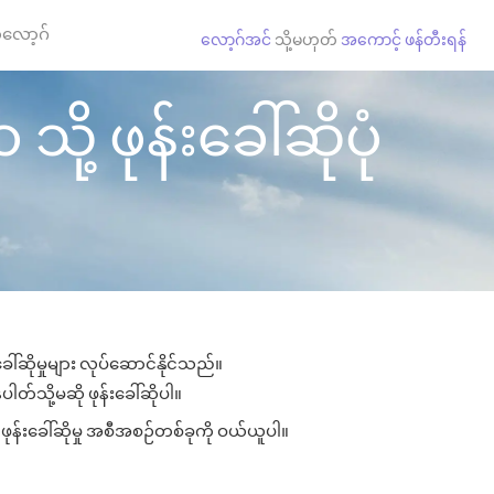
လော့ဂ်
လော့ဂ်အင်
သို့မဟုတ်
အကောင့် ဖန်တီးရန်
ု့ ဖုန်းခေါ်ဆိုပုံ
ါ်ဆိုမှုများ လုပ်ဆောင်နိုင်သည်။
ါတ်သို့မဆို ဖုန်းခေါ်ဆိုပါ။
ဖုန်းခေါ်ဆိုမှု အစီအစဉ်တစ်ခုကို ဝယ်ယူပါ။