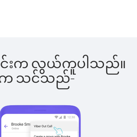
ေါ်ခြင်းက လွယ်ကူပါသည်။
ိပါက သင်သည်-