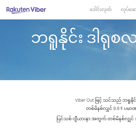
ဒေါင်းလုတ်
လုပ်ဆေ
ဘရူနိုင်း ဒါရုစလမ
Viber Out ဖြင့် သင်သည် ဘရူနိုင
တစ်မိနစ်လျှင် 9.9 ¢ ပမာဏမှ
ပြင်သစ် ဂျီယားနာ အတွက် တစ်မိနစ်လျှင် အက