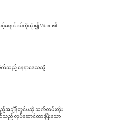
့်ခရက်ဒစ်ကိုသုံး၍ Viber ၏
လိုက်သည့် နေရာဒေသသို့
 မည်သည့်အချိန်တွင်မဆို သက်တမ်းတိုး
 သင်သည် လုပ်ဆောင်ထားပြီးသော