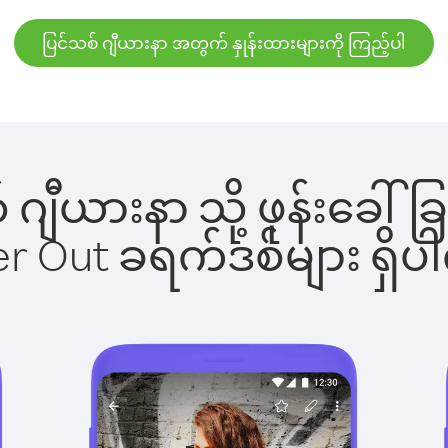
ပြင်သစ် ဂျီယားနာ အတွက် နှုန်းထားများကို ကြည့်ပါ
စ် ဂျီယားနာ သို့ ဖုန်းခ
ber Out ခရက်ဒစ်များ ရှ