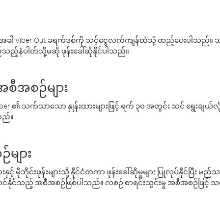
ါ Viber Out ခရက်ဒစ်ကို သင့်ငွေလက်ကျန်ထဲသို့ ထည့်ပေးပါသည်။ သင
ည့်နံပါတ်သို့မဆို ဖုန်းခေါ်ဆိုနိုင်ပါသည်။
် အစီအစဉ်များ
် Viber ၏ သက်သာသော နှုန်းထားများဖြင့် ရက် ၃၀ အတွင်း သင် ရွေးချယ်
်သည်။
ဉ်များ
့် မိုဘိုင်းဖုန်းများသို့ နိုင်ငံတကာ ဖုန်းခေါ်ဆိုမှုများ ပြုလုပ်နိုင်ပြီး
်နိုင်သည့် အစီအစဉ်ဖြစ်ပါသည်။ လစဉ် စာရင်းသွင်းမှု အစီအစဉ်ဖြင့်