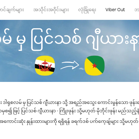
ာင်ချက်များ
အသိုင်းအဝိုင်းများ
လုံခြုံရေး
Viber Out
ဘ
် မှ ပြင်သစ် ဂျီယားနာ သိ
်း ဒါရုစလမ် မှ ပြင်သစ် ဂျီယားနာ သို့ အရည်အသွေး ကောင်းမွန်သော ဖုန်းခေ
စ၍ ဖြင့် ပြင်သစ် ဂျီယားနာ - ကြိုးဖုန်း သို့မဟုတ် မိုဘိုင်းဖုန်း မည်သည့်နံပ
ောင်းဆုံး နှုန်းထားများကို ရရှိရန် ခရက်ဒစ် ပက်ကေ့ချ်များ သို့မဟုတ် 