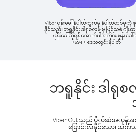
Viber ဖုန်းခေါ်နံပါတ်ကွက်မှ နံပါတ်တစ်ခုကို ဖု
နိုင်သည်။
ဘရူနိုင်း ဒါရုစလမ် မှ ပြင်သစ် ဂျီယား
ဖုန်းခေါ်ဆိုရန် အောက်ပါအတိုင်း ဖုန်းခေါ်ပ
+
+
594
ဒေသတွင်း နံပါတ်
ဘရူနိုင်း ဒါရုစလ
Viber Out သည် ပိုက်ဆံအကုန်အကျ 
ပြောင်းလဲနိုင်သော၊ သက်သာသ