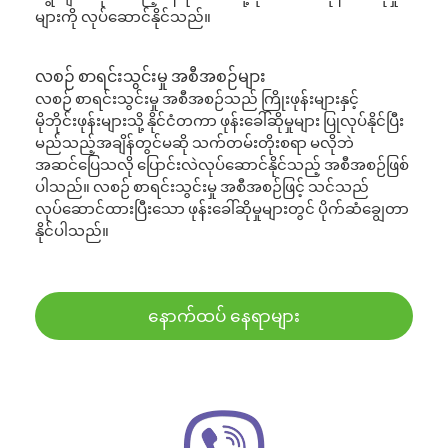
များကို လုပ်ဆောင်နိုင်သည်။
လစဉ် စာရင်းသွင်းမှု အစီအစဉ်များ
လစဉ် စာရင်းသွင်းမှု အစီအစဉ်သည် ကြိုးဖုန်းများနှင့်
မိုဘိုင်းဖုန်းများသို့ နိုင်ငံတကာ ဖုန်းခေါ်ဆိုမှုများ ပြုလုပ်နိုင်ပြီး
မည်သည့်အချိန်တွင်မဆို သက်တမ်းတိုးစရာ မလိုဘဲ
အဆင်ပြေသလို ပြောင်းလဲလုပ်ဆောင်နိုင်သည့် အစီအစဉ်ဖြစ်
ပါသည်။ လစဉ် စာရင်းသွင်းမှု အစီအစဉ်ဖြင့် သင်သည်
လုပ်ဆောင်ထားပြီးသော ဖုန်းခေါ်ဆိုမှုများတွင် ပိုက်ဆံချွေတာ
နိုင်ပါသည်။
နောက်ထပ် နေရာများ