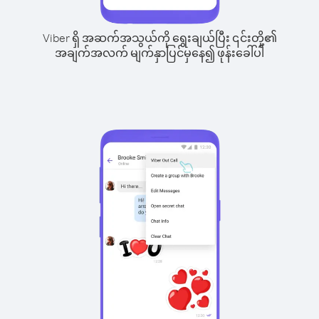
Viber ရှိ အဆက်အသွယ်ကို ရွေးချယ်ပြီး ၎င်းတို့၏
အချက်အလက် မျက်နှာပြင်မှနေ၍ ဖုန်းခေါ်ပါ