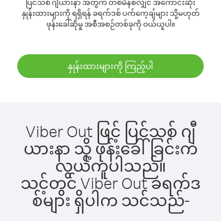
ပြင်သစ် ဂျီယားနာ အတွက် တစ်မိနစ်လျှင် အကောင်းဆုံး
နှုန်းထားများကို ရရှိရန် ခရက်ဒစ် ပက်ကေ့ချ်များ သို့မဟုတ်
ဖုန်းခေါ်ဆိုမှု အစီအစဉ်တစ်ခုကို ဝယ်ယူပါ။
နှုန်းထားများကို ကြည့်ပါ
Viber Out ဖြင့် ပြင်သစ် ဂျီ
ယားနာ သို့ ဖုန်းခေါ်ခြင်းက
လွယ်ကူပါသည်။
သင့်တွင် Viber Out ခရက်ဒ
စ်များ ရှိပါက သင်သည်-