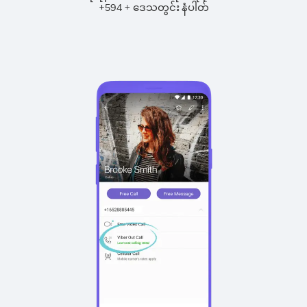
+
+
594
ဒေသတွင်း နံပါတ်