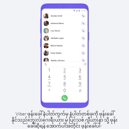
Viber ဖုန်းခေါ်နံပါတ်ကွက်မှ နံပါတ်တစ်ခုကို ဖုန်းခေါ်
နိုင်သည်။
ဘူ(လ်)ဂေးရီးယား မှ ပြင်သစ် ဂျီယားနာ သို့ ဖုန်း
ခေါ်ဆိုရန် အောက်ပါအတိုင်း ဖုန်းခေါ်ပါ-