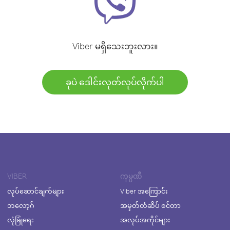
Viber မရှိသေးဘူးလား။
ခုပဲ ဒေါင်းလုတ်လုပ်လိုက်ပါ
VIBER
ကုမ္ပဏီ
လုပ်ဆောင်ချက်များ
Viber အကြောင်း
ဘလော့ဂ်
အမှတ်တံဆိပ် စင်တာ
လုံခြုံရေး
အလုပ်အကိုင်များ