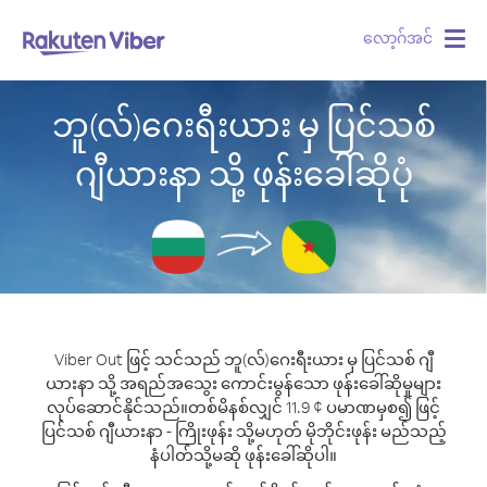
လော့ဂ်အင်
Togg
navig
ဘူ(လ်)ဂေးရီးယား မှ ပြင်သစ်
ဂျီယားနာ သို့ ဖုန်းခေါ်ဆိုပုံ
Viber Out ဖြင့် သင်သည် ဘူ(လ်)ဂေးရီးယား မှ ပြင်သစ် ဂျီ
ယားနာ သို့ အရည်အသွေး ကောင်းမွန်သော ဖုန်းခေါ်ဆိုမှုများ
လုပ်ဆောင်နိုင်သည်။
တစ်မိနစ်လျှင် 11.9 ¢ ပမာဏမှစ၍ ဖြင့်
ပြင်သစ် ဂျီယားနာ - ကြိုးဖုန်း သို့မဟုတ် မိုဘိုင်းဖုန်း မည်သည့်
နံပါတ်သို့မဆို ဖုန်းခေါ်ဆိုပါ။