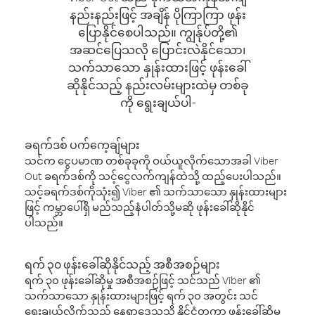
နည်းနည်းဖြင့် အချိန် ပိုကြာကြာ ဖုန်း
ပြောနိုင်စေပါသည်။ ကျွန်ုပ်တို့၏
အဆင်ပြေသလို ပြောင်းလဲနိုင်သော၊
သက်သာသော နှုန်းထားဖြင့် ဖုန်းခေါ်
ဆိုနိုင်သည့် နည်းလမ်းများထဲမှ တစ်ခု
ကို ရွေးချယ်ပါ-
ခရက်ဒစ် ပက်ကေ့ချ်များ
သင်က ငွေပမာဏ တစ်ခုခုကို ဝယ်ယူလိုက်သောအခါ Viber
Out ခရက်ဒစ်ကို သင့်ငွေလက်ကျန်ထဲသို့ ထည့်ပေးပါသည်။
သင့်ခရက်ဒစ်ကိုသုံး၍ Viber ၏ သက်သာသော နှုန်းထားများ
ဖြင့် ကမ္ဘာပေါ်ရှိ မည်သည့်နံပါတ်သို့မဆို ဖုန်းခေါ်ဆိုနိုင်
ပါသည်။
ရက် ၃၀ ဖုန်းခေါ်ဆိုနိုင်သည့် အစီအစဉ်များ
ရက် ၃၀ ဖုန်းခေါ်ဆိုမှု အစီအစဉ်ဖြင့် သင်သည် Viber ၏
သက်သာသော နှုန်းထားများဖြင့် ရက် ၃၀ အတွင်း သင်
ရွေးချယ်လိုက်သည့် နေရာဒေသသို့ နိုင်ငံတကာ ဖုန်းခေါ်ဆိုမှု