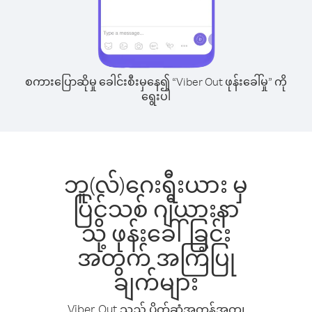
စကားပြောဆိုမှု ခေါင်းစီးမှနေ၍ “Viber Out ဖုန်းခေါ်မှု” ကို
ရွေးပါ
ဘူ(လ်)ဂေးရီးယား မှ
ပြင်သစ် ဂျီယားနာ
သို့ ဖုန်းခေါ်ခြင်း
အတွက် အကြံပြု
ချက်များ
Viber Out သည် ပိုက်ဆံအကုန်အကျ