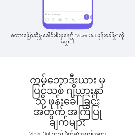
စကားပြောဆိုမှု ခေါင်းစီးမှနေ၍ “Viber Out ဖုန်းခေါ်မှု” ကို
ရွေးပါ
ကမ်ဘောဒီးယား မှ
ပြင်သစ် ဂျီယားနာ
သို့ ဖုန်းခေါ်ခြင်း
အတွက် အကြံပြု
ချက်များ
Viber Out သည် ပိုက်ဆံအကုန်အကျ