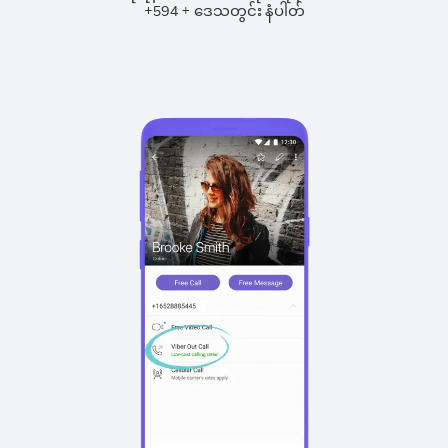
+
+
594
ဒေသတွင်း နံပါတ်