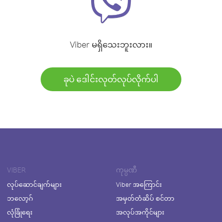
Viber မရှိသေးဘူးလား။
ခုပဲ ဒေါင်းလုတ်လုပ်လိုက်ပါ
VIBER
ကုမ္ပဏီ
လုပ်ဆောင်ချက်များ
Viber အကြောင်း
ဘလော့ဂ်
အမှတ်တံဆိပ် စင်တာ
လုံခြုံရေး
အလုပ်အကိုင်များ