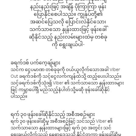
နည်းနည်းဖြင့် အချိန် ပိုကြာကြာ ဖုန်း
ပြောနိုင်စေပါသည်။ ကျွန်ုပ်တို့၏
အဆင်ပြေသလို ပြောင်းလဲနိုင်သော၊
သက်သာသော နှုန်းထားဖြင့် ဖုန်းခေါ်
ဆိုနိုင်သည့် နည်းလမ်းများထဲမှ တစ်ခု
ကို ရွေးချယ်ပါ-
ခရက်ဒစ် ပက်ကေ့ချ်များ
သင်က ငွေပမာဏ တစ်ခုခုကို ဝယ်ယူလိုက်သောအခါ Viber
Out ခရက်ဒစ်ကို သင့်ငွေလက်ကျန်ထဲသို့ ထည့်ပေးပါသည်။
သင့်ခရက်ဒစ်ကိုသုံး၍ Viber ၏ သက်သာသော နှုန်းထားများ
ဖြင့် ကမ္ဘာပေါ်ရှိ မည်သည့်နံပါတ်သို့မဆို ဖုန်းခေါ်ဆိုနိုင်
ပါသည်။
ရက် ၃၀ ဖုန်းခေါ်ဆိုနိုင်သည့် အစီအစဉ်များ
ရက် ၃၀ ဖုန်းခေါ်ဆိုမှု အစီအစဉ်ဖြင့် သင်သည် Viber ၏
သက်သာသော နှုန်းထားများဖြင့် ရက် ၃၀ အတွင်း သင်
ရွေးချယ်လိုက်သည့် နေရာဒေသသို့ နိုင်ငံတကာ ဖုန်းခေါ်ဆိုမှု