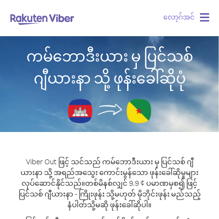
လော့ဂ်အင်
Togg
navig
ကမ်ဘောဒီးယား မှ ပြင်သစ်
ဂျီယားနာ သို့ ဖုန်းခေါ်ဆိုပုံ
Viber Out ဖြင့် သင်သည် ကမ်ဘောဒီးယား မှ ပြင်သစ် ဂျီ
ယားနာ သို့ အရည်အသွေး ကောင်းမွန်သော ဖုန်းခေါ်ဆိုမှုများ
လုပ်ဆောင်နိုင်သည်။
တစ်မိနစ်လျှင် 9.9 ¢ ပမာဏမှစ၍ ဖြင့်
ပြင်သစ် ဂျီယားနာ - ကြိုးဖုန်း သို့မဟုတ် မိုဘိုင်းဖုန်း မည်သည့်
နံပါတ်သို့မဆို ဖုန်းခေါ်ဆိုပါ။