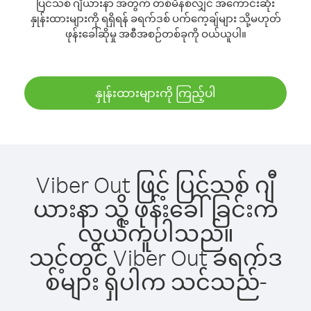
ပြင်သစ် ဂျီယားနာ အတွက် တစ်မိနစ်လျှင် အကောင်းဆုံး
နှုန်းထားများကို ရရှိရန် ခရက်ဒစ် ပက်ကေ့ချ်များ သို့မဟုတ်
ဖုန်းခေါ်ဆိုမှု အစီအစဉ်တစ်ခုကို ဝယ်ယူပါ။
နှုန်းထားများကို ကြည့်ပါ
Viber Out ဖြင့် ပြင်သစ် ဂျီ
ယားနာ သို့ ဖုန်းခေါ်ခြင်းက
လွယ်ကူပါသည်။
သင့်တွင် Viber Out ခရက်ဒ
စ်များ ရှိပါက သင်သည်-