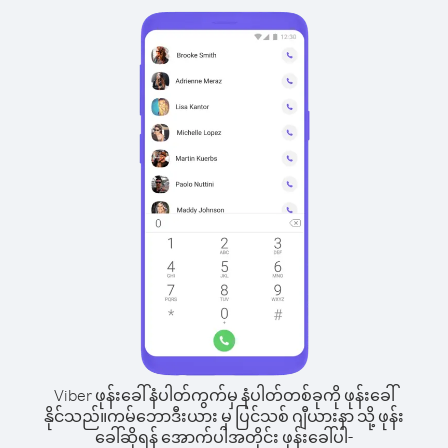
Viber ဖုန်းခေါ်နံပါတ်ကွက်မှ နံပါတ်တစ်ခုကို ဖုန်းခေါ်
နိုင်သည်။
ကမ်ဘောဒီးယား မှ ပြင်သစ် ဂျီယားနာ သို့ ဖုန်း
ခေါ်ဆိုရန် အောက်ပါအတိုင်း ဖုန်းခေါ်ပါ-