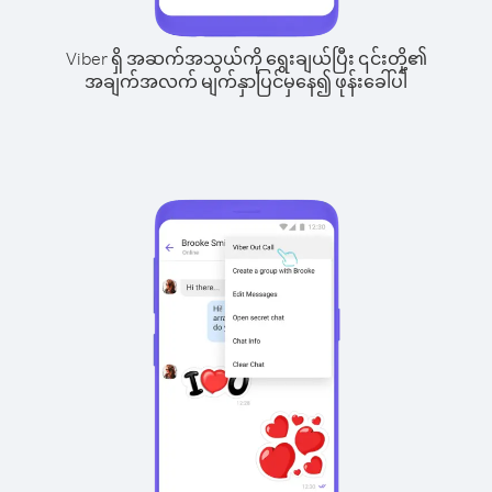
Viber ရှိ အဆက်အသွယ်ကို ရွေးချယ်ပြီး ၎င်းတို့၏
အချက်အလက် မျက်နှာပြင်မှနေ၍ ဖုန်းခေါ်ပါ