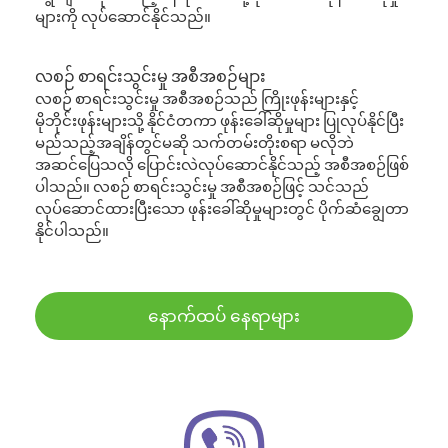
များကို လုပ်ဆောင်နိုင်သည်။
လစဉ် စာရင်းသွင်းမှု အစီအစဉ်များ
လစဉ် စာရင်းသွင်းမှု အစီအစဉ်သည် ကြိုးဖုန်းများနှင့်
မိုဘိုင်းဖုန်းများသို့ နိုင်ငံတကာ ဖုန်းခေါ်ဆိုမှုများ ပြုလုပ်နိုင်ပြီး
မည်သည့်အချိန်တွင်မဆို သက်တမ်းတိုးစရာ မလိုဘဲ
အဆင်ပြေသလို ပြောင်းလဲလုပ်ဆောင်နိုင်သည့် အစီအစဉ်ဖြစ်
ပါသည်။ လစဉ် စာရင်းသွင်းမှု အစီအစဉ်ဖြင့် သင်သည်
လုပ်ဆောင်ထားပြီးသော ဖုန်းခေါ်ဆိုမှုများတွင် ပိုက်ဆံချွေတာ
နိုင်ပါသည်။
နောက်ထပ် နေရာများ