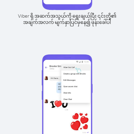
Viber ရှိ အဆက်အသွယ်ကို ရွေးချယ်ပြီး ၎င်းတို့၏
အချက်အလက် မျက်နှာပြင်မှနေ၍ ဖုန်းခေါ်ပါ