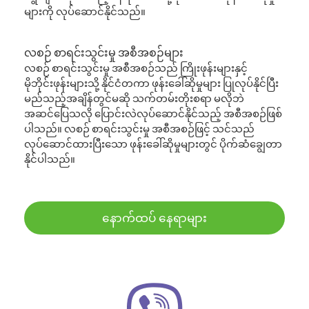
များကို လုပ်ဆောင်နိုင်သည်။
လစဉ် စာရင်းသွင်းမှု အစီအစဉ်များ
လစဉ် စာရင်းသွင်းမှု အစီအစဉ်သည် ကြိုးဖုန်းများနှင့်
မိုဘိုင်းဖုန်းများသို့ နိုင်ငံတကာ ဖုန်းခေါ်ဆိုမှုများ ပြုလုပ်နိုင်ပြီး
မည်သည့်အချိန်တွင်မဆို သက်တမ်းတိုးစရာ မလိုဘဲ
အဆင်ပြေသလို ပြောင်းလဲလုပ်ဆောင်နိုင်သည့် အစီအစဉ်ဖြစ်
ပါသည်။ လစဉ် စာရင်းသွင်းမှု အစီအစဉ်ဖြင့် သင်သည်
လုပ်ဆောင်ထားပြီးသော ဖုန်းခေါ်ဆိုမှုများတွင် ပိုက်ဆံချွေတာ
နိုင်ပါသည်။
နောက်ထပ် နေရာများ