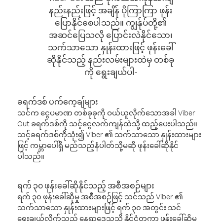
နည်းနည်းဖြင့် အချိန် ပိုကြာကြာ ဖုန်း
ပြောနိုင်စေပါသည်။ ကျွန်ုပ်တို့၏
အဆင်ပြေသလို ပြောင်းလဲနိုင်သော၊
သက်သာသော နှုန်းထားဖြင့် ဖုန်းခေါ်
ဆိုနိုင်သည့် နည်းလမ်းများထဲမှ တစ်ခု
ကို ရွေးချယ်ပါ-
ခရက်ဒစ် ပက်ကေ့ချ်များ
သင်က ငွေပမာဏ တစ်ခုခုကို ဝယ်ယူလိုက်သောအခါ Viber
Out ခရက်ဒစ်ကို သင့်ငွေလက်ကျန်ထဲသို့ ထည့်ပေးပါသည်။
သင့်ခရက်ဒစ်ကိုသုံး၍ Viber ၏ သက်သာသော နှုန်းထားများ
ဖြင့် ကမ္ဘာပေါ်ရှိ မည်သည့်နံပါတ်သို့မဆို ဖုန်းခေါ်ဆိုနိုင်
ပါသည်။
ရက် ၃၀ ဖုန်းခေါ်ဆိုနိုင်သည့် အစီအစဉ်များ
ရက် ၃၀ ဖုန်းခေါ်ဆိုမှု အစီအစဉ်ဖြင့် သင်သည် Viber ၏
သက်သာသော နှုန်းထားများဖြင့် ရက် ၃၀ အတွင်း သင်
ရွေးချယ်လိုက်သည့် နေရာဒေသသို့ နိုင်ငံတကာ ဖုန်းခေါ်ဆိုမှု