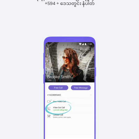
+
+
594
ဒေသတွင်း နံပါတ်