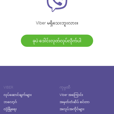
Viber မရှိသေးဘူးလား။
ခုပဲ ဒေါင်းလုတ်လုပ်လိုက်ပါ
VIBER
ကုမ္ပဏီ
လုပ်ဆောင်ချက်များ
Viber အကြောင်း
ဘလော့ဂ်
အမှတ်တံဆိပ် စင်တာ
လုံခြုံရေး
အလုပ်အကိုင်များ