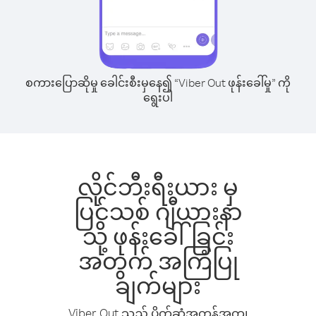
စကားပြောဆိုမှု ခေါင်းစီးမှနေ၍ “Viber Out ဖုန်းခေါ်မှု” ကို
ရွေးပါ
လိုင်ဘီးရီးယား မှ
ပြင်သစ် ဂျီယားနာ
သို့ ဖုန်းခေါ်ခြင်း
အတွက် အကြံပြု
ချက်များ
Viber Out သည် ပိုက်ဆံအကုန်အကျ