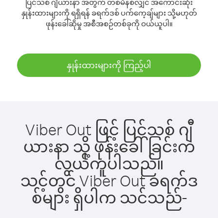
ပြင်သစ် ဂျီယားနာ အတွက် တစ်မိနစ်လျှင် အကောင်းဆုံး
နှုန်းထားများကို ရရှိရန် ခရက်ဒစ် ပက်ကေ့ချ်များ သို့မဟုတ်
ဖုန်းခေါ်ဆိုမှု အစီအစဉ်တစ်ခုကို ဝယ်ယူပါ။
နှုန်းထားများကို ကြည့်ပါ
Viber Out ဖြင့် ပြင်သစ် ဂျီ
ယားနာ သို့ ဖုန်းခေါ်ခြင်းက
လွယ်ကူပါသည်။
သင့်တွင် Viber Out ခရက်ဒ
စ်များ ရှိပါက သင်သည်-