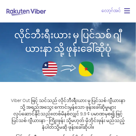
လော့ဂ်အင်
Togg
navig
လိုင်ဘီးရီးယား မှ ပြင်သစ် ဂျီ
ယားနာ သို့ ဖုန်းခေါ်ဆိုပုံ
Viber Out ဖြင့် သင်သည် လိုင်ဘီးရီးယား မှ ပြင်သစ် ဂျီယားနာ
သို့ အရည်အသွေး ကောင်းမွန်သော ဖုန်းခေါ်ဆိုမှုများ
လုပ်ဆောင်နိုင်သည်။
တစ်မိနစ်လျှင် 9.9 ¢ ပမာဏမှစ၍ ဖြင့်
ပြင်သစ် ဂျီယားနာ - ကြိုးဖုန်း သို့မဟုတ် မိုဘိုင်းဖုန်း မည်သည့်
နံပါတ်သို့မဆို ဖုန်းခေါ်ဆိုပါ။