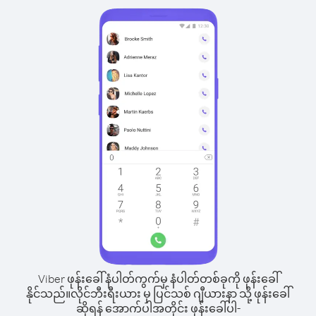
Viber ဖုန်းခေါ်နံပါတ်ကွက်မှ နံပါတ်တစ်ခုကို ဖုန်းခေါ်
နိုင်သည်။
လိုင်ဘီးရီးယား မှ ပြင်သစ် ဂျီယားနာ သို့ ဖုန်းခေါ်
ဆိုရန် အောက်ပါအတိုင်း ဖုန်းခေါ်ပါ-