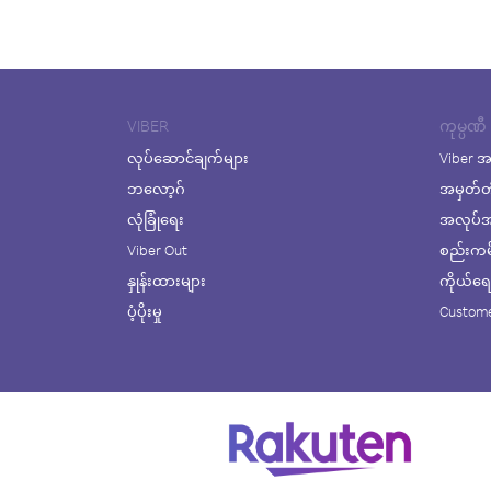
VIBER
ကုမ္ပဏီ
လုပ်ဆောင်ချက်များ
Viber အ
ဘလော့ဂ်
အမှတ်တ
လုံခြုံရေး
အလုပ်အက
Viber Out
စည်းကမ်း
နှုန်းထားများ
ကိုယ်ရေးလ
ပံ့ပိုးမှု
Custome