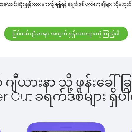
ောင်းဆုံး နှုန်းထားများကို ရရှိရန် ခရက်ဒစ် ပက်ကေ့ချ်များ သို့မဟုတ် 
ပြင်သစ် ဂျီယားနာ အတွက် နှုန်းထားများကို ကြည့်ပါ
စ် ဂျီယားနာ သို့ ဖုန်းခ
ber Out ခရက်ဒစ်များ ရှ