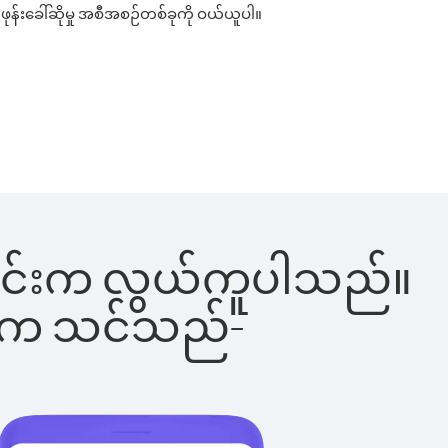
ဖုန်းခေါ်ဆိုမှု အစီအစဉ်တစ်ခုကို ဝယ်ယူပါ။
ေါ်ခြင်းက လွယ်ကူပါသည်။
ိပါက သင်သည်-