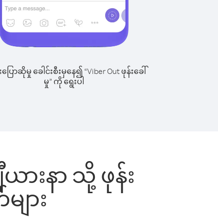
ြောဆိုမှု ခေါင်းစီးမှနေ၍ “Viber Out ဖုန်းခေါ်
မှု” ကို ရွေးပါ
ယားနာ သို့ ဖုန်း
်များ