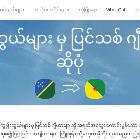
ာင်ချက်များ
အသိုင်းအဝိုင်းများ
လုံခြုံရေး
Viber Out
ဘ
ယ်များ မှ ပြင်သစ် ဂျီယ
ဆိုပုံ
ျွန်းဆွယ်များ မှ ပြင်သစ် ဂျီယားနာ သို့ အရည်အသွေး ကောင်းမွန်သော ဖုန
စ၍ ဖြင့် ပြင်သစ် ဂျီယားနာ - ကြိုးဖုန်း သို့မဟုတ် မိုဘိုင်းဖုန်း မည်သည့်နံပ