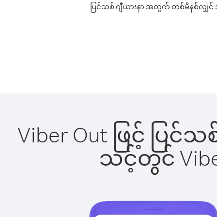
ပြင်သစ် ဂျီယားနာ အတွက် တစ်မိနစ်လျှင် အက
Viber Out ဖြင့် ပြင်သ
သင့်တွင် Vi