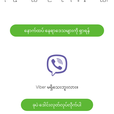
နောက်ထပ် နေရာဒေသများကို ရှာရန်
Viber မရှိသေးဘူးလား။
ခုပဲ ဒေါင်းလုတ်လုပ်လိုက်ပါ