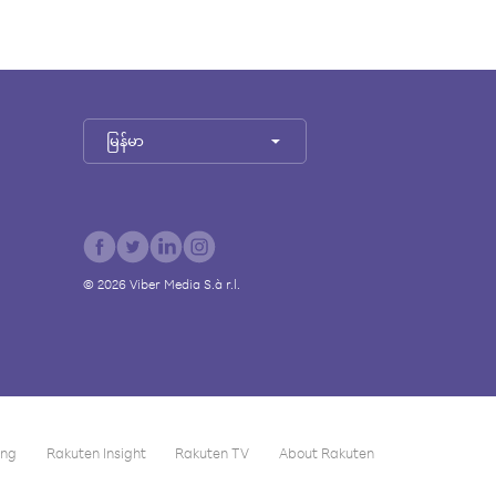
မြန်မာ
©
2026
Viber Media S.à r.l.
ing
Rakuten Insight
Rakuten TV
About Rakuten