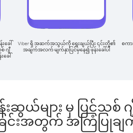
န်းခေါ်
Viber ရှိ အဆက်အသွယ်ကို ရွေးချယ်ပြီး ၎င်းတို့၏
စကားပ
် ဂျီ
အချက်အလက် မျက်နှာပြင်မှနေ၍ ဖုန်းခေါ်ပါ
်းခေါ်
းဆွယ်များ မှ ပြင်သစ် ဂျီ
ခြင်းအတွက် အကြံပြုချက