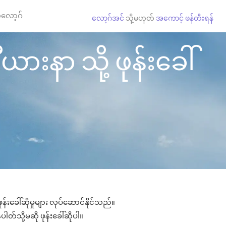
လော့ဂ်
လော့ဂ်အင်
သို့မဟုတ်
အကောင့် ဖန်တီးရန်
ားနာ သို့ ဖုန်းခေါ်
်းခေါ်ဆိုမှုများ လုပ်ဆောင်နိုင်သည်။
ါတ်သို့မဆို ဖုန်းခေါ်ဆိုပါ။