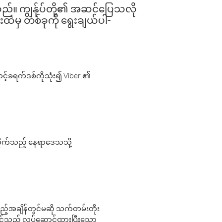
ါသည်။ ကျွန်ုပ်တို့၏ အဆင်ပြေသလို
းထဲမှ တစ်ခုကို ရွေးချယ်ပါ-
့်ခရက်ဒစ်ကိုသုံး၍ Viber ၏
လိုက်သည့် နေရာဒေသသို့
 မည်သည့်အချိန်တွင်မဆို သက်တမ်းတိုး
 သင်သည် လုပ်ဆောင်ထားပြီးသော