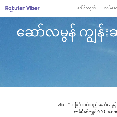
ဒေါင်းလုတ်
လုပ်ဆေ
ဆော်လမွန် ကျွန်းဆွ
Viber Out ဖြင့် သင်သည် ဆော်လမွန် က
တစ်မိနစ်လျှင် 9.9 ¢ ပမာဏမှ