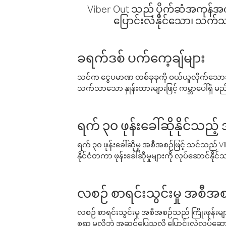
Viber Out သည် ပိုက်ဆံအကုန်အကျ 
ပြောင်းလဲနိုင်သော၊ သက်သာသ
ခရက်ဒစ် ပက်ကေ့ချ်များ
သင်က ငွေပမာဏ တစ်ခုခုကို ဝယ်ယူလိုက်သောအခ
သက်သာသော နှုန်းထားများဖြင့် ကမ္ဘာပေါ်ရှိ မည်သ
ရက် ၃၀ ဖုန်းခေါ်ဆိုနိုင်သည့
ရက် ၃၀ ဖုန်းခေါ်ဆိုမှု အစီအစဉ်ဖြင့် သင်သည
နိုင်ငံတကာ ဖုန်းခေါ်ဆိုမှုများကို လုပ်ဆောင်နိုင
လစဉ် စာရင်းသွင်းမှု အစီအစ
လစဉ် စာရင်းသွင်းမှု အစီအစဉ်သည် ကြိုးဖုန်းများနှင
စရာ မလိုဘဲ အဆင်ပြေသလို ပြောင်းလဲလုပ်ဆောင