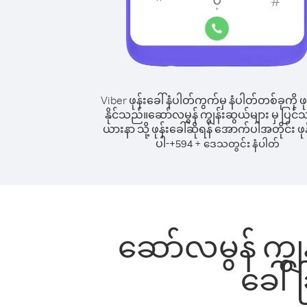
Viber ဖုန်းခေါ်နံပါတ်ကွက်မှ နံပါတ်တစ်ခုကို ဖု
နိုင်သည်။
ဆော်လမွန် ကျွန်းဆွယ်များ မှ ပြင်သစ
ယားနာ သို့ ဖုန်းခေါ်ဆိုရန် အောက်ပါအတိုင်း ဖုန
ပါ-
+
+
594
ဒေသတွင်း နံပါတ်
ဆော်လမွန် ကျွန်
ခေါ်