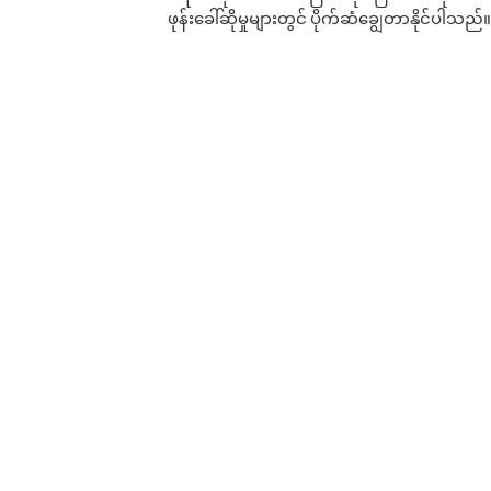
ဖုန်းခေါ်ဆိုမှုများတွင် ပိုက်ဆံချွေတာနိုင်ပါသည်။