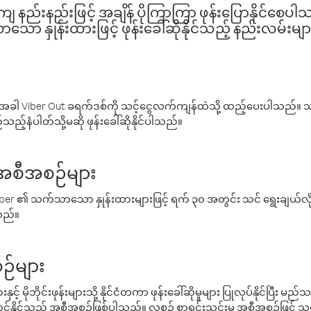
နည်းနည်းဖြင့် အချိန် ပိုကြာကြာ ဖုန်းပြောနိုင်စေပ
ော နှုန်းထားဖြင့် ဖုန်းခေါ်ဆိုနိုင်သည့် နည်းလမ်းမျာ
ါ Viber Out ခရက်ဒစ်ကို သင့်ငွေလက်ကျန်ထဲသို့ ထည့်ပေးပါသည်။ သင
ည့်နံပါတ်သို့မဆို ဖုန်းခေါ်ဆိုနိုင်ပါသည်။
် အစီအစဉ်များ
် Viber ၏ သက်သာသော နှုန်းထားများဖြင့် ရက် ၃၀ အတွင်း သင် ရွေးချယ်
်သည်။
ဉ်များ
့် မိုဘိုင်းဖုန်းများသို့ နိုင်ငံတကာ ဖုန်းခေါ်ဆိုမှုများ ပြုလုပ်နိုင်ပြီး
်နိုင်သည့် အစီအစဉ်ဖြစ်ပါသည်။ လစဉ် စာရင်းသွင်းမှု အစီအစဉ်ဖြင့်