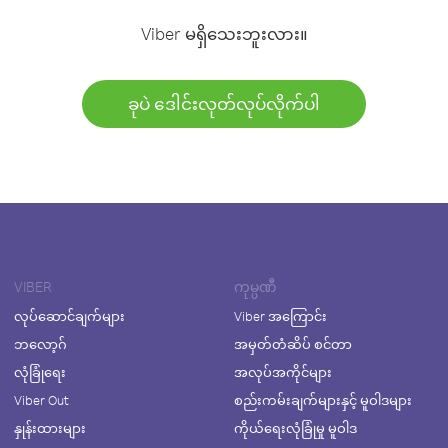
Viber မရှိသေးဘူးလား။
ခုပဲ ဒေါင်းလုတ်လုပ်လိုက်ပါ
VIBER
ကုမ္ပဏီ
လုပ်ဆောင်ချက်များ
Viber အကြောင်း
ဘလော့ဂ်
အမှတ်တံဆိပ် စင်တာ
လုံခြုံရေး
အလုပ်အကိုင်များ
Viber Out
စည်းကမ်းချက်များနှင့် မူဝါဒများ
နှုန်းထားများ
ကိုယ်ရေးလုံခြုံမှု မူဝါဒ