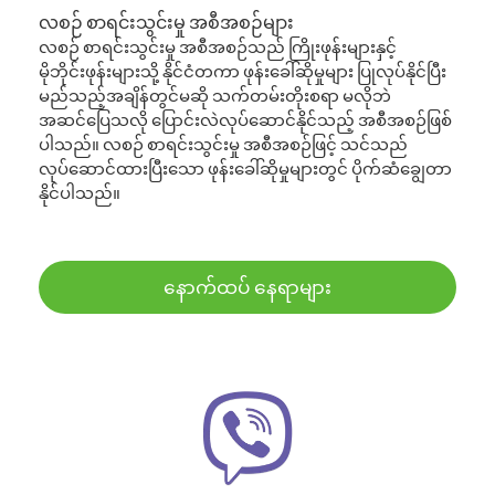
လစဉ် စာရင်းသွင်းမှု အစီအစဉ်များ
လစဉ် စာရင်းသွင်းမှု အစီအစဉ်သည် ကြိုးဖုန်းများနှင့်
မိုဘိုင်းဖုန်းများသို့ နိုင်ငံတကာ ဖုန်းခေါ်ဆိုမှုများ ပြုလုပ်နိုင်ပြီး
မည်သည့်အချိန်တွင်မဆို သက်တမ်းတိုးစရာ မလိုဘဲ
အဆင်ပြေသလို ပြောင်းလဲလုပ်ဆောင်နိုင်သည့် အစီအစဉ်ဖြစ်
ပါသည်။ လစဉ် စာရင်းသွင်းမှု အစီအစဉ်ဖြင့် သင်သည်
လုပ်ဆောင်ထားပြီးသော ဖုန်းခေါ်ဆိုမှုများတွင် ပိုက်ဆံချွေတာ
နိုင်ပါသည်။
နောက်ထပ် နေရာများ