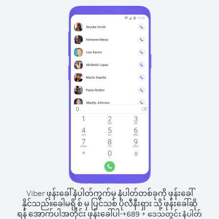
Viber ဖုန်းခေါ်နံပါတ်ကွက်မှ နံပါတ်တစ်ခုကို ဖုန်းခေါ်
နိုင်သည်။
ခေါမရို့စ် မှ ပြင်သစ် ပိုလီနီးရှား သို့ ဖုန်းခေါ်ဆို
ရန် အောက်ပါအတိုင်း ဖုန်းခေါ်ပါ-
+
+
689
ဒေသတွင်း နံပါတ်