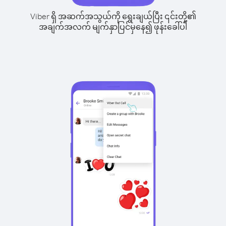
Viber ရှိ အဆက်အသွယ်ကို ရွေးချယ်ပြီး ၎င်းတို့၏
အချက်အလက် မျက်နှာပြင်မှနေ၍ ဖုန်းခေါ်ပါ