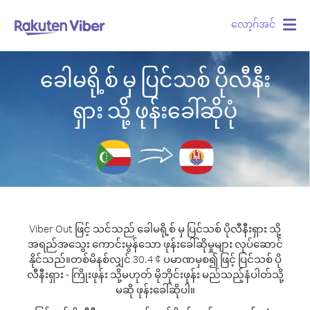
လော့ဂ်အင်
Togg
navig
ခေါမရို့စ် မှ ပြင်သစ် ပိုလီနီး
ရှား သို့ ဖုန်းခေါ်ဆိုပုံ
Viber Out ဖြင့် သင်သည် ခေါမရို့စ် မှ ပြင်သစ် ပိုလီနီးရှား သို့
အရည်အသွေး ကောင်းမွန်သော ဖုန်းခေါ်ဆိုမှုများ လုပ်ဆောင်
နိုင်သည်။
တစ်မိနစ်လျှင် 30.4 ¢ ပမာဏမှစ၍ ဖြင့် ပြင်သစ် ပို
လီနီးရှား - ကြိုးဖုန်း သို့မဟုတ် မိုဘိုင်းဖုန်း မည်သည့်နံပါတ်သို့
မဆို ဖုန်းခေါ်ဆိုပါ။