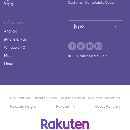
ပံ့ပိုးမှု
Customer Complaints Code
ဒေါင်းလုတ်
မြန်မာ
Android
iPhone & iPad
Windows PC
Mac
©
2026
Viber Media S.à r.l.
Linux
Rakuten Viki
Rakuten Kobo
Rakuten Travel
Rakuten Marketing
Rakuten Insight
Rakuten TV
About Rakuten