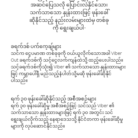
အဆင်ပြေသလို ပြောင်းလဲနိုင်သော၊
သက်သာသော နှုန်းထားဖြင့် ဖုန်းခေါ်
ဆိုနိုင်သည့် နည်းလမ်းများထဲမှ တစ်ခု
ကို ရွေးချယ်ပါ-
ခရက်ဒစ် ပက်ကေ့ချ်များ
သင်က ငွေပမာဏ တစ်ခုခုကို ဝယ်ယူလိုက်သောအခါ Viber
Out ခရက်ဒစ်ကို သင့်ငွေလက်ကျန်ထဲသို့ ထည့်ပေးပါသည်။
သင့်ခရက်ဒစ်ကိုသုံး၍ Viber ၏ သက်သာသော နှုန်းထားများ
ဖြင့် ကမ္ဘာပေါ်ရှိ မည်သည့်နံပါတ်သို့မဆို ဖုန်းခေါ်ဆိုနိုင်
ပါသည်။
ရက် ၃၀ ဖုန်းခေါ်ဆိုနိုင်သည့် အစီအစဉ်များ
ရက် ၃၀ ဖုန်းခေါ်ဆိုမှု အစီအစဉ်ဖြင့် သင်သည် Viber ၏
သက်သာသော နှုန်းထားများဖြင့် ရက် ၃၀ အတွင်း သင်
ရွေးချယ်လိုက်သည့် နေရာဒေသသို့ နိုင်ငံတကာ ဖုန်းခေါ်ဆိုမှု
များကို လုပ်ဆောင်နိုင်သည်။