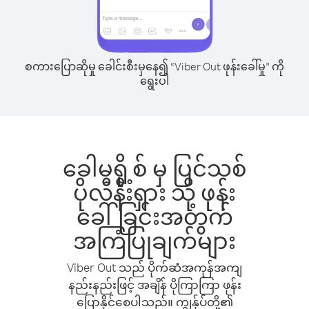
စကားပြောဆိုမှု ခေါင်းစီးမှနေ၍ “Viber Out ဖုန်းခေါ်မှု” ကို
ရွေးပါ
ခေါမရို့စ် မှ ပြင်သစ်
ပိုလီနီးရှား သို့ ဖုန်း
ခေါ်ခြင်းအတွက်
အကြံပြုချက်များ
Viber Out သည် ပိုက်ဆံအကုန်အကျ
နည်းနည်းဖြင့် အချိန် ပိုကြာကြာ ဖုန်း
ပြောနိုင်စေပါသည်။ ကျွန်ုပ်တို့၏