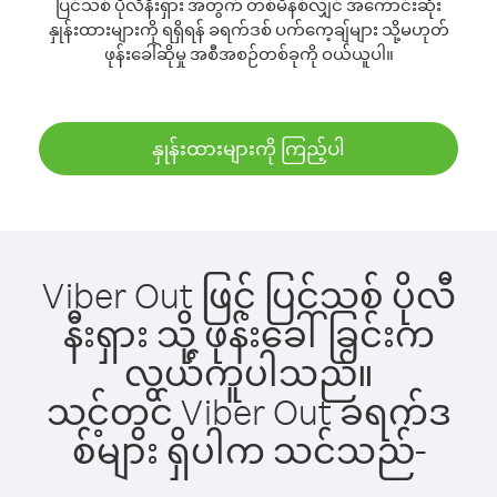
ပြင်သစ် ပိုလီနီးရှား အတွက် တစ်မိနစ်လျှင် အကောင်းဆုံး
နှုန်းထားများကို ရရှိရန် ခရက်ဒစ် ပက်ကေ့ချ်များ သို့မဟုတ်
ဖုန်းခေါ်ဆိုမှု အစီအစဉ်တစ်ခုကို ဝယ်ယူပါ။
နှုန်းထားများကို ကြည့်ပါ
Viber Out ဖြင့် ပြင်သစ် ပိုလီ
နီးရှား သို့ ဖုန်းခေါ်ခြင်းက
လွယ်ကူပါသည်။
သင့်တွင် Viber Out ခရက်ဒ
စ်များ ရှိပါက သင်သည်-