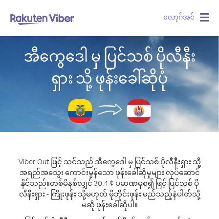
လော့ဂ်အင်
Togg
navig
အီကွေဒေါ မှ ပြင်သစ် ပိုလီနီး
ရှား သို့ ဖုန်းခေါ်ဆိုပုံ
Viber Out ဖြင့် သင်သည် အီကွေဒေါ မှ ပြင်သစ် ပိုလီနီးရှား သို့
အရည်အသွေး ကောင်းမွန်သော ဖုန်းခေါ်ဆိုမှုများ လုပ်ဆောင်
နိုင်သည်။
တစ်မိနစ်လျှင် 30.4 ¢ ပမာဏမှစ၍ ဖြင့် ပြင်သစ် ပို
လီနီးရှား - ကြိုးဖုန်း သို့မဟုတ် မိုဘိုင်းဖုန်း မည်သည့်နံပါတ်သို့
မဆို ဖုန်းခေါ်ဆိုပါ။