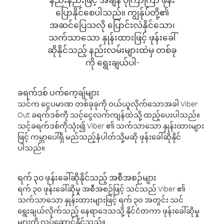
ပြောနိုင်စေပါသည်။ ကျွန်ုပ်တို့၏
အဆင်ပြေသလို ပြောင်းလဲနိုင်သော၊
သက်သာသော နှုန်းထားဖြင့် ဖုန်းခေါ်
ဆိုနိုင်သည့် နည်းလမ်းများထဲမှ တစ်ခု
ကို ရွေးချယ်ပါ-
ခရက်ဒစ် ပက်ကေ့ချ်များ
သင်က ငွေပမာဏ တစ်ခုခုကို ဝယ်ယူလိုက်သောအခါ Viber
Out ခရက်ဒစ်ကို သင့်ငွေလက်ကျန်ထဲသို့ ထည့်ပေးပါသည်။
သင့်ခရက်ဒစ်ကိုသုံး၍ Viber ၏ သက်သာသော နှုန်းထားများ
ဖြင့် ကမ္ဘာပေါ်ရှိ မည်သည့်နံပါတ်သို့မဆို ဖုန်းခေါ်ဆိုနိုင်
ပါသည်။
ရက် ၃၀ ဖုန်းခေါ်ဆိုနိုင်သည့် အစီအစဉ်များ
ရက် ၃၀ ဖုန်းခေါ်ဆိုမှု အစီအစဉ်ဖြင့် သင်သည် Viber ၏
သက်သာသော နှုန်းထားများဖြင့် ရက် ၃၀ အတွင်း သင်
ရွေးချယ်လိုက်သည့် နေရာဒေသသို့ နိုင်ငံတကာ ဖုန်းခေါ်ဆိုမှု
များကို လုပ်ဆောင်နိုင်သည်။