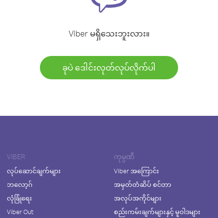
Viber မရှိသေးဘူးလား။
ခုပဲ ဒေါင်းလုတ်လုပ်လိုက်ပါ
VIBER
ကုမ္ပဏီ
လုပ်ဆောင်ချက်များ
Viber အကြောင်း
ဘလော့ဂ်
အမှတ်တံဆိပ် စင်တာ
လုံခြုံရေး
အလုပ်အကိုင်များ
Viber Out
စည်းကမ်းချက်များနှင့် မူဝါဒများ