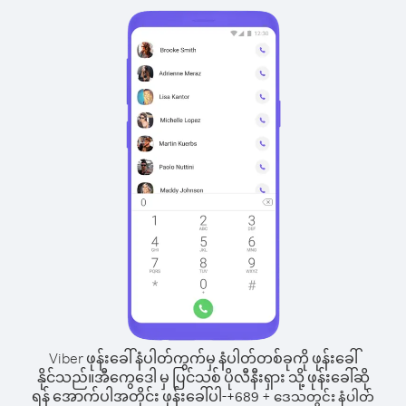
Viber ဖုန်းခေါ်နံပါတ်ကွက်မှ နံပါတ်တစ်ခုကို ဖုန်းခေါ်
နိုင်သည်။
အီကွေဒေါ မှ ပြင်သစ် ပိုလီနီးရှား သို့ ဖုန်းခေါ်ဆို
ရန် အောက်ပါအတိုင်း ဖုန်းခေါ်ပါ-
+
+
689
ဒေသတွင်း နံပါတ်