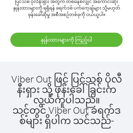
ပြင်သစ် ပိုလီနီးရှား အတွက် တစ်မိနစ်လျှင် အကောင်းဆုံး
နှုန်းထားများကို ရရှိရန် ခရက်ဒစ် ပက်ကေ့ချ်များ သို့မဟုတ်
ဖုန်းခေါ်ဆိုမှု အစီအစဉ်တစ်ခုကို ဝယ်ယူပါ။
နှုန်းထားများကို ကြည့်ပါ
Viber Out ဖြင့် ပြင်သစ် ပိုလီ
နီးရှား သို့ ဖုန်းခေါ်ခြင်းက
လွယ်ကူပါသည်။
သင့်တွင် Viber Out ခရက်ဒ
စ်များ ရှိပါက သင်သည်-