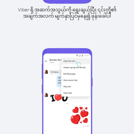
Viber ရှိ အဆက်အသွယ်ကို ရွေးချယ်ပြီး ၎င်းတို့၏
အချက်အလက် မျက်နှာပြင်မှနေ၍ ဖုန်းခေါ်ပါ