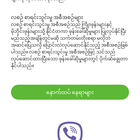
လစဉ် စာရင်းသွင်းမှု အစီအစဉ်များ
လစဉ် စာရင်းသွင်းမှု အစီအစဉ်သည် ကြိုးဖုန်းများနှင့်
မိုဘိုင်းဖုန်းများသို့ နိုင်ငံတကာ ဖုန်းခေါ်ဆိုမှုများ ပြုလုပ်နိုင်ပြီး
မည်သည့်အချိန်တွင်မဆို သက်တမ်းတိုးစရာ မလိုဘဲ
အဆင်ပြေသလို ပြောင်းလဲလုပ်ဆောင်နိုင်သည့် အစီအစဉ်ဖြစ်
ပါသည်။ လစဉ် စာရင်းသွင်းမှု အစီအစဉ်ဖြင့် သင်သည်
လုပ်ဆောင်ထားပြီးသော ဖုန်းခေါ်ဆိုမှုများတွင် ပိုက်ဆံချွေတာ
နိုင်ပါသည်။
နောက်ထပ် နေရာများ