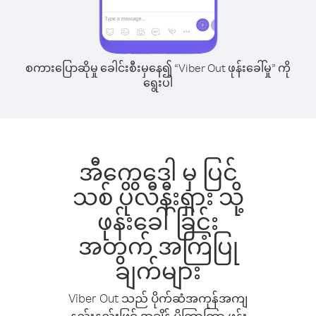
စကားပြောဆိုမှု ခေါင်းစီးမှနေ၍ “Viber Out ဖုန်းခေါ်မှု” ကို
ရွေးပါ
အီကွေဒေါ မှ ပြင်
သစ် ပိုလီနီးရှား သို့
ဖုန်းခေါ်ခြင်း
အတွက် အကြံပြု
ချက်များ
Viber Out သည် ပိုက်ဆံအကုန်အကျ
နည်းနည်းဖြင့် အချိန် ပိုကြာကြာ ဖုန်း